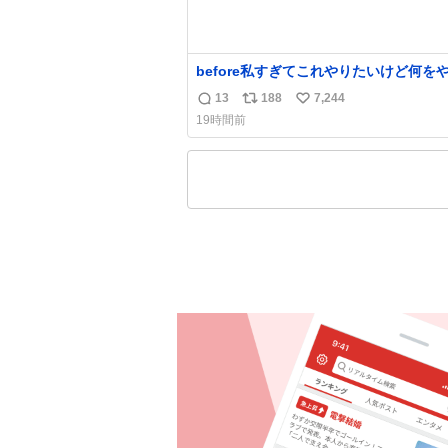
before私すぎてこれやりたいけど何を
ら右になれるの
13
188
7,244
返
リ
い
19時間前
信
ポ
い
数
ス
ね
ト
数
数