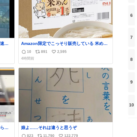
6
7
速道
Amazon限定でこっそり販売している 米めん
を少しだけ宣伝させてください…🤫 大きな声
10
891
2,595
返
リ
い
ず走
では言えないんですが… 茹で時間1分なので
4時間前
8
まま5
カップめんよりも手軽かもです…
信
ポ
い
数
ス
ね
ト
数
数
9
10
られ
娘よ……それは違うと思うぞ
823
11,790
122,779