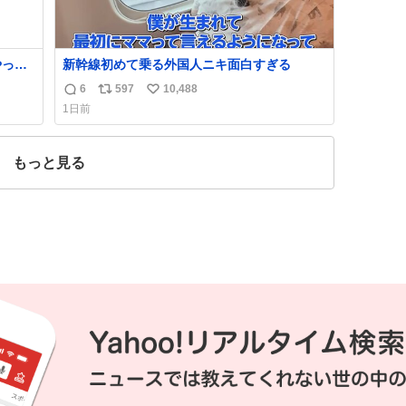
やった
新幹線初めて乗る外国人ニキ面白すぎる
6
597
10,488
返
リ
い
1日前
信
ポ
い
数
ス
ね
ト
数
もっと見る
数