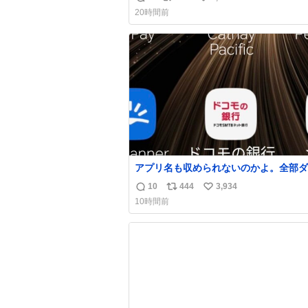
返
リ
い
20時間前
信
ポ
い
数
ス
ね
ト
数
数
アプリ名も収められないのかよ。全部ダ
て本当に凄い。 https://t.co/LemyLGy
10
444
3,934
返
リ
い
10時間前
信
ポ
い
数
ス
ね
ト
数
数