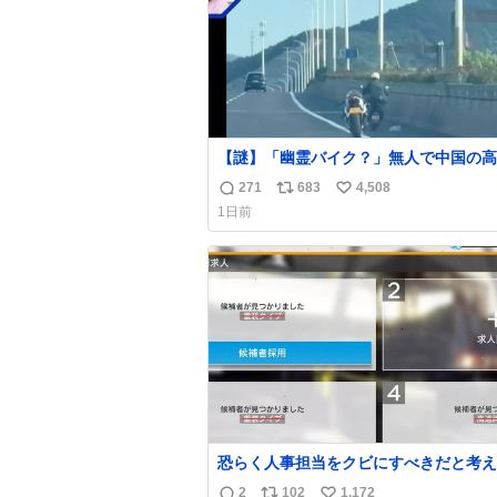
【謎】「幽霊バイク？」無人で中国の高
路を爆走 中国で珍しい光景が目撃された。人
271
683
4,508
返
リ
い
が乗っていないバイクが高速道路を倒れ
1日前
り続けており、さらに車線変更も。その
信
ポ
い
キロも走り続けていたという。
数
ス
ね
ト
数
数
恐らく人事担当をクビにすべきだと考え
るが‥‥‥
2
102
1,172