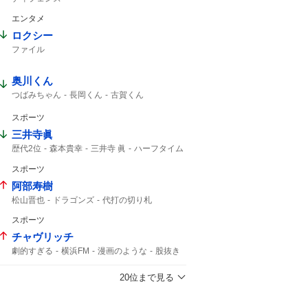
エンタメ
ロクシー
ファイル
奥川くん
つばみちゃん
長岡くん
古賀くん
連敗ストップ
ナイスプレー
スポーツ
三井寺眞
歴代2位
森本貴幸
三井寺 眞
ハーフタイム
横浜FM
16歳
三井寺
Travis Japan
スポーツ
史上最年少
J1
15歳
デビュー
トラップ
阿部寿樹
松山晋也
ドラゴンズ
代打の切り札
マスター
9回
中日ドラゴンズ
スポーツ
タイムリー
阿部
チャヴリッチ
劇的すぎる
横浜FM
漫画のような
股抜き
PK
劇的逆転
撃ち合い
20位まで見る