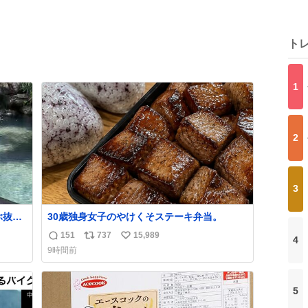
ト
1
2
3
30歳独身女子のやけくそステーキ弁当。
なった
151
737
15,989
4
返
リ
い
9時間前
ないけ
信
ポ
い
ラルド
数
ス
ね
工です。
ト
数
5
数