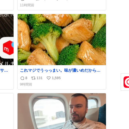
返
リ
い
11時間前
信
ポ
い
数
ス
ね
ト
数
数
サく
これマジでうっっまい。味が濃いめだから満
VkR
足感エグいし1週間で3キロ痩せた😭
8
131
1,595
返
リ
い
9時間前
信
ポ
い
数
ス
ね
ト
数
数