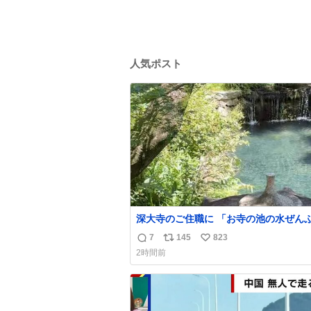
人気ポスト
深大寺のご住職に 「お寺の池の水ぜんぶ抜い
て掃除したら、 モネの池くらい綺麗に
7
145
823
返
リ
い
から見てみて」 といわれ訪れたら 本当にモネ
2時間前
の池くらい綺麗でした。 蓮こそ咲いて
信
ポ
い
ど言いたいことわかります。 輝くエメ
数
ス
ね
だ‼︎ iPhone16カメラで撮影して無加
ト
数
数