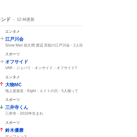
レンド
12:46
更新
エンタメ
江戸川会
Snow Man 佐久間 渡辺 宮舘の江戸川会
2人目
Snow Man
55分
スポーツ
オフサイド
VAR
ジェバリ
オンサイド
オフサイド?
ゴール取り消し
エンタメ
大物MC
地上波放送
Eight
エイトの日
5人揃って
SUPER EIGHT
8年8月8日
見逃し配信
スポーツ
TVer
三井寺くん
三井寺
2010年生まれ
スポーツ
鈴木優磨
ディフェンス