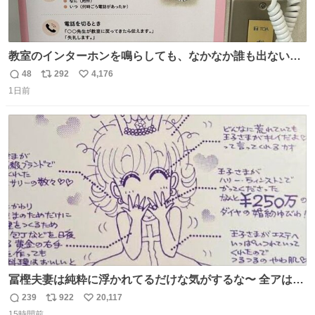
教室のインターホンを鳴らしても、なかなか誰も出ないこ
とがあります…。 もしかすると「電話の出方」に困ってい
48
292
4,176
返
リ
い
るのかもしれません。 そこで「何を話せばいいか」が見え
1日前
信
ポ
い
る手引きを用意して、安心して電話に出られるようにしま
数
ス
ね
す。 インターホンの応対も大切なコミュニケーションの学
ト
数
数
びです。
冨樫夫妻は純粋に浮かれてるだけな気がするな〜 全アはこ
こに自分の市場価値的なものを上乗せするので、 すっぴん
239
922
20,117
返
リ
い
＆寝起きのボサボサ頭でも「今日も可愛いね」が止まらな
15時間前