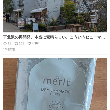
下北沢の再開発、本当に素晴らしい。こういうヒューマン
スケールの開発がいいんだよ。
31
151
4,304
返
リ
い
14時間前
信
ポ
い
数
ス
ね
ト
数
数