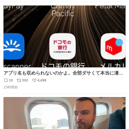
数
ス
ね
ト
数
数
アプリ名も収められないのかよ。全部ダサくて本当に凄
い。 https://t.co/LemyLGyVkR
10
502
4,498
返
リ
い
15時間前
信
ポ
い
数
ス
ね
ト
数
数