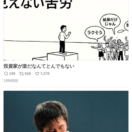
ト
数
数
投資家が楽だなんてとんでもない
109
626
7,278
返
リ
い
18時間前
信
ポ
い
数
ス
ね
ト
数
数