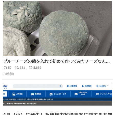
ト
数
数
ブルーチーズの菌を入れて初めて作ってみたチーズなんだ
けど 本能でちょっとヤバいと思っちゃう見た目だな
50
331
5,669
返
リ
い
7時間前
信
ポ
い
数
ス
ね
ト
数
数