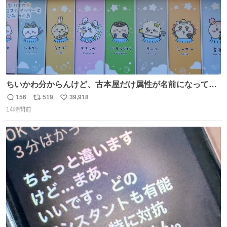
ちいかわ分からんけど、古本屋だけ属性が名前になってる
のはどういうこと？
156
519
39,918
返
リ
い
14時間前
信
ポ
い
数
ス
ね
ト
数
数