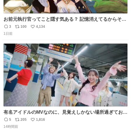
お前元執行官ってこと隠す気ある？ 記憶消えてるからそん
な考えに至らないだろうけどさ…
3
100
4,134
返
リ
い
1日前
信
ポ
い
数
ス
ね
ト
数
数
有名アイドルのMVなのに、見覚えしかない場所過ぎておも
ろいな
5
205
1,816
返
リ
い
14時間前
信
ポ
い