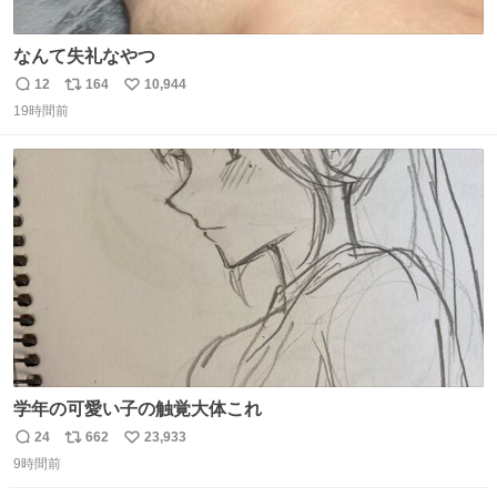
なんて失礼なやつ
12
164
10,944
返
リ
い
19時間前
信
ポ
い
数
ス
ね
ト
数
数
学年の可愛い子の触覚大体これ
24
662
23,933
返
リ
い
9時間前
信
ポ
い
数
ス
ね