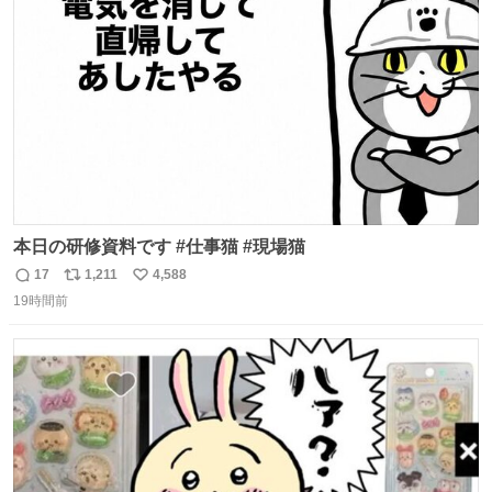
ト
数
数
本日の研修資料です #仕事猫 #現場猫
17
1,211
4,588
返
リ
い
19時間前
信
ポ
い
数
ス
ね
ト
数
数