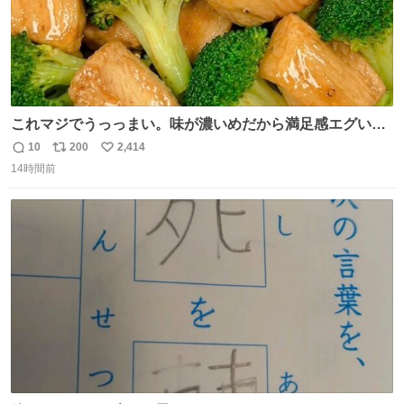
これマジでうっっまい。味が濃いめだから満足感エグいし
1週間で3キロ痩せた😭
10
200
2,414
返
リ
い
14時間前
信
ポ
い
数
ス
ね
ト
数
数