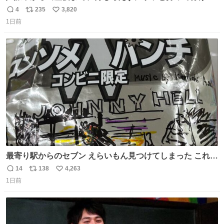
ようなショルダーバッグが欲しいな〜と思っていたのだけ
4
235
3,820
返
リ
い
ど snidelでめちゃくちゃピッタリなものを見つけたので買
1日前
信
ポ
い
った！✨ スマホと小物とペットボトルが入るの最高すぎる
数
ス
ね
🥹 しかもスマホ入れ独立してるしファスナーない！地味に
ト
数
数
嬉しいやつ！！！
最寄り駅からのセブン えらいもん見つけてしまった これ売
ってくれへんかな… #浅井健一 #ポテチ #ロックの名盤
14
138
4,263
返
リ
い
1日前
信
ポ
い
数
ス
ね
ト
数
数