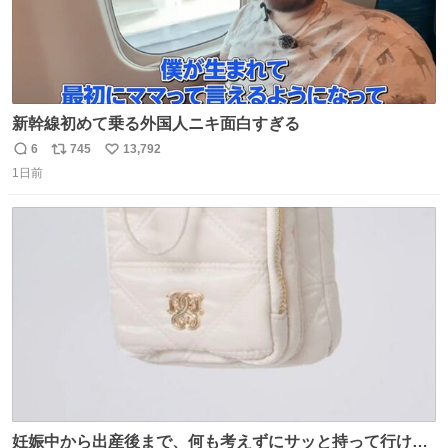
新幹線初めて乗る外国人ニキ面白すぎる
6
745
13,792
返
リ
い
1日前
信
ポ
い
数
ス
ね
ト
数
数
妊娠中から出産後まで、何も考えずにサッと持って行ける