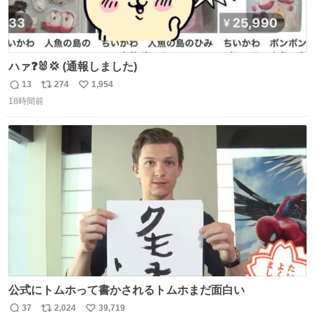
ハァ❓🐰💢 (通報しました)
13
274
1,954
返
リ
い
18時間前
信
ポ
い
数
ス
ね
ト
数
数
公式にトムホって書かされるトムホまだ面白い
37
2,024
39,719
返
リ
い