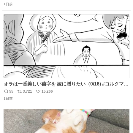
1日前
信
ポ
い
数
ス
ね
ト
数
数
オラは一番美しい苗字を 嫁に贈りたい（0/16) #コルクマン
ガ専科
55
3,721
15,266
返
リ
い
1日前
信
ポ
い
数
ス
ね
ト
数
数