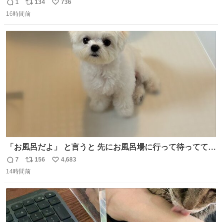
りツヤ肌叶う保湿タイプ - fashion-press.net/news/148945
1
134
736
返
リ
い
16時間前
信
ポ
い
数
ス
ね
ト
数
数
「お風呂だよ」 と言うと 先にお風呂場に行って待っててく
れる 賢いライス
7
156
4,683
返
リ
い
14時間前
信
ポ
い
数
ス
ね
ト
数
数