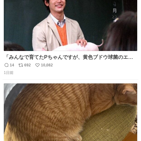
「みんなで育てたPちゃんですが、黄色ブドウ球菌のエン
テロトキシン（耐熱性毒素）が検出されたので、議論する
14
692
10,082
返
リ
い
までもなく処分が決まりました」
1日前
信
ポ
い
数
ス
ね
ト
数
数