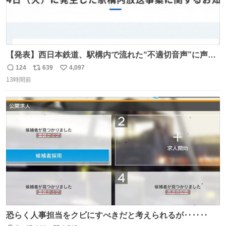
【発表】西日本鉄道、駅構内で流れた“不適切音声”に声明
「被害届も検討」 news.livedoor.com/article/detail… 4日
124
639
4,097
返
リ
い
に西鉄福岡（天神）駅および薬院駅で発生した駅構内放送
13時間前
信
ポ
い
事案について声明を公表した。「第三者によって駅構内放
数
ス
ね
送設備に外部から不正に音声が流された可能性も含めて確
ト
数
数
認を実施」と説明した。
恐らく人事担当をクビにすべきだと考えられるが‥‥‥