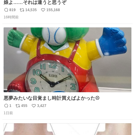
娘よ……それは違うと思うぞ
819
14,535
155,168
返
リ
い
16時間前
信
ポ
い
数
ス
ね
ト
数
数
悪夢みたいな目覚まし時計買えばよかった⚾
1
455
3,427
返
リ
い
1日前
信
ポ
い
数
ス
ね
ト
数
数