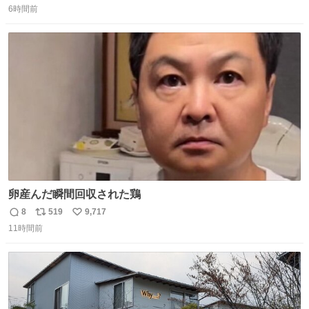
6時間前
信
ポ
い
数
ス
ね
ト
数
数
卵産んだ瞬間回収された鶏
8
519
9,717
返
リ
い
11時間前
信
ポ
い
数
ス
ね
ト
数
数