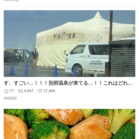
信
ポ
い
い。放っておくと永遠に髪撫でてきて作業進まない()
数
ス
ね
156cm40kg、年中日焼け止めとお友達の私より綺麗な手や
ト
数
数
めてもろて とか言う
す、すごい…！！！別府温泉が来てる…！！これはどれぐ
らい待つんだろう…
77
4,047
27,966
返
リ
い
9時間前
信
ポ
い
数
ス
ね
ト
数
数