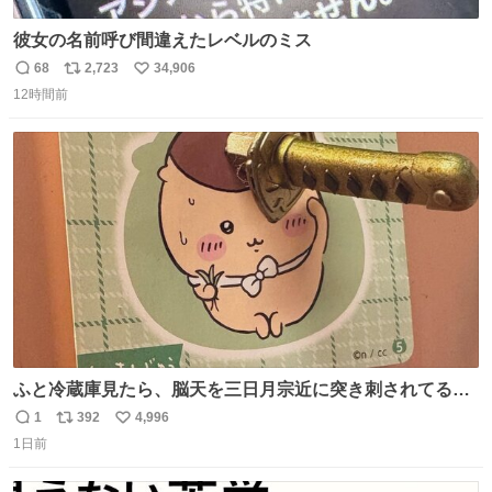
彼女の名前呼び間違えたレベルのミス
68
2,723
34,906
返
リ
い
12時間前
信
ポ
い
数
ス
ね
ト
数
数
ふと冷蔵庫見たら、脳天を三日月宗近に突き刺されてるく
りまんじゅうパイセンが
1
392
4,996
返
リ
い
1日前
信
ポ
い
数
ス
ね