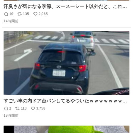
汗臭さが気になる季節、スースーシート以外だと、これが
とにかくスッキリする。2年くらい前に #生活は踊る で紹
10
135
2,065
返
リ
い
介したやつ。おじさんにもおばさんにもオススメだ。ドラ
14時間前
信
ポ
い
ストに売ってるぞ。ドライシャンプーって書いてあるけど
数
ス
ね
汗拭きシートみたいなもの。耳裏襟足首筋がんがん拭いて
ト
数
数
汗臭不安を解消。
すごい車の内ドア台パンしてるやついたｗｗｗｗｗｗｗｗ
ｗｗｗｗｗｗ
2
113
3,758
返
リ
い
19時間前
信
ポ
い
数
ス
ね
ト
数