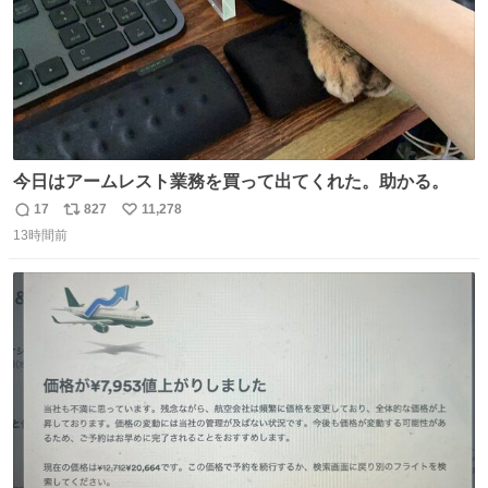
今日はアームレスト業務を買って出てくれた。助かる。
17
827
11,278
返
リ
い
13時間前
信
ポ
い
数
ス
ね
ト
数
数