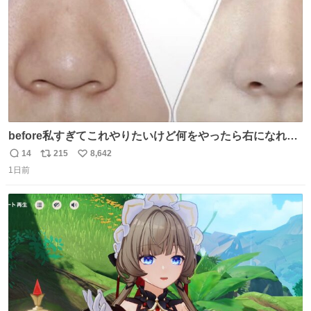
before私すぎてこれやりたいけど何をやったら右になれる
の
14
215
8,642
返
リ
い
1日前
信
ポ
い
数
ス
ね
ト
数
数