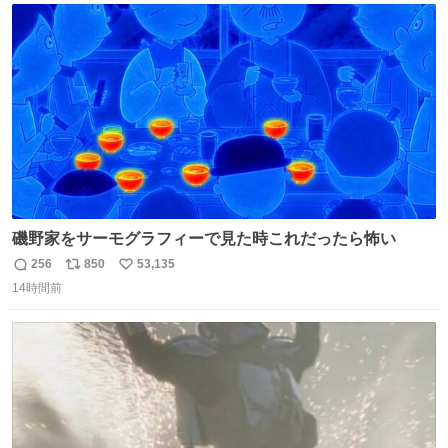
のだという。ネコ様は面倒な作業がお嫌いなようです。
ト
数
数
磯野家をサーモグラフィーで見た時これだったら怖い
256
850
53,135
返
リ
い
14時間前
信
ポ
い
数
ス
ね
ト
数
数