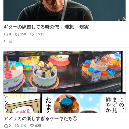
ギターの練習してる時の俺 ←理想 →現実
9
158
3,911
返
リ
い
1日前
信
ポ
い
数
ス
ね
ト
数
数
アメリカの楽しすぎるケーキたち①
2
114
925
返
リ
い