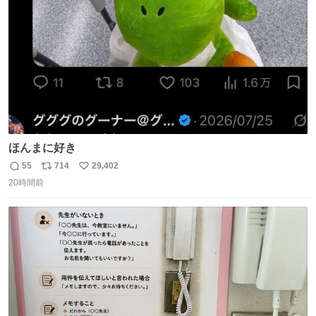
数
ほんまに好き
55
714
29,402
返
リ
い
20時間前
信
ポ
い
数
ス
ね
ト
数
数