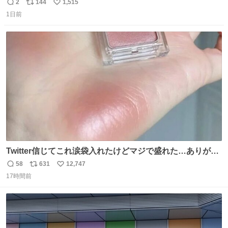
2
144
1,515
返
リ
い
1日前
信
ポ
い
数
ス
ね
ト
数
数
Twitter信じてこれ涙袋入れたけどマジで盛れた…ありがと
う…
58
631
12,747
返
リ
い
17時間前
信
ポ
い
数
ス
ね
ト
数
数