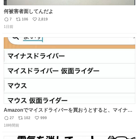
何被害者面してんだよ
7
106
2,819
返
リ
い
1日前
信
ポ
い
数
ス
ね
ト
数
数
Amazonでマイスドライバーを買おうとすると、マイナス
ドライバー先輩が出しゃばってくる
27
102
999
返
リ
い
18時間前
信
ポ
い
数
ス
ね