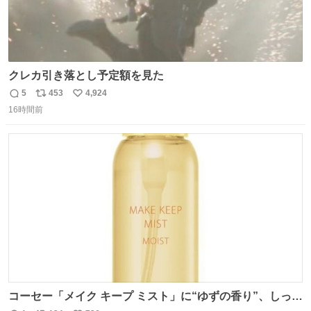
クレカ引き落とし予定額を見た
5
453
4,924
返
リ
い
16時間前
信
ポ
い
数
ス
ね
ト
数
数
コーセー「メイク キープ ミスト」に“ゆずの香り”、しっと