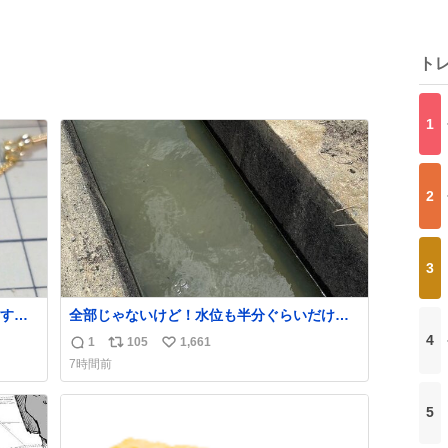
ト
1
2
3
す。
全部じゃないけど！水位も半分ぐらいだけ
た。
ど！水が来はじめたよ！！！ 作業してくれた
4
1
105
1,661
返
リ
い
かなか
方々ありがとーーー
7時間前
ー！！！！！！！！！！！！！！！！！！！
信
ポ
い
！！！！！！！
数
ス
ね
5
ト
数
数