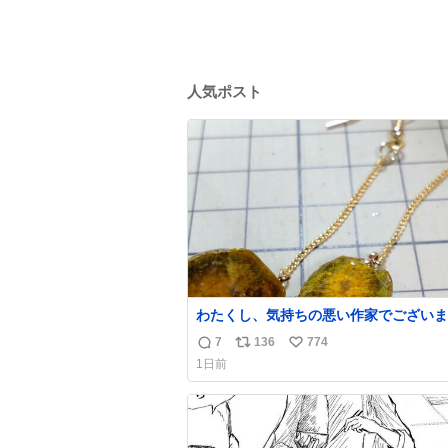
人気ポスト
わたくし、気持ちの悪い作家でございま
昨日産出しました胆石をピアスにしまし
7
136
774
返
リ
い
とても希少な石です。 割ってみたらな
1日前
綺麗でした。 次回の外来はこれ付けて行きま
信
ポ
い
す。
数
ス
ね
ト
数
数