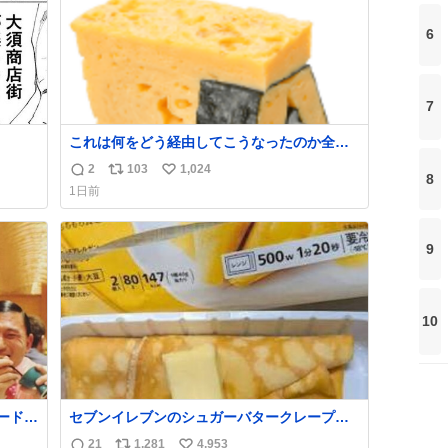
6
7
これは何をどう経由してこうなったのか全く
わからない構造のすしざんまいの玉子
2
103
1,024
返
リ
い
8
1日前
信
ポ
い
数
ス
ね
ト
数
9
数
10
ードリ
セブンイレブンのシュガーバタークレープと
目はも
えんがわの寿司を探している人へ！ シュガー
21
1,281
4,953