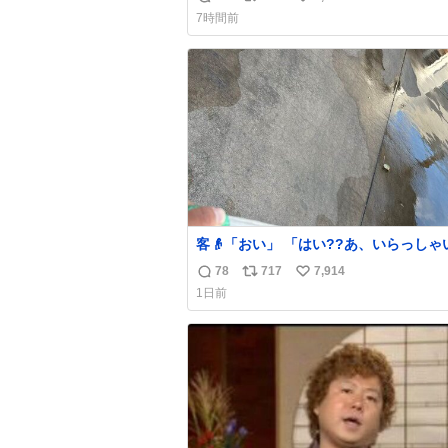
返
リ
い
うすでに出来上がっている春日さんがウ
7時間前
ターにハイボールを懇願している所じゃ
信
ポ
い
ったかな
数
ス
ね
ト
数
数
客👴「おい」 「はい??あ、いらっしゃいま
せ」 👴「さっきからずっと水出しっぱなしで
78
717
7,914
返
リ
い
もったいないだろ」 「静電気を逃がし、熱く
1日前
なった地面の温度を下げ、引火事故の防
信
ポ
い
為必要な作業です」 👴「水不足の昨今にもっ
数
ス
ね
たいないことをするな!!」 それでは歌いま
ト
数
す、聞いてください 「井戸水」
数