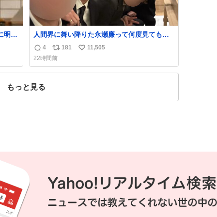
に明後
人間界に舞い降りた永瀬廉って何度見ても究
極のアイドル過ぎてずっと味する。美味い。
4
181
11,505
返
リ
い
22時間前
信
ポ
い
数
ス
ね
ト
数
もっと見る
数