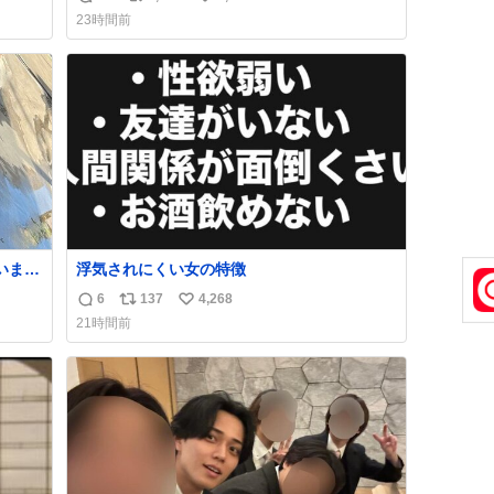
返
リ
い
ェイ
バタークレープは目黒、品川、蒲田、渋谷、
23時間前
なか
川崎、横浜、鶴見、九州の一部エリア限定商
信
ポ
い
品で8月5日に発注が終了したため店舗に置い
数
ス
ね
てあるところ少ないですが見つけたら即買い
ト
数
です🤩❣️
数
浮気されにくい女の特徴
6
137
4,268
返
リ
い
21時間前
止の
信
ポ
い
数
ス
ね
ト
数
数