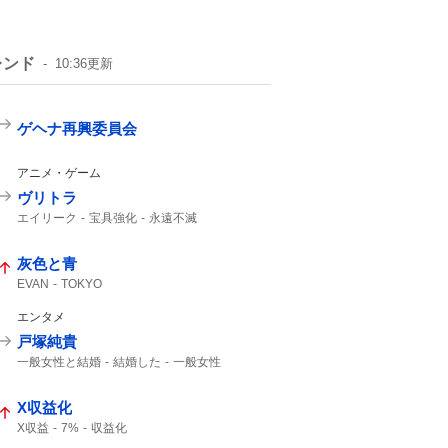
レンド
10:36
更新
ゲヘナ再興委員会
アニメ・ゲーム
ヴリトラ
エイリーク
宝具強化
永遠不滅
強化クエスト
インドラ
11th
灰色と青
EVAN
TOKYO
エンタメ
戸塚純貴
一般女性と結婚
結婚した
一般女性
X収益化
X収益
7%
収益化