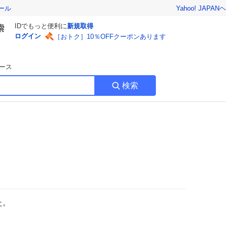
Yahoo! JAPAN
ヘ
ール
IDでもっと便利に
新規取得
ログイン
［おトク］10％OFFクーポンあります
ース
検索
た。