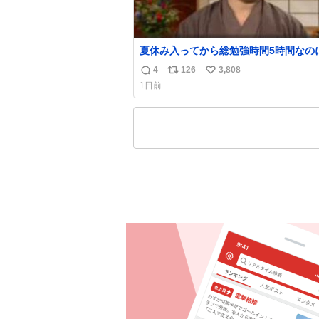
夏休み入ってから総勉強時間5時間なの
日京大オープンで今これ
4
126
3,808
返
リ
い
1日前
信
ポ
い
数
ス
ね
ト
数
数