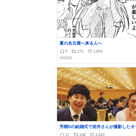
夏の名古屋へ来る人へ
5
272
1,062
返
リ
い
4時間前
信
ポ
い
数
ス
ね
ト
数
数
芳樹Dの結婚式で岩井さんが撮影したオ
ーの写真が本当好きなのよね。確か3枚
17
108
3,163