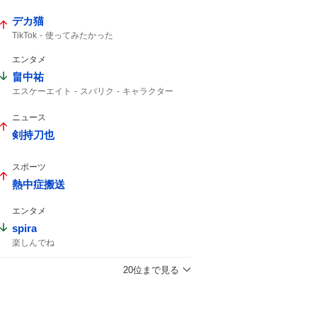
デカ猫
TikTok
使ってみたかった
エンタメ
畠中祐
エスケーエイト
スパリク
キャラクター
インスタライブ
ニュース
剣持刀也
スポーツ
熱中症搬送
エンタメ
spira
楽しんでね
20位まで見る