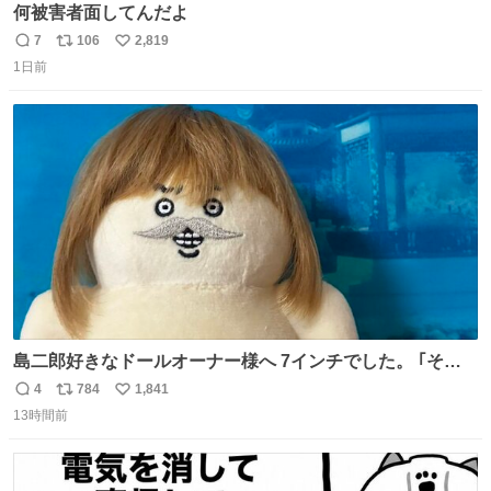
何被害者面してんだよ
7
106
2,819
返
リ
い
1日前
信
ポ
い
数
ス
ね
ト
数
数
島二郎好きなドールオーナー様へ 7インチでした。 ｢その
知識、いらないと思う、な！｣
4
784
1,841
返
リ
い
13時間前
信
ポ
い
数
ス
ね
ト
数