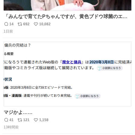
「みんなで育てたPちゃんですが、黄色ブドウ球菌のエン
テロトキシン（耐熱性毒素）が検出されたので、議論する
14
692
10,082
返
リ
い
までもなく処分が決まりました」
1日前
信
ポ
い
数
ス
ね
ト
数
数
マジかよ……
41
121
1,158
返
リ
い
13時間前
信
ポ
い