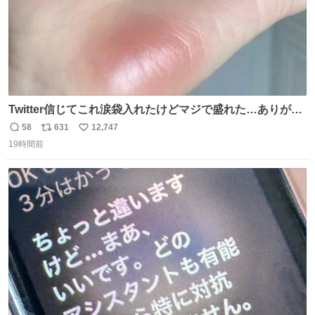
Twitter信じてこれ涙袋入れたけどマジで盛れた…ありがと
う…
58
631
12,747
返
リ
い
19時間前
信
ポ
い
数
ス
ね
ト
数
数