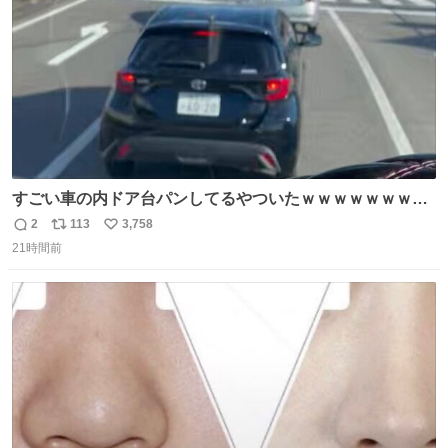
すごい車の内ドア台パンしてるやついたｗｗｗｗｗｗｗｗ
ｗｗｗｗｗｗ
2
113
3,758
返
リ
い
21時間前
信
ポ
い
数
ス
ね
ト
数
数