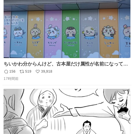
数
ちいかわ分からんけど、古本屋だけ属性が名前になってる
のはどういうこと？
156
519
39,918
返
リ
い
17時間前
信
ポ
い
数
ス
ね
ト
数
数