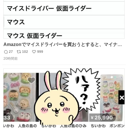
Amazonでマイスドライバーを買おうとすると、マイナス
ドライバー先輩が出しゃばってくる
27
102
999
返
リ
い
20時間前
信
ポ
い
数
ス
ね
ト
数
数