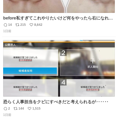
before私すぎてこれやりたいけど何をやったら右になれる
の
14
215
8,642
返
リ
い
1日前
信
ポ
い
数
ス
ね
ト
数
数
恐らく人事担当をクビにすべきだと考えられるが‥‥‥
2
144
1,515
返
リ
い
1日前
信
ポ
い