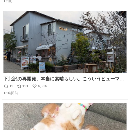
1日前
信
ポ
い
数
ス
ね
ト
数
数
下北沢の再開発、本当に素晴らしい。こういうヒューマン
スケールの開発がいいんだよ。
31
151
4,304
返
リ
い
16時間前
信
ポ
い
数
ス
ね
ト
数
数