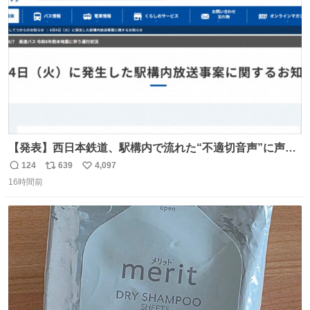
数
【発表】西日本鉄道、駅構内で流れた“不適切音声”に声明
「被害届も検討」 news.livedoor.com/article/detail… 4日
124
639
4,097
返
リ
い
に西鉄福岡（天神）駅および薬院駅で発生した駅構内放送
16時間前
信
ポ
い
事案について声明を公表した。「第三者によって駅構内放
数
ス
ね
送設備に外部から不正に音声が流された可能性も含めて確
ト
数
数
認を実施」と説明した。