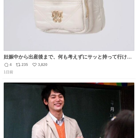
妊娠中から出産後まで、何も考えずにサッと持って行ける
ようなショルダーバッグが欲しいな〜と思っていたのだけ
4
235
3,820
返
リ
い
ど snidelでめちゃくちゃピッタリなものを見つけたので買
1日前
信
ポ
い
った！✨ スマホと小物とペットボトルが入るの最高すぎる
数
ス
ね
🥹 しかもスマホ入れ独立してるしファスナーない！地味に
ト
数
数
嬉しいやつ！！！