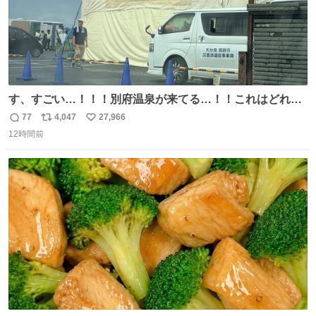
す、すごい…！！！別府温泉が来てる…！！これはどれぐ
らい待つんだろう…
77
4,047
27,966
返
リ
い
12時間前
信
ポ
い
数
ス
ね
ト
数
数