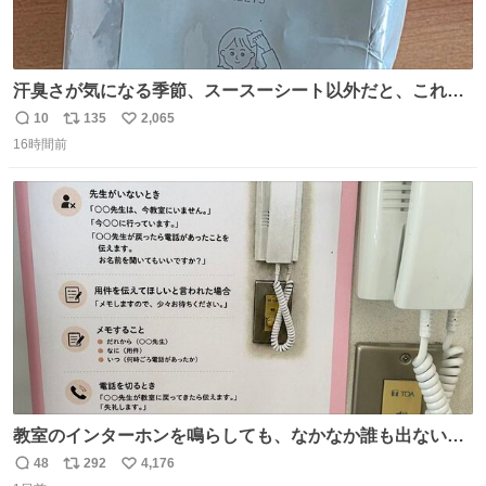
汗臭さが気になる季節、スースーシート以外だと、これが
とにかくスッキリする。2年くらい前に #生活は踊る で紹
10
135
2,065
返
リ
い
介したやつ。おじさんにもおばさんにもオススメだ。ドラ
16時間前
信
ポ
い
ストに売ってるぞ。ドライシャンプーって書いてあるけど
数
ス
ね
汗拭きシートみたいなもの。耳裏襟足首筋がんがん拭いて
ト
数
数
汗臭不安を解消。
教室のインターホンを鳴らしても、なかなか誰も出ないこ
とがあります…。 もしかすると「電話の出方」に困ってい
48
292
4,176
返
リ
い