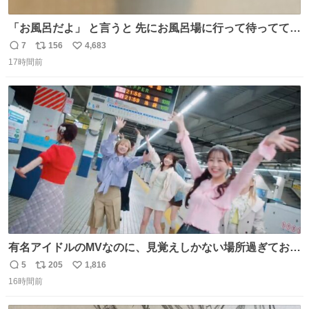
「お風呂だよ」 と言うと 先にお風呂場に行って待っててく
れる 賢いライス
7
156
4,683
返
リ
い
17時間前
信
ポ
い
数
ス
ね
ト
数
数
有名アイドルのMVなのに、見覚えしかない場所過ぎておも
ろいな
5
205
1,816
返
リ
い
16時間前
信
ポ
い
数
ス
ね