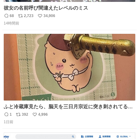
彼女の名前呼び間違えたレベルのミス
68
2,723
34,906
返
リ
い
14時間前
信
ポ
い
数
ス
ね
ト
数
数
ふと冷蔵庫見たら、脳天を三日月宗近に突き刺されてるく
りまんじゅうパイセンが
1
392
4,996
返
リ
い
1日前
信
ポ
い
数
ス
ね
ト
数