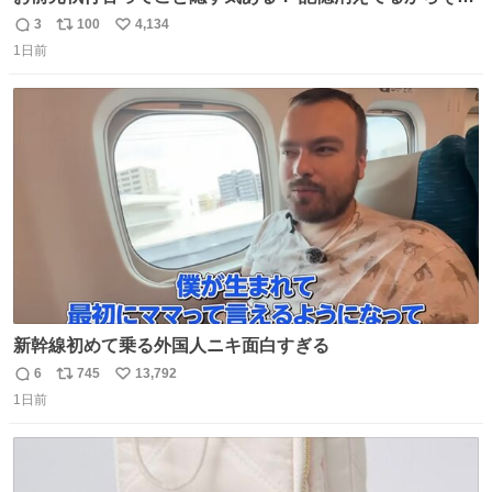
な考えに至らないだろうけどさ…
3
100
4,134
返
リ
い
1日前
信
ポ
い
数
ス
ね
ト
数
数
新幹線初めて乗る外国人ニキ面白すぎる
6
745
13,792
返
リ
い
1日前
信
ポ
い
数
ス
ね
ト
数
数