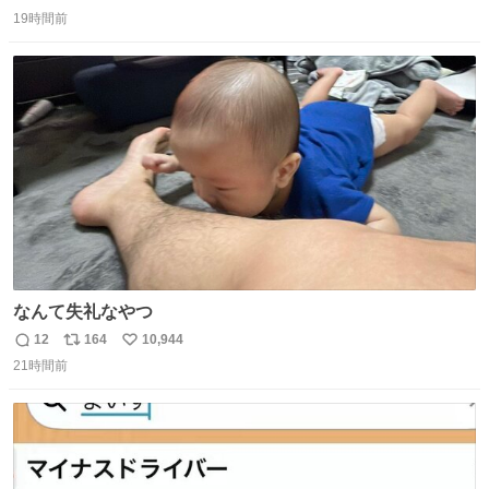
返
リ
い
19時間前
信
ポ
い
数
ス
ね
ト
数
数
なんて失礼なやつ
12
164
10,944
返
リ
い
21時間前
信
ポ
い
数
ス
ね
ト
数
数