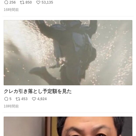
256
850
53,135
返
リ
い
16時間前
信
ポ
い
数
ス
ね
ト
数
数
クレカ引き落とし予定額を見た
5
453
4,924
返
リ
い
18時間前
信
ポ
い
数
ス
ね
ト
数
数