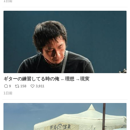
るのかもしれません。 そこで「何を話せばいいか」が見え
1日前
信
ポ
い
る手引きを用意して、安心して電話に出られるようにしま
数
ス
ね
す。 インターホンの応対も大切なコミュニケーションの学
ト
数
数
びです。
ギターの練習してる時の俺 ←理想 →現実
9
158
3,911
返
リ
い
1日前
信
ポ
い
数
ス
ね
ト
数
数