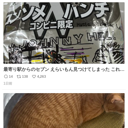
数
ス
ね
ト
数
数
最寄り駅からのセブン えらいもん見つけてしまった これ売
ってくれへんかな… #浅井健一 #ポテチ #ロックの名盤
14
138
4,263
返
リ
い
1日前
信
ポ
い
数
ス
ね
ト
数
数