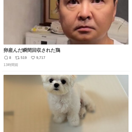
卵産んだ瞬間回収された鶏
8
519
9,717
返
リ
い
13時間前
信
ポ
い
数
ス
ね
ト
数
数