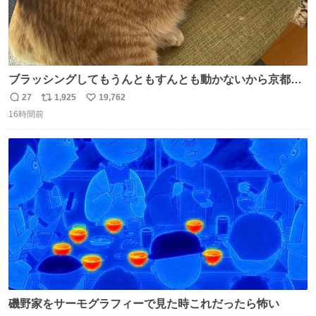
ブラッシングしてもうんともすんとも動かないから京都の
寺にある庭みたいになってる
27
1,925
19,762
返
リ
い
16時間前
信
ポ
い
数
ス
ね
ト
数
数
磯野家をサーモグラフィーで見た時これだったら怖い