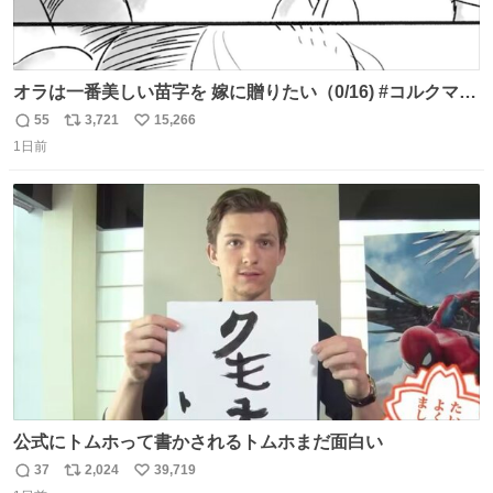
オラは一番美しい苗字を 嫁に贈りたい（0/16) #コルクマン
ガ専科
55
3,721
15,266
返
リ
い
1日前
信
ポ
い
数
ス
ね
ト
数
数
公式にトムホって書かされるトムホまだ面白い
37
2,024
39,719
返
リ
い