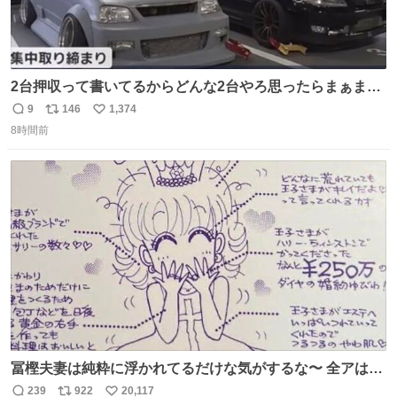
2台押収って書いてるからどんな2台やろ思ったらまぁまぁ
へんてこな1台押収してて笑い止まらん
9
146
1,374
返
リ
い
8時間前
信
ポ
い
数
ス
ね
ト
数
数
冨樫夫妻は純粋に浮かれてるだけな気がするな〜 全アはこ
こに自分の市場価値的なものを上乗せするので、 すっぴん
239
922
20,117