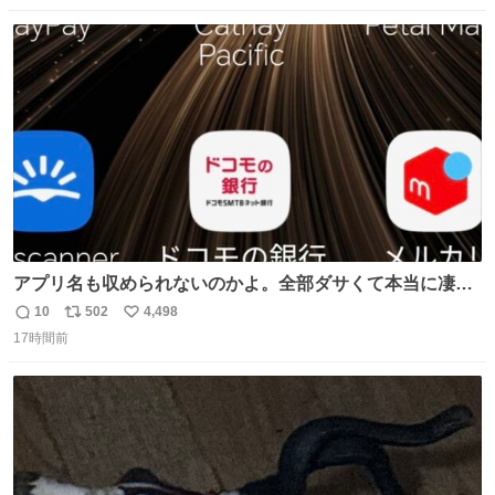
数
ス
ね
ト
数
数
アプリ名も収められないのかよ。全部ダサくて本当に凄
い。 https://t.co/LemyLGyVkR
10
502
4,498
返
リ
い
17時間前
信
ポ
い
数
ス
ね
ト
数
数