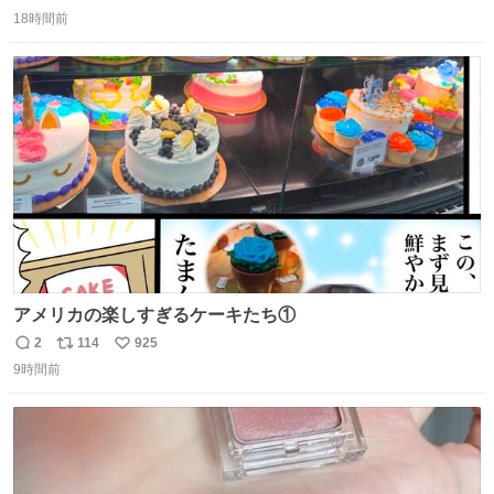
返
リ
い
＆寝起きのボサボサ頭でも「今日も可愛いね」が止まらな
18時間前
信
ポ
い
い。放っておくと永遠に髪撫でてきて作業進まない()
数
ス
ね
156cm40kg、年中日焼け止めとお友達の私より綺麗な手や
ト
数
数
めてもろて とか言う
アメリカの楽しすぎるケーキたち①
2
114
925
返
リ
い
9時間前
信
ポ
い
数
ス
ね
ト
数
数