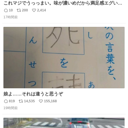
これマジでうっっまい。味が濃いめだから満足感エグいし
1週間で3キロ痩せた😭
10
200
2,414
返
リ
い
17時間前
信
ポ
い
数
ス
ね
ト
数
数
娘よ……それは違うと思うぞ
819
14,535
155,168
返
リ
い
19時間前
信
ポ
い
数
ス
ね
ト
数
数