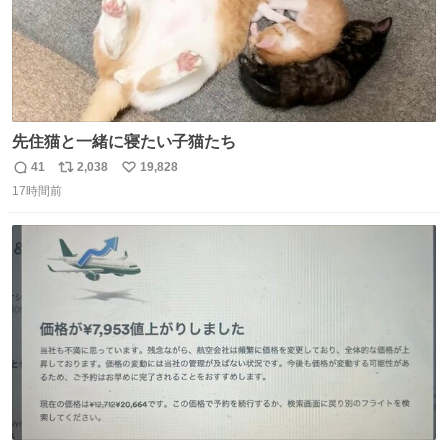
先住猫と一緒に寝たい子猫たち
41
2,038
19,828
返
リ
い
17時間前
信
ポ
い
数
ス
ね
ト
数
数