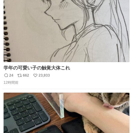
ト
数
数
学年の可愛い子の触覚大体これ
24
662
23,933
返
リ
い
12時間前
信
ポ
い
数
ス
ね
ト
数
数