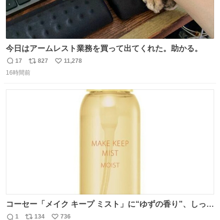
今日はアームレスト業務を買って出てくれた。助かる。
17
827
11,278
返
リ
い
16時間前
信
ポ
い
数
ス
ね
ト
数
数
コーセー「メイク キープ ミスト」に“ゆずの香り”、しっと
りツヤ肌叶う保湿タイプ - fashion-press.net/news/148945
1
134
736