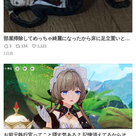
部屋掃除してめっちゃ綺麗になったから床に足立置いとい
たら家族にまだゴミ残ってるよって言われて神
3
134
1,121
返
リ
い
1日前
信
ポ
い
数
ス
ね
ト
数
数
お前元執行官ってこと隠す気ある？ 記憶消えてるからそん