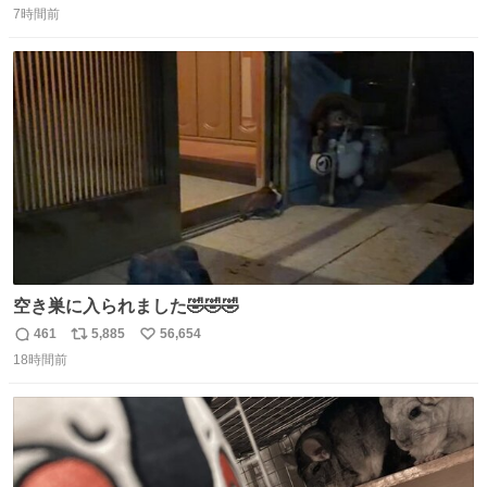
7時間前
信
ポ
い
数
ス
ね
ト
数
数
空き巣に入られました🤣🤣🤣
461
5,885
56,654
返
リ
い
18時間前
信
ポ
い
数
ス
ね
ト
数
数