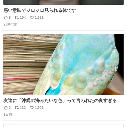
悪い意味でジロジロ見られる体です
8
104
1,631
返
リ
い
23時間前
信
ポ
い
数
ス
ね
ト
数
数
友達に「沖縄の海みたいな色」って言われたの良すぎる
2
132
1,901
返
リ
い
1日前
信
ポ
い
数
ス
ね