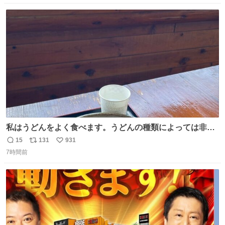
数
ス
ね
ト
数
数
私はうどんをよく食べます。うどんの種類によっては非常
食にもなります。生うどんは消費期限が短く、冷凍うどん
15
131
931
返
リ
い
は長持ちする代わりに停電に弱いので、乾麺タイプのうど
7時間前
信
ポ
い
んなら水分が少なく長期保存するのにおすすめです。アル
数
ス
ね
ファ化米や缶詰など、色々な非常食がありますが、うどん
ト
数
数
もいかがでしょうか？