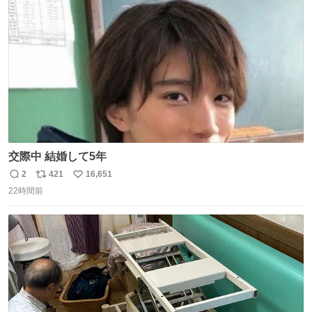
ト
数
数
交際中 結婚して5年
2
421
16,651
返
リ
い
22時間前
信
ポ
い
数
ス
ね
ト
数
数