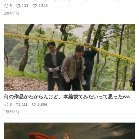
場コスプレ マスターイーでお願いします！！
5
133
1,540
返
リ
い
20時間前
信
ポ
い
数
ス
ね
ト
数
数
何の作品かわからんけど、本編観てみたいって思ったwww
韓ドラよね？
6
111
2,904
返
リ
い
15時間前
信
ポ
い
数
ス
ね
ト
数
数