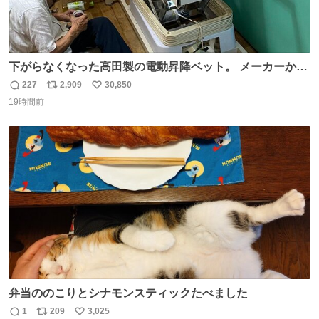
下がらなくなった高田製の電動昇降ベット。 メーカーから
は、完全に見放されたんですが、 見事に85歳の父が治しま
227
2,909
30,850
返
リ
い
した。 うちの父は、トヨタカローラのボディをオート生産
19時間前
信
ポ
い
する、工業ロボットの製作者なんですが、 父が電動ベット
数
ス
ね
の配線をハンダで修理している横で、
ト
数
数
弁当ののこりとシナモンスティックたべました
1
209
3,025
返
リ
い