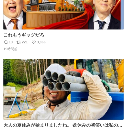
これもうギャグだろ
13
221
3,066
返
リ
い
19時間前
信
ポ
い
数
ス
ね
ト
数
数
大人の夏休みが始まりましたね。 盆休みの初笑いは私の現