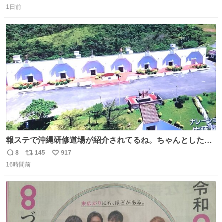
1日前
信
ポ
い
数
ス
ね
ト
数
数
報ステで沖縄研修道場が紹介されてるね。ちゃんとした名
前出してないけど。#報道ステーション
8
145
917
返
リ
い
16時間前
信
ポ
い
数
ス
ね
ト
数
数