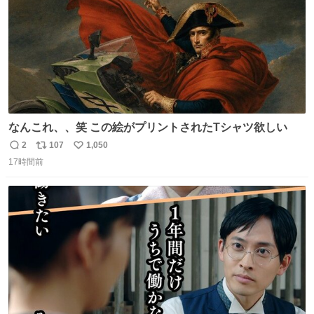
なんこれ、、笑 この絵がプリントされたTシャツ欲しい
2
107
1,050
返
リ
い
17時間前
信
ポ
い
数
ス
ね
ト
数
数