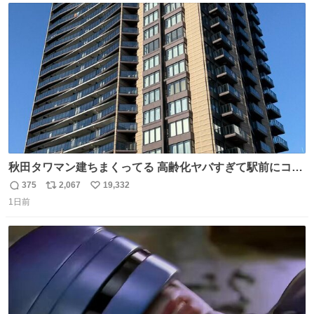
ト
数
数
秋田タワマン建ちまくってる 高齢化ヤバすぎて駅前にコン
パクトシティつくって高齢者を住ませる考えらしい 病院も
375
2,067
19,332
返
リ
い
全部駅前にある
1日前
信
ポ
い
数
ス
ね
ト
数
数