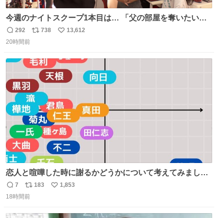
今週のナイトスクープ1本目は… 「父の部屋を奪いたい姉
妹」
292
738
13,612
返
リ
い
20時間前
信
ポ
い
数
ス
ね
ト
数
数
恋人と喧嘩した時に謝るかどうかについて考えてみました
💭 ▶︎自分から謝る or 悪くないなら謝らない ▶︎ねちねちす
7
183
1,853
返
リ
い
る or さっぱりしている 個人的見解です！色々と許してく
18時間前
信
ポ
い
ださい！
数
ス
ね