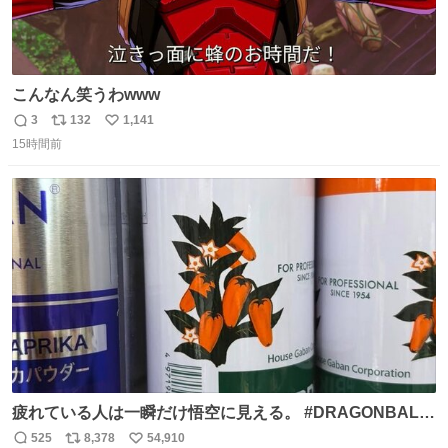
こんなん笑うわwww
3
132
1,141
返
リ
い
15時間前
信
ポ
い
数
ス
ね
ト
数
数
疲れている人は一瞬だけ悟空に見える。 #DRAGONBALL
#ドラゴンボール
525
8,378
54,910
返
リ
い