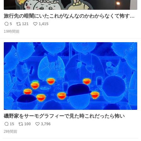
旅行先の暗闇にいたこれがなんなのかわからなくて怖すぎ
た 子どもたちも怖がりまくってた👻 ちいかわってこういう
5
121
1,415
返
リ
い
感じのお話なんですか…？
19時間前
信
ポ
い
数
ス
ね
ト
数
数
磯野家をサーモグラフィーで見た時これだったら怖い
15
100
3,796
返
リ
い
2時間前
信
ポ
い
数
ス
ね