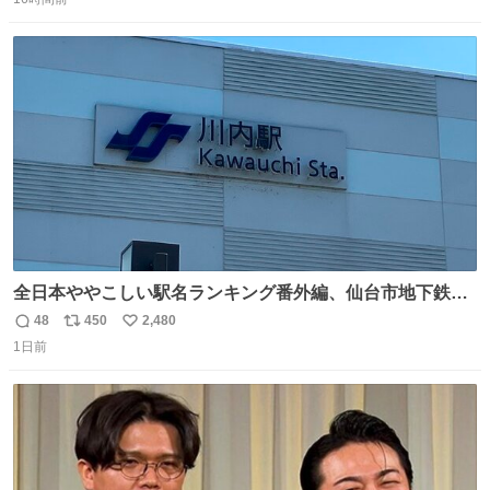
信
ポ
い
数
ス
ね
ト
数
数
全日本ややこしい駅名ランキング番外編、仙台市地下鉄川
内駅
48
450
2,480
返
リ
い
1日前
信
ポ
い
数
ス
ね
ト
数
数