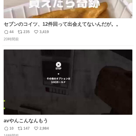
セブンのコイツ、12件回って出会えてないんだが。。
44
235
3,419
返
リ
い
20時間前
信
ポ
い
数
ス
ね
ト
数
数
avやんこんなんもう
10
147
2,984
返
リ
い
16時間前