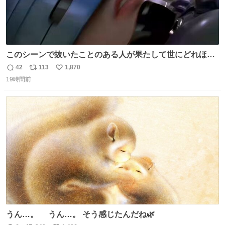
このシーンで抜いたことのある人が果たして世にどれほど
いることか このアカウントに辿り着いた皆さんとは、ロボ
42
113
1,870
返
リ
い
コップ2についてこれからもぜひ語り合っていきたい
19時間前
信
ポ
い
数
ス
ね
ト
数
数
うん…。 うん…。 そう感じたんだね🌿