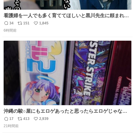
看護婦を一人でも多く育ててほしいと黒川先生に頼まれ、
１年間だけ黒川病院で働くことにしたりん。 直美はその１
34
151
1,845
返
リ
い
年間で恵風看護婦会を立て直すと話しました。 👇このシー
6時間前
信
ポ
い
ンをぜひ本編で web.nhk/tv/an/kazekaor… #朝ドラ #風薫
数
ス
ね
る 見上愛 上坂樹里 平埜生成
ト
数
数
沖縄の駿○屋にもエロゲあったと思ったらエロゲじゃなか
った
17
413
2,939
返
リ
い
21時間前
信
ポ
い
数
ス
ね