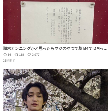
期末カンニングかと思ったらマジのやつで草 B4でIDMって
ことはおそらく就職だし、内定取り消し？ それと夏休み期
16
118
2,077
返
リ
い
間の停学って無意味じゃね？
21時間前
信
ポ
い
数
ス
ね
ト
数
数