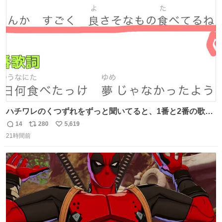
ト
数
数
ハチワレのくつずれをずっと聞いてると、1番と2番の歌詞
のこの赤線の部分、本来なら絶対逆の方が歌詞の意味合っ
14
280
5,619
返
リ
い
てるのに急に話変えてるよねw晴れだっけ？雨だっけ？っ
21時間前
信
ポ
い
て言ってるのに急に食べ物の話になったり何食べたっけ？
数
ス
ね
って言ってるのに急に天気の話になったりとかwでもそこ
ト
数
数
がハチワレらしい！！