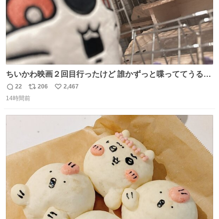
ちいかわ映画２回目行ったけど 誰かずっと喋っててうるさ
かった 許せねえ
22
206
2,467
返
リ
い
14時間前
信
ポ
い
数
ス
ね
ト
数
数