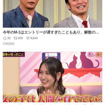
今年のM-1はエントリーが遅すぎたこともあり、解散の可
能性を作り出してからのスタート！！ 遅くなって申し訳な
32
935
9,624
返
リ
い
い🙏 エントリーナンバーは「GO!無策!」でかなり覚えやす
15時間前
信
ポ
い
い！応援をお願いすることになりそう！！
数
ス
ね
ト
数
数