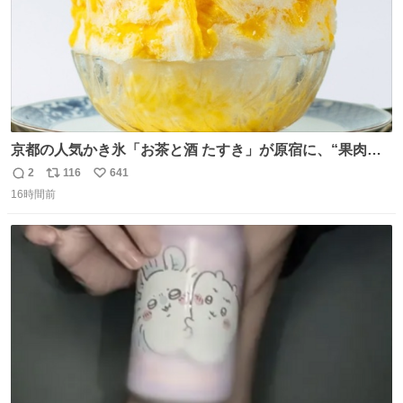
京都の人気かき氷「お茶と酒 たすき」が原宿に、“果肉た
っぷり”夏限定アップルマンゴー＆定番ほうじ茶みつ -
2
116
641
返
リ
い
fashion-press.net/news/149581
16時間前
信
ポ
い
数
ス
ね
ト
数
数