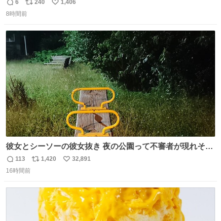
6
240
1,406
返
リ
い
8時間前
信
ポ
い
数
ス
ね
ト
数
数
彼女とシーソーの彼女抜き 夜の公園って不審者が現れそう
で怖いんだよな
113
1,420
32,891
返
リ
い
16時間前
信
ポ
い
数
ス
ね
ト
数
数