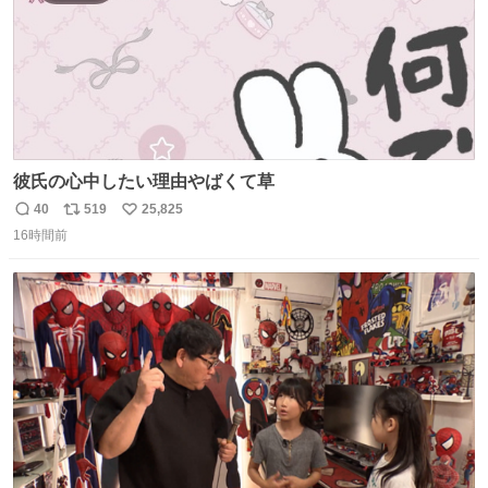
彼氏の心中したい理由やばくて草
40
519
25,825
返
リ
い
16時間前
信
ポ
い
数
ス
ね
ト
数
数