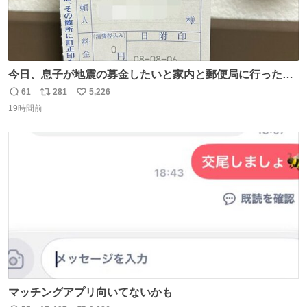
今日、息子が地震の募金したいと家内と郵便局に行ったみ
たいです。おもちゃとか買う選択肢もあったと思うけど、
61
281
5,226
返
リ
い
自分で貯めてた2万円を役に立てて欲しい、みんなも元気
19時間前
信
ポ
い
になって欲しいと。家内も一緒に募金したので、自分も何
数
ス
ね
かできたらなぁと思いました。
ト
数
数
マッチングアプリ向いてないかも