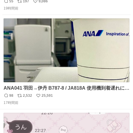
55
197
9,086
返
リ
い
19時間前
信
ポ
い
数
ス
ね
ト
数
数
ANA041 羽田→伊丹 B787-8 / JA818A 使用機到着遅れにつ
き 「安全に支障ない範囲で1分1秒でも遅延回復に努めてお
98
2,532
25,591
返
リ
い
ります」と機長の気合い十分！ が、フライトは順調に進み
17時間前
信
ポ
い
すぎ… 「飛ばしすぎたせいか現在奈良県上空での待機を命
数
ス
ね
じられております」 でコンソメスープ吹き出しそうになり
ト
数
数
ましたw