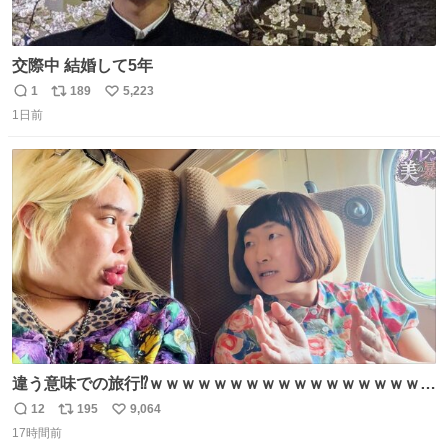
交際中 結婚して5年
1
189
5,223
返
リ
い
1日前
信
ポ
い
数
ス
ね
ト
数
数
違う意味での旅行⁉️ｗｗｗｗｗｗｗｗｗｗｗｗｗｗｗｗｗｗ
ｗ
12
195
9,064
返
リ
い
17時間前
信
ポ
い