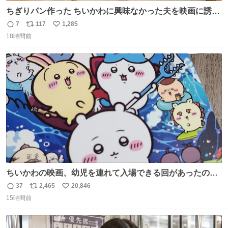
ちぎりパン作った ちいかわに興味なかった夫を映画に誘い
出すことに成功したからさァ、永遠のいのち食べさせてか
7
117
1,285
返
リ
い
ら観に行くねッ🎫
18時間前
信
ポ
い
数
ス
ね
ト
数
数
ちいかわの映画、幼児を連れて入場できる回があったので
子どもを連れて観てきたんですけど、セイレーンの登場シ
37
2,465
20,846
返
リ
い
ーンで場内のベビーが一斉に泣き出してたのがとてもよい
15時間前
信
ポ
い
映画体験でした。
数
ス
ね
ト
数