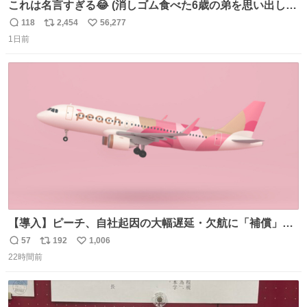
これは名言すぎる😂 (消しゴム食べた6歳の弟を思い出しな
がら)
118
2,454
56,277
返
リ
い
1日前
信
ポ
い
数
ス
ね
ト
数
数
【導入】ピーチ、自社起因の大幅遅延・欠航に「補償」開
始へ news.livedoor.com/article/detail… 同社に起因する理
57
192
1,006
返
リ
い
由によって大幅遅延や欠航が発生した場合、乗客が負担し
22時間前
信
ポ
い
た宿泊費や交通費を、領収書の事後申請に基づき、国内線
数
ス
ね
は1人あたり上限1万円、国際線は上限2万円まで支払う。
ト
数
数