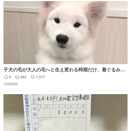
ト
数
数
子犬の毛が大人の毛へと生え変わる時期だけ、着ぐるみを
着てるように見える良さがあります
9
992
7,577
返
リ
い
16時間前
信
ポ
い
数
ス
ね
ト
数
数