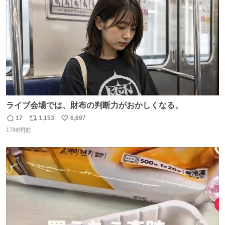
数
ライブ会場では、財布の判断力がおかしくなる。
17
1,153
6,697
返
リ
い
17時間前
信
ポ
い
数
ス
ね
ト
数
数