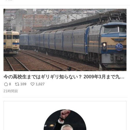
信
ポ
い
数
ス
ね
ト
数
数
今の高校生まではギリギリ知らない？ 2009年3月まで九州
に寝台特急が走っていたことを
8
109
1,027
返
リ
い
21時間前
信
ポ
い
数
ス
ね
ト
数
数