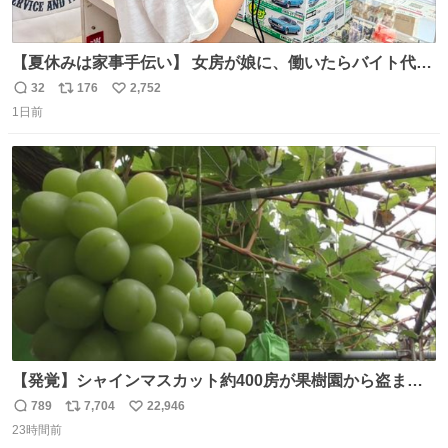
【夏休みは家事手伝い】 女房が娘に、働いたらバイト代も
らえば？と言ったら、娘は、いらない、と言って黙々と働
32
176
2,752
返
リ
い
いてくれました。 あとでソフトクリーム買ってやろうと思
1日前
信
ポ
い
いました。
数
ス
ね
ト
数
数
【発覚】シャインマスカット約400房が果樹園から盗まれ
る 栃木・佐野市 news.livedoor.com/article/detail… 被害
789
7,704
22,946
返
リ
い
に遭った果樹園には防犯カメラなどはなく、シャインマス
23時間前
信
ポ
い