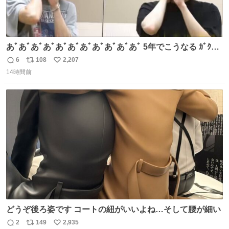
あﾞあﾞあﾞあﾞあﾞあﾞあﾞあﾞあﾞあﾞあﾞ 5年でこうなる ｶﾞｸｶﾞ
ｸ((( ；ﾟДﾟ)))ﾌﾞﾙﾌﾞﾙ
6
108
2,207
返
リ
い
14時間前
信
ポ
い
数
ス
ね
ト
数
数
どうぞ後ろ姿です コートの紐がいいよね…そして腰が細い
2
149
2,935
返
リ
い