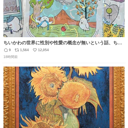
ちいかわの世界に性別や性愛の概念が無いという話、ちい
かわタロットでも恋人・女帝・女教皇あたりは性別を意識
9
1,564
12,054
返
リ
い
させないように描かれてるんだよね。かなり徹底している
18時間前
信
ポ
い
印象。
数
ス
ね
ト
数
数