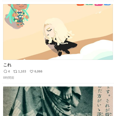
カットが盗まれた木には刃物などで切られた跡が。市内で
数
ス
ね
今年に入って同様の被害は確認されておらず、警察はパト
ト
数
数
ロールを強化する。
これ
4
1,103
6,066
返
リ
い
8時間前
信
ポ
い
数
ス
ね
ト
数
数