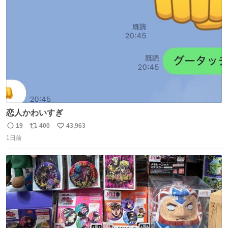
ト
数
数
恋人かわいすぎ
19
400
43,963
返
リ
い
1日前
信
ポ
い
数
ス
ね
ト
数
数