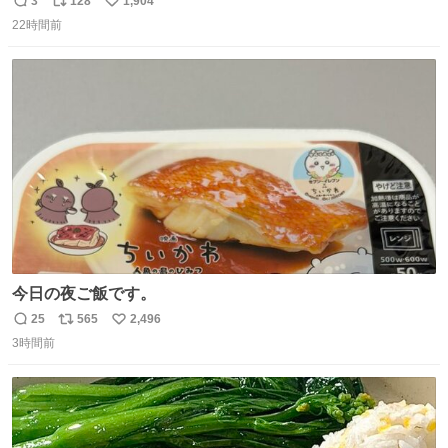
3
128
1,904
返
リ
い
22時間前
信
ポ
い
数
ス
ね
ト
数
数
今日の夜ご飯です。
25
565
2,496
返
リ
い
3時間前
信
ポ
い
数
ス
ね
ト
数
数