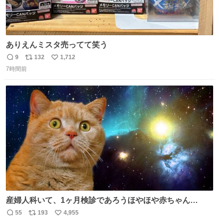
ありえんミスタ売ってて笑う
9
132
1,712
返
リ
い
7時間前
信
ポ
い
数
ス
ね
ト
数
数
産婦人科いて、1ヶ月検診であろうほやほや赤ちゃん👩‍🍼
と推定2,3歳の女の子👧🏻をワンオペで連れてるママがいる
55
193
4,955
返
リ
い