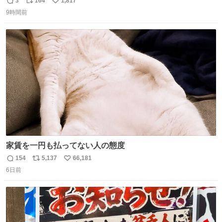
3
164
1,817
返
リ
い
9時間前
信
ポ
い
数
ス
ね
ト
数
数
家賃を一円も払ってない人の態度
154
5,137
66,181
返
リ
い
6日前
信
ポ
い
数
ス
ね
ト
数
数