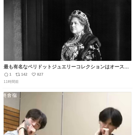
ト
数
数
最も有名なペリドットジュエリーコレクションはオースト
リア大公妃イザベラが所有していたもの。一時期キッチン
1
142
827
返
リ
い
ペーパーに包んで保管されていたことに衝撃💥を受けた。
11時間前
信
ポ
い
数
ス
ね
ト
数
数