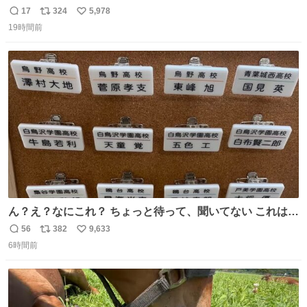
の許可済み）
17
324
5,978
返
リ
い
19時間前
信
ポ
い
数
ス
ね
ト
数
数
ん？え？なにこれ？ ちょっと待って、聞いてない これは販
売されているのもですか？
56
382
9,633
返
リ
い
6時間前
信
ポ
い
数
ス
ね
ト
数
数