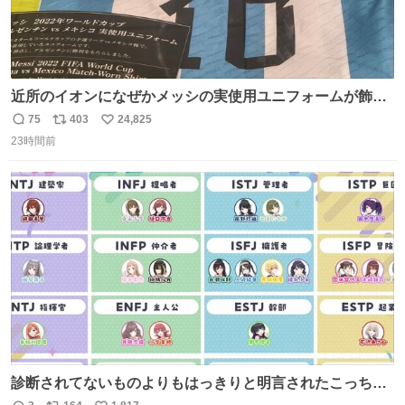
近所のイオンになぜかメッシの実使用ユニフォームが飾っ
てあっておもろい
75
403
24,825
返
リ
い
23時間前
信
ポ
い
数
ス
ね
ト
数
数
診断されてないものよりもはっきりと明言されたこっちで
話しませんかというお気持ち