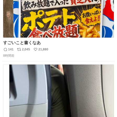
すごいこと書くなあ
141
2,045
21,880
返
リ
い
8時間前
信
ポ
い
数
ス
ね
ト
数
数