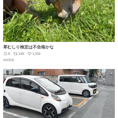
草むしり検定は不合格かな
6
120
1,332
返
リ
い
8時間前
信
ポ
い
数
ス
ね
ト
数
数