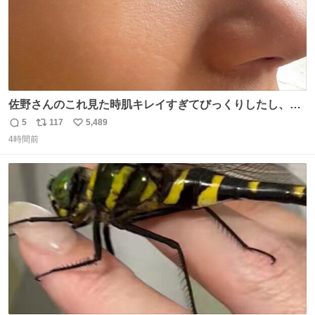
佐野さんのこれ見た時肌キレイすぎてびっくりしたし、や
はりアイドルって体型･肌管理すごすぎる
5
117
5,489
返
リ
い
4時間前
信
ポ
い
数
ス
ね
ト
数
数