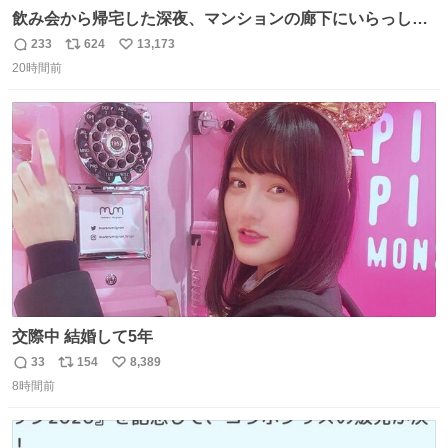
飲み会から帰宅した深夜、マンションの廊下にいらっしゃ
ったオニヤンマ様 まさかこんな都会でお会いできるなんて
233
624
13,173
返
リ
い
思っておらず大興奮しております かっこよすぎる 指を差し
20時間前
信
ポ
い
伸べると乗ってきてくれたのでひとまず一緒に帰宅しまし
数
ス
ね
たが、飛ばないということは弱っていらっしゃるのでしょ
ト
数
数
うか…素敵すぎる
交際中 結婚して5年
33
154
8,389
返
リ
い
8時間前
信
ポ
い
数
ス
ね
ト
数