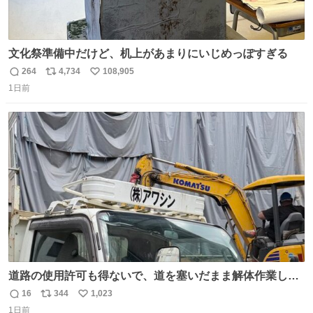
文化祭準備中だけど、机上があまりにいじめっぽすぎる
264
4,734
108,905
返
リ
い
1日前
信
ポ
い
数
ス
ね
ト
数
数
道路の使用許可も得ないで、道を塞いだまま解体作業して
る。 写真を撮ろうとしたら「勝手に写真撮るな馬鹿野郎」
16
344
1,023
返
リ
い
と罵倒されるなど。
1日前