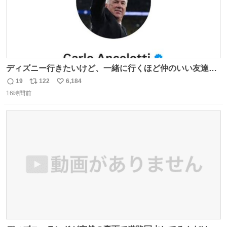
ディズニー行きたいけど、一緒に行くほど仲のいい友達が
居ない… ほんでこれ
19
122
6,184
返
リ
い
16時間前
信
ポ
い
数
ス
ね
ト
数
数