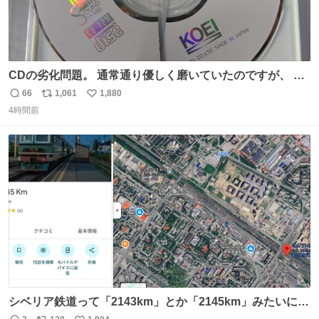
CDの劣化問題。 通常通り優しく磨いていたのですが、 薄
い氷のようにバリッと割れてしまいました。。 中々高価な
66
1,061
1,880
返
リ
い
ソフトなので辛いです😭 数十年後にはCDゲームソフト、
4時間前
信
ポ
い
みなこうなってしまうのでしょうか。。
数
ス
ね
ト
数
数
シベリア鉄道って「2143km」とか「2145km」みたいに、
モスクワからの距離名そのままの駅名があるんですね。