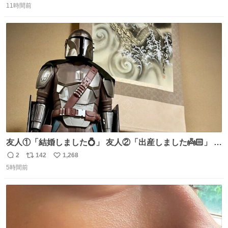
のだけども 女の子ずっとママの側から離れない…⁉️ 手を繋
11時間前
信
ポ
い
がなくてもうろちょろしないしママが歩いたらピクミンみ
数
ス
ね
たいにﾄﾃﾄﾃついてってるし逃走しないし脱走しないし逃げ
ト
数
数
ないし走ら文字数
友人①「結婚しました💍」 友人②「出産しました👼🏻」 友
人③「マイホーム建てました🏡」 私「ｺｽﾄｺのﾃﾞｨﾝ・ｼﾞｬﾘﾝ
2
142
1,268
返
リ
い
さんを床の間に飾ってみました」
5時間前
信
ポ
い
数
ス
ね
ト
数
数