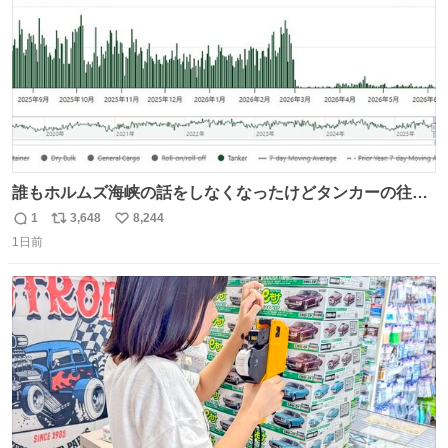
誰もホルムズ海峡の話をしなくなったけどタンカーの往来
は消滅したままですねと
1
3,648
8,244
返
リ
い
1日前
信
ポ
い
数
ス
ね
ト
数
数