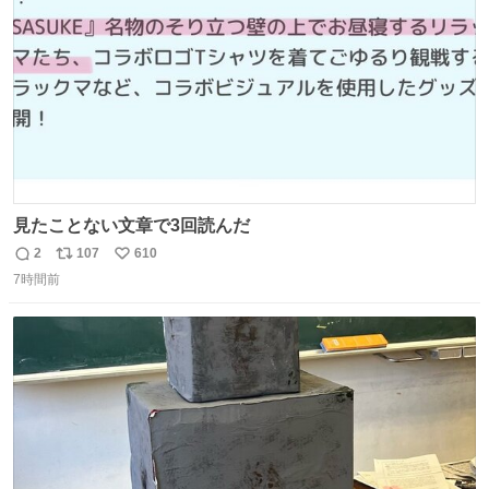
数
見たことない文章で3回読んだ
2
107
610
返
リ
い
7時間前
信
ポ
い
数
ス
ね
ト
数
数