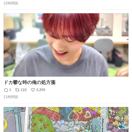
22時間前
信
ポ
い
数
ス
ね
ト
数
数
ドカ鬱な時の俺の処方箋
1
122
3,355
返
リ
い
21時間前
信
ポ
い
数
ス
ね
ト
数
数