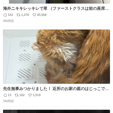
海外ニキキレッキレで草 （ファーストクラスは前の座席で
あるため）
152
1,376
45,566
返
リ
い
9時間前
信
ポ
い
数
ス
ね
ト
数
数
先生無事みつかりました！ 近所のお家の庭のはじっこでう
ずくまってました💦 拡散してくれたり探してくれたみなさ
13
182
1,519
返
リ
い
ん本当にありがとございます！ 飛び出し防止柵を増やして
5時間前
信
ポ
い
先生とちょびが怖い思いをしないでいいようにしようと思
数
ス
ね
う！