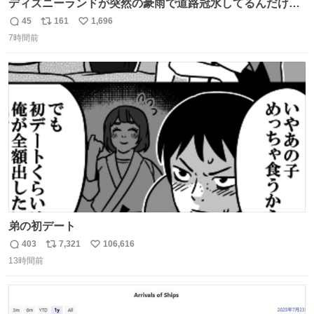
ディズニーランドが突然の豪雨で道路冠水してるんだけど
☔️ この雨で今年初のミッションクールダウン中止。幾ら何
45
161
1,696
返
リ
い
でもやばすぎだろ...
7時間前
信
ポ
い
数
ス
ね
ト
数
数
弟の初デート
403
7,321
106,616
返
リ
い
13時間前
信
ポ
い
数
ス
ね
ト
数
数