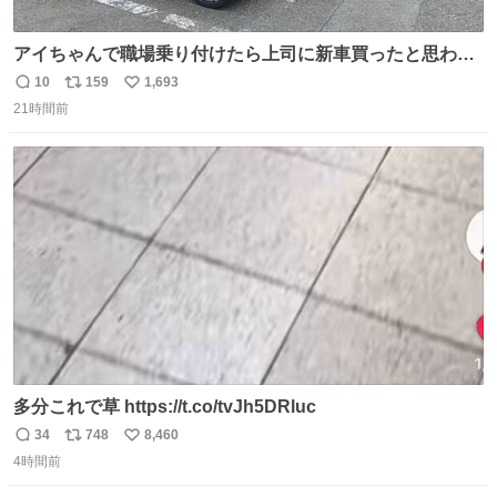
アイちゃんで職場乗り付けたら上司に新車買ったと思われ
たの嬉しすぎる。 20年落ちの車もやりようによっては新車
10
159
1,693
返
リ
い
っぽく見えるってことよ。 令和の車の横に並べても違和感
21時間前
信
ポ
い
ない平成18年式です。
数
ス
ね
ト
数
数
多分これで草 https://t.co/tvJh5DRluc
34
748
8,460
返
リ
い
4時間前
信
ポ
い
数
ス
ね