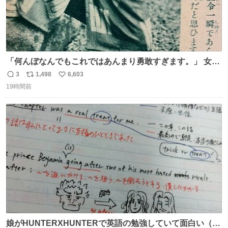
「何んぼなんでもこれではあんまり勇敢すぎます。」 女性
の立ち振る舞い指南コーナーで、大股を「下品」や「はし
3
1,498
6,603
返
リ
い
たない」という言葉を使わず「勇敢すぎます」と洒落っ気
19時間前
信
ポ
い
たっぷりにたしなめる当時の言葉選びよ 勇敢すぎます、使
数
ス
ね
っていきたい… （昭和4年婦人倶楽部新年号より）
ト
数
数
娘がHUNTERXHUNTERで英語の勉強していて面白い（娘