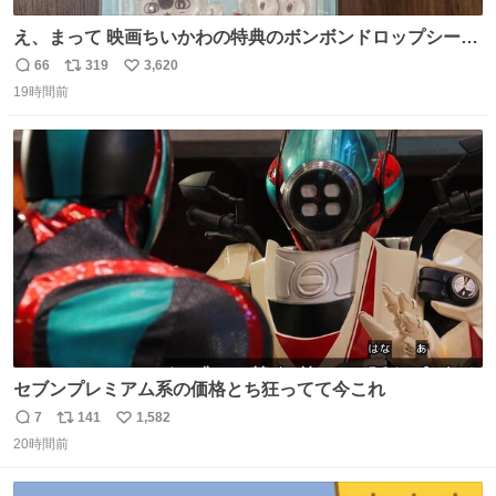
え、まって 映画ちいかわの特典のボンボンドロップシール
もうメルカリにでてるやん #ちいかわ
66
319
3,620
返
リ
い
19時間前
信
ポ
い
数
ス
ね
ト
数
数
セブンプレミアム系の価格とち狂ってて今これ
7
141
1,582
返
リ
い
20時間前
信
ポ
い
数
ス
ね