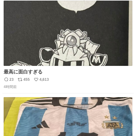
ト
数
数
最高に面白すぎる
23
455
4,613
返
リ
い
4時間前
信
ポ
い
数
ス
ね
ト
数
数