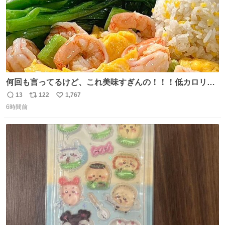
何回も言ってるけど、これ美味すぎんの！！！低カロリー
で満足感エグいから一生食べてる😭
13
122
1,767
返
リ
い
6時間前
信
ポ
い
数
ス
ね
ト
数
数