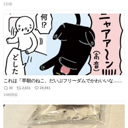
1日前
信
ポ
い
数
ス
ね
ト
数
数
これは「早朝のねこ、だいぶフリーダムでかわいいな…」
の絵日記です🎐
30
2,611
29,561
返
リ
い
16時間前
信
ポ
い
数
ス
ね
ト
数
数