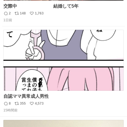
交際中 結婚して5年
2
148
1,763
返
リ
い
1日前
信
ポ
い
数
ス
ね
ト
数
数
自認ママ異常成人男性
8
355
4,573
返
リ
い
15時間前
信
ポ
い
数
ス
ね
ト
数