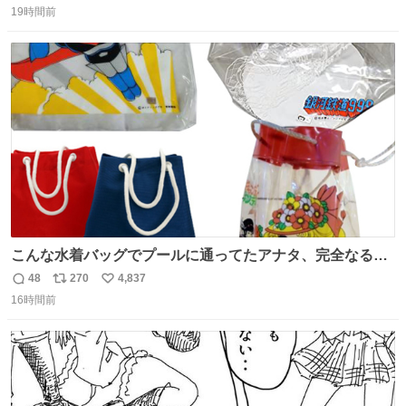
もクリアで網戸の存在を感じない。特筆すべきはその値
19時間前
信
ポ
い
段。家全体(9箇所)でも3万円でお釣りが来るという超最強
数
ス
ね
コスパ。これから家を建てる方は迷わず採用してほしい。
ト
数
数
こんな水着バッグでプールに通ってたアナタ、完全なる同
世代（笑） #70年代 #80年代 #昭和レトロ
48
270
4,837
返
リ
い
16時間前
信
ポ
い
数
ス
ね
ト
数
数