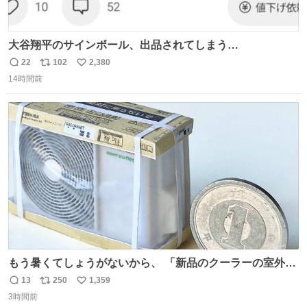
大谷翔平のサインボール、出品されてしまう…
22
102
2,380
返
リ
い
14時間前
信
ポ
い
数
ス
ね
ト
数
数
もう暑くてしょうがないから、 「新品のクーラーの室外機
のミニチュア」 でも見ていってよ
13
250
1,359
返
リ
い
3時間前
信
ポ
い