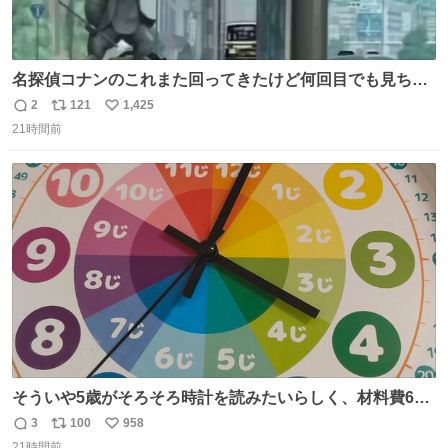
名探偵コナンのこれまた回ってきたけど何回目でも見ちゃ
う魔力あるのよな
2
121
1,425
返
リ
い
21時間前
信
ポ
い
数
ス
ね
ト
数
数
そういや5歳がそろそろ時計を読みたいらしく、材料費600
円で作れる知育時計作ってみた！ めっちゃ簡単！ ありがと
3
100
958
返
リ
い
う先人！
21時間前