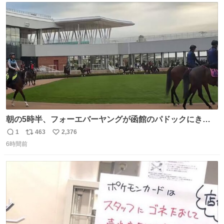
ト
数
数
朝の5時半、フォーエバーヤングが函館のパドックにきた
ー 向こう側にファンたくさん！ 横にいるのはなんとパンジ
1
463
2,376
返
リ
い
ャタワー😳
6時間前
信
ポ
い
数
ス
ね
ト
数
数