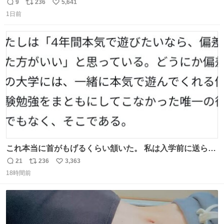
い て る！＜ ￣^Y^Y^Y^Y^ Y￣
9
236
5,641
返
リ
い
1日前
信
ポ
い
数
ス
ね
ト
数
数
これ本当に首がもげるくらい頷いた。 私は入学前に送られ
てきた、大学のサークル紹介冊子を見た時点で終わりを感
21
236
3,363
返
リ
い
じたので、女子大でもないくせに偏差値の高い大学のイン
18時間前
信
ポ
い
カレサークルに突撃して所属するという奇行で事なきを得
数
ス
ね
た。 高偏差値に行けないならせめてそれくらいした方が予
ト
数
数
後がいいです。 https://t.co/9nMHIrETkw