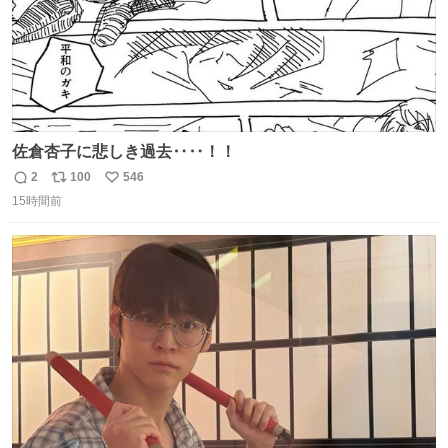
佐倉杏子に悲しき過去‥‥！！
2
100
546
返
リ
い
15時間前
信
ポ
い
数
ス
ね
ト
数
数