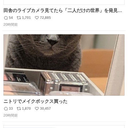
田舎のライブカメラ見てたら「二人だけの世界」を発見し
た
54
1,701
72,885
返
リ
い
20時間前
信
ポ
い
数
ス
ね
ト
数
数
ニトリでメイクボックス買った
33
1,870
30,457
返
リ
い
20時間前
信
ポ
い
数
ス
ね