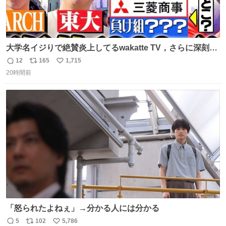
大学名イジりで絶賛炎上してるwakatte TV，さらに深刻な
問題はこっちでは？ ・都内の特定企業に入るのを極度に推
12
165
1,715
返
リ
い
奨し，それ以外の地域で堅実に生きるのを周縁化する ・恋
20時間前
信
ポ
い
愛にかまけ，「陽キャラ」として振る舞うのを極端に中心
数
ス
ね
化する ・院生が研究環境を求め他大学に移るのを批判する
ト
数
数
過去例↓
「怒られたよねぇ」→分かる人には分かる
5
102
5,786
返
リ
い