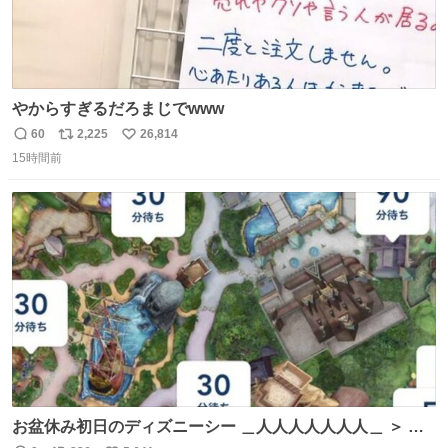
やからすぎるだろまじでwww
60
2,225
26,814
返
リ
い
15時間前
信
ポ
い
数
ス
ね
ト
数
数
お盆休み初日のディズニーシー ＿人人人人人人人＿ ＞ 空