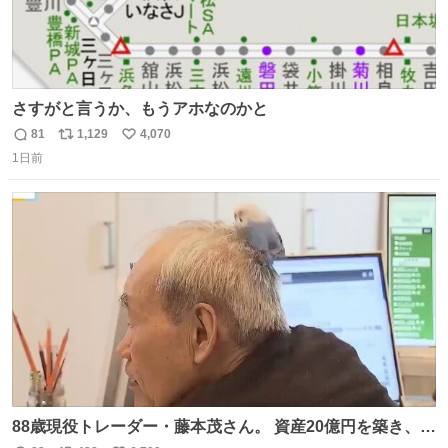
さすがと言うか、もうアホなのかと
81
1,129
4,070
返
リ
い
1日前
信
ポ
い
数
ス
ね
ト
数
数
88歳現役トレーダー・藤本茂さん。 資産20億円を築き、