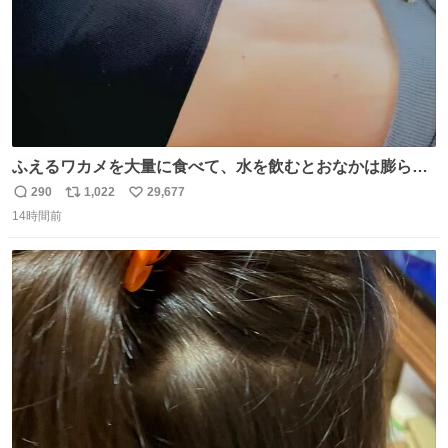
ふえるワカメを大量に食べて、水を飲むとおなかは膨ら
む・・・・！？ ⚠️よい子は絶対マネしないでね⚠️ #夏休み
290
1,022
29,677
返
リ
い
の自由研究
14時間前
信
ポ
い
数
ス
ね
ト
数
数