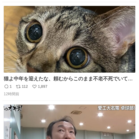
数
ス
ね
ト
数
数
猫よ中年を迎えたな、頼むからこのまま不老不死でいてく
れ…と願ってから、いや人間の家族が死に絶えて猫だけこ
1
112
1,897
返
リ
い
の世に置いていくなんてひどいことはできない…と思って
12時間前
信
ポ
い
から、猫のこの可愛さと愛嬌なら未来永劫ほかの人間に可
数
ス
ね
愛がられて困ることもなかろうなと思ったのでやっぱり猫
ト
数
数
よ不老不死でいてくれ