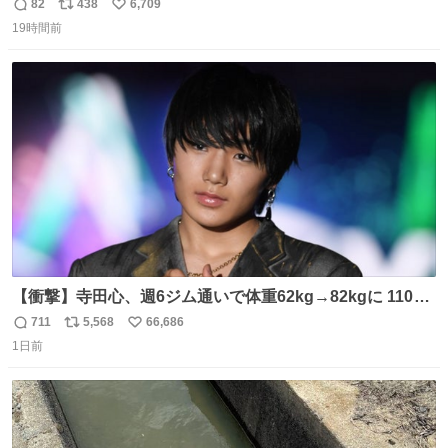
「令和のブラックマンデー」で2億6000万円の含み損を抱
82
438
6,709
返
リ
い
えても生き残った男が、血と汗で掴んだ「相場の8箇条」
19時間前
信
ポ
い
です。 1. 朝の急落は「買い」、朝の急騰は「売り」。 2.
数
ス
ね
午後の急騰は追わない。午後の急落は翌朝に狙う。
ト
数
数
【衝撃】寺田心、週6ジム通いで体重62kg→82kgに 110kg
のベンチプレス持ち上げる姿披露
711
5,568
66,686
返
リ
い
news.livedoor.com/article/detail… 元々自重のみだった
1日前
信
ポ
い
が、更に筋肉を大きくするためジム通いを開始。筋肉増量
数
ス
ね
のためおにぎり10個、ゼリー飲料3～4本、パスタと毎日4
ト
数
数
千kcalオーバーの食事を摂取し、増量したという。