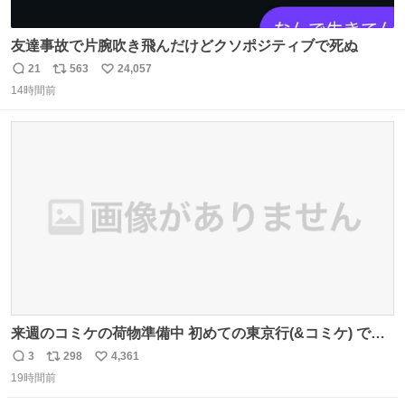
友達事故で片腕吹き飛んだけどクソポジティブで死ぬ
21
563
24,057
返
リ
い
14時間前
信
ポ
い
数
ス
ね
ト
数
数
来週のコミケの荷物準備中 初めての東京行(&コミケ) です
#C108
3
298
4,361
返
リ
い
19時間前
信
ポ
い
数
ス
ね