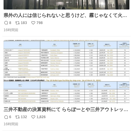
県外の人には信じられないと思うけど、霧じゃなくて火山
灰です🌋 #桜島
8
183
798
返
リ
い
16時間前
信
ポ
い
数
ス
ね
ト
数
数
三井不動産の決算資料にて ららぽーとや三井アウトレット
パークの店舗別売上高（2025年度）が一部判明
6
132
1,826
返
リ
い
16時間前
信
ポ
い
数
ス
ね