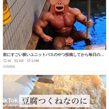
ト
数
数
前にすごい狭いユニットバスのやつ投稿してから毎日のよ
うに温泉とかに連れてってもらってる。SNS効果凄い。俺
16
110
3,798
返
リ
い
は幸せもんです・・・いつもありがとうございます🫡
21時間前
信
ポ
い
数
ス
ね
ト
数
数