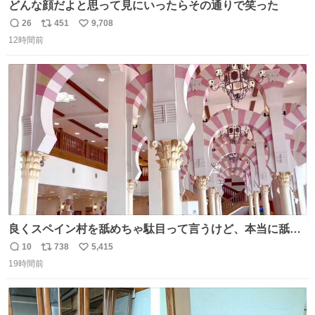
どんな顔だよと思って見にいったらその通りで笑った
26
451
9,708
返
リ
い
12時間前
信
ポ
い
数
ス
ね
ト
数
数
良くスペイン村を舐めちゃ駄目って言うけど、本当に舐め
ちゃ行けないのはスペィン村ホテル🏛🏨 だってロビーから
10
738
5,415
返
リ
い
中庭抜けるだけでこの有様🤩 ディズニーホテル泊まってる
19時間前
信
ポ
い
場所じゃない。 5年振りの志摩スペイン村パルケエスパー
数
ス
ね
ニャは益々素晴らしい場所になってる
ト
数
数