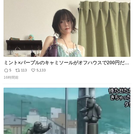
数
ミント×パープルのキャミソールがオフハウスで200円だっ
た♩
5
113
5,133
返
リ
い
16時間前
信
ポ
い
数
ス
ね
ト
数
数