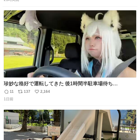
信
ポ
い
数
ス
ね
ト
数
数
珍妙な格好で運転してきた 後1時間半駐車場待ち…
11
137
2,164
返
リ
い
1日前
信
ポ
い
数
ス
ね
ト
数
数