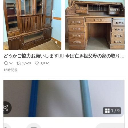
どうかご協力お願いします🙇‍♂️ 今は亡き祖父母の家の取り壊
しが決まり、どうしても処分して欲しくない食器棚と机の
57
1,529
3,032
返
リ
い
引き取り手を探しております この2つは私の祖母が当初一
16時間前
信
ポ
い
目惚れで購入したもので、祖母はc型肝炎で58歳という若
数
ス
ね
さで亡くなりましたが、この家具達をとても大切にしてお
ト
数
数
りました 続く↓