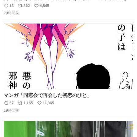
じめると、アイツが海から上がって来るぞ。」って。
13
362
4,545
返
リ
い
20時間前
信
ポ
い
数
ス
ね
ト
数
数
マンガ「同窓会で再会した初恋のひと」
67
1,165
11,365
返
リ
い
19時間前
信
ポ
い
数
ス
ね
ト
数
数