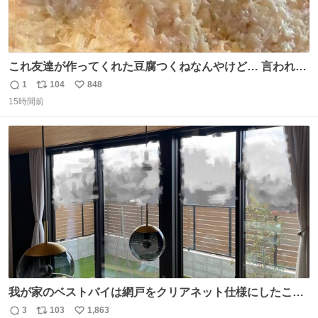
これ友達が作ってくれた豆腐つくねなんやけど… 言われる
まで豆腐って気づかなかった🤣✨ふわふわで食べ応えある
1
104
848
返
リ
い
し普通につくねより好きかもしれん🥹🤍 ダイエット中でも
15時間前
信
ポ
い
罪悪感なく食べられるの最高👇
数
ス
ね
ト
数
数
我が家のベストバイは網戸をクリアネット仕様にしたこ
と。網目が細かいから虫の侵入は一切許さないし、見た目
3
103
1,863
返
リ
い