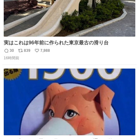
実はこれは96年前に作られた東京最古の滑り台
30
839
7,988
返
リ
い
16時間前
信
ポ
い
数
ス
ね
ト
数
数