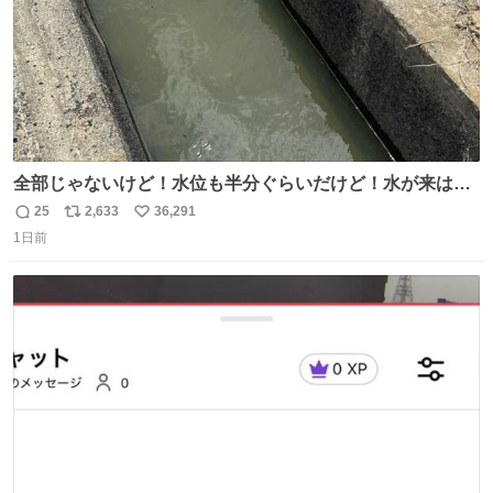
全部じゃないけど！水位も半分ぐらいだけど！水が来はじ
めたよ！！！ 作業してくれた方々ありがとーーー
25
2,633
36,291
返
リ
い
ー！！！！！！！！！！！！！！！！！！！！！！！！！
1日前
信
ポ
い
！
数
ス
ね
ト
数
数