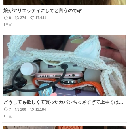
娘がアリエッティにしてと言うので🌿
8
274
17,641
返
リ
い
1日前
信
ポ
い
数
ス
ね
ト
数
数
どうしても欲しくて買ったカバンちっさすぎて上手くはめ
ないと荷物入らん。女のカバンってなんでこんなちっさい
7
160
11,184
返
リ
い
の
1日前
信
ポ
い
数
ス
ね