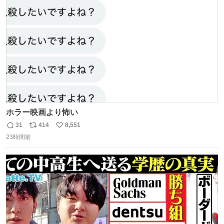
ト
数
数
ホラー映画より怖い
31
414
8,551
返
リ
い
23時間前
信
ポ
い
数
ス
ね
ト
数
数