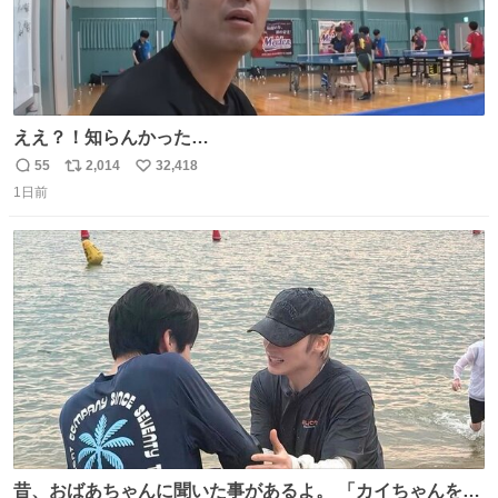
ええ？！知らんかった…
55
2,014
32,418
返
リ
い
1日前
信
ポ
い
数
ス
ね
ト
数
数
昔、おばあちゃんに聞いた事があるよ。 「カイちゃんをい