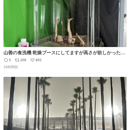
山善の食洗機 乾燥ブースにしてますが高さが欲しかったの
でコレクションケースを置くだけのツルセコ改造 扉が手前
5
206
801
返
リ
い
に開き天井の温度もしっかり上がるのでかなり使いやすく
16時間前
信
ポ
い
なりました😎
数
ス
ね
ト
数
数