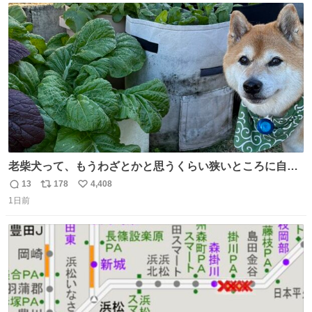
ト
数
数
老柴犬って、もうわざとかと思うくらい狭いところに自ら
はまりにいくじゃないですか？ 今朝ガーデニングしてる飼
13
178
4,408
返
リ
い
い主の間にはまってきて、最高に可愛かった♥️
1日前
信
ポ
い
数
ス
ね
ト
数
数