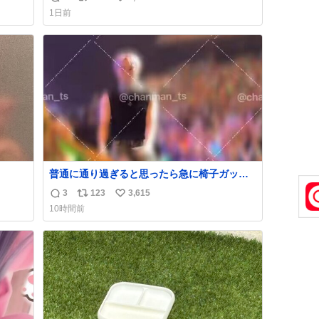
返
リ
い
1日前
信
ポ
い
数
ス
ね
ト
数
数
普通に通り過ぎると思ったら急に椅子ガッっ
て来てビビった。そんでまじいい匂い。← #
3
123
3,615
返
リ
い
超特急_ESCORT
10時間前
信
ポ
い
数
ス
ね
ト
数
数