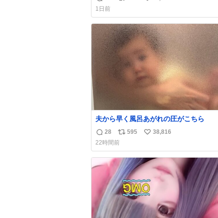
返
リ
い
1日前
信
ポ
い
数
ス
ね
ト
数
数
夫から早く風呂あがれの圧がこちら
28
595
38,816
返
リ
い
22時間前
信
ポ
い
数
ス
ね
ト
数
数