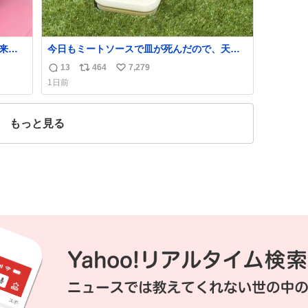
来た
今日もミートソースで皿が死んだので、天日
干しをしています🍝 ありがとう先人の知恵
13
464
7,279
返
リ
い
1日前
信
ポ
い
数
ス
ね
ト
数
もっと見る
数