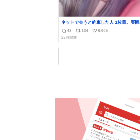
ネットで会うと約束した人 1枚目。実際
人2枚目
43
134
6,605
返
リ
い
22時間前
信
ポ
い
数
ス
ね
ト
数
数