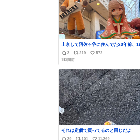
上京して阿佐ヶ谷に住んでた20年前、1
時から毎年参加してるお祭りなのでとっ
2
219
572
返
リ
い
感慨深いです。うれしーーー！作ってい
1時間前
いた方本当にありがとう。
信
ポ
い
数
ス
ね
ト
数
数
それは定価で買ってるのと同じだよ
29
101
11,269