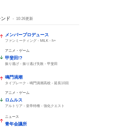
レンド
10:26
更新
メンバープロデュース
ファンミーティング
MILK
h+
アニメ・ゲーム
甲斐田!?
振り逃げ
振り逃げ失敗
甲斐田
鳴門渦潮
タイブレーク
鳴門渦潮高校
延長10回
渦潮高校
ナイスゲーム
9回2アウトから
西村くん
金子くん
2アウト
アニメ・ゲーム
素晴らしい投手
胸を張って帰って
ロムルス
9回2アウト
2アウトから
ビデオ判定
アルトリア
皇帝特権
強化クエスト
セイバー
ニュース
青年会議所