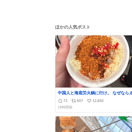
ほかの人気ポスト
中国人と海底労火鍋に行け。 なぜなら
調合して美味しすぎる ソースを作って
73
607
12,692
返
リ
い
から。
18時間前
信
ポ
い
数
ス
ね
ト
数
数