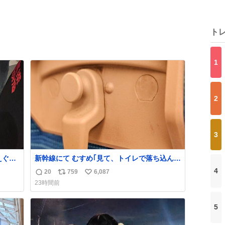
ト
1
2
3
えぐい
新幹線にて むすめ｢見て、トイレで落ち込んで
くれる
る人｣ それにしか見えなくなった どうしてく
4
20
759
6,087
返
リ
い
れるんだ
23時間前
信
ポ
い
数
ス
ね
5
ト
数
数