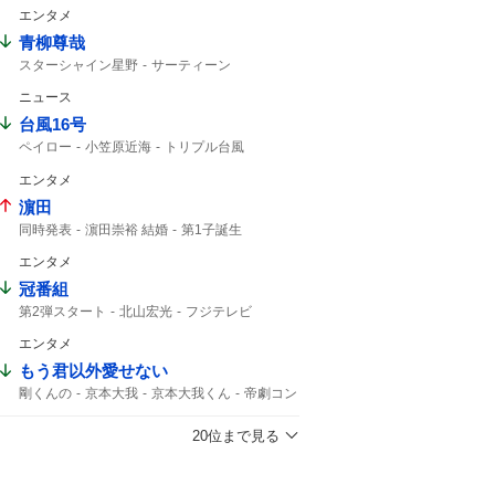
エンタメ
青柳尊哉
スターシャイン星野
サーティーン
ジャグジャグ
コードナンバーサーティーン
ニュース
仮面ライダーゼッツ
仮面ライダー
台風16号
ペイロー
小笠原近海
トリプル台風
影響はない
16号
熱帯低気圧
午後3時
エンタメ
台風14号
14号
台風15号
濵田
同時発表
濵田崇裕 結婚
第1子誕生
重岡大毅 結婚
重岡大毅
濵田崇裕
重岡
エンタメ
午後6時
west. 重岡
結婚した
第1子
結婚した?
冠番組
第2弾スタート
北山宏光
フジテレビ
エンタメ
もう君以外愛せない
剛くんの
京本大我
京本大我くん
帝劇コン
光一くん
京本さん
DOMOTO
言いなさい
帝コン
市村正親
芳雄
20位まで見る