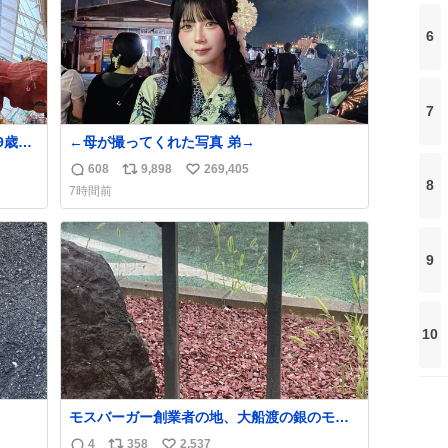
6
7
9歳の
←母が撮ってくれた写真 弟→
ても
608
9,898
269,405
返
リ
い
ただ
8
7時間前
信
ポ
い
数
ス
ね
ト
数
9
数
10
モスバーガー創業者の地、大船渡の銀のモス
バーガーに一礼。
4
358
2,537