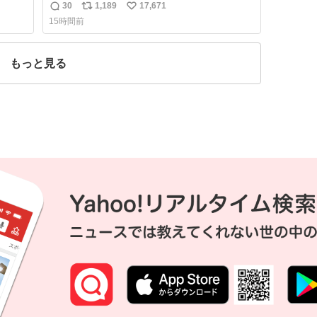
こと
30
1,189
17,671
返
リ
い
るこ
15時間前
や角度
信
ポ
い
って
数
ス
ね
量が
ト
数
もっと見る
数