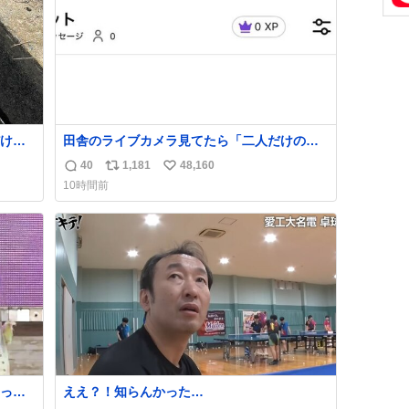
け
田舎のライブカメラ見てたら「二人だけの世
くれた
界」を発見した
40
1,181
48,160
返
リ
い
10時間前
！！
信
ポ
い
数
ス
ね
ト
数
数
いっぱ
ええ？！知らんかった…