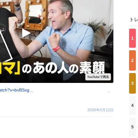
ト
1
2
3
watch?v=bvBSxg…
4
2026年5月12日
5