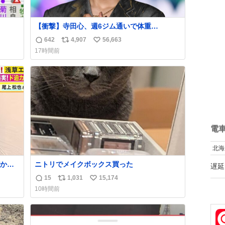
【衝撃】寺田心、週6ジム通いで体重
62kg→82kgに 110kgのベンチプレス持ち上
642
4,907
56,663
返
リ
い
げる姿披露
17時間前
news.livedoor.com/article/detail… 元々自重
信
ポ
い
のみだったが、更に筋肉を大きくするためジ
数
ス
ね
ム通いを開始。筋肉増量のためおにぎり10
ト
数
個、ゼリー飲料3～4本、パスタと毎日4千kcal
数
オーバーの食事を摂取し、増量したという。
電
北海
から
ニトリでメイクボックス買った
遅延
とき1
15
1,031
15,174
返
リ
い
て答え
10時間前
のか
信
ポ
い
いろ
数
ス
ね
くれ
ト
数
数