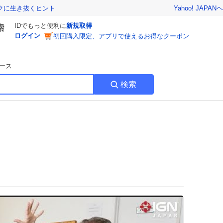
Yahoo! JAPAN
ヘ
トクに生き抜くヒント
IDでもっと便利に
新規取得
ログイン
初回購入限定、アプリで使えるお得なクーポン
ース
検索