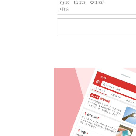
いでありながら決して感情に任せすぎる
10
159
1,724
返
リ
い
なく、しっかりと制御されたダンスであ
1日前
とに新鮮に驚く。3人のあげた足の向き
信
ポ
い
とか本当に細かな部分まできっちりと揃
数
ス
ね
いてそこから積み重ねてきた努力や練習
ト
数
見て取れる…
数