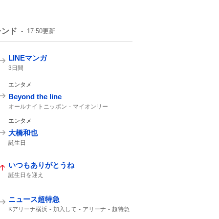
レンド
17:50
更新
LINEマンガ
3日間
エンタメ
Beyond the line
オールナイトニッポン
マイオンリー
カップリング曲
エンタメ
大橋和也
誕生日
いつもありがとうね
誕生日を迎え
ニュース超特急
Kアリーナ横浜
加入して
アリーナ
超特急
Kアリーナ