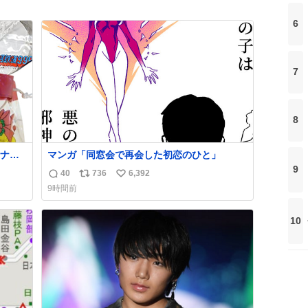
6
7
8
ナ
マンガ「同窓会で再会した初恋のひと」
80年
9
40
736
6,392
返
リ
い
9時間前
信
ポ
い
数
ス
ね
10
ト
数
数