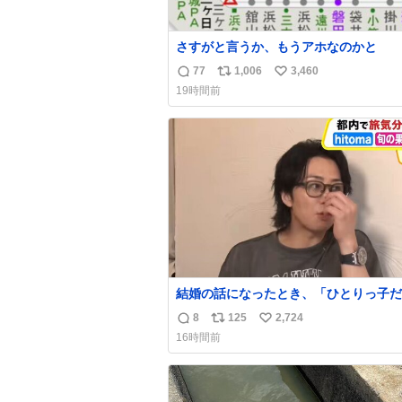
さすがと言うか、もうアホなのかと
77
1,006
3,460
返
リ
い
19時間前
信
ポ
い
数
ス
ね
ト
数
数
結婚の話になったとき、「ひとりっ子だ
僕が諦めた瞬間に一族が潰える」「死ぬ
8
125
2,724
返
リ
い
人とか嫌」だから結婚願望は"ある"っ
16時間前
たものの、結局「（結婚は）向いてねぇ
信
ポ
い
もしれない」で締める北山くん、きっと
数
ス
ね
いろ考えて言葉を選んで、まるく収めて
ト
数
たんだなと思った
数