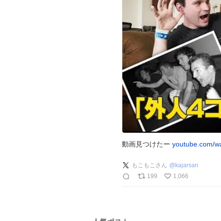
動画見つけたー
youtube.com/
もこもこさん
@
kajarsan
199
1,066