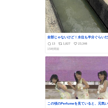
全部じゃないけど！水位も半分ぐらいだ
ど！水が来はじめたよ！！！ 作業して
13
1,827
23,346
返
リ
い
方々ありがとーーー
15時間前
ー！！！！！！！！！！！！！！！！！
信
ポ
い
！！！！！！！
数
ス
ね
ト
数
数
この頃のPerfumeを見ていると、元気