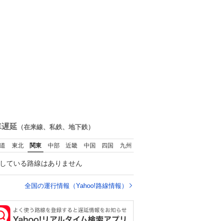
車遅延
（在来線、私鉄、地下鉄）
道
東北
関東
中部
近畿
中国
四国
九州
している路線はありません
全国の運行情報（Yahoo!路線情報）