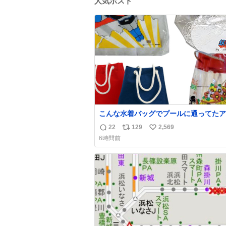
人気ポスト
こんな水着バッグでプールに通ってたア
タ、完全なる同世代（笑） #70年代 #
22
129
2,569
返
リ
い
代 #昭和レトロ
6時間前
信
ポ
い
数
ス
ね
ト
数
数