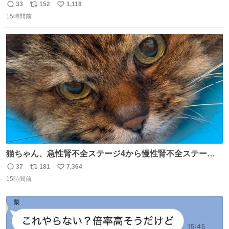
33
152
1,118
返
リ
い
15時間前
信
ポ
い
数
ス
ね
ト
数
数
猫ちゃん、急性腎不全ステージ4から慢性腎不全ステージ2
になりました😭点滴も週一で大丈夫になった… このままだ
37
181
7,364
返
リ
い
と2、3日持たないって言われたのが嘘みたい…本当に嬉し
15時間前
信
ポ
い
い😭😭😭頑張ってくれてありがとう😭😭😭 嬉しくて帰り
数
ス
ね
道泣きながら歩いてたら向こうから来た人にすごい顔され
ト
数
数
た🫠