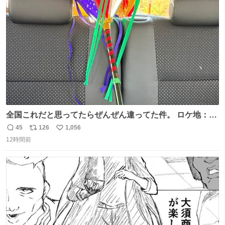
術館
ト
数
数
全国これだと思ってたらぜんぜん違ってた件。 ロケ地：広
島
45
126
1,056
返
リ
い
12時間前
信
ポ
い
数
ス
ね
ト
数
数