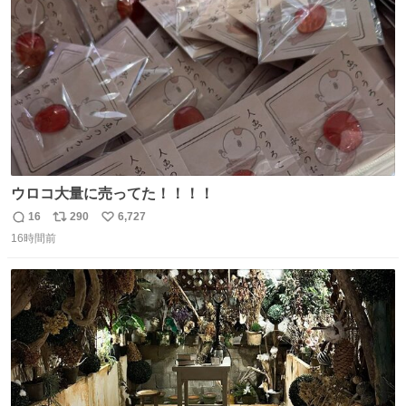
数
ウロコ大量に売ってた！！！！
16
290
6,727
返
リ
い
16時間前
信
ポ
い
数
ス
ね
ト
数
数