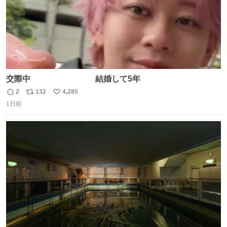
交際中 結婚して5年
2
132
4,285
返
リ
い
1日前
信
ポ
い
数
ス
ね
ト
数
数