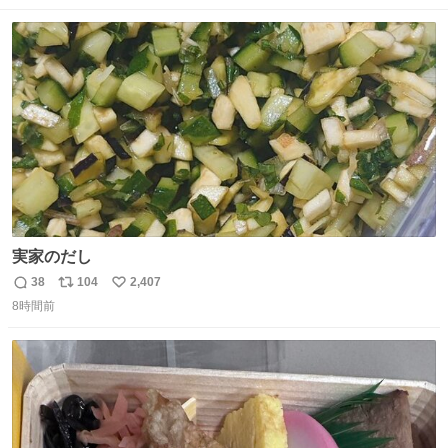
数
ス
ね
ト
数
数
実家のだし
38
104
2,407
返
リ
い
8時間前
信
ポ
い
数
ス
ね
ト
数
数