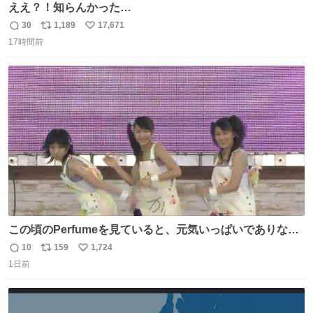
ええ？！知らんかった…
30
1,189
17,671
返
リ
い
17時間前
信
ポ
い
数
ス
ね
ト
数
数
この頃のPerfumeを見ていると、元気いっぱいでありなが
ら決して感情に任せすぎることなく、しっかりと制御され
10
159
1,724
返
リ
い
たダンスであることに新鮮に驚く。3人のあげた足の向き
1日前
信
ポ
い
や角度とか本当に細かな部分まできっちりと揃っていてそ
数
ス
ね
こから積み重ねてきた努力や練習量が見て取れる…
ト
数
数