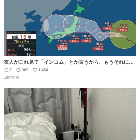
友人がこれ見て「インコム」とか言うから、もうそれにし
か見えなくなっちゃった。
7
369
1,454
返
リ
い
19時間前
信
ポ
い
数
ス
ね
ト
数
数