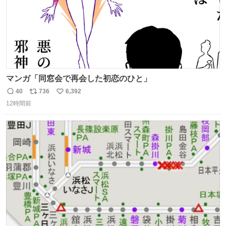
マンガ「同窓会で再会した初恋のひと」
40
736
6,392
返
リ
い
12時間前
信
ポ
い
数
ス
ね
ト
数
数