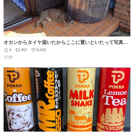
オカンからタイヤ届いたからここに置いといたって写真送
られてきたけど明らかに猫が邪魔くさそうな顔してて草
4
457
8,435
返
リ
い
1日前
信
ポ
い
数
ス
ね
ト
数
数