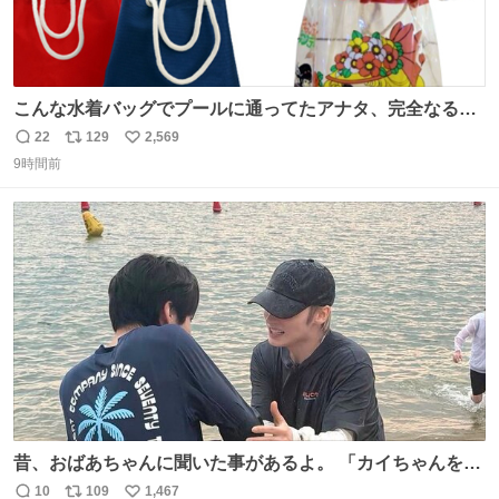
こんな水着バッグでプールに通ってたアナタ、完全なる同
世代（笑） #70年代 #80年代 #昭和レトロ
22
129
2,569
返
リ
い
9時間前
信
ポ
い
数
ス
ね
ト
数
数
昔、おばあちゃんに聞いた事があるよ。 「カイちゃんをい
じめると、アイツが海から上がって来るぞ。」って。
10
109
1,467