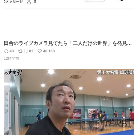
田舎のライブカメラ見てたら「二人だけの世界」を発見し
た
40
1,181
48,160
返
リ
い
12時間前
信
ポ
い
数
ス
ね
ト
数
数