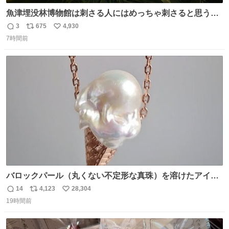
魚津埋没林博物館は刺さる人にはめっちゃ刺さると思う施
設 無人になった時の雰囲気が凄まじかった
3
675
4,930
返
リ
い
7時間前
信
ポ
い
数
ス
ね
ト
数
数
バロックパール（丸くない不定形な真珠）を溶けたアイス
や飴玉、雲、アヒルに見立ててジュエリーデザイナー、
14
4,123
28,304
返
リ
い
Ben Choi 蔡俊文さんの作品。
19時間前
信
ポ
い
instagram.com/bcjoaillerie/
数
ス
ね
ト
数