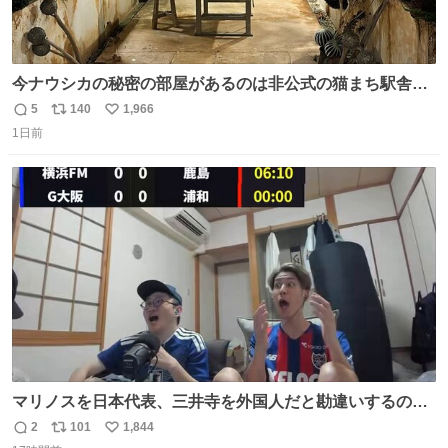
今ナウシカの秘密の部屋があるのは非公式の猫まち駅舎だ
けだもんね。本物が欲しいね
5
140
1,966
返
リ
い
1日前
信
ポ
い
数
ス
ね
ト
数
数
マリノスを日本代表、三井寺を外国人だと勘違いするのお
もろくて爽
2
101
1,844
返
リ
い