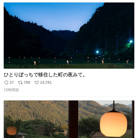
数
ス
ね
わ！！！！！！！！！！！！！！！！！！！！
ト
数
数
ひとりぼっちで移住した町の夜みて。
37
790
14,781
返
リ
い
15時間前
信
ポ
い
数
ス
ね
ト
数
数