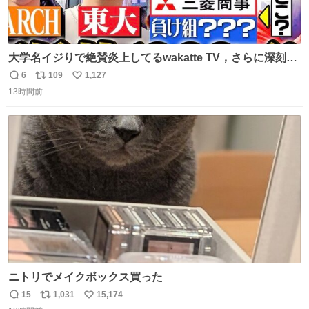
大学名イジりで絶賛炎上してるwakatte TV，さらに深刻な
問題はこっちでは？ ・都内の特定企業に入るのを極度に推
6
109
1,127
返
リ
い
奨し，それ以外の地域で堅実に生きるのを周縁化する ・恋
13時間前
信
ポ
い
愛にかまけ，「陽キャラ」として振る舞うのを極端に中心
数
ス
ね
化する ・院生が研究環境を求め他大学に移るのを批判する
ト
数
数
過去例↓
ニトリでメイクボックス買った
15
1,031
15,174
返
リ
い