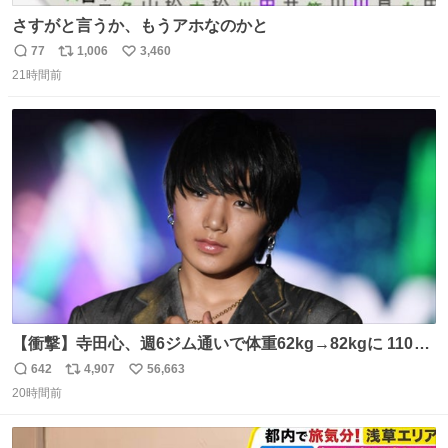
さすがと言うか、もうアホなのかと
77
1,006
3,460
返
リ
い
21時間前
信
ポ
い
数
ス
ね
ト
数
数
【衝撃】寺田心、週6ジム通いで体重62kg→82kgに 110kg
のベンチプレス持ち上げる姿披露
642
4,907
56,663
返
リ
い
news.livedoor.com/article/detail… 元々自重のみだった
20時間前
信
ポ
い
が、更に筋肉を大きくするためジム通いを開始。筋肉増量
数
ス
ね
のためおにぎり10個、ゼリー飲料3～4本、パスタと毎日4
ト
数