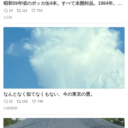
昭和59年頃のポッカ缶4本。すべて未開封品。1984年。P
マーク。昭和レトロ！
14
111
753
返
リ
い
1日前
信
ポ
い
数
ス
ね
ト
数
数
なんとなく似てなくもない、今の東京の雲。
22
102
749
返
リ
い
14時間前
信
ポ
い
数
ス
ね
ト
数