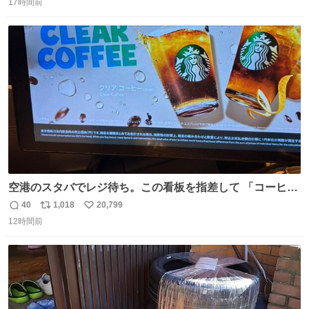
17時間前
信
ポ
い
数
ス
ね
ト
数
数
空港のスタバでレジ待ち。この看板を指差して 「コーヒー
苦手な人コーヒー飲まないよ！」て叫び続けてる子供いて
40
1,018
20,799
返
リ
い
吹き出しそうwお母さんお疲れ様です。
12時間前
信
ポ
い
数
ス
ね
ト
数
数