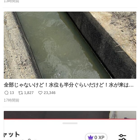
13時間前
信
ポ
い
数
ス
ね
ト
数
数
全部じゃないけど！水位も半分ぐらいだけど！水が来はじ
めたよ！！！ 作業してくれた方々ありがとーーー
13
1,827
23,346
返
リ
い
ー！！！！！！！！！！！！！！！！！！！！！！！！！
17時間前
信
ポ
い
！
数
ス
ね
ト
数
数