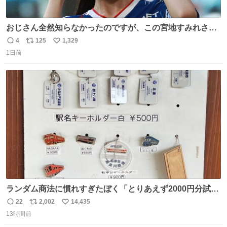
おじさん全然知らなかったのですが、この宮地すみれさん
（日向坂46）はマリサポだったのですね。 カメラ目線でに
4
125
1,329
返
リ
い
っこりしていただいたので撮影したものの、全然誰だか知
1日前
信
ポ
い
りませんでした。 マリサポらしいのでこれからは名前覚え
数
ス
ね
ます！！
ト
数
数
ランダム商法に慣れすぎたぼく「とりあえず2000円分試し
てみるか…」 駅員さん「どれが欲しいの？」 ぼく「えっ
22
2,002
14,435
返
リ
い
良いんですか？」 駅員さん「何が…？？」 やっぱランダム
13時間前
信
ポ
い
って悪い文化だ