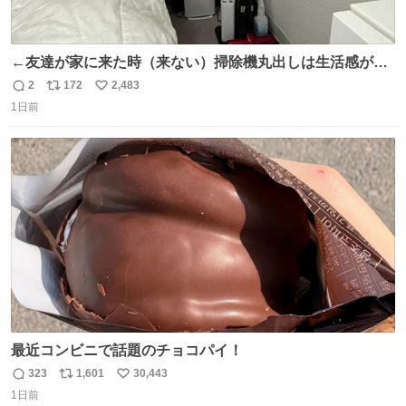
←友達が家に来た時（来ない）掃除機丸出しは生活感が出
てかっこ悪いなぁ →せや
2
172
2,483
返
リ
い
1日前
信
ポ
い
数
ス
ね
ト
数
数
最近コンビニで話題のチョコパイ！
323
1,601
30,443
返
リ
い
1日前
信
ポ
い