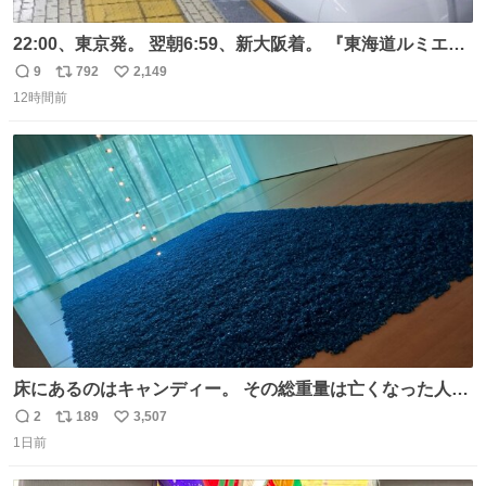
22:00、東京発。 翌朝6:59、新大阪着。 『東海道ルミエー
ルエクスプレス』が今夜、初運行！ 岐阜羽島駅で夜を越す
9
792
2,149
返
リ
い
東海道新幹線。寝台列車じゃないのに、朝まで新幹線とい
12時間前
信
ポ
い
う、なんだか特別体験😉 #TRAINTRIP #東海道ルミエール
数
ス
ね
エクスプレス
ト
数
数
床にあるのはキャンディー。 その総重量は亡くなった人と
同等の重さだそうです。 鑑賞者は一つ持ち帰れますが、亡
2
189
3,507
返
リ
い
くなった人の一部を持ち帰っているような感覚になりまし
1日前
信
ポ
い
た。 勇気を出して口に入れたら、ハッカ味😳✨ #ポーラ美
数
ス
ね