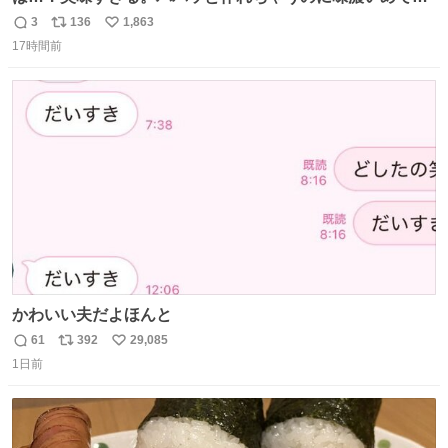
足感エグいの天才だろ🥹
3
136
1,863
返
リ
い
17時間前
信
ポ
い
数
ス
ね
ト
数
数
かわいい夫だよほんと
61
392
29,085
返
リ
い
1日前
信
ポ
い
数
ス
ね
ト
数
数