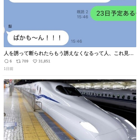
人を誘って断られたらもう誘えなくなるって人、これ見て
元気出してほしい
6
709
31,851
返
リ
い
1日前
信
ポ
い
数
ス
ね
ト
数
数