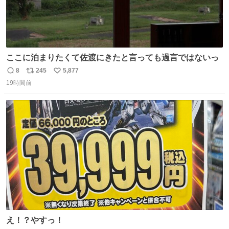
ここに泊まりたくて佐渡にきたと言っても過言ではないっ
8
245
5,877
返
リ
い
19時間前
信
ポ
い
数
ス
ね
ト
数
数
え！？やすっ！