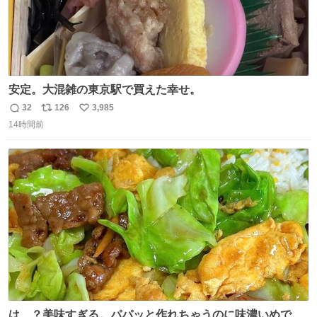
安定。大混雑の東京駅で買えた幸せ。
32
126
3,985
返
リ
い
14時間前
信
ポ
い
数
ス
ね
ト
数
数
は…？美味すぎる。パパッと作れちゃうのに味濃いめで満