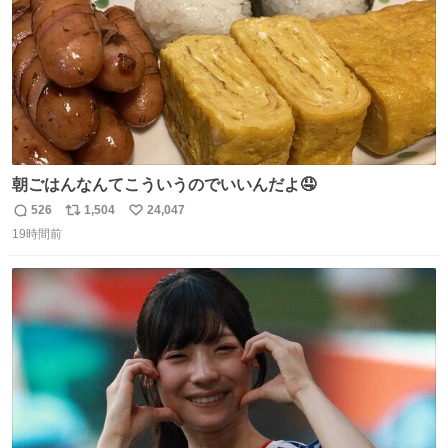
朝ごはんなんてこういうのでいいんだよ🤤
526
1,504
24,047
返
リ
い
19時間前
信
ポ
い
数
ス
ね
ト
数
数