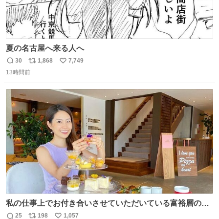
夏の名古屋へ来る人へ
30
1,868
7,749
返
リ
い
13時間前
信
ポ
い
数
ス
ね
ト
数
数
私の仕事上でお付き合いさせていただいている富裕層の社
長さん達は、こんな事しない。 こんな自慢は一切しない
25
198
1,057