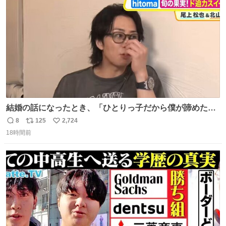
数
千kcalオーバーの食事を摂取し、増量したという。
結婚の話になったとき、「ひとりっ子だから僕が諦めた瞬
間に一族が潰える」「死ぬとき1人とか嫌」だから結婚願
8
125
2,724
返
リ
い
望は"ある"って答えたものの、結局「（結婚は）向いてね
18時間前
信
ポ
い
ぇのかもしれない」で締める北山くん、きっといろいろ考
数
ス
ね
えて言葉を選んで、まるく収めてくれたんだなと思った
ト
数
数