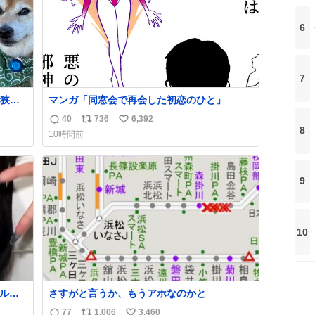
6
7
狭い
マンガ「同窓会で再会した初恋のひと」
か？
40
736
6,392
返
リ
い
まっ
8
10時間前
信
ポ
い
数
ス
ね
ト
数
9
数
10
ブルピ
さすがと言うか、もうアホなのかと
そりゃ
77
1,006
3,460