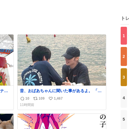
ト
1
2
3
ナ
昔、おばあちゃんに聞いた事があるよ。 「カ
80年
イちゃんをいじめると、アイツが海から上が
4
10
109
1,467
返
リ
い
って来るぞ。」って。
11時間前
信
ポ
い
数
ス
ね
5
ト
数
数