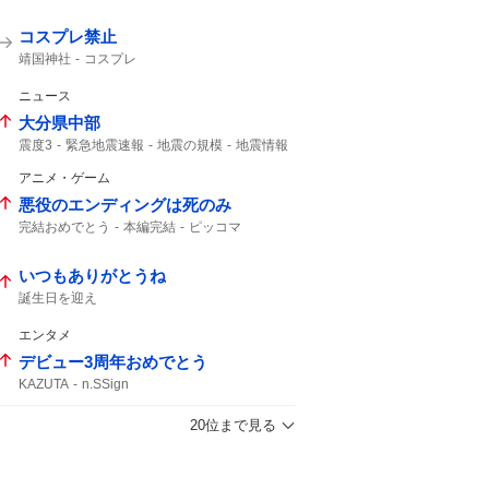
コスプレ禁止
靖国神社
コスプレ
ニュース
大分県中部
震度3
緊急地震速報
地震の規模
地震情報
震度2
津波の心配はありません
アニメ・ゲーム
悪役のエンディングは死のみ
完結おめでとう
本編完結
ピッコマ
アニメ化
いつもありがとうね
誕生日を迎え
エンタメ
デビュー3周年おめでとう
KAZUTA
n.SSign
20位まで見る