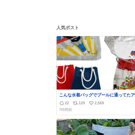
人気ポスト
こんな水着バッグでプールに通ってたア
タ、完全なる同世代（笑） #70年代 #
22
129
2,569
返
リ
い
代 #昭和レトロ
7時間前
信
ポ
い
数
ス
ね
ト
数
数