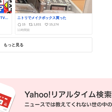
TV，
ニトリでメイクボックス買った
15
1,031
15,174
返
リ
い
外の
11時間前
恋愛に
信
ポ
い
を極
数
ス
ね
め他大
ト
数
もっと見る
数