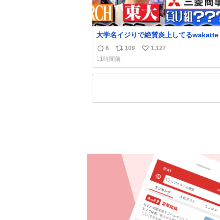
大学名イジりで絶賛炎上してるwakatte 
さらに深刻な問題はこっちでは？ ・都内の特
6
109
1,127
返
リ
い
定企業に入るのを極度に推奨し，それ以
11時間前
地域で堅実に生きるのを周縁化する ・
信
ポ
い
かまけ，「陽キャラ」として振る舞うの
数
ス
ね
端に中心化する ・院生が研究環境を求
ト
数
学に移るのを批判する 過去例↓
数