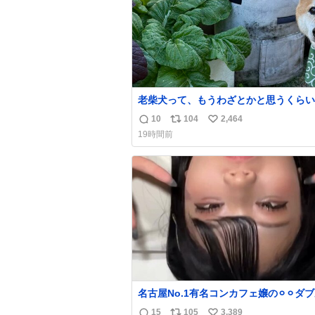
老柴犬って、もうわざとかと思うくらい
ところに自らはまりにいくじゃないです
10
104
2,464
返
リ
い
今朝ガーデニングしてる飼い主の間には
19時間前
てきて、最高に可愛かった♥️
信
ポ
い
数
ス
ね
ト
数
数
名古屋No.1有名コンカフェ嬢の⚪︎⚪︎ダ
ース アフターで毎回これしてくれたら
15
105
3,389