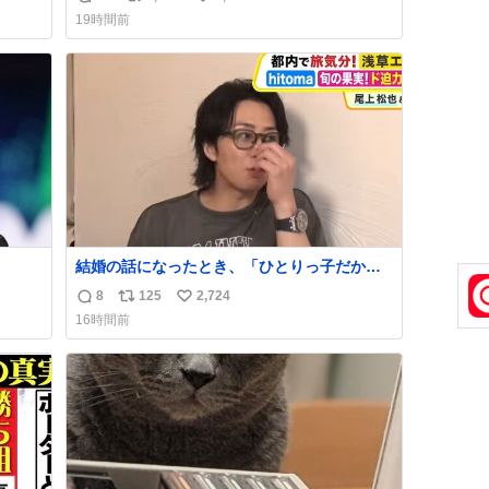
返
リ
い
19時間前
信
ポ
い
数
ス
ね
ト
数
数
結婚の話になったとき、「ひとりっ子だから
持ち上
僕が諦めた瞬間に一族が潰える」「死ぬとき1
8
125
2,724
返
リ
い
人とか嫌」だから結婚願望は"ある"って答え
16時間前
たものの、結局「（結婚は）向いてねぇのか
信
ポ
い
めジ
もしれない」で締める北山くん、きっといろ
数
ス
ね
10
いろ考えて言葉を選んで、まるく収めてくれ
ト
数
kcal
たんだなと思った
数
う。