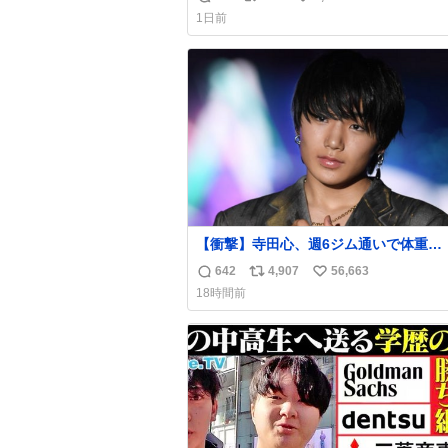
返
リ
い
通うわw
1日前
信
ポ
い
数
ス
ね
ト
数
数
【衝撃】寺田心、週6ジム通いで体重
62kg→82kgに 110kgのベンチプレス
642
4,907
56,663
返
リ
い
げる姿披露
18時間前
news.livedoor.com/article/detail… 元々自重
信
ポ
い
のみだったが、更に筋肉を大きくするた
数
ス
ね
ム通いを開始。筋肉増量のためおにぎり
ト
数
個、ゼリー飲料3～4本、パスタと毎日4千
数
オーバーの食事を摂取し、増量したとい