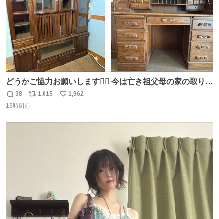
どうかご協力お願いします🙇‍♂️ 今は亡き祖父母の家の取り壊
しが決まり、どうしても処分して欲しくない食器棚と机の
38
1,015
1,962
返
リ
い
引き取り手を探しております この2つは私の祖母が当初一
13時間前
信
ポ
い
目惚れで購入したもので、祖母はc型肝炎で58歳という若
数
ス
ね
さで亡くなりましたが、この家具達をとても大切にしてお
ト
数
数
りました 続く↓