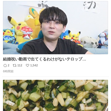
ト
数
数
結婚祝い動画で出てくるわけがないテロップ
youtu.be/4pJ7U22AYtw
2
112
1,542
返
リ
い
6時間前
信
ポ
い
数
ス
ね
ト
数
数