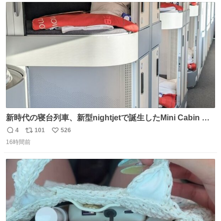
ト
数
数
新時代の寝台列車、新型nightjetで誕生したMini Cabin ま
さに走るカプセルホテルといった感じで、一人旅で利用す
4
101
526
返
リ
い
るのにはちょうどいい設備。 他の人も言ってましたが、サ
16時間前
信
ポ
い
ンライズの後継に欲しい…
数
ス
ね
ト
数
数