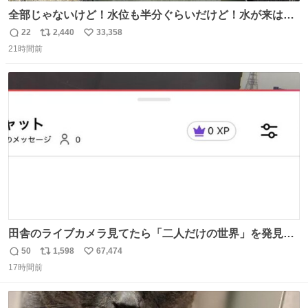
全部じゃないけど！水位も半分ぐらいだけど！水が来はじ
めたよ！！！ 作業してくれた方々ありがとーーー
22
2,440
33,358
返
リ
い
ー！！！！！！！！！！！！！！！！！！！！！！！！！
21時間前
信
ポ
い
！
数
ス
ね
ト
数
数
田舎のライブカメラ見てたら「二人だけの世界」を発見し
た
50
1,598
67,474
返
リ
い
17時間前
信
ポ
い
数
ス
ね
ト
数