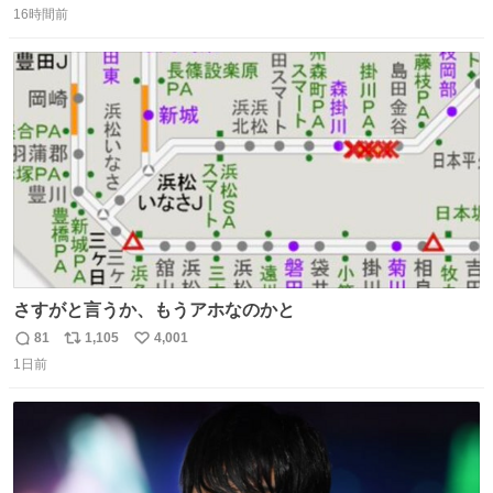
16時間前
信
ポ
い
数
ス
ね
ト
数
数
さすがと言うか、もうアホなのかと
81
1,105
4,001
返
リ
い
1日前
信
ポ
い
数
ス
ね
ト
数
数