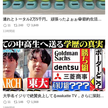
連れとトータル2万5千円。 頑張ったよぉぉ😭節約生活の
始まり。笑
11
240
3,849
返
リ
い
11時間前
信
ポ
い
数
ス
ね
ト
数
数
大学名イジりで絶賛炎上してるwakatte TV，さらに深刻な
問題はこっちでは？ ・都内の特定企業に入るのを極度に推
11
146
1,568
返
リ
い
奨し，それ以外の地域で堅実に生きるのを周縁化する ・恋
18時間前