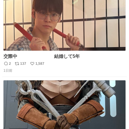
交際中 結婚して5年
2
137
1,587
返
リ
い
1日前
信
ポ
い
数
ス
ね
ト
数
数