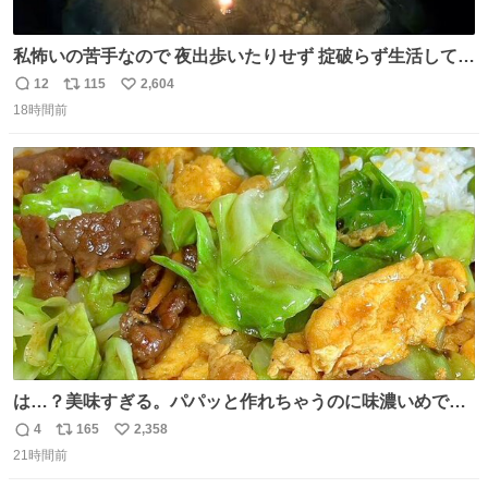
私怖いの苦手なので 夜出歩いたりせず 掟破らず生活してる
ってのに なんなんだよっ！ テメェはよぉっ！！ #ほの暮し
12
115
2,604
返
リ
い
の庭
18時間前
信
ポ
い
数
ス
ね
ト
数
数
は…？美味すぎる。パパッと作れちゃうのに味濃いめで満
足感エグいの天才だろ🥹
4
165
2,358
返
リ
い
21時間前
信
ポ
い
数
ス
ね