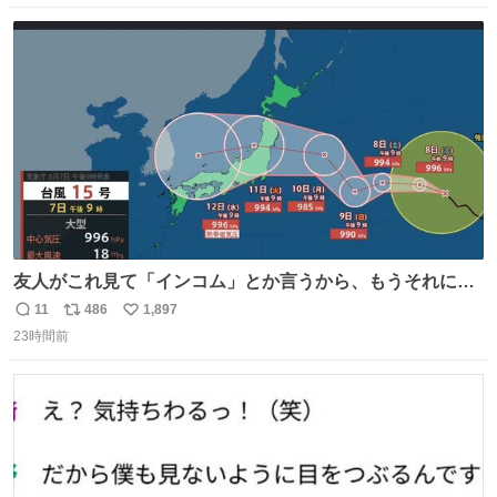
数
ス
ね
ト
数
数
友人がこれ見て「インコム」とか言うから、もうそれにし
か見えなくなっちゃった。
11
486
1,897
返
リ
い
23時間前
信
ポ
い
数
ス
ね
ト
数
数