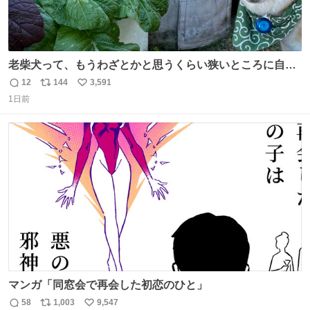
老柴犬って、もうわざとかと思うくらい狭いところに自ら
はまりにいくじゃないですか？ 今朝ガーデニングしてる飼
12
144
3,591
返
リ
い
い主の間にはまってきて、最高に可愛かった♥️
1日前
信
ポ
い
数
ス
ね
ト
数
数
マンガ「同窓会で再会した初恋のひと」
58
1,003
9,547
返
リ
い