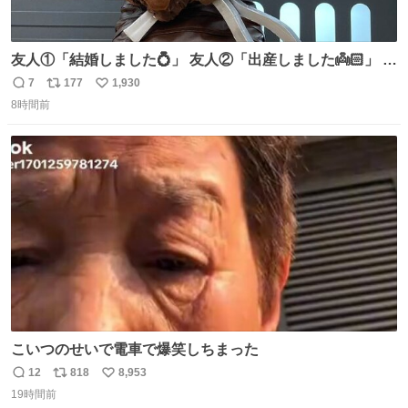
友人①「結婚しました💍」 友人②「出産しました👼🏻」 友
人③「マイホーム建てました🏡」 私「我らの道」
7
177
1,930
返
リ
い
8時間前
信
ポ
い
数
ス
ね
ト
数
数
こいつのせいで電車で爆笑しちまった
12
818
8,953
返
リ
い
19時間前
信
ポ
い