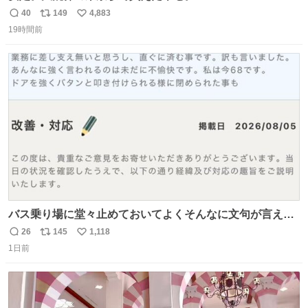
40
149
4,883
返
リ
い
19時間前
信
ポ
い
数
ス
ね
ト
数
数
バス乗り場に堂々止めておいてよくそんなに文句が言える
ね 運転士は日本人やったのなら韓国人は関係ないし、なん
26
145
1,118
返
リ
い
なら68歳も関係ない…
1日前
信
ポ
い
数
ス
ね
ト
数
数