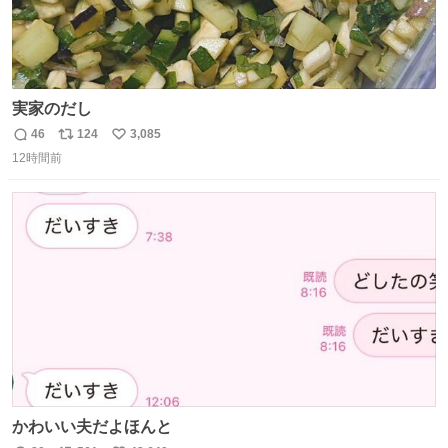
実家のだし
46
124
3,085
返
リ
い
12時間前
信
ポ
い
数
ス
ね
ト
数
数
かわいい夫だよほんと