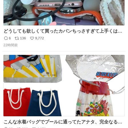
どうしても欲しくて買ったカバンちっさすぎて上手くはめ
ないと荷物入らん。女のカバンってなんでこんなちっさい
6
136
9,772
返
リ
い
の
22時間前
信
ポ
い
数
ス
ね
ト
数
数
こんな水着バッグでプールに通ってたアナタ、完全なる同