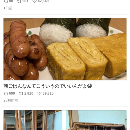
80
561
42,640
返
リ
い
1日前
信
ポ
い
数
ス
ね
ト
数
数
朝ごはんなんてこういうのでいいんだよ🤤
699
2,820
39,815
返
リ
い
23時間前
信
ポ
い
数
ス
ね
ト
数
数