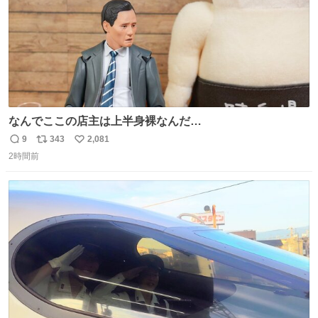
なんでここの店主は上半身裸なんだ…
9
343
2,081
返
リ
い
2時間前
信
ポ
い
数
ス
ね
ト
数
数