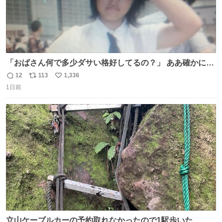
「おばさん何で多少ダサい格好してるの？」 ああ確かに多
少ダサいな。君達が大人になる時にはこんな格好しなくて
12
113
1,336
返
リ
い
済むと良いな
1日前
信
ポ
い
数
ス
ね
ト
数
数
立山ケーブルカーの予約取れなかったので1駅歩いた