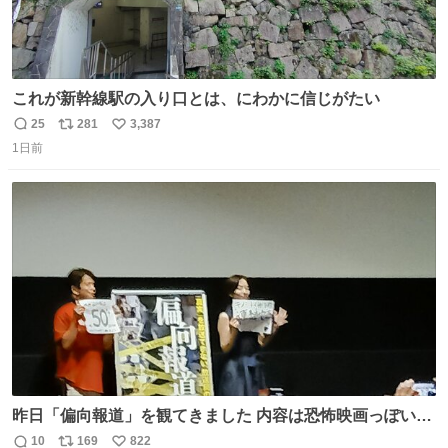
これが新幹線駅の入り口とは、にわかに信じがたい
25
281
3,387
返
リ
い
1日前
信
ポ
い
数
ス
ね
ト
数
数
昨日「偏向報道」を観てきました 内容は恐怖映画っぽいの
かと思ってましたが きちんとエンタメ映画でした。 伏線回
10
169
822