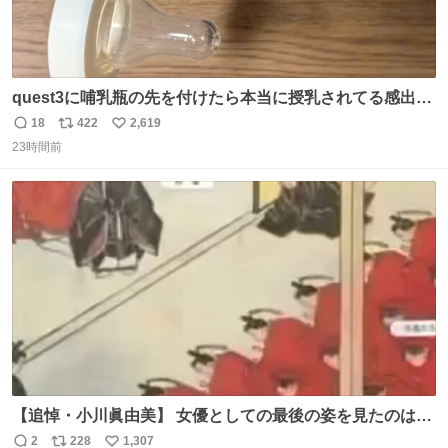
quest3に哺乳瓶の先を付けたら本当に授乳されてる感出る
はず！
18
422
2,619
返
リ
い
23時間前
信
ポ
い
数
ス
ね
ト
数
数
【追悼・小川眞由美】 女優としての最後の姿を見たのは何
年も前に放送された『トリビアの泉』。そのときも「何で
2
228
1,307