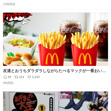
返
リ
い
収もあり、小さい笑いもあり、爽快感もある満足 びっくり
15時間前
信
ポ
い
したのが客層高年齢層だった、この映画ってテレビとか新
数
ス
ね
聞で取り上げてないのにこれだけネットを駆使してる方多
ト
数
数
い 変わるぞ日本
友達とおうちダラダラしながらたべるマックが一番おいし
い！
20
113
1,143
返
リ
い
6時間前
信
ポ
い
数
ス
ね
ト
数
数