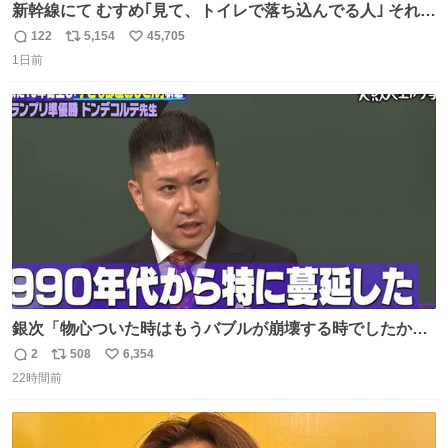
新幹線にて むすめ｢見て、トイレで落ち込んでる人｣ それに
しか見えなくなった どうしてくれるんだ
122
5,154
45,705
返
リ
い
1日前
信
ポ
い
数
ス
ね
ト
数
数
銀次「物心ついた時はもうバブルが崩壊する時でしたか
ら。不況の中に育ち、自分の好きなことをして、夢を叶え
2
508
6,354
返
リ
い
なさいと、いうふうに言われました。その1990年代から特
22時間前
信
ポ
い
に蔓延しましたこの個人主義教育が生み出した化け物、そ
数
ス
ね
れが私 渡辺銀次でございます」
ト
数
数