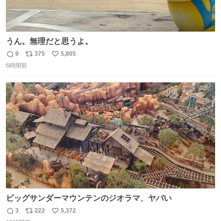
うん。無理だと思うよ。
9
375
5,805
返
リ
い
6時間前
信
ポ
い
数
ス
ね
ト
数
数
ビッグサンダーマウンテンのジオラマ、ヤバい
3
222
5,372
返
リ
い