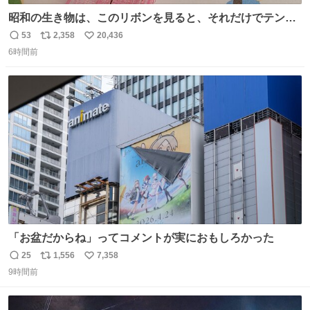
昭和の生き物は、このリボンを見ると、それだけでテンシ
ョンが上がるのである。
53
2,358
20,436
返
リ
い
6時間前
信
ポ
い
数
ス
ね
ト
数
数
「お盆だからね」ってコメントが実におもしろかった
25
1,556
7,358
返
リ
い
9時間前
信
ポ
い
数
ス
ね
ト
数