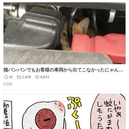
数
ス
ね
ト
数
数
猫バンバンでもお客様の車両から出てこなかったにゃんこ
🐈 救出しようとした工場長が腕を引っ掻かれ、ぱんぱんに
41
1,039
9,672
返
リ
い
膨れ上がり、傷だらけ血だらけになりながらも何とか救出
1日前
信
ポ
い
したこの子はその後、工場長の家の子になりました😌💕
数
ス
ね
ト
数
数