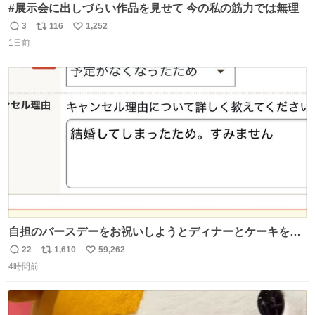
#展示会に出しづらい作品を見せて 今の私の筋力では無理
3
116
1,252
返
リ
い
1日前
信
ポ
い
数
ス
ね
ト
数
数
自担のバースデーをお祝いしようとディナーとケーキを予
約していたにも関わらず、当の本人がご結婚なさったので
22
1,610
59,262
返
リ
い
泣く泣くキャンセルした可哀想な重岡担を見かけたら私で
4時間前
信
ポ
い
す
数
ス
ね
ト
数