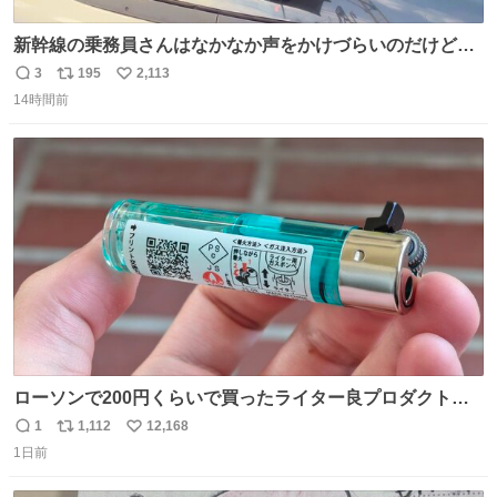
新幹線の乗務員さんはなかなか声をかけづらいのだけど😅
ルミエールの運転士さん、運転台にカメラマン向けたらお
3
195
2,113
返
リ
い
二人で敬礼🫡✨ 暗くて上手く撮れないなぁ…な顔してた
14時間前
信
ポ
い
ら、わざわざ車外に出て来てくださり✨ 「フリー素材なの
数
ス
ね
で載せて大丈夫です！」と自ら言ってくださる親切気さく
ト
数
数
なS運転士さん感謝
ローソンで200円くらいで買ったライター良プロダクトだ
これ 質感めっちゃ良い ガス充填とフリント交換もできてマ
1
1,112
12,168
返
リ
い
ジでこういうのでいいんだよ案件
1日前
信
ポ
い
数
ス
ね