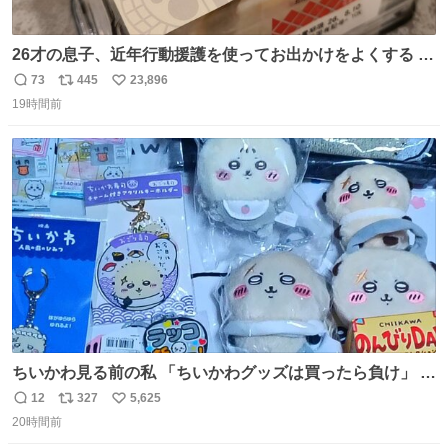
26才の息子、近年行動援護を使ってお出かけをよくする 親
との外出はもう嫌らしい。 中身は小学生位なのに小癪な😅
73
445
23,896
返
リ
い
昨日は夜のショッピングモールに行った 先に寝といてよ❗
19時間前
信
ポ
い
と何度も何度も言い残して。 起きたら冷蔵庫に… ああ、こ
数
ス
ね
れ買いに行ってくれたんだ…😭
ト
数
数
ちいかわ見る前の私 「ちいかわグッズは買ったら負け」 今
「  ︎︎ ︎︎ 」
12
327
5,625
返
リ
い
20時間前
信
ポ
い