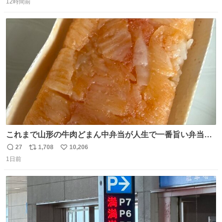
12時間前
信
ポ
い
数
ス
ね
ト
数
数
これまで山形の牛肉どまん中弁当が人生で一番旨い弁当だ
ったのだが、それを遥かに超える弁当発見。 個人的に駅弁
27
1,708
10,206
返
リ
い
＆空弁ランキングぶっち切りで首位を独走しているお弁当
1日前
信
ポ
い
です🥹 福岡空港＆博多駅で購入可🍱 博多駅界隈にステイさ
数
ス
ね
れてるクルーの方は駅での購入が断然オススメです👍 #え
ト
数
数
んがわ明太寿司