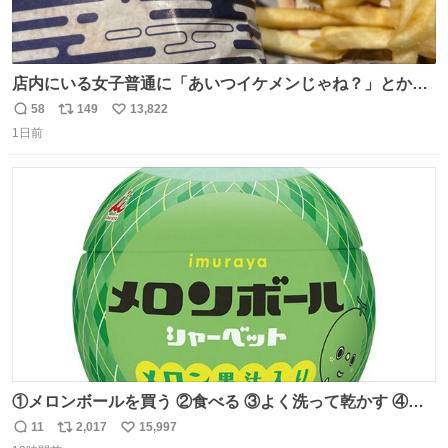
店内にいる女子普通に「あいつイケメンじゃね？」とか
「スマホの持ち方きもw」とか大声で騒いでて怖い
58
149
13,822
返
リ
い
1日前
信
ポ
い
数
ス
ね
ト
数
数
①メロンボールを買う ②食べる ③よく洗って乾かす ④か
わいい
11
2,017
15,997
返
リ
い