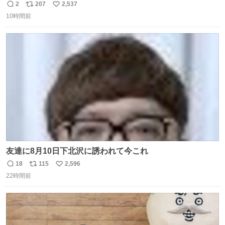
2
207
2,537
返
リ
い
10時間前
信
ポ
い
数
ス
ね
ト
数
数
友達に8月10日下北沢に誘われて今これ
18
115
2,596
返
リ
い
22時間前
信
ポ
い
数
ス
ね
ト
数
数