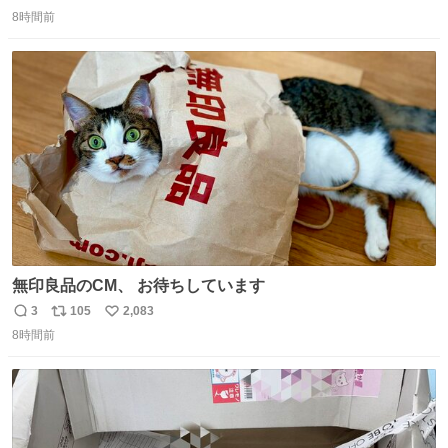
返
リ
い
こんな役やってんだ…」と思ったけど、収録終わりに言っ
8時間前
信
ポ
い
た「何かを掴んだ」というコメントがいかにも小川眞由美
数
ス
ね
らしい。その何年か後に出たTBSのバラエティでの姿が本
ト
数
数
当の最後になるかな
無印良品のCM、 お待ちしています
3
105
2,083
返
リ
い
8時間前
信
ポ
い
数
ス
ね
ト
数
数