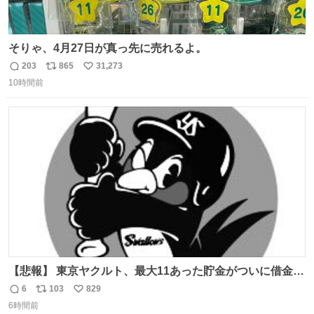
そりゃ、4月27日が真っ先に売れるよ。
203
865
31,273
返
リ
い
10時間前
信
ポ
い
数
ス
ね
ト
数
数
【悲報】 東京ヤクルト、最大11あった貯金がついに借金2
桁の10に到達… 6月以降は借金20オーバーととんでもない
6
103
829
返
リ
い
失速ぶりを見せています。
6時間前
信
ポ
い