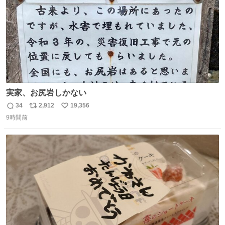
実家、お尻岩しかない
34
2,912
19,356
返
リ
い
9時間前
信
ポ
い
数
ス
ね
ト
数
数