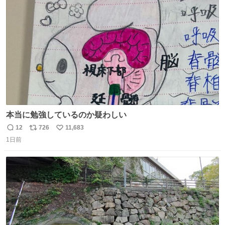
ト
数
数
本当に勉強しているのか疑わしい
12
726
11,683
返
リ
い
1日前
信
ポ
い
数
ス
ね
ト
数
数