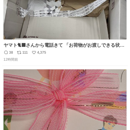
ヤマト🐈‍⬛さんから電話きて 「お荷物がお渡しできる状況
でない程潰れてまして」って えっ😳 見に行くとこの状態
38
111
4,375
返
リ
い
😭 海渡ってくる時に潰れたっぽい 「一旦戻して新しいの
12時間前
信
ポ
い
送ってもらいます」みたいに言ってたから 在庫ないし💦 っ
数
ス
ね
て事で中身無事だったから連れて帰って来た😅 壊れる物な
ト
数
数
くて良かった