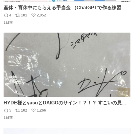
産休・育休中にもらえる手当金 （ChatGPTで作る練習２
）
4
101
2,052
返
リ
い
1日前
信
ポ
い
数
ス
ね
ト
数
数
HYDE様とyasuとDAIGOのサイン！？！？ すごいの見つ
けちゃった！！！！
5
102
1,266
返
リ
い
1日前
信
ポ
い
数
ス
ね
ト
数