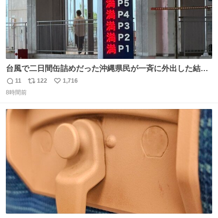
台風で二日間缶詰めだった沖縄県民が一斉に外出した結
果、パルコの駐車場フル満車🤣
11
122
1,716
返
リ
い
8時間前
信
ポ
い
数
ス
ね
ト
数
数