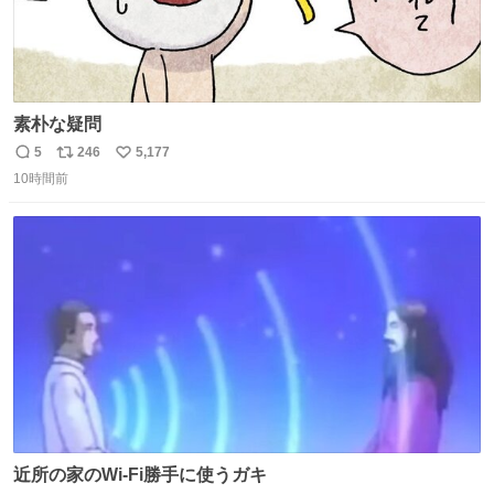
素朴な疑問
5
246
5,177
返
リ
い
10時間前
信
ポ
い
数
ス
ね
ト
数
数
近所の家のWi-Fi勝手に使うガキ