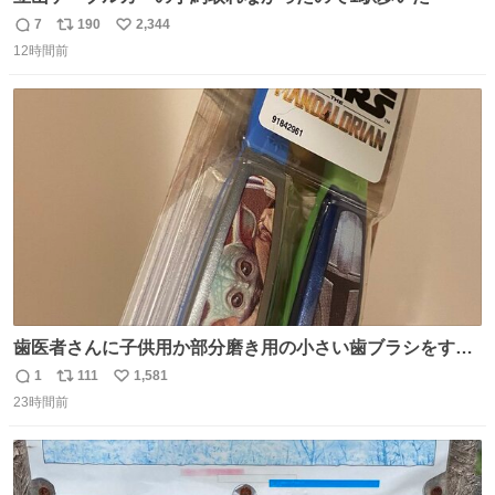
7
190
2,344
返
リ
い
12時間前
信
ポ
い
数
ス
ね
ト
数
数
歯医者さんに子供用か部分磨き用の小さい歯ブラシをすす
められたので今日から私の歯ブラシこれ
1
111
1,581
返
リ
い
23時間前
信
ポ
い
数
ス
ね
ト
数
数