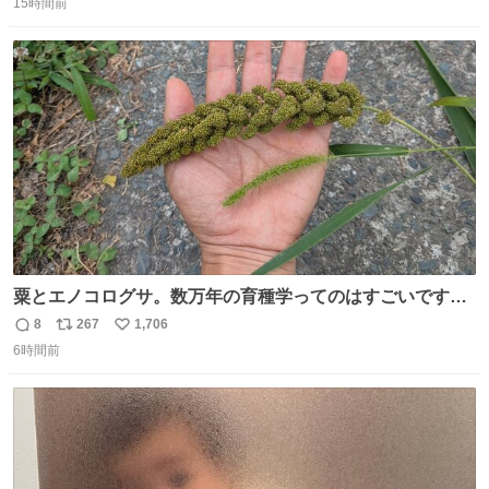
15時間前
信
ポ
い
数
ス
ね
ト
数
数
粟とエノコログサ。数万年の育種学ってのはすごいです
な。
8
267
1,706
返
リ
い
6時間前
信
ポ
い
数
ス
ね
ト
数
数