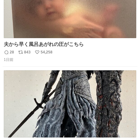
夫から早く風呂あがれの圧がこちら
28
843
54,258
返
リ
い
1日前
信
ポ
い
数
ス
ね
ト
数
数