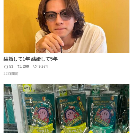
youtu.be/QBDnUH0BFPQ
結婚して1年 結婚して5年
53
269
9,974
返
リ
い
22時間前
信
ポ
い
数
ス
ね
ト
数
数