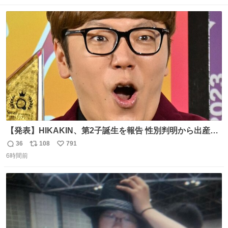
数
ス
ね
ト
数
数
【発表】HIKAKIN、第2子誕生を報告 性別判明から出産ま
で半年以上の記録を公開
36
108
791
返
リ
い
news.livedoor.com/article/detail… HIKAKINが9日、
6時間前
信
ポ
い
YouTubeチャンネルを更新し、第2子となる男児が誕生し
数
ス
ね
たことを報告。「てんやわんやの半年間でしたが、命がけ
ト
数
数
で頑張ってくれた妻には感謝しかありません」と記した。