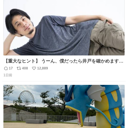
数
【重大なヒント】 うーん、僕だったら井戸を確かめますけ
どね
17
408
12,889
返
リ
い
1日前
信
ポ
い
数
ス
ね
ト
数
数