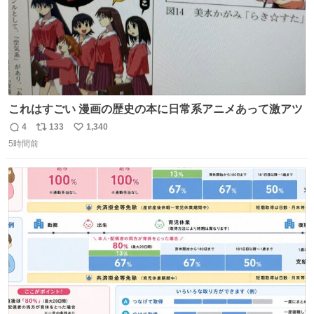
これはすごい 漫画の歴史の本に日常系アニメあって激アツ
4
133
1,340
返
リ
い
5時間前
信
ポ
い
数
ス
ね
ト
数
数