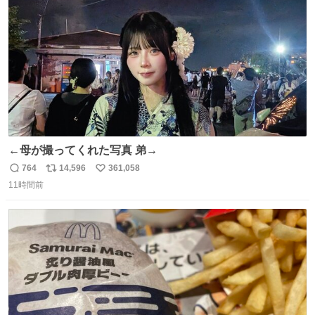
数
←母が撮ってくれた写真 弟→
764
14,596
361,058
返
リ
い
11時間前
信
ポ
い
数
ス
ね
ト
数
数