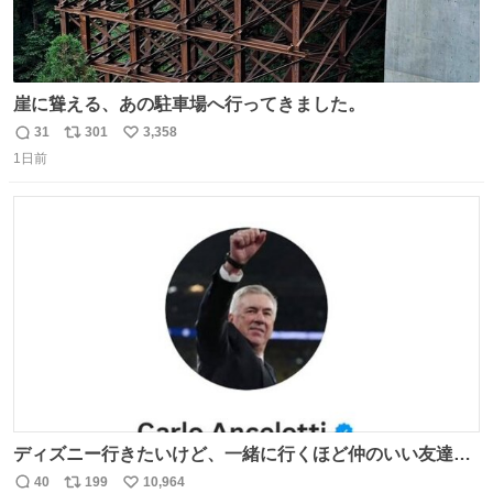
崖に聳える、あの駐車場へ行ってきました。
31
301
3,358
返
リ
い
1日前
信
ポ
い
数
ス
ね
ト
数
数
ディズニー行きたいけど、一緒に行くほど仲のいい友達が
居ない… ほんでこれ
40
199
10,964
返
リ
い