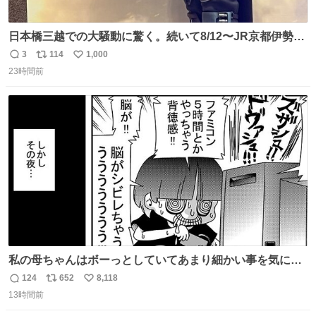
日本橋三越での大騒動に驚く。続いて8/12〜JR京都伊勢丹
でPOP UP STOREがオープンするとのこと…皆さんお怪
3
114
1,000
返
リ
い
我なくお買い物を🙏 写真は2026/5/21 ロードショーの前日
23時間前
信
ポ
い
。だーれも写真撮ってなかったんだけどなぁ😵‍💫
数
ス
ね
ト
数
数
私の母ちゃんはボーっとしていてあまり細かい事を気にし
ません。優秀な人の多い現代の価値観から見ると、あまり
124
652
8,118
返
リ
い
優秀な母親ではないかもしれません。でも、だからこそ、
13時間前
信
ポ
い
私はそういう母親が大好きです。今も昔もすごくリラック
数
ス
ね