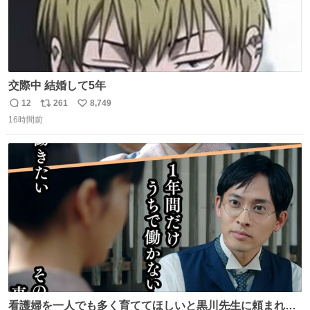
交際中 結婚して5年
12
261
8,749
返
リ
い
16時間前
信
ポ
い
数
ス
ね
ト
数
数
看護婦を一人でも多く育ててほしいと黒川先生に頼まれ、