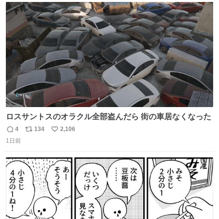
スします。「優秀」と「良い」は別なんですよね。 1/2
ト
数
数
ロスサントスのオラクル全部盗んだら 街の車居なくなった
4
134
2,106
返
リ
い
1日前
信
ポ
い
数
ス
ね
ト
数
数