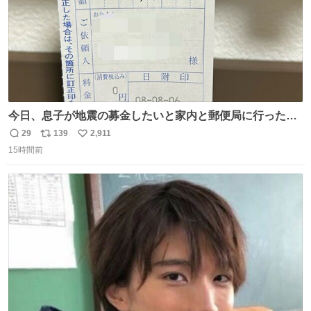
今日、息子が地震の募金したいと家内と郵便局に行ったみ
たいです。おもちゃとか買う選択肢もあったと思うけど、
29
139
2,911
返
リ
い
自分で貯めてた2万円を役に立てて欲しい、みんなも元気
15時間前
信
ポ
い
になって欲しいと。家内も一緒に募金したので、自分も何
数
ス
ね
かできたらなぁと思いました。
ト
数
数