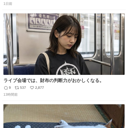
持ってるだけでコーデが格上げされる。
1日前
信
ポ
い
数
ス
ね
ト
数
数
ライブ会場では、財布の判断力がおかしくなる。
9
537
2,877
返
リ
い
13時間前
信
ポ
い
数
ス
ね
ト
数
数