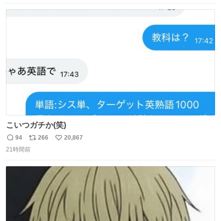
い！応援をお願いすることになりそう！！
数
ス
ね
ト
数
数
こいつガチか(笑)
94
266
20,867
返
リ
い
21時間前
信
ポ
い
数
ス
ね
ト
数
数