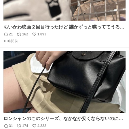
ちいかわ映画２回目行ったけど 誰かずっと喋っててうるさ
かった 許せねえ
21
162
1,893
返
リ
い
10時間前
信
ポ
い
数
ス
ね
ト
数
数
ロンシャンのこのシリーズ、なかなか安くならないのにセ
ール価格になってる🖤✨レザーなのが反則級にかわいい。
31
174
4,222
返
リ
い