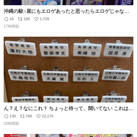
沖縄の駿○屋にもエロゲあったと思ったらエロゲじゃなか
った
10
196
1,729
返
リ
い
17時間前
信
ポ
い
数
ス
ね
ト
数
数
ん？え？なにこれ？ ちょっと待って、聞いてない これは販
売されているのもですか？
136
766
22,175
返
リ
い
20時間前
信
ポ
い
数
ス
ね