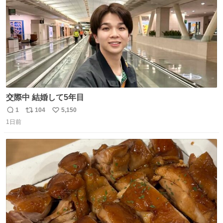
交際中 結婚して5年目
1
104
5,150
返
リ
い
1日前
信
ポ
い
数
ス
ね
ト
数
数