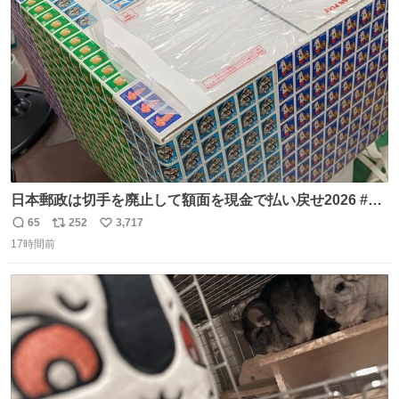
3回ほど。 小さい手だけど、地味に痛い。 その後、娘は旦
ト
数
数
那に泣きついてた。
日本郵政は切手を廃止して額面を現金で払い戻せ2026 #日
本郵政 @JapanPostHD_PR
65
252
3,717
返
リ
い
17時間前
信
ポ
い
数
ス
ね
ト
数
数