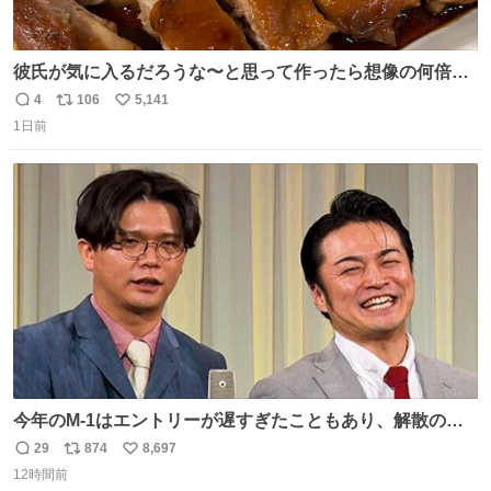
彼氏が気に入るだろうな〜と思って作ったら想像の何倍も
美味しい美味しい言ってくれて嬉しい
4
106
5,141
返
リ
い
1日前
信
ポ
い
数
ス
ね
ト
数
数
今年のM-1はエントリーが遅すぎたこともあり、解散の可
能性を作り出してからのスタート！！ 遅くなって申し訳な
29
874
8,697
返
リ
い
い🙏 エントリーナンバーは「GO!無策!」でかなり覚えやす
12時間前
信
ポ
い