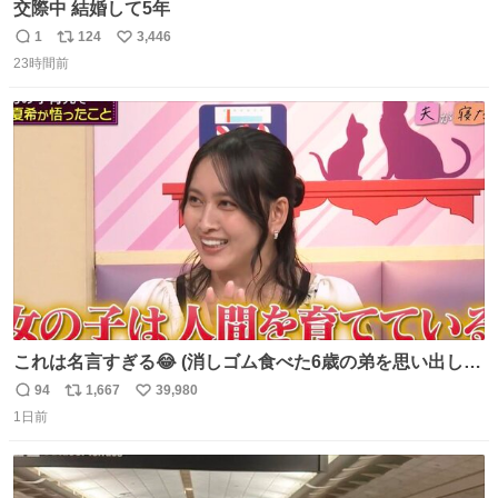
交際中 結婚して5年
1
124
3,446
返
リ
い
23時間前
信
ポ
い
数
ス
ね
ト
数
数
これは名言すぎる😂 (消しゴム食べた6歳の弟を思い出しな
がら)
94
1,667
39,980
返
リ
い
1日前
信
ポ
い
数
ス
ね
ト
数
数