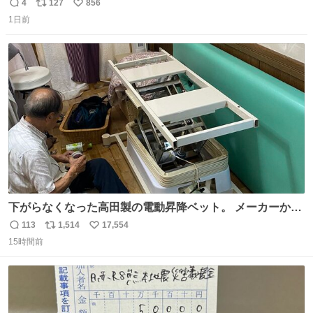
でない日本の夏 どうか早急に飼育の環境を見直して 動物の
4
127
856
返
リ
い
命を護ってください…と 治療中のライオンが助かりますよ
1日前
信
ポ
い
うに すべての動物の命が護られますように 2026.7.3📷多摩
数
ス
ね
動物公園にて 残念ながら個体の識別は出来ません
ト
数
数
下がらなくなった高田製の電動昇降ベット。 メーカーから
は、完全に見放されたんですが、 見事に85歳の父が治しま
113
1,514
17,554
返
リ
い
した。 うちの父は、トヨタカローラのボディをオート生産
15時間前
信
ポ
い
する、工業ロボットの製作者なんですが、 父が電動ベット
数
ス
ね
の配線をハンダで修理している横で、
ト
数
数