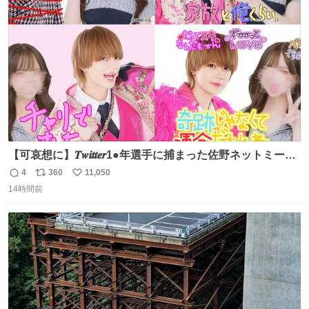
ト
数
数
【可哀想に】𝑻𝒘𝒊𝒕𝒕𝒆𝒓1●年選手に捕まった佐野ネットミーム
勇斗さんのコラボプリ
4
360
11,050
返
リ
い
14時間前
信
ポ
い
数
ス
ね
ト
数
数