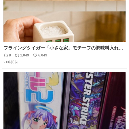
フライングタイガー「小さな家」モチーフの調味料入れ、
並べれば“デンマークの街並み”に ピンク・グリーン・テラ
8
1,049
6,049
返
リ
い
コッタの全9種 - fashion-press.net/news/149552
21時間前
信
ポ
い
数
ス
ね
ト
数
数