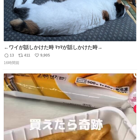
←ワイが話しかけた時 ﾏｯﾏが話しかけた時→
13
411
9,905
返
リ
い
16時間前
信
ポ
い
数
ス
ね
ト
数
数