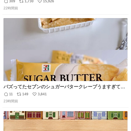
パクトシティつくって高齢者を住ませる考えらしい 病院も
309
1,730
15,926
返
リ
い
全部駅前にある
22時間前
信
ポ
い
数
ス
ね
ト
数
数
バズってたセブンのシュガーバタークレープうますぎて
7NOWで買い溜め🛒💭
11
149
3,841
返
リ
い
23時間前
信
ポ
い
数
ス
ね
ト
数
数