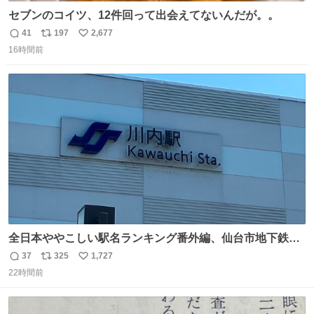
セブンのコイツ、12件回って出会えてないんだが。。
41
197
2,677
返
リ
い
16時間前
信
ポ
い
数
ス
ね
ト
数
数
全日本ややこしい駅名ランキング番外編、仙台市地下鉄川
内駅
37
325
1,727
返
リ
い
22時間前
信
ポ
い
数
ス
ね
ト
数