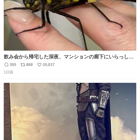
飲み会から帰宅した深夜、マンションの廊下にいらっしゃ
ったオニヤンマ様 まさかこんな都会でお会いできるなんて
305
868
20,017
返
リ
い
思っておらず大興奮しております かっこよすぎる 指を差し
1日前
信
ポ
い
伸べると乗ってきてくれたのでひとまず一緒に帰宅しまし
数
ス
ね
たが、飛ばないということは弱っていらっしゃるのでしょ
ト
数
数
うか…素敵すぎる