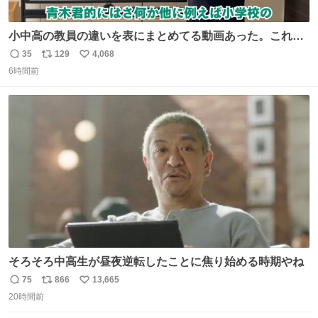
小中高の教員の違いを表にまとめてる動画あった。これよ
り解像度が高い動画ないかも。今まで見た中で一番正確。
35
129
4,068
返
リ
い
6時間前
信
ポ
い
数
ス
ね
ト
数
数
そろそろ中高生が昼夜逆転したことに焦り始める時期やね
75
866
13,665
返
リ
い
20時間前
信
ポ
い
数
ス
ね