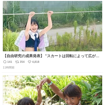
ト
数
数
【自由研究の成果発表】 “スカートは回転によって広がる
が、岡澤恋によって270°までなら広がらずに回転が可能な
141
354
4,818
返
リ
い
ことが証明された！”
11時間前
信
ポ
い
数
ス
ね
ト
数
数