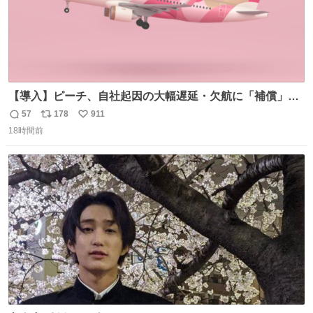
【導入】ピーチ、自社起因の大幅遅延・欠航に「補償」開
始へ news.livedoor.com/article/detail… 同社に起因する理
57
178
911
返
リ
い
由によって大幅遅延や欠航が発生した場合、乗客が負担し
18時間前
信
ポ
い
た宿泊費や交通費を、領収書の事後申請に基づき、国内線
数
ス
ね
は1人あたり上限1万円、国際線は上限2万円まで支払う。
ト
数
数