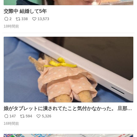
交際中 結婚して5年
2
338
13,573
返
リ
い
18時間前
信
ポ
い
数
ス
ね
ト
数
数
娘がタブレットに潰されてたこと気付かなかった。 旦那だ
けは娘の波長を感じ取れるから声出せずともSOSが伝わっ
147
594
5,326
返
リ
い
たらしい。 急いで旦那が救出して、泣きじゃくる娘に自分
16時間前
信
ポ
い
も謝って抱きしめようとしたら、ビンタされてしまった。
数
ス
ね