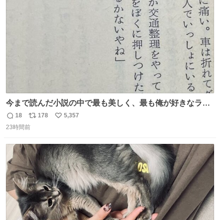
数
今まで読んだ小説の中で最も美しく、最も俺が好きなラス
トシーン
18
178
5,357
返
リ
い
23時間前
信
ポ
い
数
ス
ね
ト
数
数