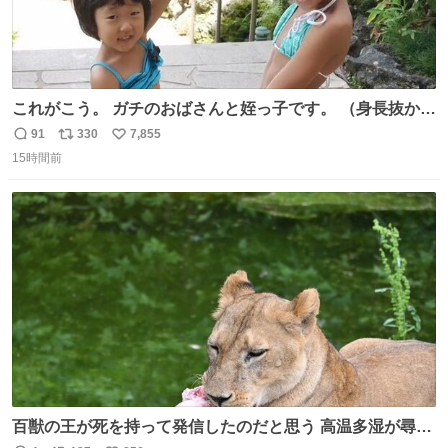
これがこう。 ガチのおばさんと姪っ子です。 （身長抜かさ
れててしぬ笑） #ヤツルギ12 #家族でヒロイン
91
330
7,855
返
リ
い
15時間前
信
ポ
い
数
ス
ね
ト
数
数
百獣の王が死を持って発信したのだと思う 高温多湿が尋常