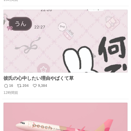
信
ポ
い
数
ス
ね
ト
数
数
彼氏の心中したい理由やばくて草
16
204
9,384
返
リ
い
12時間前
信
ポ
い
数
ス
ね
ト
数
数