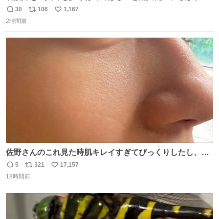
１年間だけ黒川病院で働くことにしたりん。 直美はその１
30
106
1,167
返
リ
い
年間で恵風看護婦会を立て直すと話しました。 👇このシー
2時間前
信
ポ
い
ンをぜひ本編で web.nhk/tv/an/kazekaor… #朝ドラ #風薫
数
ス
ね
る 見上愛 上坂樹里 平埜生成
ト
数
数
佐野さんのこれ見た時肌キレイすぎてびっくりしたし、や
はりアイドルって体型･肌管理すごすぎる
5
321
17,157
返
リ
い
18時間前
信
ポ
い
数
ス
ね
ト
数
数