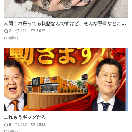
人間これ座ってる状態なんですけど、そんな垂直なところ
でいきなり天地無用のごろんをかますのは、それは、あま
2
101
2,027
返
リ
い
りに人間を信用しすぎではないか、、、？？？
17時間前
信
ポ
い
数
ス
ね
ト
数
数
これもうギャグだろ
9
137
1,838
返
リ
い
15時間前