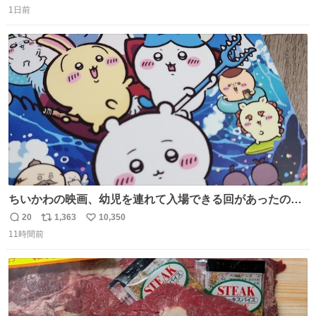
1日前
信
ポ
い
数
ス
ね
ト
数
数
ちいかわの映画、幼児を連れて入場できる回があったので
子どもを連れて観てきたんですけど、セイレーンの登場シ
20
1,363
10,350
返
リ
い
ーンで場内のベビーが一斉に泣き出してたのがとてもよい
11時間前
信
ポ
い
映画体験でした。
数
ス
ね
ト
数
数