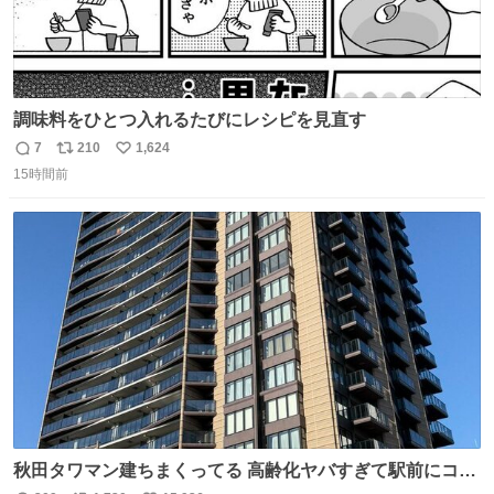
調味料をひとつ入れるたびにレシピを見直す
7
210
1,624
返
リ
い
15時間前
信
ポ
い
数
ス
ね
ト
数
数
秋田タワマン建ちまくってる 高齢化ヤバすぎて駅前にコン