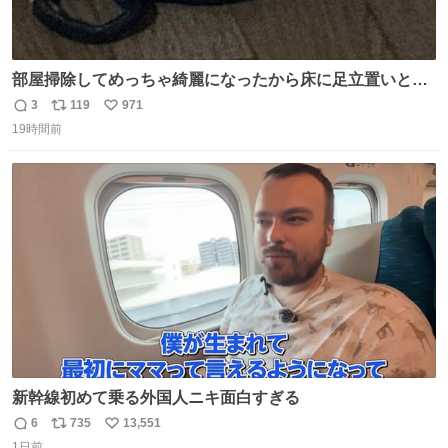
部屋掃除してめっちゃ綺麗になったから床に足立置いとい
たら家族にまだゴミ残ってるよって言われて神
3
119
971
返
リ
い
19時間前
信
ポ
い
数
ス
ね
ト
数
数
新幹線初めて乗る外国人ニキ面白すぎる
6
735
13,551
返
リ
い
1日前