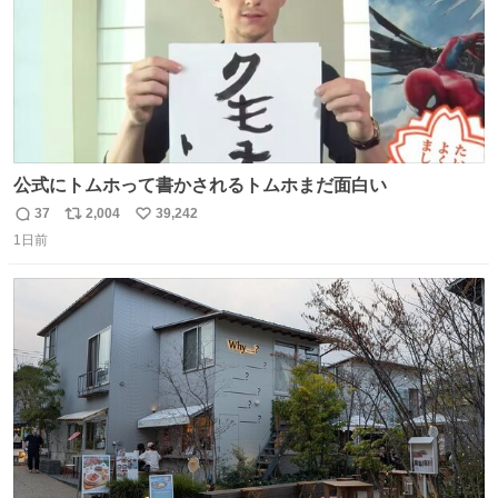
公式にトムホって書かされるトムホまだ面白い
37
2,004
39,242
返
リ
い
1日前
信
ポ
い
数
ス
ね
ト
数
数