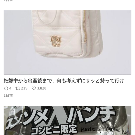
信
ポ
い
数
ス
ね
ト
数
数
妊娠中から出産後まで、何も考えずにサッと持って行ける
ようなショルダーバッグが欲しいな〜と思っていたのだけ
4
235
3,820
返
リ
い
ど snidelでめちゃくちゃピッタリなものを見つけたので買
1日前
信
ポ
い
った！✨ スマホと小物とペットボトルが入るの最高すぎる
数
ス
ね
🥹 しかもスマホ入れ独立してるしファスナーない！地味に
ト
数
数
嬉しいやつ！！！