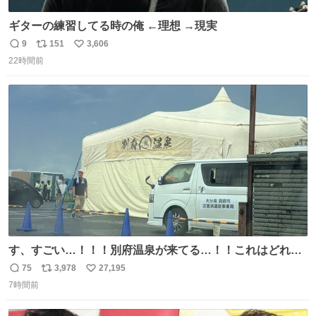
ギターの練習してる時の俺 ←理想 →現実
9
151
3,606
返
リ
い
22時間前
信
ポ
い
数
ス
ね
ト
数
数
す、すごい…！！！別府温泉が来てる…！！これはどれぐ
らい待つんだろう…
75
3,978
27,195
返
リ
い
7時間前
信
ポ
い
数
ス
ね