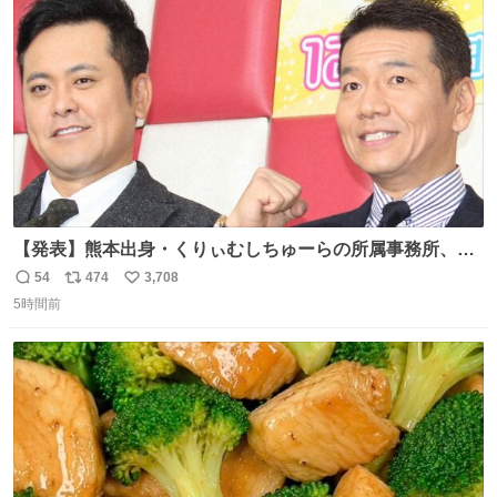
ト
数
数
【発表】熊本出身・くりぃむしちゅーらの所属事務所、被
災地に義援金寄付 news.livedoor.com/article/detail… くり
54
474
3,708
返
リ
い
ぃむしちゅーやマツコ、有働由美子らが所属する芸能事務
5時間前
信
ポ
い
所「チャッターボックス」が7日、公式サイトを更新。熊
数
ス
ね
本地震の被災地支援のため義援金を寄付したことを公表し
ト
数
数
た。