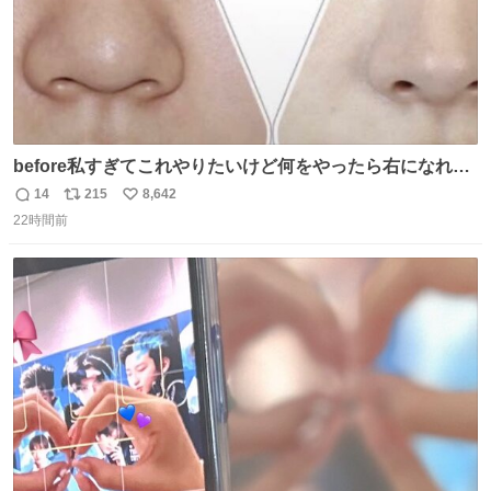
before私すぎてこれやりたいけど何をやったら右になれる
の
14
215
8,642
返
リ
い
22時間前
信
ポ
い
数
ス
ね
ト
数
数