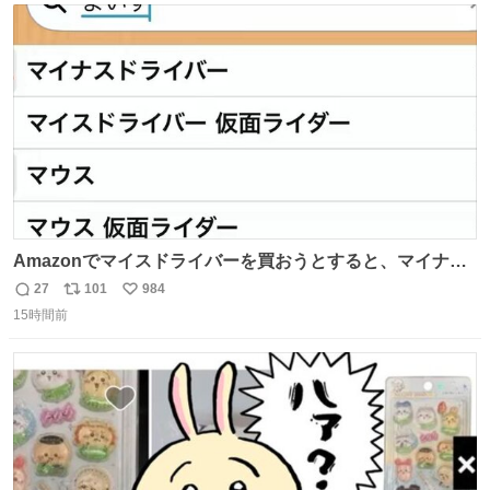
ト
数
数
Amazonでマイスドライバーを買おうとすると、マイナス
ドライバー先輩が出しゃばってくる
27
101
984
返
リ
い
15時間前
信
ポ
い
数
ス
ね
ト
数
数