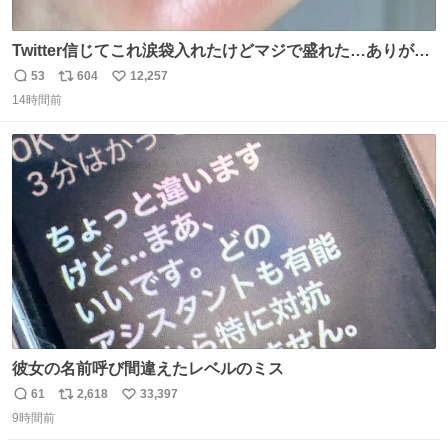
Twitter信じてこれ涙袋入れたけどマジで盛れた…ありがと
う…
53
604
12,257
返
リ
い
14時間前
信
ポ
い
数
ス
ね
ト
数
数
彼女の名前呼び間違えたレベルのミス
61
2,618
33,397
返
リ
い
9時間前
信
ポ
い
数
ス
ね