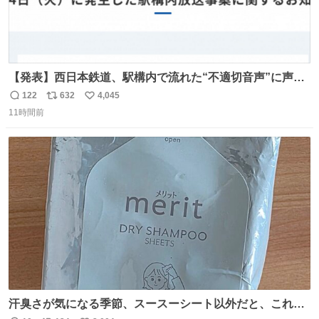
【発表】西日本鉄道、駅構内で流れた“不適切音声”に声明
「被害届も検討」 news.livedoor.com/article/detail… 4日
122
632
4,045
返
リ
い
に西鉄福岡（天神）駅および薬院駅で発生した駅構内放送
11時間前
信
ポ
い
事案について声明を公表した。「第三者によって駅構内放
数
ス
ね
送設備に外部から不正に音声が流された可能性も含めて確
ト
数
数
認を実施」と説明した。
汗臭さが気になる季節、スースーシート以外だと、これが