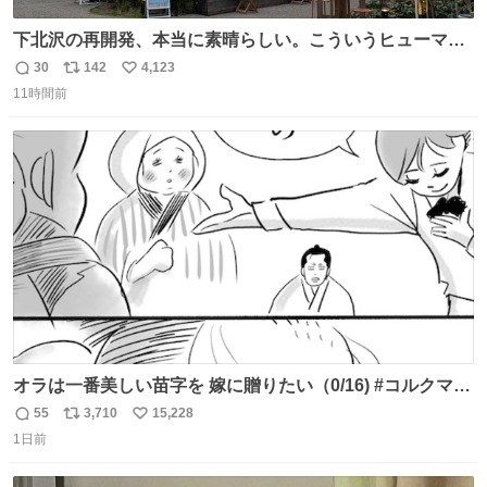
下北沢の再開発、本当に素晴らしい。こういうヒューマン
スケールの開発がいいんだよ。
30
142
4,123
返
リ
い
11時間前
信
ポ
い
数
ス
ね
ト
数
数
オラは一番美しい苗字を 嫁に贈りたい（0/16) #コルクマン
ガ専科
55
3,710
15,228
返
リ
い
1日前
信
ポ
い
数
ス
ね