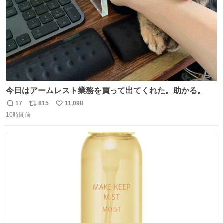
今日はアームレスト業務を買って出てくれた。助かる。
17
815
11,098
返
リ
い
10時間前
信
ポ
い
数
ス
ね
ト
数
数