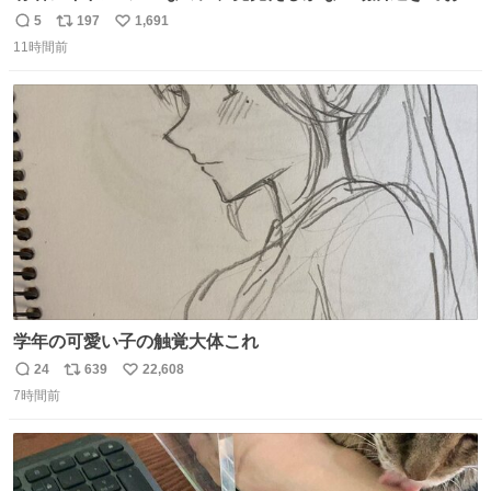
ろいな
5
197
1,691
返
リ
い
11時間前
信
ポ
い
数
ス
ね
ト
数
数
学年の可愛い子の触覚大体これ
24
639
22,608
返
リ
い
7時間前
信
ポ
い
数
ス
ね
ト
数
数