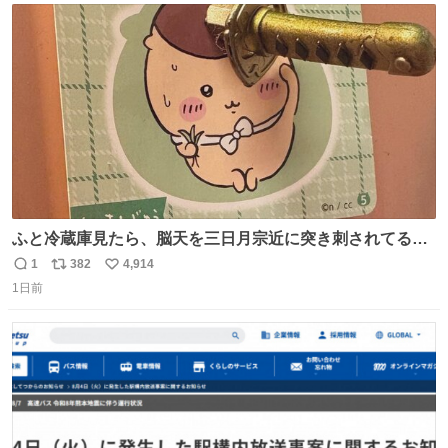
ト
数
数
ふと冷蔵庫見たら、脳天を三日月宗近に突き刺されてるく
りまんじゅうパイセンが
1
382
4,914
返
リ
い
1日前
信
ポ
い
数
ス
ね
ト
数
数