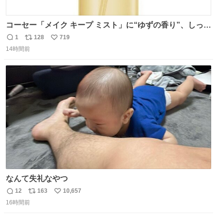
コーセー「メイク キープ ミスト」に“ゆずの香り”、しっと
りツヤ肌叶う保湿タイプ - fashion-press.net/news/148945
1
128
719
返
リ
い
14時間前
信
ポ
い
数
ス
ね
ト
数
数
なんて失礼なやつ
12
163
10,657
返
リ
い
16時間前
信
ポ
い
数
ス
ね