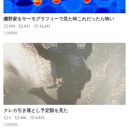
磯野家をサーモグラフィーで見た時これだったら怖い
254
831
52,241
返
リ
い
11時間前
信
ポ
い
数
ス
ね
ト
数
数
クレカ引き落とし予定額を見た
5
446
4,815
返
リ
い
13時間前
信
ポ
い