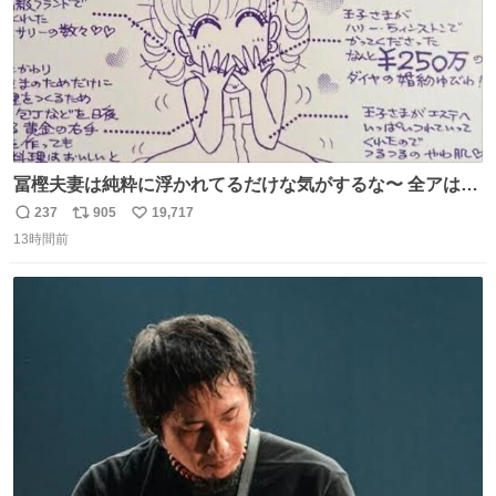
冨樫夫妻は純粋に浮かれてるだけな気がするな〜 全アはこ
こに自分の市場価値的なものを上乗せするので、 すっぴん
237
905
19,717
返
リ
い
＆寝起きのボサボサ頭でも「今日も可愛いね」が止まらな
13時間前
信
ポ
い
い。放っておくと永遠に髪撫でてきて作業進まない()
数
ス
ね
156cm40kg、年中日焼け止めとお友達の私より綺麗な手や
ト
数
数
めてもろて とか言う