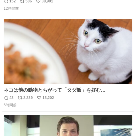
のはどういうこと？
152
506
38,901
返
リ
い
12時間前
信
ポ
い
数
ス
ね
ト
数
数
ネコは他の動物とちがって「タダ飯」を好む
nazology.kusuguru.co.jp/archives/94563 米UCの先行研
43
2,239
13,202
返
リ
い
究によると、多くの動物はタスクをクリアしてエサを獲る
6時間前
信
ポ
い
ことを好む傾向があるが、ネコにはこの傾向が見られない
数
ス
ね
のだという。ネコ様は面倒な作業がお嫌いなようです。
ト
数
数