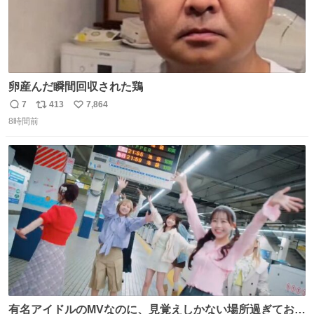
卵産んだ瞬間回収された鶏
7
413
7,864
返
リ
い
8時間前
信
ポ
い
数
ス
ね
ト
数
数
有名アイドルのMVなのに、見覚えしかない場所過ぎておも