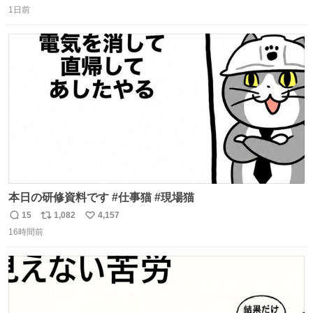
1日前
信
ポ
い
数
ス
ね
ト
数
数
本日の研修資料です #仕事猫 #現場猫
15
1,082
4,157
返
リ
い
16時間前
信
ポ
い
数
ス
ね
ト
数
数