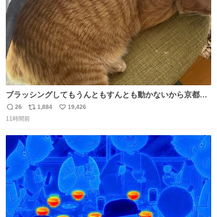
ブラッシングしてもうんともすんとも動かないから京都の
寺にある庭みたいになってる
26
1,884
19,426
返
リ
い
11時間前
信
ポ
い
数
ス
ね
ト
数
数