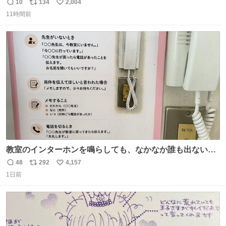
とにかくスッキリする。2年くらい前に #生活は踊る で紹
10
134
2,004
返
リ
い
介したやつ。おじさんにもおばさんにもオススメだ。ドラ
11時間前
信
ポ
い
ストに売ってるぞ。ドライシャンプーって書いてあるけど
数
ス
ね
汗拭きシートみたいなもの。耳裏襟足首筋がんがん拭いて
ト
数
数
汗臭不安を解消。
教室のインターホンを鳴らしても、なかなか誰も出ないこ
とがあります…。 もしかすると「電話の出方」に困ってい
48
292
4,157
返
リ
い
るのかもしれません。 そこで「何を話せばいいか」が見え
1日前
信
ポ
い
る手引きを用意して、安心して電話に出られるようにしま
数
ス
ね
す。 インターホンの応対も大切なコミュニケーションの学
ト
数
数
びです。