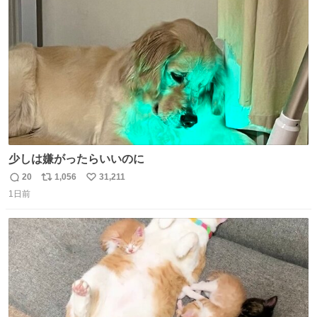
ト
数
数
少しは嫌がったらいいのに
20
1,056
31,211
返
リ
い
1日前
信
ポ
い
数
ス
ね
ト
数
数