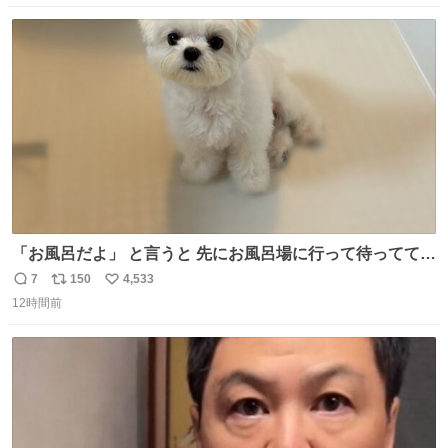
数
ス
ね
ト
数
数
「お風呂だよ」 と言うと 先にお風呂場に行って待っててく
れる 賢いライス
7
150
4,533
返
リ
い
12時間前
信
ポ
い
数
ス
ね
ト
数
数