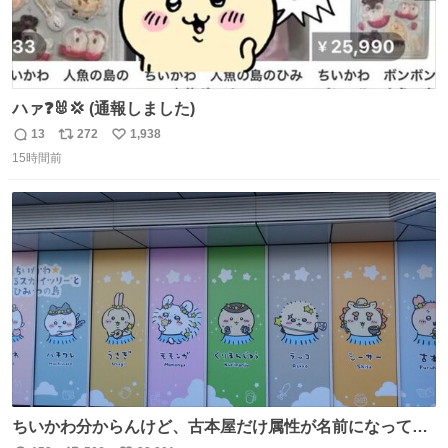
ハァ❓🐰💢 (通報しました)
13
272
1,938
返
リ
い
15時間前
信
ポ
い
数
ス
ね
ト
数
数
ちいかわ分からんけど、古本屋だけ属性が名前になってる