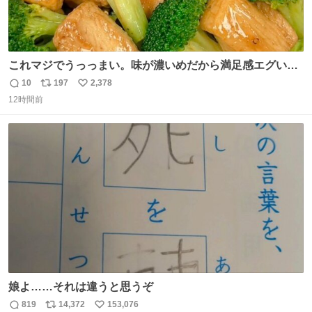
これマジでうっっまい。味が濃いめだから満足感エグいし
1週間で3キロ痩せた😭
10
197
2,378
返
リ
い
12時間前
信
ポ
い
数
ス
ね
ト
数
数
娘よ……それは違うと思うぞ
819
14,372
153,076
返
リ
い