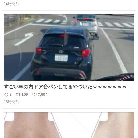
14時間前
信
ポ
い
数
ス
ね
ト
数
数
すごい車の内ドア台パンしてるやついたｗｗｗｗｗｗｗｗ
ｗｗｗｗｗｗ
2
109
3,604
返
リ
い
16時間前
信
ポ
い
数
ス
ね
ト
数
数