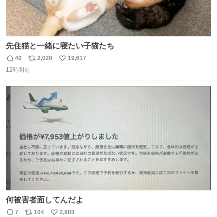
先住猫と一緒に寝たい子猫たち
40
2,020
19,617
返
リ
い
12時間前
信
ポ
い
数
ス
ね
ト
数
数
何被害者面してんだよ
7
104
2,803
返
リ
い