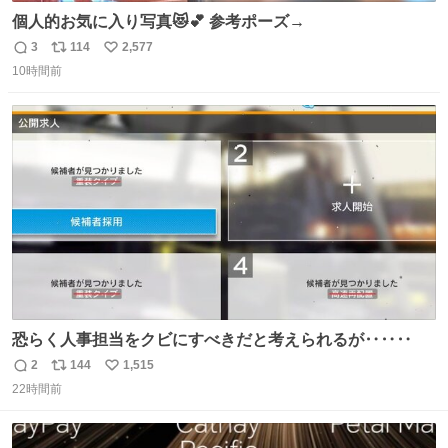
個人的お気に入り写真😻💕 参考ポーズ→
3
114
2,577
返
リ
い
10時間前
信
ポ
い
数
ス
ね
ト
数
数
恐らく人事担当をクビにすべきだと考えられるが‥‥‥
2
144
1,515
返
リ
い
22時間前
信
ポ
い
数
ス
ね
ト
数