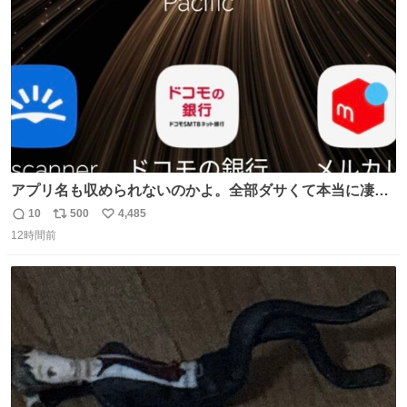
数
アプリ名も収められないのかよ。全部ダサくて本当に凄
い。 https://t.co/LemyLGyVkR
10
500
4,485
返
リ
い
12時間前
信
ポ
い
数
ス
ね
ト
数
数