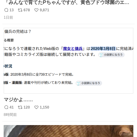
「みんなで育てたPちゃんですが、黄色ブドウ球菌のエン
テロトキシン（耐熱性毒素）が検出されたので、議論する
13
678
9,871
返
リ
い
までもなく処分が決まりました」
1日前
信
ポ
い
数
ス
ね
ト
数
数
マジかよ……
41
120
1,150
返
リ
い
8時間前
信
ポ
い
数
ス
ね
ト
数
数