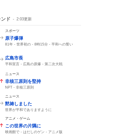
レンド
2:03
更新
スポーツ
原子爆弾
81年
世界初の
8時15分
平和への誓い
午前8時15分
8月6日 広島
ご冥福をお祈り
広島市長
平和宣言
広島の原爆
第二次大戦
日本国憲法
口を揃えて
誰1人
2000年
NHK
ニュース
非核三原則を堅持
NPT
非核三原則
ニュース
黙祷しました
世界が平和でありますように
平和でありますように
アニメ・ゲーム
この世界の片隅に
映画館で
はだしのゲン
アニメ版