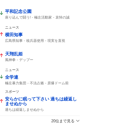
平和記念公園
座り込んで闘う!
極左活動家
哀悼の誠
であったか
広島県警
小泉防衛大臣
広島市民
ニュース
横田知事
広島県知事
核兵器使用
現実を直視
後継指名
PCR検査
天翔乱姫
風神拳
デップー
ニュース
全学連
極左暴力集団
不法占拠
原爆ドーム前
原爆ドーム
八つ当たり
ドーム前
スポーツ
安らかに眠って下さい 過ちは繰返し
ませぬから
過ちは繰返しませぬから
20位まで見る