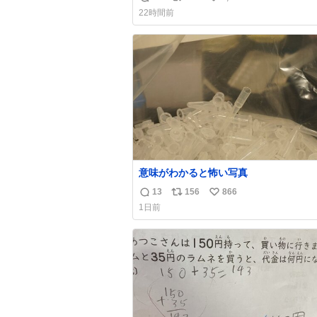
返
リ
い
22時間前
信
ポ
い
数
ス
ね
ト
数
数
意味がわかると怖い写真
13
156
866
返
リ
い
1日前
信
ポ
い
数
ス
ね
ト
数
数