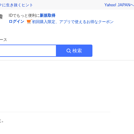
Yahoo! JAPAN
ヘ
トクに生き抜くヒント
IDでもっと便利に
新規取得
ログイン
初回購入限定、アプリで使えるお得なクーポン
ース
検索
た。