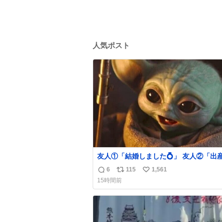
人気ポスト
友人①「結婚しました💍」 友人②「出
した👼🏻」 友人③「マイホーム建てま
6
115
1,561
返
リ
い
🏡」 私「パトゥ」
15時間前
信
ポ
い
数
ス
ね
ト
数
数