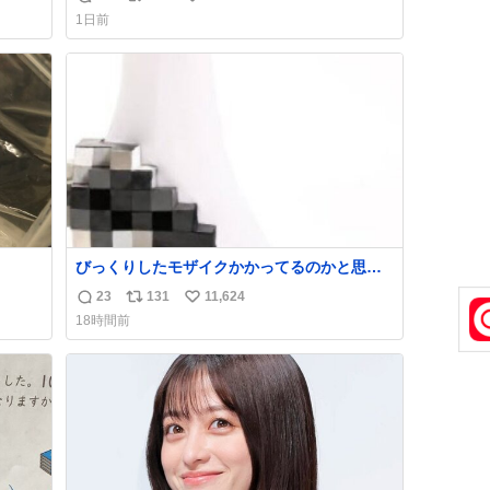
返
リ
い
け呼んで下さい😰 保険にロードサービス付い
1日前
てて金銭負担も無いんですから これで走る
信
ポ
い
と、壊さなくていい所まで壊しちゃいますか
数
ス
ね
ら 実際、外装ダメージ、ABSセンサ断線、ブ
ト
数
レーキホースも傷入っちゃってます…
数
びっくりしたモザイクかかってるのかと思っ
た
23
131
11,624
返
リ
い
18時間前
信
ポ
い
数
ス
ね
ト
数
数