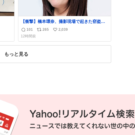
【衝撃】橋本環奈、撮影現場で起きた窃盗事
件を明かす「警察が来てました」
101
265
2,039
返
リ
い
news.livedoor.com/article/detail… 橋本は
12時間前
「撮影現場で照明さんのケーブルが盗まれ
信
ポ
い
て…。廃工場とかで撮影してたんですけど。
数
ス
ね
警察が来てました」と述懐。専門家も「銅の
ト
数
もっと見る
価値が上がってるんですよね…」と反応し
数
た。