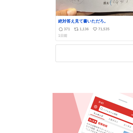
絶対答え見て書いただろ。
371
1,136
71,535
返
リ
い
1日前
信
ポ
い
数
ス
ね
ト
数
数