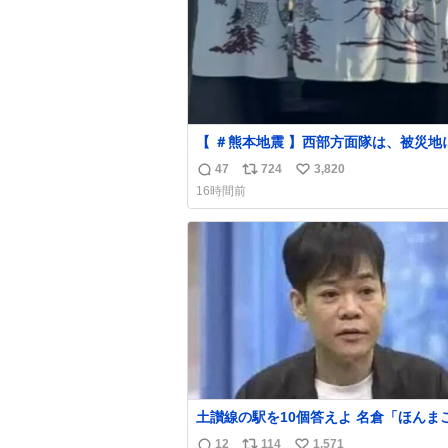
【 ＃熊本地震 】西部方面隊は、被災地
浴支援を継続して実施しています。 厳
47
724
3,820
返
リ
い
暑が続く中、皆様に少しでも心身を休め
16時間前
ただけるよう、利用前後には丁寧な清掃
信
ポ
い
生管理も隊員たちが心を込めて行ってい
数
ス
ね
す。
ト
数
数
土讃線の駅を10個答えよ 名倉「ほんまごめ
ん、」 ↑正解（御免駅）
12
114
1,571