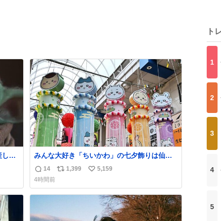
ト
1
2
3
産しま
みんな大好き「ちいかわ」の七夕飾りは仙台
した
駅側からアーケードに入ってすぐの場所に設
14
1,399
5,159
4
返
リ
い
置されてました！ 浴衣姿のちいかわ・ハチワ
4時間前
レ・うさぎ・モモンガ・くりまんじゅうが風
信
ポ
い
になびいてます🎋
数
ス
ね
ト
数
5
数