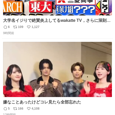
大学名イジりで絶賛炎上してるwakatte TV，さらに深刻な
問題はこっちでは？ ・都内の特定企業に入るのを極度に推
6
109
1,127
返
リ
い
奨し，それ以外の地域で堅実に生きるのを周縁化する ・恋
9時間前
信
ポ
い
愛にかまけ，「陽キャラ」として振る舞うのを極端に中心
数
ス
ね
化する ・院生が研究環境を求め他大学に移るのを批判する
ト
数
数
過去例↓
嫌なことあったけどコレ見たら全部忘れた
5
166
4,108
返
リ
い
12時間前