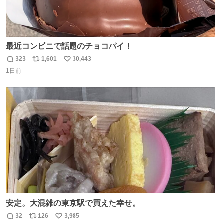
最近コンビニで話題のチョコパイ！
323
1,601
30,443
返
リ
い
1日前
信
ポ
い
数
ス
ね
ト
数
数
安定。大混雑の東京駅で買えた幸せ。
32
126
3,985
返
リ
い