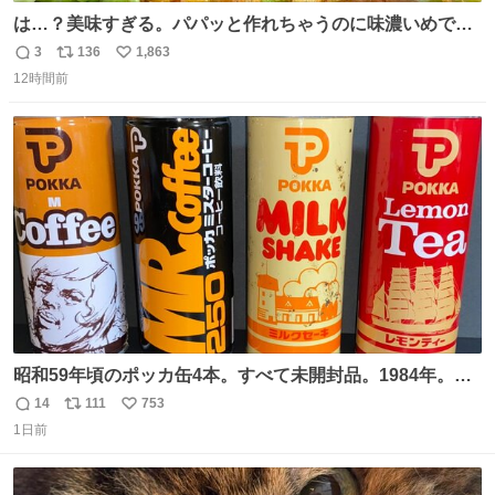
は…？美味すぎる。パパッと作れちゃうのに味濃いめで満
足感エグいの天才だろ🥹
3
136
1,863
返
リ
い
12時間前
信
ポ
い
数
ス
ね
ト
数
数
昭和59年頃のポッカ缶4本。すべて未開封品。1984年。P
マーク。昭和レトロ！
14
111
753
返
リ
い
1日前
信
ポ
い
数
ス
ね
ト
数