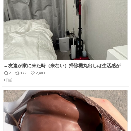
ト
数
数
←友達が家に来た時（来ない）掃除機丸出しは生活感が出
てかっこ悪いなぁ →せや
2
172
2,483
返
リ
い
1日前
信
ポ
い
数
ス
ね
ト
数
数