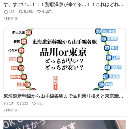
す、すごい…！！！別府温泉が来てる…！！これはどれぐ
らい待つんだろう…
118
5,456
41,871
返
リ
い
21時間前
信
ポ
い
数
ス
ね
ト
数
数
東海道新幹線から山手線各駅まで品川乗り換えと東京乗り
換え。どっちが早いか？どっちが安いか？を調べてみた。
13
122
635
返
リ
い
数字は早い方の駅からの所要時間。駅名色分けは運賃が安
21時間前
信
ポ
い
い方で色分け。赤白抜き＝品川 青白抜き＝東京。黒字は
数
ス
ね
運賃が同じ。→
ト
数