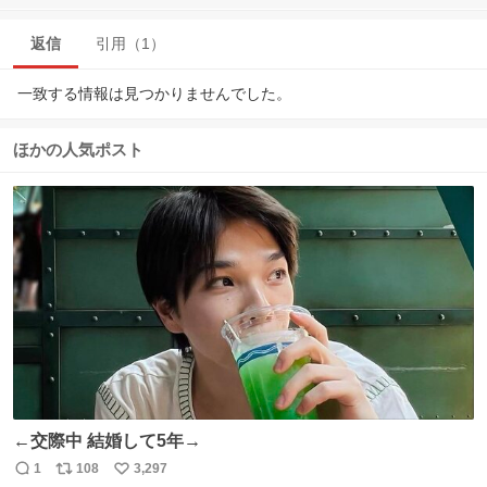
返信
引用（1）
一致する情報は見つかりませんでした。
ほかの人気ポスト
←交際中 結婚して5年→
1
108
3,297
返
リ
い