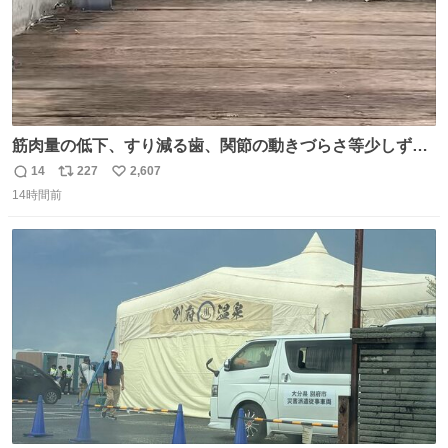
筋肉量の低下、すり減る歯、関節の動きづらさ等少しずつ
現れる変化。 ごはんを細かくすることで #風花 の歯に代わ
14
227
2,607
返
リ
い
るよ。サプリを食べてもらうことで筋肉や関節をサポート
14時間前
信
ポ
い
しようね 風花が無理なく続けられる範囲で、高齢のステー
数
ス
ね
ジまで頑張ってきたその身体も風花の意思も大切にしてい
ト
数
数
くよ #徳山動物園