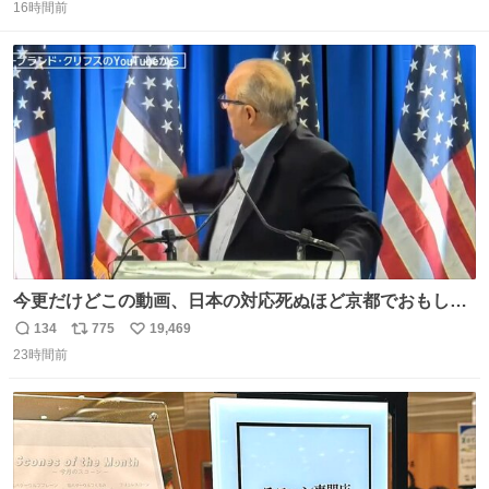
16時間前
信
ポ
い
数
ス
ね
ト
数
数
今更だけどこの動画、日本の対応死ぬほど京都でおもしろ
い。 なんなら敬語で丁寧に煽りまくってるの好き。笑
134
775
19,469
返
リ
い
23時間前
信
ポ
い
数
ス
ね
ト
数
数