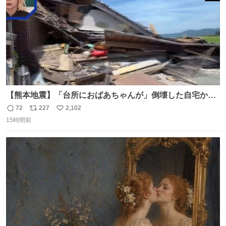
【熊本地震】「台所におばあちゃんが」倒壊した自宅から
孫が救出 地震発生時、台所で夕食の準備をしていた祖母の
72
227
2,102
返
リ
い
「助けて」という声。祖母を背負い、助け出した孫が「命
15時間前
信
ポ
い
があったのは奇跡」と当時の状況を語った。
数
ス
ね
ト
数
数