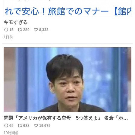
キモすぎる
15
289
8,333
返
リ
い
1日前
信
ポ
い
数
ス
ね
ト
数
数
問題『アメリカが保有する空母 5つ答えよ』 名倉「ホン
マごめん、日本」
65
688
19,675
返
リ
い
19時間前
信
ポ
い