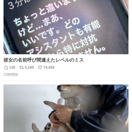
数
彼女の名前呼び間違えたレベルのミス
145
5,160
74,458
返
リ
い
23時間前
信
ポ
い
数
ス
ね
ト
数
数