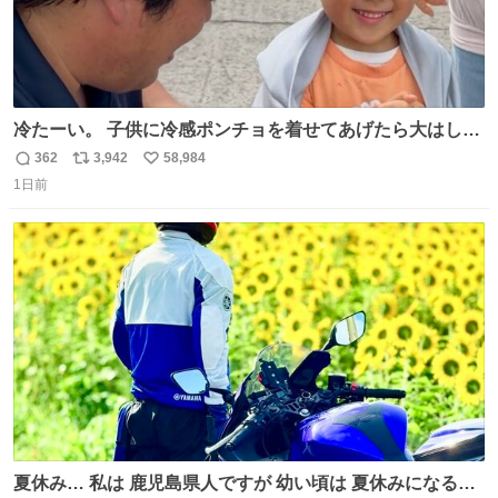
冷たーい。 子供に冷感ポンチョを着せてあげたら大はしゃ
ぎで喜んでくれました。 こんな素敵な代物を提供してくれ
362
3,942
58,984
返
リ
い
た山口県の恩師に感謝。
1日前
信
ポ
い
数
ス
ね
ト
数
数
夏休み… 私は 鹿児島県人ですが 幼い頃は 夏休みになると