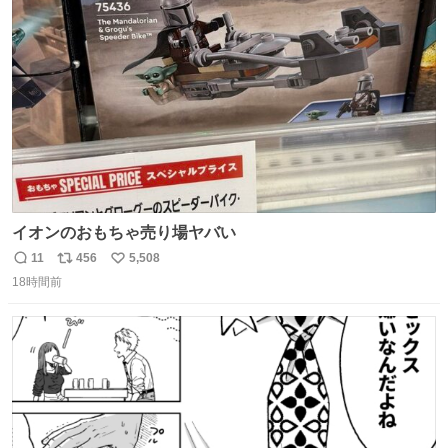
ト
数
数
イオンのおもちゃ売り場ヤバい
11
456
5,508
返
リ
い
18時間前
信
ポ
い
数
ス
ね
ト
数
数