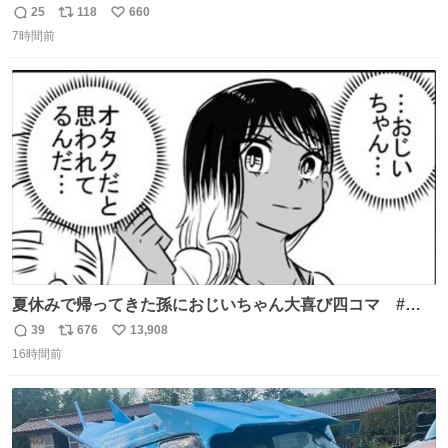
母の郷… 山梨へ遊びに行くのが楽しみでした 母の実家へ 1
25
118
660
返
リ
い
ヶ月近く泊まって … … 今の私は 医療従事者 お盆休み？ﾅﾆ
7時間前
信
ポ
い
ｿﾚｵｲｼｲﾉ?(笑 … … 子どもの頃 山梨で見た ひまわり畑の風
数
ス
ね
景 淡い記憶 そんな思い出の風景… ありますか？
ト
数
数
夏休みで帰ってきた孫におじいちゃん大喜び四コマ #四
コマ漫画 #Web漫画 #漫画が読めるハッシュタグ
39
676
13,908
返
リ
い
16時間前
信
ポ
い
数
ス
ね
ト
数
数