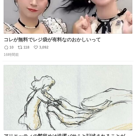
コレが無料でレジ袋が有料なのおかしいって
10
118
3,092
返
リ
い
16時間前
信
ポ
い
数
ス
ね
ト
数
数