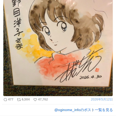
477
6,504
47,762
2026年5月12日
@
oginome_info
のポスト一覧を見る