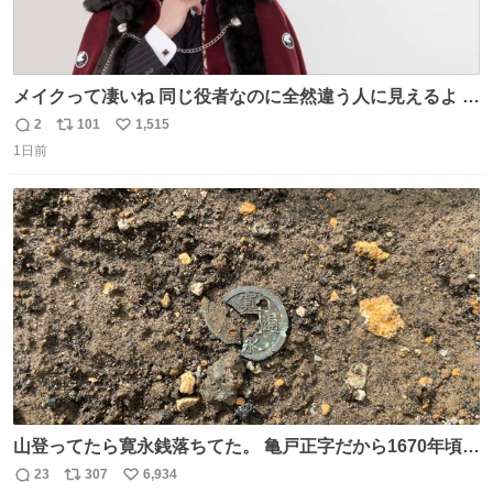
メイクって凄いね 同じ役者なのに全然違う人に見えるよ #
仮面ライダーマイス #ブルーロック
2
101
1,515
返
リ
い
1日前
信
ポ
い
数
ス
ね
ト
数
数
山登ってたら寛永銭落ちてた。 亀戸正字だから1670年頃に
鋳造されたもの。
23
307
6,934
返
リ
い