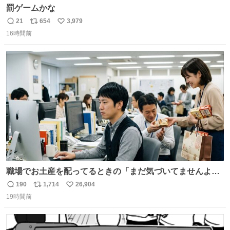
罰ゲームかな
21
654
3,979
返
リ
い
16時間前
信
ポ
い
数
ス
ね
ト
数
数
職場でお土産を配ってるときの「まだ気づいてませんよ」
的な演技が毎回シンドい。
190
1,714
26,904
返
リ
い
19時間前
信
ポ
い
数
ス
ね
ト
数