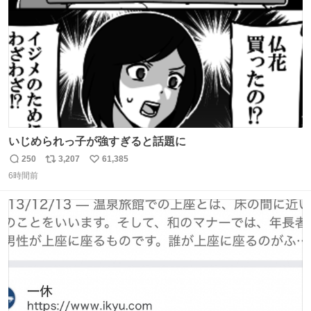
数
いじめられっ子が強すぎると話題に
250
3,207
61,385
返
リ
い
6時間前
信
ポ
い
数
ス
ね
ト
数
数