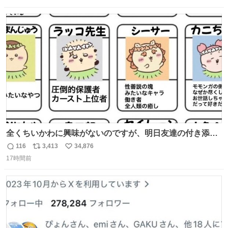
数
ス
ね
ト
数
数
全くちいかわに興味がないのですが、明日友達の付き添い
で見に行きます。 事前に予習できるよう、友達がキャラク
116
3,413
34,876
返
リ
い
ターの説明を作ってくれたのですが、くりまんじゅうとい
17時間前
信
ポ
い
うやつに説明に「あんたみたいなやつ」と書かれていまし
数
ス
ね
た。 一気に楽しみになりました。
ト
数
数