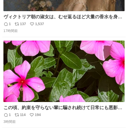
ヴィクトリア朝の淑女は、むせ返るほど大量の香水を身に
つけるものではないとされていた。それでも香水は、髪や
1
137
1,537
返
リ
い
肌の手入れと同じくらい、ヴィクトリア朝の女性達の美容
17時間前
信
ポ
い
習慣に欠かせないものだった。 当時の香水は、現在私たち
数
ス
ね
が知る香水よりも単純な組成で、その大部分は薔薇、菫、
ト
数
数
ベルガモット、
この頃、約束を守らない輩に騙され続けて日常にも悪影響
が出てきて仕事も出来ずでストレスマックス。 解決には断
1
114
194
返
リ
い
ち切るのみ。 そんな時に美しい光景は救いの刻です。 人様
3時間前
信
ポ
い