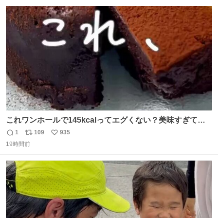
に迷惑をかける人間の神経には理解が出来ないし理解する
数
ス
ね
気もない。 実直に生きる！ 今日も嘘に負けずに頑張りま
ト
数
数
す。 #LUNE #約束
これワンホールで145kcalってエグくない？美味すぎて毎
日食べてるけど、次の日体重測ったら痩せてるの嬉しすぎ
1
109
935
返
リ
い
る😭 レシピリプ⬇️
19時間前
信
ポ
い
数
ス
ね
ト
数
数