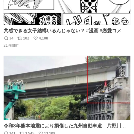
共感できる女子結構いるんじゃない？ #漫画 #恋愛コメデ
ィ #SFW
34
102
4,108
返
リ
い
21時間前
信
ポ
い
数
ス
ね
ト
数
数
令和8年熊本地震により損傷した九州自動車道 片野川橋
（下り線）の復旧作業を行っています。 タイムラプス動画
141
3,545
13,109