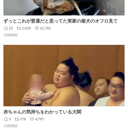
ずっとこれが普通だと思ってた実家の柴犬のオフロ見て
23
1,519
21,791
返
リ
い
16時間前
信
ポ
い
数
ス
ね
ト
数
数
赤ちゃんの気持ちをわかっている大関
3
176
4,707
返
リ
い
15時間前
信
ポ
い