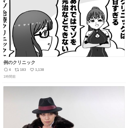
数
例のクリニック
4
183
1,138
返
リ
い
1時間前
信
ポ
い
数
ス
ね
ト
数
数