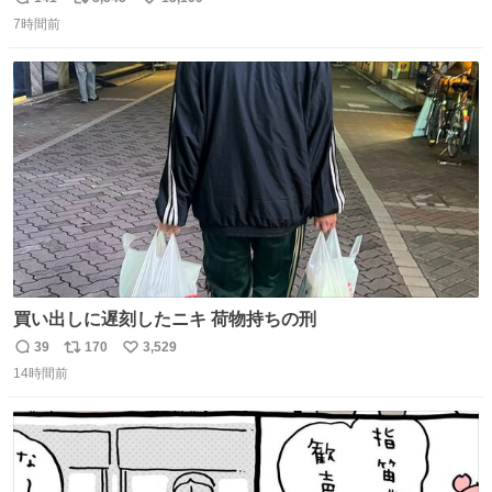
返
リ
い
で、段差が生じた橋桁をジャッキアップしている様子をご
7時間前
信
ポ
い
紹介します。 引き続き、早期復旧に向けて着実に工事を進
数
ス
ね
めてまいります。 #NEXCO西日本 #熊本地震
ト
数
数
買い出しに遅刻したニキ 荷物持ちの刑
39
170
3,529
返
リ
い
14時間前
信
ポ
い
数
ス
ね
ト
数
数