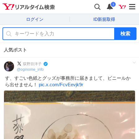
i
ログイン
ID新規取得
検索
人気ポスト
荻野目洋子
@
oginome_info
す、すごい色紙とグッズが事務所に届きまして、ビニールか
ら出せません！
pic.x.com/FcvEevjk9r