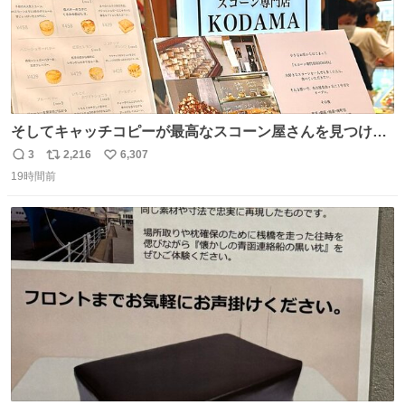
そしてキャッチコピーが最高なスコーン屋さんを見つけて
しまったので思わず買い込んでしまった。スコーンなんて
3
2,216
6,307
返
リ
い
パッサパサなほどええですからね。
19時間前
信
ポ
い
数
ス
ね
ト
数
数