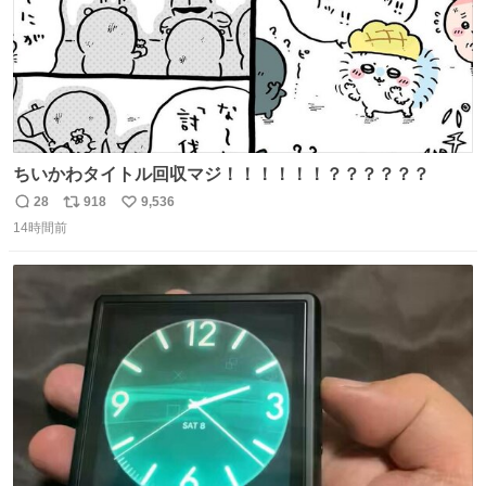
ちいかわタイトル回収マジ！！！！！！？？？？？？
28
918
9,536
返
リ
い
14時間前
信
ポ
い
数
ス
ね
ト
数
数