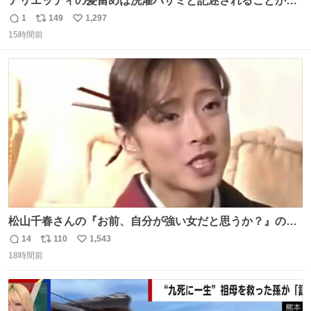
アリエッティの髪留めは洗濯バサミと記述されることが多
いですが、もっと小さいプラスチックのクリップです。 バ
1
149
1,297
返
リ
い
ネは使いやすいように強度を調整してあるはず。
15時間前
信
ポ
い
数
ス
ね
ト
数
数
松山千春さんの『お前、自分が強い女だと思うか？』の一
言で… 中森明菜さんが思わず本音をこぼす瞬間😭
14
110
1,543
返
リ
い
18時間前
信
ポ
い
数
ス
ね
ト
数
数