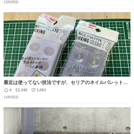
18時間前
信
ポ
い
数
ス
ね
ト
数
数
最近は使ってない技法ですが、セリアのネイルパレットの
四隅をハサミで切り落とし、やすりがけすればミニチュア
4
249
1,063
返
リ
い
食器ができます。 底にストローをカットしたものを接着し
16時間前
信
ポ
い
塗装すれば茶碗になります。素材が塩化ビニルなので接着
数
ス
ね
剤や塗料は対応したものを使うと良いです。 透明はそのま
ト
数
数
までも使えます。