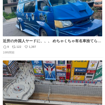
近所の外国人ヤードに、、、 めちゃくちゃ有名車捨てられ
てました😭 外装ぼろぼろだし、、 中も何にも残ってない
9
122
1,397
返
リ
い
し、、 可哀想に😢😢 今まで数十年お疲れ様でした、、 #バ
18時間前
信
ポ
い
ニング #当時 #廃車 #勿体無い
数
ス
ね
ト
数
数