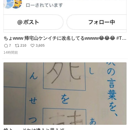
ちょwww 帰宅山ケンイチに改名してるwwww😂😂😂 #Tシ
ャツが乾くまで #松山ケンイチ
7
210
3,605
返
リ
い
14時間前
信
ポ
い
数
ス
ね
ト
数
数