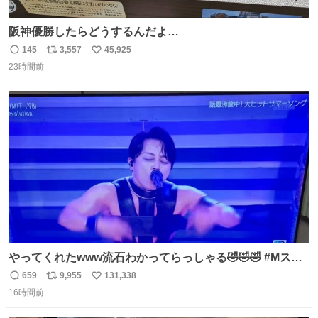
阪神優勝したらどうするんだよ…
145
3,557
45,925
返
リ
い
23時間前
信
ポ
い
数
ス
ね
ト
数
数
やってくれたwww流石わかってらっしゃる🤣🤣🤣 #Mステ
#西川貴教
659
9,955
131,338
返
リ
い
16時間前
信
ポ
い
数
ス
ね