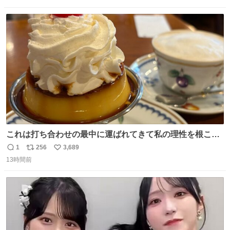
数
ス
ね
ト
数
数
これは打ち合わせの最中に運ばれてきて私の理性を根こそ
ぎ奪い去ったプリンの写真です。
1
256
3,689
返
リ
い
13時間前
信
ポ
い
数
ス
ね
ト
数
数