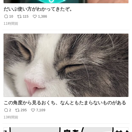
だいぶ使い方がわかってきたぞ。
10
115
1,386
返
リ
い
11時間前
信
ポ
い
数
ス
ね
ト
数
数
この角度から見るおくち、なんともたまらないものがある
2
295
7,109
返
リ
い
13時間前
信
ポ
い
数
ス
ね
ト
数