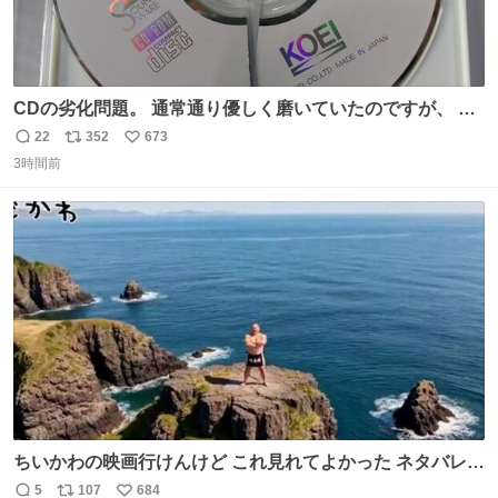
CDの劣化問題。 通常通り優しく磨いていたのですが、 薄
い氷のようにバリッと割れてしまいました。。 中々高価な
22
352
673
返
リ
い
ソフトなので辛いです😭 数十年後にはCDゲームソフト、
3時間前
信
ポ
い
みなこうなってしまうのでしょうか。。
数
ス
ね
ト
数
数
ちいかわの映画行けんけど これ見れてよかった ネタバレあ
ったらごめんなさい
5
107
684