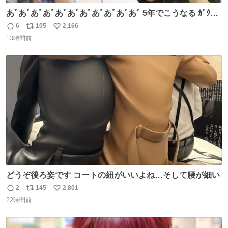
あﾞあﾞあﾞあﾞあﾞあﾞあﾞあﾞあﾞあﾞあﾞ 5年でこうなる ｶﾞｸｶﾞ
ｸ((( ；ﾟДﾟ)))ﾌﾞﾙﾌﾞﾙ
6
105
2,166
返
リ
い
13時間前
信
ポ
い
数
ス
ね
ト
数
数
どうぞ後ろ姿です コートの紐がいいよね…そして腰が細い
2
145
2,801
返
リ
い
22時間前
信
ポ
い
数
ス
ね
ト
数