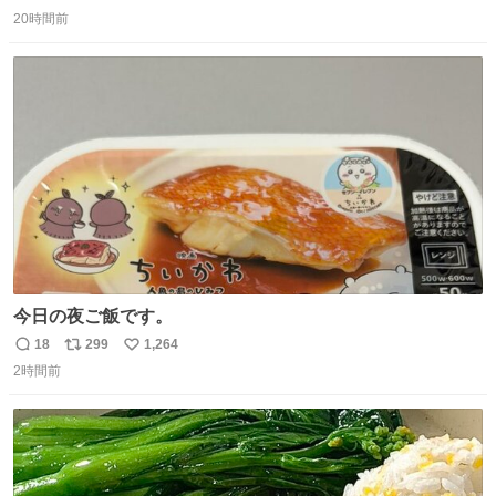
返
リ
い
20時間前
信
ポ
い
数
ス
ね
ト
数
数
今日の夜ご飯です。
18
299
1,264
返
リ
い
2時間前
信
ポ
い
数
ス
ね
ト
数
数