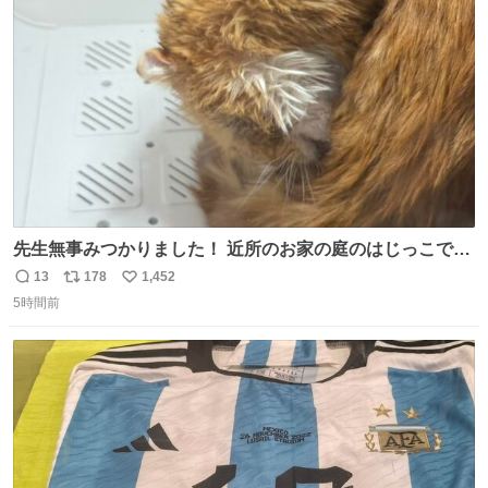
ト
数
数
先生無事みつかりました！ 近所のお家の庭のはじっこでう
ずくまってました💦 拡散してくれたり探してくれたみなさ
13
178
1,452
返
リ
い
ん本当にありがとございます！ 飛び出し防止柵を増やして
5時間前
信
ポ
い
先生とちょびが怖い思いをしないでいいようにしようと思
数
ス
ね
う！
ト
数
数