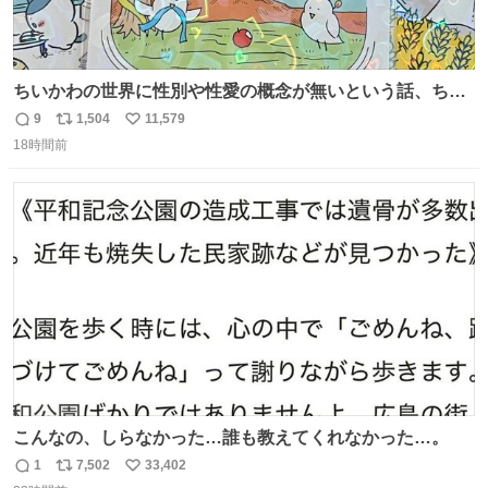
ちいかわの世界に性別や性愛の概念が無いという話、ちい
かわタロットでも恋人・女帝・女教皇あたりは性別を意識
9
1,504
11,579
返
リ
い
させないように描かれてるんだよね。かなり徹底している
18時間前
信
ポ
い
印象。
数
ス
ね
ト
数
数
こんなの、しらなかった…誰も教えてくれなかった…。
1
7,502
33,402
返
リ
い