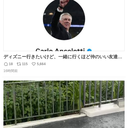
ディズニー行きたいけど、一緒に行くほど仲のいい友達が
居ない… ほんでこれ
18
115
5,664
返
リ
い
16時間前
信
ポ
い
数
ス
ね
ト
数
数