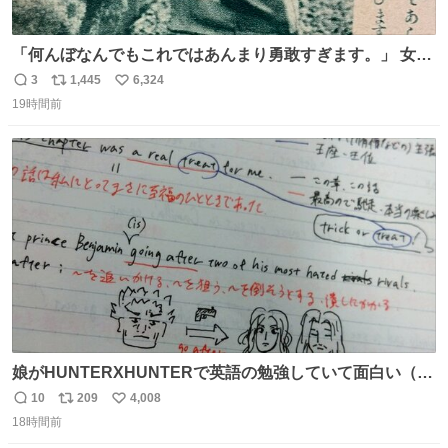
「何んぼなんでもこれではあんまり勇敢すぎます。」 女性
の立ち振る舞い指南コーナーで、大股を「下品」や「はし
3
1,445
6,324
返
リ
い
たない」という言葉を使わず「勇敢すぎます」と洒落っ気
19時間前
信
ポ
い
たっぷりにたしなめる当時の言葉選びよ 勇敢すぎます、使
数
ス
ね
っていきたい… （昭和4年婦人倶楽部新年号より）
ト
数
数
娘がHUNTERXHUNTERで英語の勉強していて面白い（娘
の許可済み）
10
209
4,008
返
リ
い
18時間前
信
ポ
い