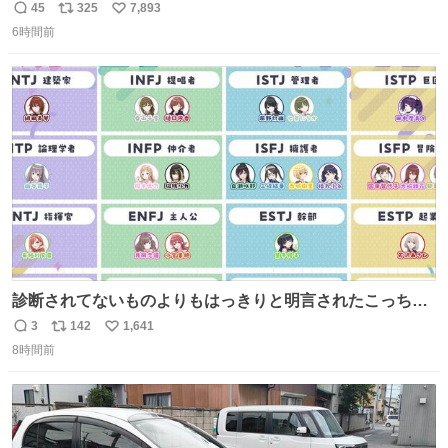
売されているのもですか？
45
325
7,893
返
リ
い
6時間前
信
ポ
い
数
ス
ね
ト
数
数
診断されてないものよりもはっきりと明言されたこっちで
話しませんかというお気持ち
3
142
1,641
返
リ
い
8時間前
信
ポ
い
数
ス
ね
ト
数
数