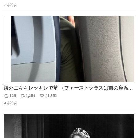
返
リ
い
7時間前
信
ポ
い
数
ス
ね
ト
数
数
海外ニキキレッキレで草 （ファーストクラスは前の座席で
あるため）
125
1,259
41,352
返
リ
い
9時間前
信
ポ
い
数
ス
ね
ト
数
数