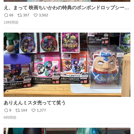
え、まって 映画ちいかわの特典のボンボンドロップシール
もうメルカリにでてるやん #ちいかわ
66
307
3,502
返
リ
い
18時間前
信
ポ
い
数
ス
ね
ト
数
数
ありえんミスタ売ってて笑う
9
104
1,377
返
リ
い
6時間前
信
ポ
い
数
ス
ね
ト
数