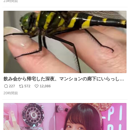
23時間前
信
ポ
い
数
ス
ね
ト
数
数
飲み会から帰宅した深夜、マンションの廊下にいらっしゃ
ったオニヤンマ様 まさかこんな都会でお会いできるなんて
227
572
12,086
返
リ
い
思っておらず大興奮しております かっこよすぎる 指を差し
20時間前
信
ポ
い
伸べると乗ってきてくれたのでひとまず一緒に帰宅しまし
数
ス
ね
たが、飛ばないということは弱っていらっしゃるのでしょ
ト
数
数
うか…素敵すぎる