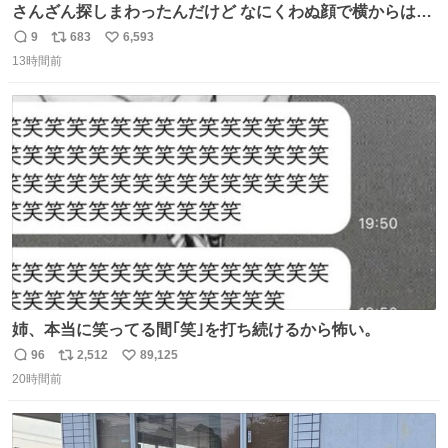
さんざん探しまわったんだけど なにくわぬ顔で横からはえ
てた
9
683
6,593
返
リ
い
13時間前
信
ポ
い
数
ス
ね
ト
数
数
姉、本当に笑ってる間｢笑｣を打ち続けるから怖い。
96
2,512
89,125
返
リ
い
20時間前
信
ポ
い
数
ス
ね
ト
数