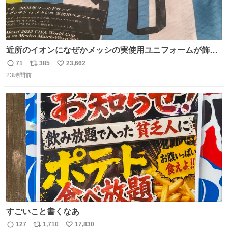
近所のイオンになぜかメッシの実使用ユニフォームが飾っ
てあっておもろい
71
385
23,662
返
リ
い
23時間前
信
ポ
い
数
ス
ね
ト
数
数
すごいこと書くなあ
127
1,710
17,830