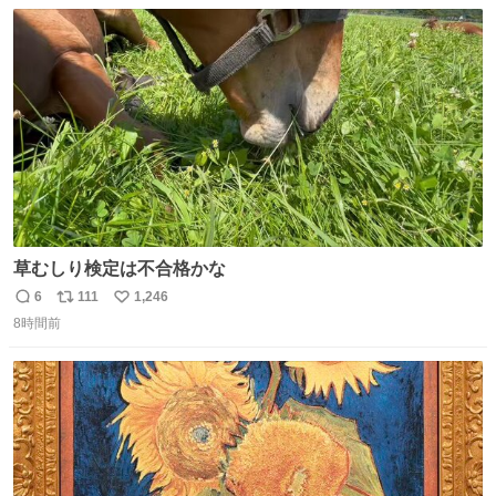
数
ス
ね
ト
数
数
草むしり検定は不合格かな
6
111
1,246
返
リ
い
8時間前
信
ポ
い
数
ス
ね
ト
数
数