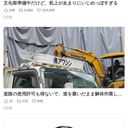
文化祭準備中だけど、机上があまりにいじめっぽすぎる
248
4,484
103,095
返
リ
い
1日前
信
ポ
い
数
ス
ね
ト
数
数
道路の使用許可も得ないで、道を塞いだまま解体作業して
る。 写真を撮ろうとしたら「勝手に写真撮るな馬鹿野郎」
15
310
949
返
リ
い
と罵倒されるなど。
1日前
信
ポ
い
数
ス
ね
ト
数
数