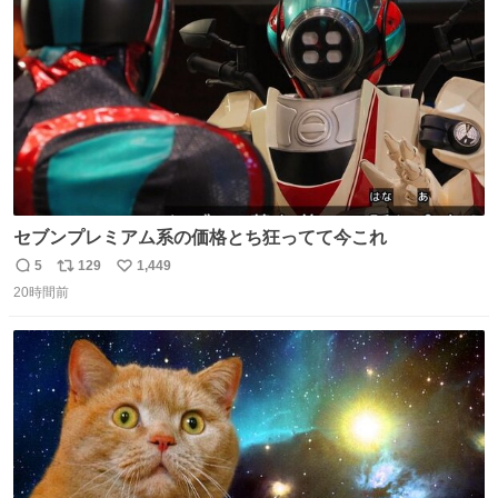
数
セブンプレミアム系の価格とち狂ってて今これ
5
129
1,449
返
リ
い
20時間前
信
ポ
い
数
ス
ね
ト
数
数