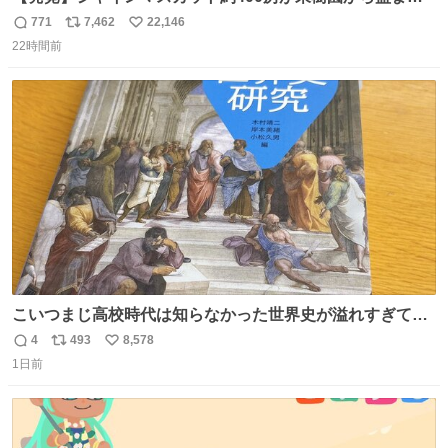
る 栃木・佐野市 news.livedoor.com/article/detail… 被害
771
7,462
22,146
返
リ
い
に遭った果樹園には防犯カメラなどはなく、シャインマス
22時間前
信
ポ
い
カットが盗まれた木には刃物などで切られた跡が。市内で
数
ス
ね
今年に入って同様の被害は確認されておらず、警察はパト
ト
数
数
ロールを強化する。
こいつまじ高校時代は知らなかった世界史が溢れすぎてて
𝑩𝑰𝑮 𝑳𝑶𝑽𝑬＿＿
4
493
8,578
返
リ
い
1日前
信
ポ
い
数
ス
ね
ト
数
数