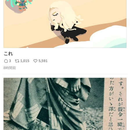
これ
3
1,015
5,591
返
リ
い
8時間前
信
ポ
い
数
ス
ね
ト
数
数