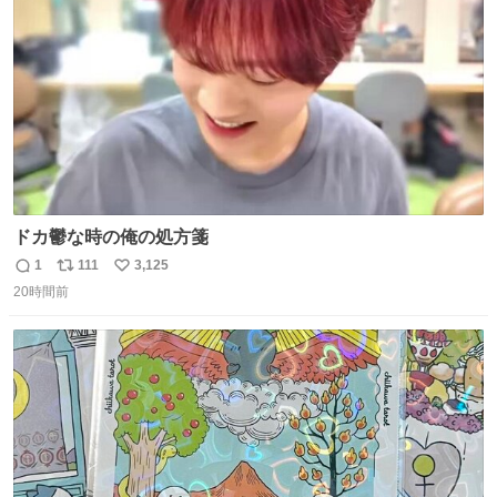
数
ドカ鬱な時の俺の処方箋
1
111
3,125
返
リ
い
20時間前
信
ポ
い
数
ス
ね
ト
数
数