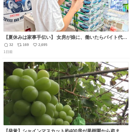
【夏休みは家事手伝い】 女房が娘に、働いたらバイト代も
らえば？と言ったら、娘は、いらない、と言って黙々と働
32
169
2,695
返
リ
い
いてくれました。 あとでソフトクリーム買ってやろうと思
1日前
信
ポ
い
いました。
数
ス
ね
ト
数
数
【発覚】シャインマスカット約400房が果樹園から盗まれ