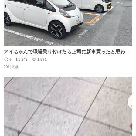
アイちゃんで職場乗り付けたら上司に新車買ったと思われ
たの嬉しすぎる。 20年落ちの車もやりようによっては新車
9
142
1,571
返
リ
い
っぽく見えるってことよ。 令和の車の横に並べても違和感
20時間前
信
ポ
い
ない平成18年式です。
数
ス
ね
ト
数
数