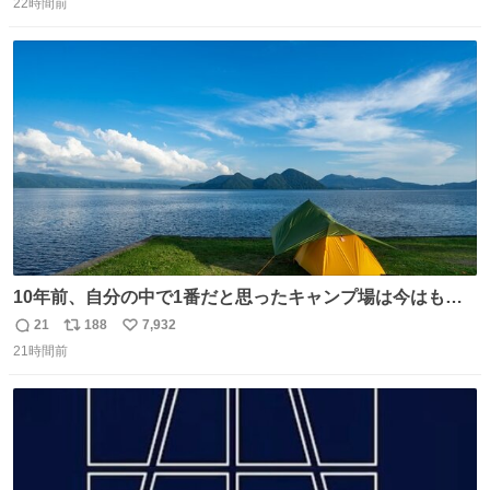
22時間前
信
ポ
い
数
ス
ね
ト
数
数
10年前、自分の中で1番だと思ったキャンプ場は今はもう
ない
21
188
7,932
返
リ
い
21時間前
信
ポ
い
数
ス
ね
ト
数
数