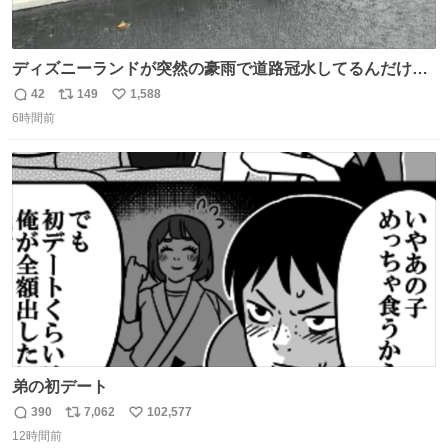
ディズニーランドが突然の豪雨で道路冠水してるんだけど
☔️ この雨で今年初のミッションクールダウン中止。幾ら何
42
149
1,588
返
リ
い
でもやばすぎだろ...
6時間前
信
ポ
い
数
ス
ね
ト
数
数
弟の初デート
390
7,062
102,577
返
リ
い
12時間前
信
ポ
い