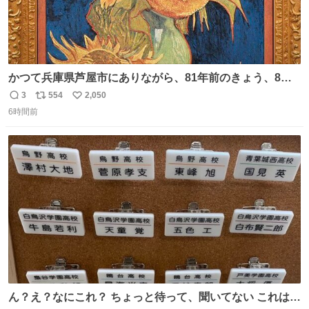
かつて兵庫県芦屋市にありながら、81年前のきょう、8月6
日の阪神大空襲の折に残念ながら焼失した、 #ゴッホ の幻
3
554
2,050
返
リ
い
の「 #ヒマワリ 」。 当館は、東京都にある武者小路実篤記
6時間前
信
ポ
い
念館にご協力いただき、当時発行されたカラー印刷画集よ
数
ス
ね
り陶板で原寸大に再現し、2014年より展示しています。 #
ト
数
数
大塚国際美術館
ん？え？なにこれ？ ちょっと待って、聞いてない これは販