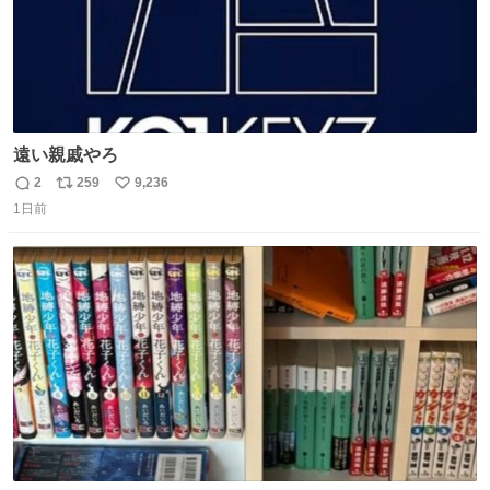
遠い親戚やろ
2
259
9,236
返
リ
い
1日前
信
ポ
い
数
ス
ね
ト
数
数