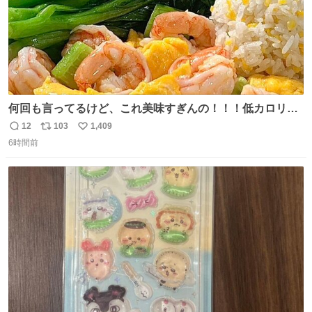
何回も言ってるけど、これ美味すぎんの！！！低カロリー
で満足感エグいから一生食べてる😭
12
103
1,409
返
リ
い
6時間前
信
ポ
い
数
ス
ね
ト
数
数