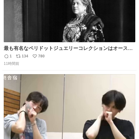
最も有名なペリドットジュエリーコレクションはオースト
リア大公妃イザベラが所有していたもの。一時期キッチン
1
134
780
返
リ
い
ペーパーに包んで保管されていたことに衝撃💥を受けた。
11時間前
信
ポ
い
数
ス
ね
ト
数
数