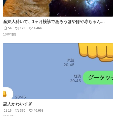
産婦人科いて、1ヶ月検診であろうほやほや赤ちゃん👩‍🍼
と推定2,3歳の女の子👧🏻をワンオペで連れてるママがいる
54
173
4,464
返
リ
い
のだけども 女の子ずっとママの側から離れない…⁉️ 手を繋
10時間前
信
ポ
い
がなくてもうろちょろしないしママが歩いたらピクミンみ
数
ス
ね
たいにﾄﾃﾄﾃついてってるし逃走しないし脱走しないし逃げ
ト
数
数
ないし走ら文字数
恋人かわいすぎ
16
370
40,668
返
リ
い