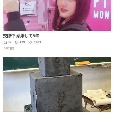
交際中 結婚して5年
32
139
7,403
返
リ
い
7時間前
信
ポ
い
数
ス
ね
ト
数
数