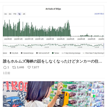
数
ス
ね
ト
数
数
誰もホルムズ海峡の話をしなくなったけどタンカーの往来
は消滅したままですねと
1
3,446
7,677
返
リ
い
1日前
信
ポ
い
数
ス
ね
ト
数
数