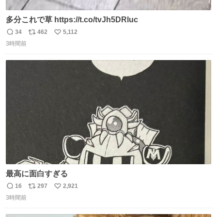
多分これで草 https://t.co/tvJh5DRluc
34
462
5,112
返
リ
い
3時間前
信
ポ
い
数
ス
ね
ト
数
数
最高に面白すぎる
16
297
2,921
返
リ
い
3時間前
信
ポ
い
数
ス
ね