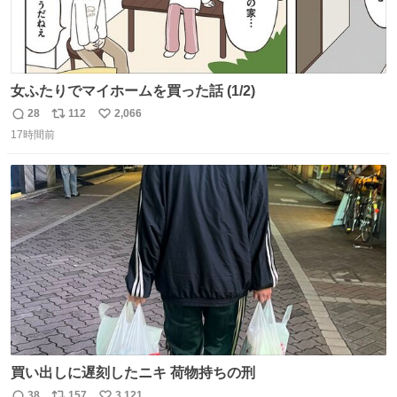
女ふたりでマイホームを買った話 (1/2)
28
112
2,066
返
リ
い
17時間前
信
ポ
い
数
ス
ね
ト
数
数
買い出しに遅刻したニキ 荷物持ちの刑
38
157
3,121