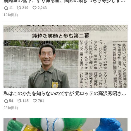
筋肉量の低下、すり減る歯、関節の動きづらさ等少しずつ
現れる変化。 ごはんを細かくすることで #風花 の歯に代わ
11
210
2,243
返
リ
い
るよ。サプリを食べてもらうことで筋肉や関節をサポート
12時間前
信
ポ
い
しようね 風花が無理なく続けられる範囲で、高齢のステー
数
ス
ね
ジまで頑張ってきたその身体も風花の意思も大切にしてい
ト
数
数
くよ #徳山動物園
私はこのかたを知らないのですが 元ロッテの高沢秀昭さん
現在67才 保育士として活躍✨ 「タウンニュース」より #
54
145
701
返
リ
い
ロッテ #高沢秀昭 さん
23時間前
信
ポ
い
数
ス
ね
ト
数
数