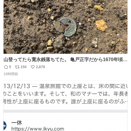
数
山登ってたら寛永銭落ちてた。 亀戸正字だから1670年頃に
鋳造されたもの。
5
150
2,878
返
リ
い
16時間前
信
ポ
い
数
ス
ね
ト
数
数