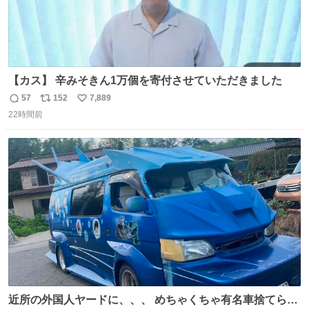
【カス】 辛みそきん1万個を寄付させていただきました
57
152
7,889
返
リ
い
22時間前
信
ポ
い
数
ス
ね
ト
数
数
近所の外国人ヤードに、、、 めちゃくちゃ有名車捨てられ