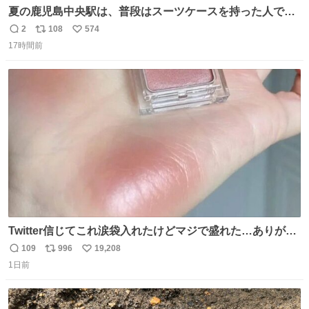
夏の鹿児島中央駅は、普段はスーツケースを持った人で溢
れています。 しかし、今日の夕方では、1〜2人しか見ませ
2
108
574
返
リ
い
んでした。 近くの『みやげ横丁』も、お客さんが少なかっ
17時間前
信
ポ
い
たです。 九州新幹線は新水俣駅駅まで復旧しましたが、や
数
ス
ね
はり全線が通れないとキツイですね。 こういう時は、地元
ト
数
数
民が支えましょ。
Twitter信じてこれ涙袋入れたけどマジで盛れた…ありがと
う…
109
996
19,208
返
リ
い
1日前
信
ポ
い
数
ス
ね
ト
数