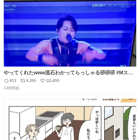
ト
数
数
やってくれたwww流石わかってらっしゃる🤣🤣🤣 #Mステ
#西川貴教
613
8,365
111,650
返
リ
い
14時間前
信
ポ
い
数
ス
ね
ト
数
数