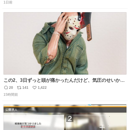
＆寝起きのボサボサ頭でも「今日も可愛いね」が止まらな
1日前
信
ポ
い
い。放っておくと永遠に髪撫でてきて作業進まない()
数
ス
ね
156cm40kg、年中日焼け止めとお友達の私より綺麗な手や
ト
数
数
めてもろて とか言う
この2、3日ずっと頭が痛かったんだけど、気圧のせいかし
ら…
20
141
1,422
返
リ
い
15時間前
信
ポ
い
数
ス
ね
ト
数
数