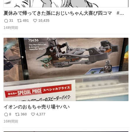
夏休みで帰ってきた孫におじいちゃん大喜び四コマ #四
コマ漫画 #Web漫画 #漫画が読めるハッシュタグ
31
491
10,435
返
リ
い
14時間前
信
ポ
い
数
ス
ね
ト
数
数
イオンのおもちゃ売り場ヤバい
8
360
4,377
返
リ
い
16時間前
信
ポ
い
数
ス
ね