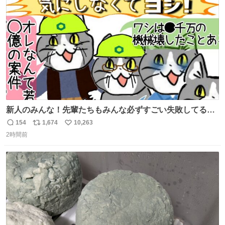
数
新人のみんな！先輩たちもみんな必ずすごい失敗してるか
ら、ちいさいことは気にしなくてヨシ！ #現場猫
154
1,674
10,263
返
リ
い
2時間前
信
ポ
い
数
ス
ね
ト
数
数