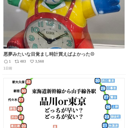
悪夢みたいな目覚まし時計買えばよかった⚾
1
483
3,568
返
リ
い
1日前
信
ポ
い
数
ス
ね
ト
数
数