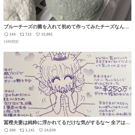
ブルーチーズの菌を入れて初めて作ってみたチーズなんだ
けど 本能でちょっとヤバいと思っちゃう見た目だな
144
722
15,981
返
リ
い
16時間前
信
ポ
い
数
ス
ね
ト
数
数
冨樫夫妻は純粋に浮かれてるだけな気がするな〜 全アはこ
こに自分の市場価値的なものを上乗せするので、 すっぴん
268
1,141
24,939
返
リ
い