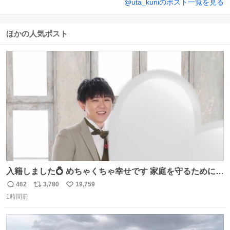
@
uta_kuni
のポスト一覧を見る
ほかの人気ポスト
入籍しました💍 めちゃくちゃ幸せです 家庭を守るためにも
頑張ります！
462
3,780
19,759
返
リ
い
1時間前
信
ポ
い
数
ス
ね
ト
数