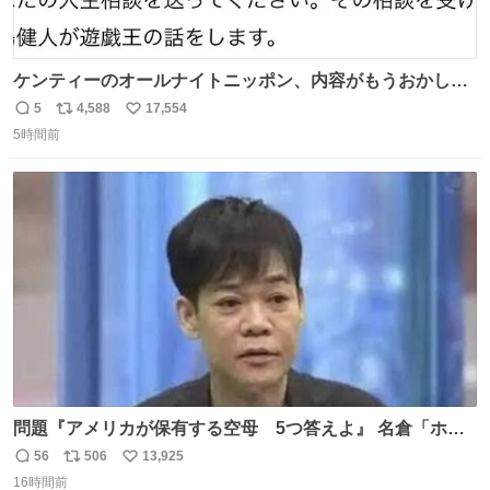
ケンティーのオールナイトニッポン、内容がもうおかしい
#中島健人ANN
5
4,588
17,554
返
リ
い
5時間前
信
ポ
い
数
ス
ね
ト
数
数
問題『アメリカが保有する空母 5つ答えよ』 名倉「ホン
マごめん、日本」
56
506
13,925
返
リ
い
16時間前
信
ポ
い