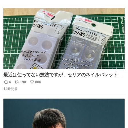
小学4年生と妹が登場。自宅の2階には部屋が4つあるの
数
ス
ね
に、父が2部屋使い、姉妹は1部屋。文句を言うと「ナイト
ト
数
数
スクープに改造してもらえ！無理やろけどな」と
最近は使ってない技法ですが、セリアのネイルパレットの
四隅をハサミで切り落とし、やすりがけすればミニチュア
4
190
886
返
リ
い
食器ができます。 底にストローをカットしたものを接着し
14時間前
信
ポ
い
塗装すれば茶碗になります。素材が塩化ビニルなので接着
数
ス
ね
剤や塗料は対応したものを使うと良いです。 透明はそのま
ト
数
数
までも使えます。