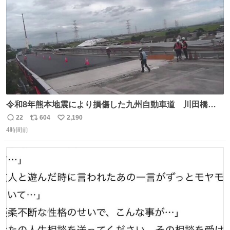
数
令和8年熊本地震により損傷した九州自動車道 川田橋
（下り線）の復旧作業を行っています。 タイムラプス動画
22
604
2,190
返
リ
い
で、橋りょうと盛土部との段差を舗装にてすりつけを行っ
4時間前
信
ポ
い
ている様子をご紹介します。 早期復旧に向けて着実に工事
数
ス
ね
を進めてまいります。 #NEXCO西日本 #熊本地震
ト
数
数