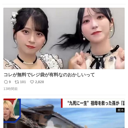
数
ス
ね
ト
数
数
コレが無料でレジ袋が有料なのおかしいって
9
101
2,828
返
リ
い
13時間前
信
ポ
い
数
ス
ね
ト
数
数