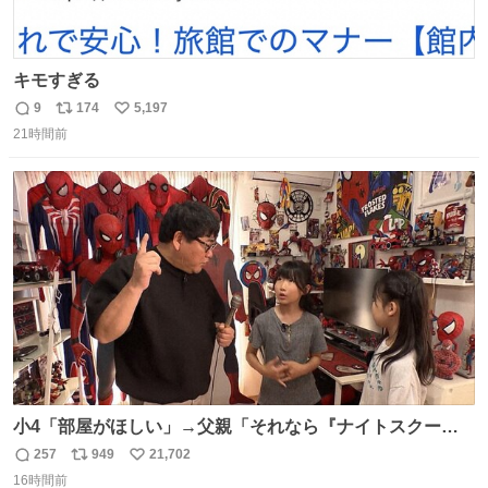
キモすぎる
9
174
5,197
返
リ
い
21時間前
信
ポ
い
数
ス
ね
ト
数
数
小4「部屋がほしい」→父親「それなら『ナイトスクー
プ』に言え！無理やろけどな…」
257
949
21,702
返
リ
い
oricon.co.jp/news/2472553/f… ⠀ 「父の部屋を奪いたい」
16時間前
信
ポ
い