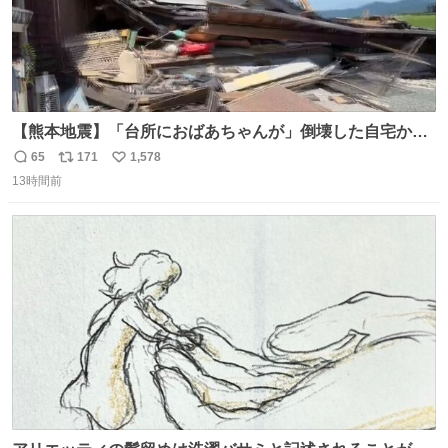
【熊本地震】「台所におばあちゃんが」倒壊した自宅から
孫が救出 地震発生時、台所で夕食の準備をしていた祖母の
65
171
1,578
返
リ
い
「助けて」という声。祖母を背負い、助け出した孫が「命
13時間前
信
ポ
い
があったのは奇跡」と当時の状況を語った。
数
ス
ね
ト
数
数