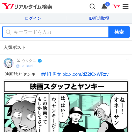
i
ログイン
ID新規取得
検索
人気ポスト
ウタクニ
@
uta_kuni
映画館とヤンキー
#
創作男女
pic.x.com/dZ2fCxWRzv