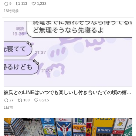
てました😭 外装ぼろぼろだし、、 中も何にも残ってない
9
113
1,232
返
リ
い
し、、 可哀想に😢😢 今まで数十年お疲れ様でした、、 #バ
16時間前
信
ポ
い
ニング #当時 #廃車 #勿体無い
数
ス
ね
ト
数
数
彼氏とのLINEはいつでも楽しいし付き合いたての頃の嬉し
かったLINEは無限にあるけど(同棲前は1日で各50通くらい
27
100
8,915
返
リ
い
送りあってたし)最近嬉しかったのはこれ
1日前
信
ポ
い
数
ス
ね
ト
数
数