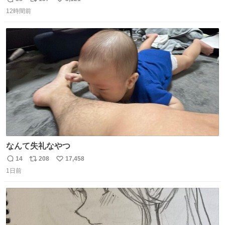
返
リ
い
12時間前
信
ポ
い
数
ス
ね
ト
数
数
なんて失礼なやつ
14
208
17,458
返
リ
い
1日前
信
ポ
い
数
ス
ね
ト
数
数