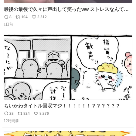
最後の最後で久々に声出して笑ったww ストレスなんて笑
って吹き飛ばせ！！ #水曜日のダウンタウン #大友康平
8
104
2,312
返
リ
い
1日前
信
ポ
い
数
ス
ね
ト
数
数
ちいかわタイトル回収マジ！！！！！！？？？？？？
28
824
8,876
返
リ
い
12時間前
信
ポ
い
数
ス
ね
ト
数