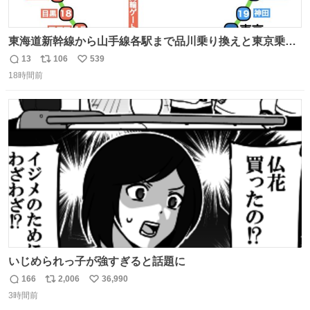
東海道新幹線から山手線各駅まで品川乗り換えと東京乗り
換え。どっちが早いか？どっちが安いか？を調べてみた。
13
106
539
返
リ
い
数字は早い方の駅からの所要時間。駅名色分けは運賃が安
18時間前
信
ポ
い
い方で色分け。赤白抜き＝品川 青白抜き＝東京。黒字は
数
ス
ね
運賃が同じ。→
ト
数
数
いじめられっ子が強すぎると話題に
166
2,006
36,990
返
リ
い
3時間前
信
ポ
い