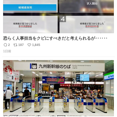
恐らく人事担当をクビにすべきだと考えられるが‥‥‥
2
187
1,845
返
リ
い
1日前
信
ポ
い
数
ス
ね
ト
数
数