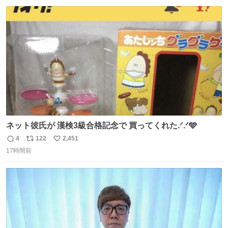
ｿﾚｵｲｼｲﾉ?(笑 … … 子どもの頃 山梨で見た ひまわり畑の風
数
ス
ね
景 淡い記憶 そんな思い出の風景… ありますか？
ト
数
数
ネット彼氏が 漢検3級合格記念で 買ってくれた.ᐟ.ᐟ🩵
4
122
2,451
返
リ
い
17時間前
信
ポ
い
数
ス
ね
ト
数
数