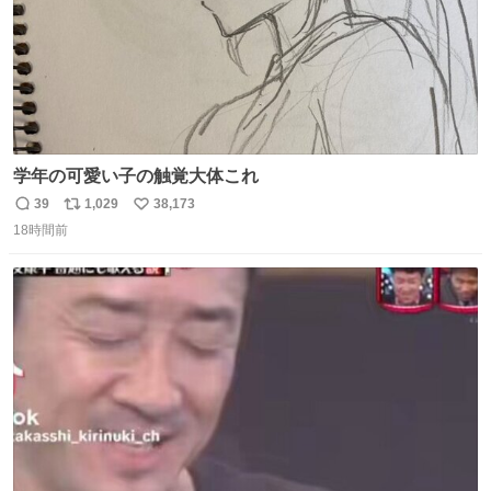
学年の可愛い子の触覚大体これ
39
1,029
38,173
返
リ
い
18時間前
信
ポ
い
数
ス
ね
ト
数
数