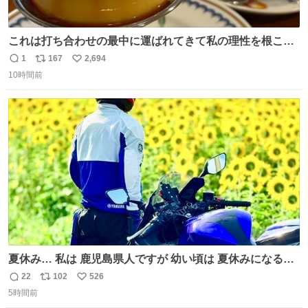
これは打ち合わせの最中に運ばれてきて私の理性を根こそ
ぎ奪い去ったプリンの写真です。
1
167
2,694
返
リ
い
10時間前
信
ポ
い
数
ス
ね
ト
数
数
夏休み… 私は 鹿児島県人ですが 幼い頃は 夏休みになると
母の郷… 山梨へ遊びに行くのが楽しみでした 母の実家へ 1
22
102
526
返
リ
い
ヶ月近く泊まって … … 今の私は 医療従事者 お盆休み？ﾅﾆ
5時間前
信
ポ
い