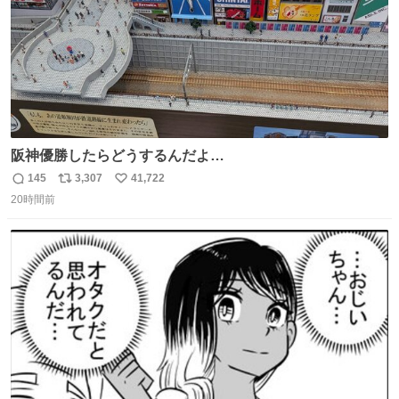
阪神優勝したらどうするんだよ…
145
3,307
41,722
返
リ
い
20時間前
信
ポ
い
数
ス
ね
ト
数
数