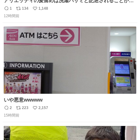
アリエッティの髪留めは洗濯バサミと記述されることが多
いですが、もっと小さいプラスチックのクリップです。 バ
1
134
1,148
返
リ
い
ネは使いやすいように強度を調整してあるはず。
12時間前
信
ポ
い
数
ス
ね
ト
数
数
いや悪意wwwww
2
223
2,157
返
リ
い
15時間前
信
ポ
い
数
ス
ね
ト
数
数