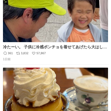
冷たーい。 子供に冷感ポンチョを着せてあげたら大はしゃ
ぎで喜んでくれました。 こんな素敵な代物を提供してくれ
361
3,832
57,967
返
リ
い
た山口県の恩師に感謝。
1日前
信
ポ
い
数
ス
ね
ト
数
数