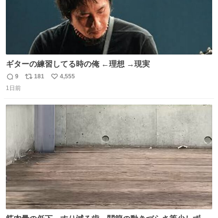
ギターの練習してる時の俺 ←理想 →現実
9
181
4,555
返
リ
い
1日前
信
ポ
い
数
ス
ね
ト
数
数