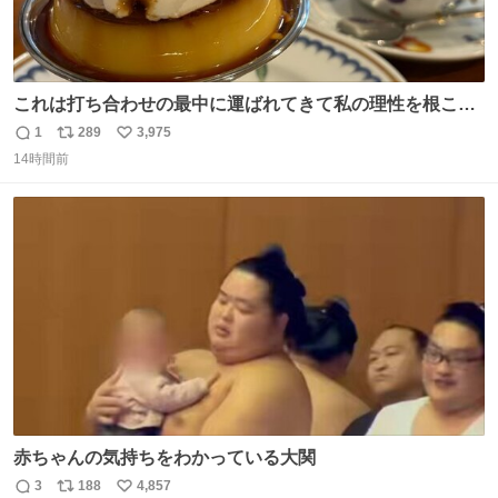
これは打ち合わせの最中に運ばれてきて私の理性を根こそ
ぎ奪い去ったプリンの写真です。
1
289
3,975
返
リ
い
14時間前
信
ポ
い
数
ス
ね
ト
数
数
赤ちゃんの気持ちをわかっている大関
3
188
4,857
返
リ
い