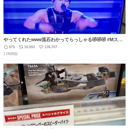
やってくれたwww流石わかってらっしゃる🤣🤣🤣 #Mステ
#西川貴教
675
10,552
138,707
返
リ
い
17時間前
信
ポ
い
数
ス
ね
ト
数
数