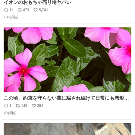
イオンのおもちゃ売り場ヤバい
11
473
5,741
返
リ
い
19時間前
信
ポ
い
数
ス
ね
ト
数
数
この頃、約束を守らない輩に騙され続けて日常にも悪影響
が出てきて仕事も出来ずでストレスマックス。 解決には断
1
145
254
返
リ
い
ち切るのみ。 そんな時に美しい光景は救いの刻です。 人様
4時間前
信
ポ
い
に迷惑をかける人間の神経には理解が出来ないし理解する
数
ス
ね
気もない。 実直に生きる！ 今日も嘘に負けずに頑張りま
ト
数
数
す。 #LUNE #約束