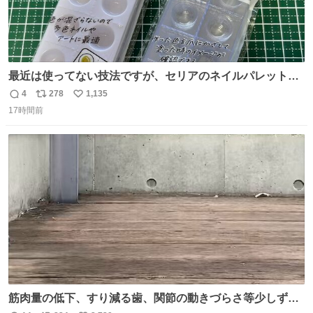
最近は使ってない技法ですが、セリアのネイルパレットの
四隅をハサミで切り落とし、やすりがけすればミニチュア
4
278
1,135
返
リ
い
食器ができます。 底にストローをカットしたものを接着し
17時間前
信
ポ
い
塗装すれば茶碗になります。素材が塩化ビニルなので接着
数
ス
ね
剤や塗料は対応したものを使うと良いです。 透明はそのま
ト
数
数
までも使えます。
筋肉量の低下、すり減る歯、関節の動きづらさ等少しずつ