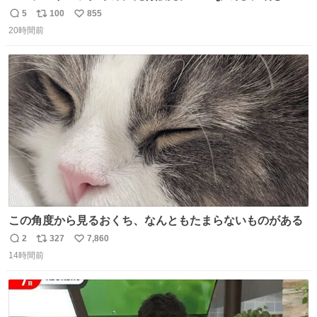
ー！？ 磁石でくっつくプルバックカーらしい
5
100
855
返
リ
い
20時間前
信
ポ
い
数
ス
ね
ト
数
数
この角度から見るおくち、なんともたまらないものがある
2
327
7,860
返
リ
い
14時間前
信
ポ
い
数
ス
ね
ト
数
数