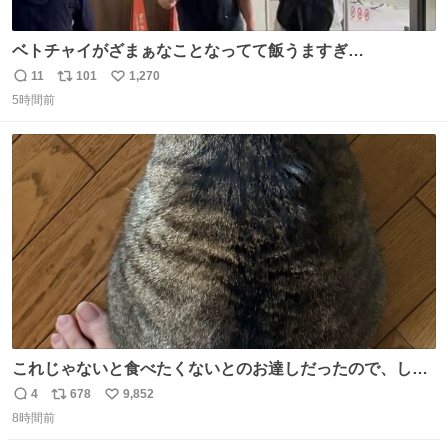
ベトチャイがざまぁなことなってて飯うますぎ
る〜〜〜！！！！！！！！ 店員さんの神対応によって先頭
11
101
1,270
返
リ
い
並んでたのに列からハブられてたwwwwwwwwwwww
5時間前
信
ポ
い
数
ス
ね
ト
数
数
これじゃないと食べたくないとのお達しだったので、しっ
ぽ置き場係になっている
4
678
9,852
返
リ
い
8時間前
信
ポ
い
数
ス
ね