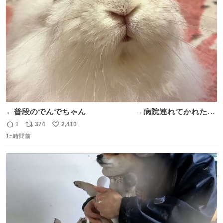
ト
数
数
←普段のでんでちゃん →病院連れてかれたで
んちゃん
1
374
2,410
返
リ
い
15時間前
信
ポ
い
数
ス
ね
ト
数
数