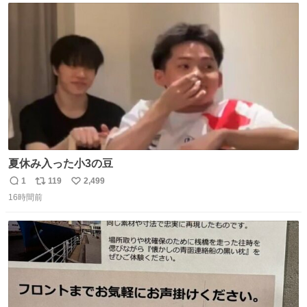
ト
数
数
夏休み入った小3の豆
1
119
2,499
返
リ
い
16時間前
信
ポ
い
数
ス
ね
ト
数
数