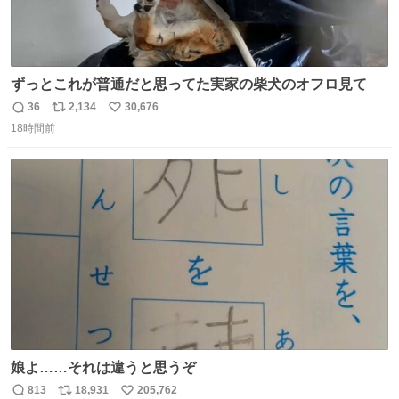
ずっとこれが普通だと思ってた実家の柴犬のオフロ見て
36
2,134
30,676
返
リ
い
18時間前
信
ポ
い
数
ス
ね
ト
数
数
娘よ……それは違うと思うぞ
813
18,931
205,762
返
リ
い