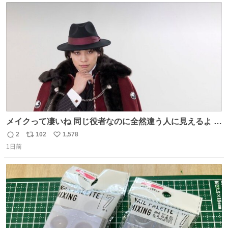
ト
数
数
メイクって凄いね 同じ役者なのに全然違う人に見えるよ #
仮面ライダーマイス #ブルーロック
2
102
1,578
返
リ
い
1日前
信
ポ
い
数
ス
ね
ト
数
数