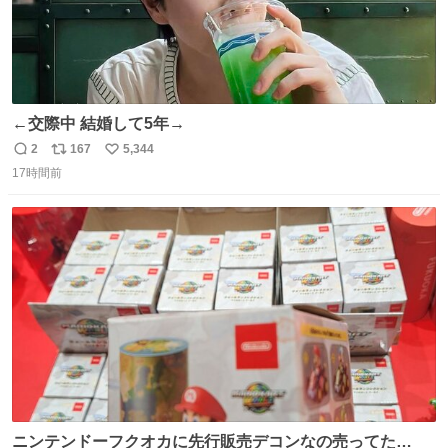
←交際中 結婚して5年→
2
167
5,344
返
リ
い
17時間前
信
ポ
い
数
ス
ね
ト
数
数
ニンテンドーフクオカに先行販売デコンなの売ってた