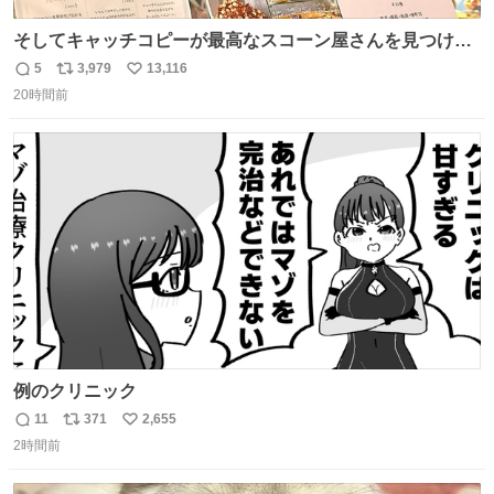
そしてキャッチコピーが最高なスコーン屋さんを見つけて
しまったので思わず買い込んでしまった。スコーンなんて
5
3,979
13,116
返
リ
い
パッサパサなほどええですからね。
20時間前
信
ポ
い
数
ス
ね
ト
数
数
例のクリニック
11
371
2,655
返
リ
い
2時間前
信
ポ
い
数
ス
ね