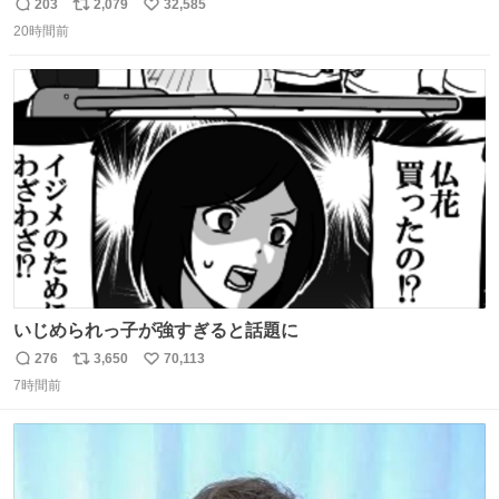
的な演技が毎回シンドい。
203
2,079
32,585
返
リ
い
20時間前
信
ポ
い
数
ス
ね
ト
数
数
いじめられっ子が強すぎると話題に
276
3,650
70,113
返
リ
い
7時間前
信
ポ
い
数
ス
ね
ト
数
数