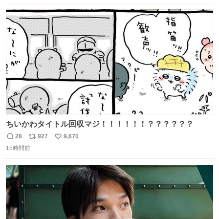
数
ス
ね
ト
数
数
ちいかわタイトル回収マジ！！！！！！？？？？？？
28
927
9,670
返
リ
い
15時間前
信
ポ
い
数
ス
ね
ト
数
数