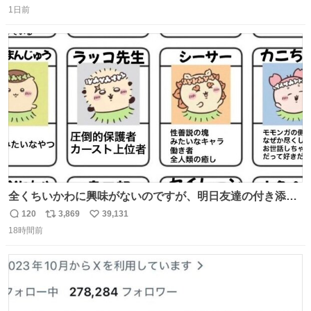
1日前
信
ポ
い
数
ス
ね
ト
数
数
全くちいかわに興味がないのですが、明日友達の付き添い
で見に行きます。 事前に予習できるよう、友達がキャラク
120
3,869
39,131
返
リ
い
ターの説明を作ってくれたのですが、くりまんじゅうとい
18時間前
信
ポ
い
うやつに説明に「あんたみたいなやつ」と書かれていまし
数
ス
ね
た。 一気に楽しみになりました。
ト
数
数