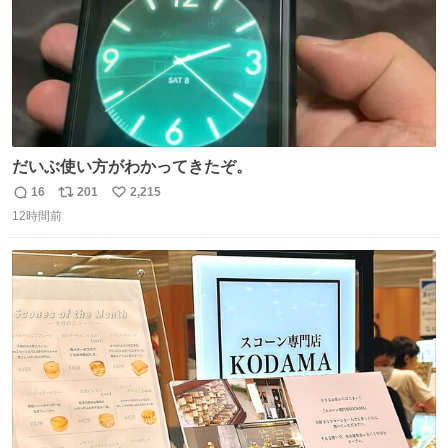
だいぶ使い方がわかってきたぞ。
16
201
2,215
返
リ
い
12時間前
信
ポ
い
数
ス
ね
ト
数
数