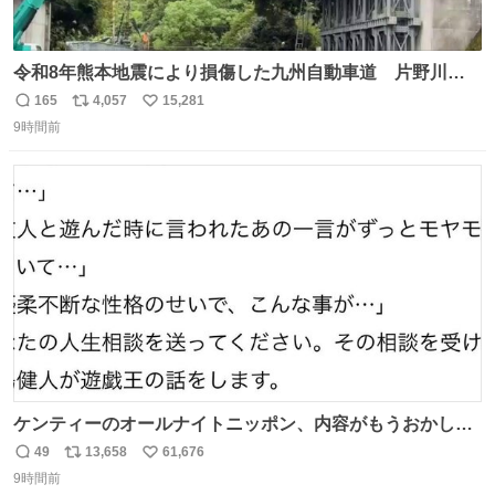
令和8年熊本地震により損傷した九州自動車道 片野川橋
（下り線）の復旧作業を行っています。 タイムラプス動画
165
4,057
15,281
返
リ
い
で、段差が生じた橋桁をジャッキアップしている様子をご
9時間前
信
ポ
い
紹介します。 引き続き、早期復旧に向けて着実に工事を進
数
ス
ね
めてまいります。 #NEXCO西日本 #熊本地震
ト
数
数
ケンティーのオールナイトニッポン、内容がもうおかしい
#中島健人ANN
49
13,658
61,676
返
リ
い
9時間前
信
ポ
い