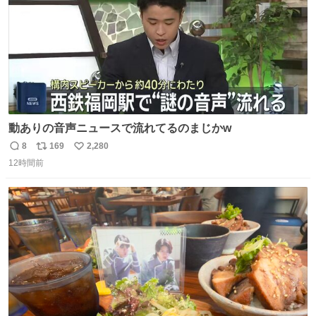
動ありの音声ニュースで流れてるのまじかw
8
169
2,280
返
リ
い
12時間前
信
ポ
い
数
ス
ね
ト
数
数