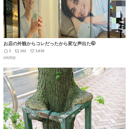
お店の外観からコレだったから変な声出た🤭
3
102
3,630
返
リ
い
6時間前
信
ポ
い
数
ス
ね
ト
数
数