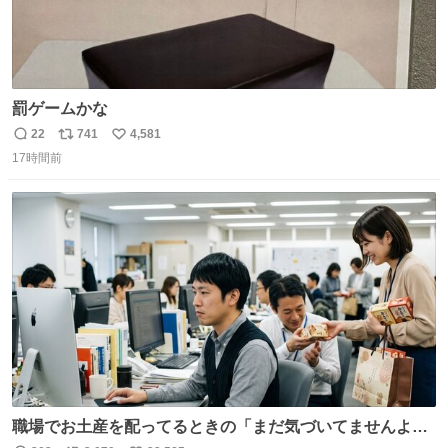
罰ゲームかな
22
741
4,581
返
リ
い
17時間前
信
ポ
い
数
ス
ね
ト
数
数
職場でお土産を配ってるときの「まだ気づいてませんよ」