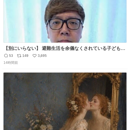
【別にいらない】 避難生活を余儀なくされている子どもた
ちのためにヒカキンボックス1000個を寄付させていただき
53
149
3,695
返
リ
い
ました
14時間前
信
ポ
い
数
ス
ね
ト
数
数