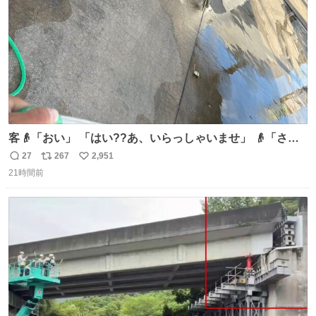
客👴「おい」 「はい??あ、いらっしゃいませ」 👴「さっ
きからずっと水出しっぱなしでもったいないだろ」 「静電
27
267
2,951
返
リ
い
気を逃がし、熱くなった地面の温度を下げ、引火事故の防
21時間前
信
ポ
い
止の為必要な作業です」 👴「水不足の昨今にもったいない
数
ス
ね
ことをするな!!」 それでは歌います、聞いてください 「井
ト
数
数
戸水」