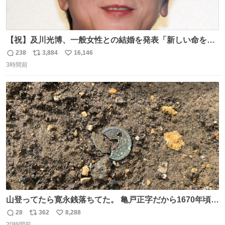
【祝】及川光博、一般女性との結婚を発表「新しい命を授
かっております」 news.livedoor.com/lite/article_d…
238
3,884
16,146
返
リ
い
「私、及川光博はこの度、交際しておりました方と入籍い
3時間前
信
ポ
い
たしました。また、新しい命を授かっております」「今後
数
ス
ね
も変わらず俳優として、ミッチーとして、努力し精進して
ト
数
数
参ります」とつづった。
山登ってたら寛永銭落ちてた。 亀戸正字だから1670年頃に
鋳造されたもの。
28
362
8,288
返
リ
い
20時間前