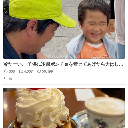
ト
数
数
冷たーい。 子供に冷感ポンチョを着せてあげたら大はしゃ
ぎで喜んでくれました。 こんな素敵な代物を提供してくれ
366
4,007
59,499
返
リ
い
た山口県の恩師に感謝。
1日前
信
ポ
い
数
ス
ね
ト
数
数