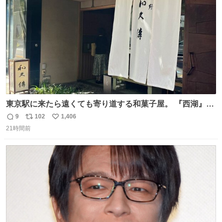
数
東京駅に来たら遠くても寄り道する和菓子屋。 『西湖』と
いう笹に包まれ、蓮根の粉で出来た生菓子がたまらなく美
9
102
1,406
返
リ
い
味しい。 笹の香りと和三盆の風味、蓮粉のもちもちと特徴
21時間前
信
ポ
い
ある食感は唯一無二。
数
ス
ね
ト
数
数