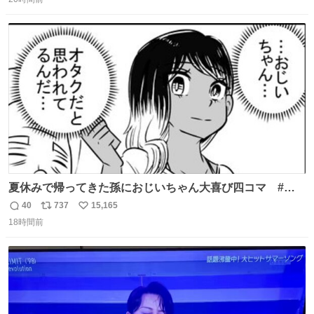
信
ポ
い
数
ス
ね
ト
数
数
夏休みで帰ってきた孫におじいちゃん大喜び四コマ #四
コマ漫画 #Web漫画 #漫画が読めるハッシュタグ
40
737
15,165
返
リ
い
18時間前
信
ポ
い
数
ス
ね
ト
数
数