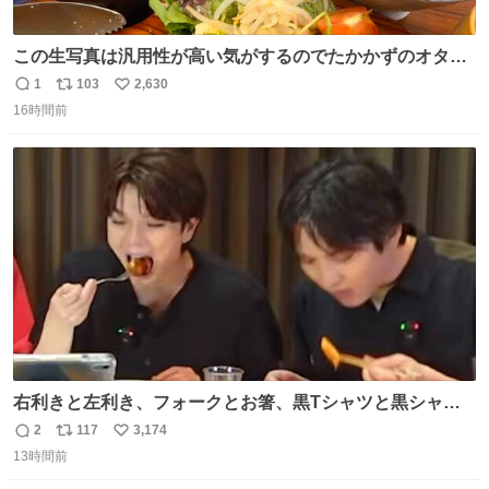
この生写真は汎用性が高い気がするのでたかかずのオタク
は絶対買った方が良いw
1
103
2,630
返
リ
い
16時間前
信
ポ
い
数
ス
ね
ト
数
数
右利きと左利き、フォークとお箸、黒Tシャツと黒シャ
ツ、ありがとう、いい塩レです
2
117
3,174
返
リ
い
13時間前
信
ポ
い
数
ス
ね