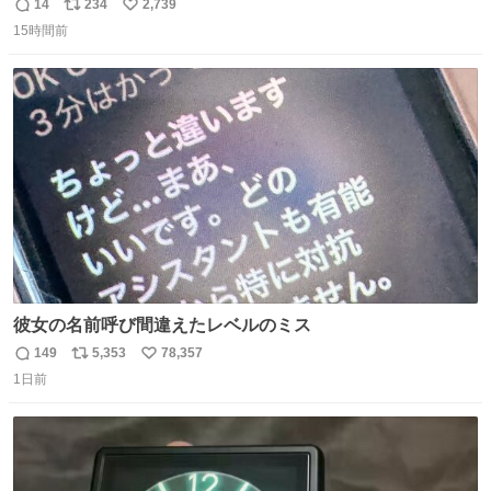
現れる変化。 ごはんを細かくすることで #風花 の歯に代わ
14
234
2,739
返
リ
い
るよ。サプリを食べてもらうことで筋肉や関節をサポート
15時間前
信
ポ
い
しようね 風花が無理なく続けられる範囲で、高齢のステー
数
ス
ね
ジまで頑張ってきたその身体も風花の意思も大切にしてい
ト
数
数
くよ #徳山動物園
彼女の名前呼び間違えたレベルのミス
149
5,353
78,357
返
リ
い
1日前
信
ポ
い
数
ス
ね
ト
数
数