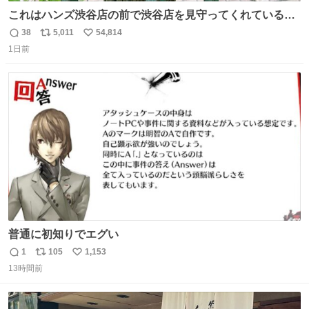
これはハンズ渋谷店の前で渋谷店を見守ってくれている
「くつろ木」。
38
5,011
54,814
返
リ
い
1日前
信
ポ
い
数
ス
ね
ト
数
数
普通に初知りでエグい
1
105
1,153
返
リ
い
13時間前
信
ポ
い
数
ス
ね
ト
数