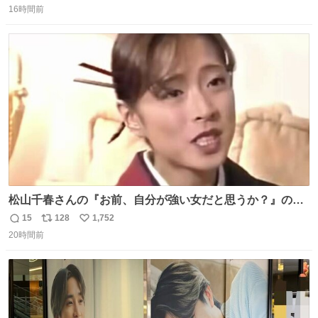
16時間前
信
ポ
い
数
ス
ね
ト
数
数
松山千春さんの『お前、自分が強い女だと思うか？』の一
言で… 中森明菜さんが思わず本音をこぼす瞬間😭
15
128
1,752
返
リ
い
20時間前
信
ポ
い
数
ス
ね
ト
数
数