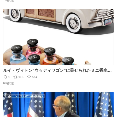
7時間前
信
ポ
い
数
ス
ね
ト
数
数
ルイ・ヴィトン“ウッディワゴン”に乗せられたミニ香水コ
フレ、グラデカラーのフレグランスケースも - fashion-
1
113
564
返
リ
い
press.net/news/149472
6時間前
信
ポ
い
数
ス
ね
ト
数
数