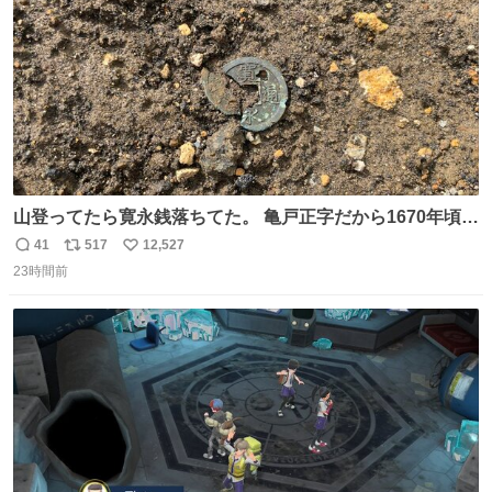
山登ってたら寛永銭落ちてた。 亀戸正字だから1670年頃に
鋳造されたもの。
41
517
12,527
返
リ
い
23時間前
信
ポ
い
数
ス
ね
ト
数
数