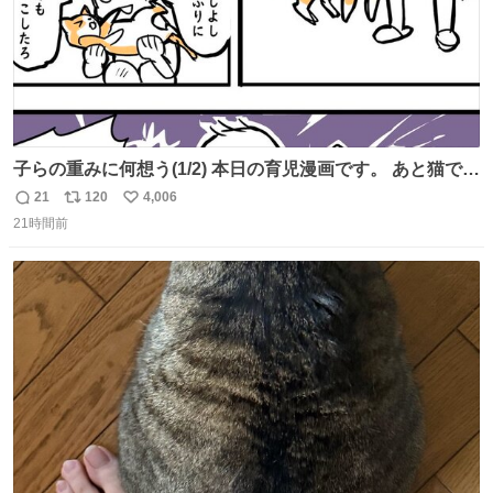
子らの重みに何想う(1/2) 本日の育児漫画です。 あと猫で
す。
21
120
4,006
返
リ
い
21時間前
信
ポ
い
数
ス
ね
ト
数
数