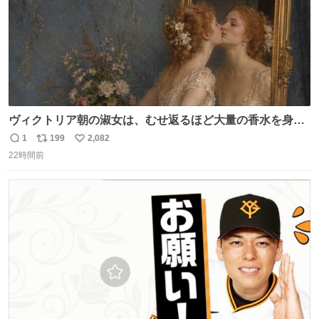
ヴィクトリア朝の淑女は、むせ返るほど大量の香水を身に
つけるものではないとされていた。それでも香水は、髪や
1
199
2,082
返
リ
い
肌の手入れと同じくらい、ヴィクトリア朝の女性達の美容
22時間前
信
ポ
い
習慣に欠かせないものだった。 当時の香水は、現在私たち
数
ス
ね
が知る香水よりも単純な組成で、その大部分は薔薇、菫、
ト
数
数
ベルガモット、