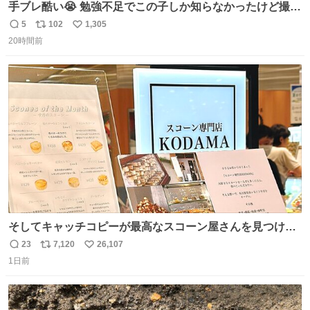
手ブレ酷い😭 勉強不足でこの子しか知らなかったけど撮っ
てみた😓😓 #TravisJapan #Jリーグ #松倉海斗
5
102
1,305
返
リ
い
20時間前
信
ポ
い
数
ス
ね
ト
数
数
そしてキャッチコピーが最高なスコーン屋さんを見つけて
しまったので思わず買い込んでしまった。スコーンなんて
23
7,120
26,107
返
リ
い
パッサパサなほどええですからね。
1日前
信
ポ
い
数
ス
ね
ト
数
数