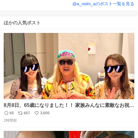
@
a_nishi_a
のポスト一覧を見る
ほかの人気ポスト
8月8日、65歳になりました！！ 家族みんなに素敵なお祝い
をしてもらいました！！ 実は今年、家族に怪我が続いてい
60
667
3,600
返
リ
い
て、 6月には娘が左膝を脱臼。 そして先月は、奥さまが同
2時間前
信
ポ
い
じく左膝を骨折し、手術・入院となりました。
数
ス
ね
ト
数