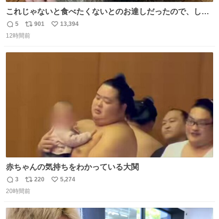
これじゃないと食べたくないとのお達しだったので、しっ
ぽ置き場係になっている
5
901
13,394
返
リ
い
12時間前
信
ポ
い
数
ス
ね
ト
数
数
赤ちゃんの気持ちをわかっている大関
3
220
5,274
返
リ
い
20時間前
信
ポ
い
数
ス
ね
ト
数