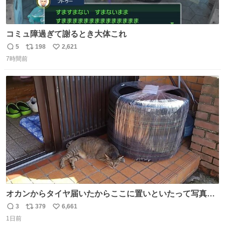
コミュ障過ぎて謝るとき大体これ
5
198
2,621
返
リ
い
7時間前
信
ポ
い
数
ス
ね
ト
数
数
オカンからタイヤ届いたからここに置いといたって写真送
られてきたけど明らかに猫が邪魔くさそうな顔してて草
3
379
6,661
返
リ
い
1日前
信
ポ
い