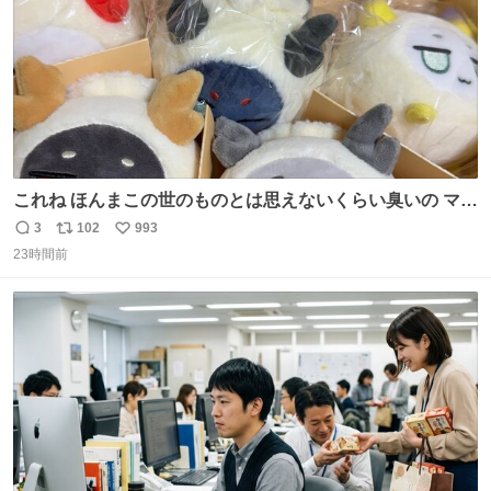
これね ほんまこの世のものとは思えないくらい臭いの マジ
で、死ぬほど、臭い 中に入ってる謎スクイーズのせいなん
3
102
993
返
リ
い
だけど
23時間前
信
ポ
い
数
ス
ね
ト
数
数