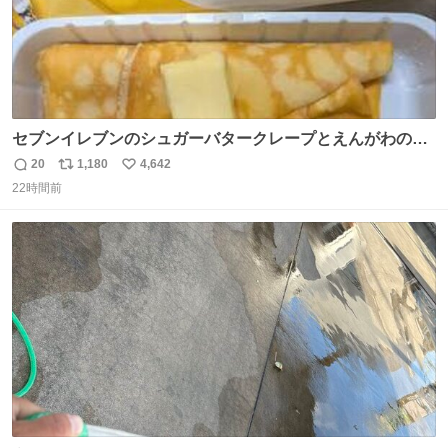
セブンイレブンのシュガーバタークレープとえんがわの寿
司を探している人へ！ シュガーバタークレープは目黒、品
20
1,180
4,642
返
リ
い
川、蒲田、渋谷、川崎、横浜、鶴見、九州の一部エリア限
22時間前
信
ポ
い
定商品で8月5日に発注が終了したため店舗に置いてあると
数
ス
ね
ころ少ないですが見つけたら即買いです🤩❣️
ト
数
数