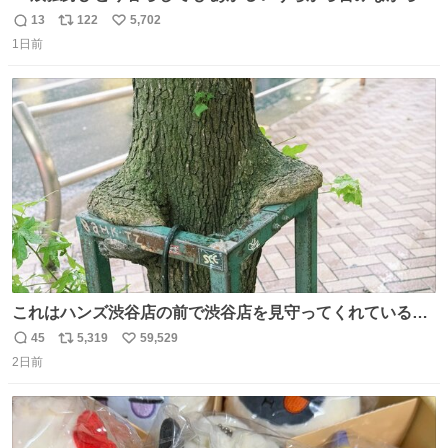
ッチンでひとり焼肉できてしあわせだもん՞ o̴̶̷̥ ̫ o̴̶̷̥ ՞
13
122
5,702
返
リ
い
1日前
信
ポ
い
数
ス
ね
ト
数
数
これはハンズ渋谷店の前で渋谷店を見守ってくれている
「くつろ木」。
45
5,319
59,529
返
リ
い
2日前
信
ポ
い
数
ス
ね
ト
数
数