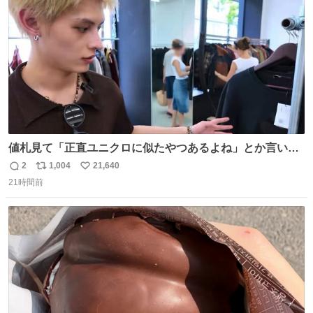
数
値札見て「正直ユニクロに似たやつあるよね」とか言い出
すの好きすぎるWWWWWWWWWWWWW こちら側と同じ
2
1,004
21,640
返
リ
い
感覚助かる🙂‍↕️🙂‍↕️🙂‍↕️
21時間前
信
ポ
い
数
ス
ね
ト
数
数