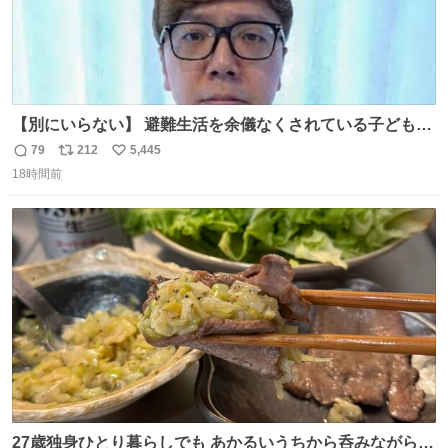
【別にいらない】 避難生活を余儀なくされている子どもた
ちのためにヒカキンボックス1000個を寄付させていただき
79
212
5,445
返
リ
い
ました
18時間前
信
ポ
い
数
ス
ね
ト
数
数
27歳独身ひとり暮らしでも あかるいうちから呑みながらキ