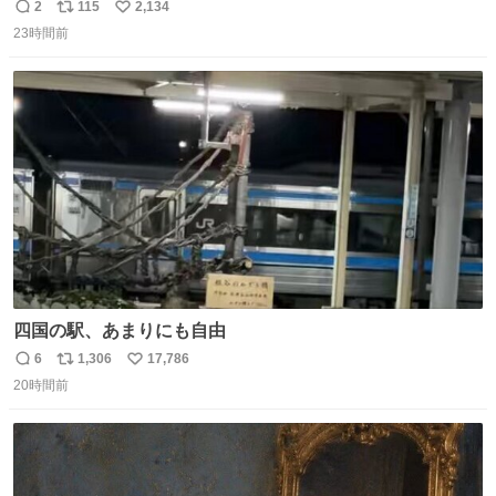
同等の重さだそうです。 鑑賞者は一つ持ち帰れますが、亡
2
115
2,134
返
リ
い
くなった人の一部を持ち帰っているような感覚になりまし
23時間前
信
ポ
い
た。 勇気を出して口に入れたら、ハッカ味😳✨ #ポーラ美
数
ス
ね
術館
ト
数
数
四国の駅、あまりにも自由
6
1,306
17,786
返
リ
い
20時間前
信
ポ
い
数
ス
ね
ト
数
数