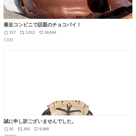
最近コンビニで話題のチョコパイ！
317
1,512
28,664
返
リ
い
1日前
信
ポ
い
数
ス
ね
ト
数
数
誠に申し訳ございませんでした。
81
305
6,069
返
リ
い