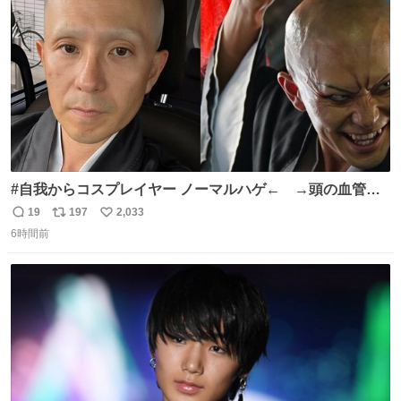
数
#自我からコスプレイヤー ノーマルハゲ← →頭の血管パ
ンプアップハゲ
19
197
2,033
返
リ
い
6時間前
信
ポ
い
数
ス
ね
ト
数
数