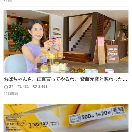
1日前
信
ポ
い
数
ス
ね
ト
数
数
おばちゃんさ、正直言ってやるわ。 斎藤元彦と関わった事
でアンタはこれか先キラキラ輝けないんよ、残念ながら。
27
431
2,491
返
リ
い
#折田楓 #merchu
22時間前
信
ポ
い
数
ス
ね
ト
数
数