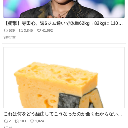
【衝撃】寺田心、週6ジム通いで体重62kg→82kgに 110kg
のベンチプレス持ち上げる姿披露
539
3,845
41,692
返
リ
い
news.livedoor.com/article/detail… 元々自重のみだった
9時間前
信
ポ
い
が、更に筋肉を大きくするためジム通いを開始。筋肉増量
数
ス
ね
のためおにぎり10個、ゼリー飲料3～4本、パスタと毎日4
ト
数
数
千kcalオーバーの食事を摂取し、増量したという。
これは何をどう経由してこうなったのか全くわからない構
造のすしざんまいの玉子
2
103
1,024
返
リ
い