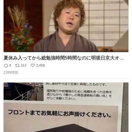
夏休み入ってから総勉強時間5時間なのに明後日京大オー
プンで今これ
4
113
3,456
返
リ
い
23時間前
信
ポ
い
数
ス
ね
ト
数
数