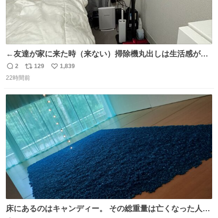
←友達が家に来た時（来ない）掃除機丸出しは生活感が出
てかっこ悪いなぁ →せや
2
129
1,839
返
リ
い
22時間前
信
ポ
い
数
ス
ね
ト
数
数
床にあるのはキャンディー。 その総重量は亡くなった人と