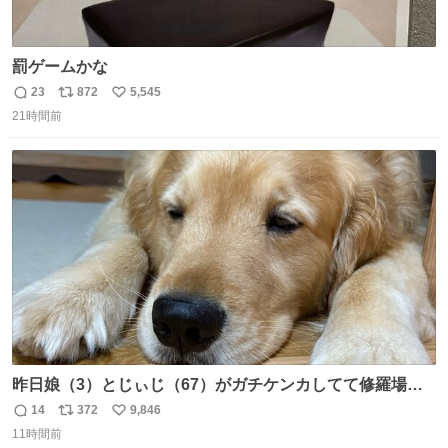
罰ゲームかな
23
872
5,545
返
リ
い
21時間前
信
ポ
い
数
ス
ね
ト
数
数
昨日娘（3）とじぃじ（67）がガチケンカしてて修羅場だ
ったんだけど、ふぉるては可能な限り平たくなってまし
14
372
9,846
返
リ
い
た。犬が1番空気読める。
11時間前
信
ポ
い