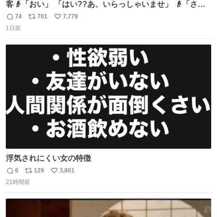
客👴「おい」 「はい??あ、いらっしゃいませ」 👴「さっ
きからずっと水出しっぱなしでもったいないだろ」 「静電
74
701
7,779
返
リ
い
気を逃がし、熱くなった地面の温度を下げ、引火事故の防
1日前
信
ポ
い
止の為必要な作業です」 👴「水不足の昨今にもったいない
数
ス
ね
ことをするな!!」 それでは歌います、聞いてください 「井
ト
数
数
戸水」
浮気されにくい女の特徴
6
129
3,801
返
リ
い
21時間前
信
ポ
い
数
ス
ね
ト
数
数