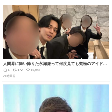
数
ス
ね
ト
数
数
人間界に舞い降りた永瀬廉って何度見ても究極のアイドル
過ぎてずっと味する。美味い。
4
172
10,958
返
リ
い
21時間前
信
ポ
い
数
ス
ね
ト
数
数