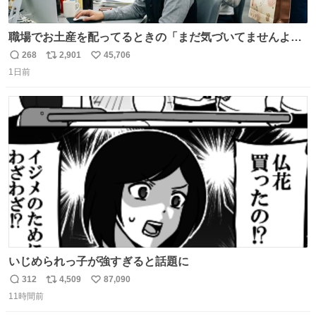
職場でお土産を配ってるときの「まだ気づいてませんよ」
的な演技が毎回シンドい。
268
2,901
45,706
返
リ
い
1日前
信
ポ
い
数
ス
ね
ト
数
数
いじめられっ子が強すぎると話題に
312
4,509
87,090
返
リ
い
11時間前
信
ポ
い
数
ス
ね