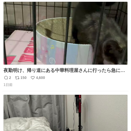
ト
数
数
夜勤明け、帰り道にある中華料理屋さんに行ったら急に
「トイレニネコチャンイルヨ！ドウブツスキデショ！」と
2
150
4,600
返
リ
い
言われ(好きだけどさ……)とトイレ行ったらまじで可愛い
1日前
信
ポ
い
猫ちゃんがいた最大級のありがとうありがとうありがとう
数
ス
ね
ね〜〜〜！
ト
数
数