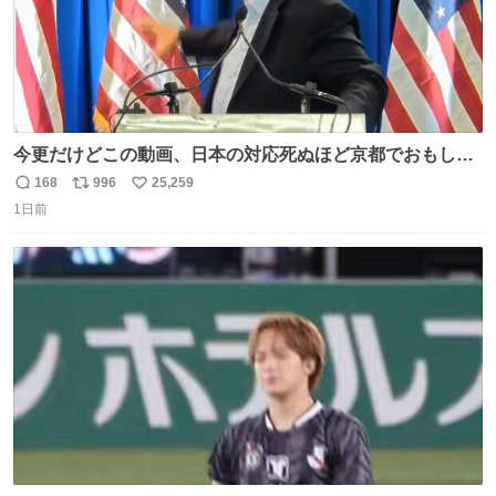
今更だけどこの動画、日本の対応死ぬほど京都でおもしろ
い。 なんなら敬語で丁寧に煽りまくってるの好き。笑
168
996
25,259
返
リ
い
1日前
信
ポ
い
数
ス
ね
ト
数
数