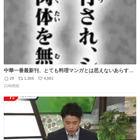
ト
数
数
中華一番最新刊、とても料理マンガとは思えないあらすじ
の書き出ししてて最高
29
1,369
4,001
返
リ
い
21時間前
信
ポ
い
数
ス
ね
ト
数
数