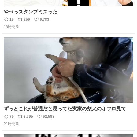
やべっスタンプミスった
15
259
6,783
返
リ
い
18時間前
信
ポ
い
数
ス
ね
ト
数
数
ずっとこれが普通だと思ってた実家の柴犬のオフロ見て
79
3,795
52,588
返
リ
い
21時間前
信
ポ
い
数
ス
ね