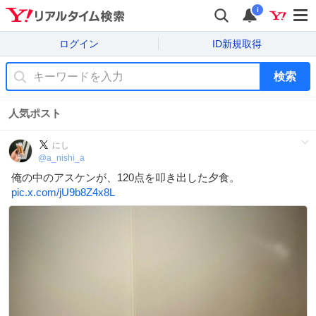
i
ログイン
ID新規取得
検索
人気ポスト
にし
@
a_nishi_a
俺の中のアスケンが、120点を叩き出した夕食。
pic.x.com/jU9b8Z4x8L