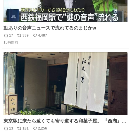
動ありの音声ニュースで流れてるのまじかw
17
339
4,487
返
リ
い
15時間前
信
ポ
い
数
ス
ね
ト
数
数
東京駅に来たら遠くても寄り道する和菓子屋。 『西湖』と
いう笹に包まれ、蓮根の粉で出来た生菓子がたまらなく美
13
181
2,256