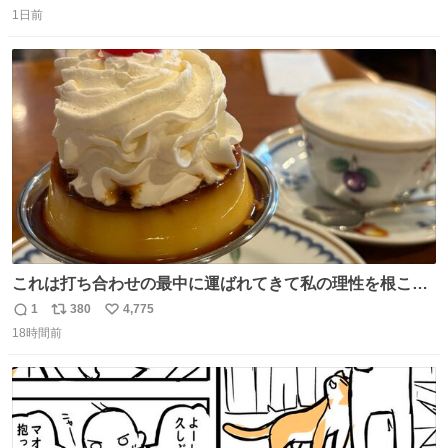
返
リ
い
味しい。 笹の香りと和三盆の風味、蓮粉のもちもちと特徴
1日前
信
ポ
い
ある食感は唯一無二。
数
ス
ね
ト
数
数
これは打ち合わせの最中に運ばれてきて私の理性を根こそ
ぎ奪い去ったプリンの写真です。
1
380
4,775
返
リ
い
18時間前
信
ポ
い
数
ス
ね
ト
数
数