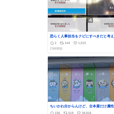
恐らく人事担当をクビにすべきだと考え
るが‥‥‥
2
144
1,515
返
リ
い
23時間前
信
ポ
い
数
ス
ね
ト
数
数
ちいかわ分からんけど、古本屋だけ属性
前になってるのはどういうこと？
156
519
39,918