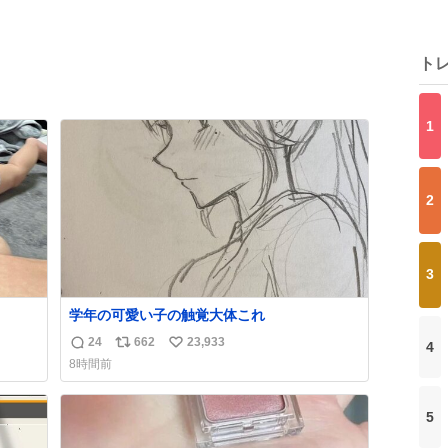
ト
1
2
3
学年の可愛い子の触覚大体これ
24
662
23,933
4
返
リ
い
8時間前
信
ポ
い
数
ス
ね
ト
数
5
数