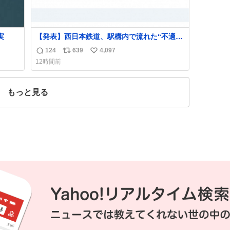
実
【発表】西日本鉄道、駅構内で流れた“不適切
音声”に声明「被害届も検討」
124
639
4,097
返
リ
い
news.livedoor.com/article/detail… 4日に西
12時間前
鉄福岡（天神）駅および薬院駅で発生した駅
信
ポ
い
構内放送事案について声明を公表した。「第
数
ス
ね
三者によって駅構内放送設備に外部から不正
ト
数
もっと見る
に音声が流された可能性も含めて確認を実
数
施」と説明した。