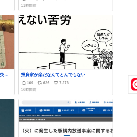
返
リ
い
11時間前
信
ポ
い
数
ス
ね
ト
数
数
突き
投資家が楽だなんてとんでもない
109
626
7,278
返
リ
い
16時間前
信
ポ
い
数
ス
ね
ト
数
数