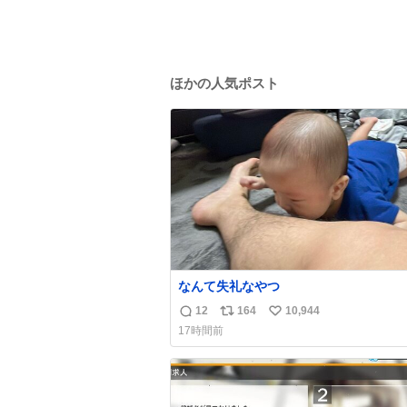
ほかの人気ポスト
なんて失礼なやつ
12
164
10,944
返
リ
い
17時間前
信
ポ
い
数
ス
ね
ト
数
数