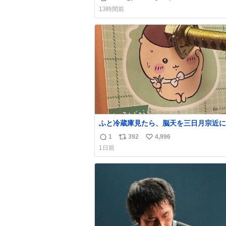
返
リ
い
13時間前
信
ポ
い
数
ス
ね
ト
数
数
ふと冷蔵庫見たら、脳天を三日月宗近に
刺されてるくりまんじゅうパイセンが
1
392
4,996
返
リ
い
1日前
信
ポ
い
数
ス
ね
ト
数
数