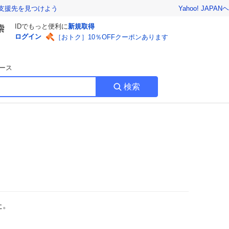
Yahoo! JAPAN
ヘ
支援先を見つけよう
IDでもっと便利に
新規取得
ログイン
［おトク］10％OFFクーポンあります
ース
検索
た。