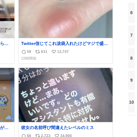
6
7
られ
Twitter信じてこれ涙袋入れたけどマジで盛れ
た…ありがとう…
58
631
12,747
返
リ
い
8
15時間前
信
ポ
い
数
ス
ね
ト
数
9
数
10
が名
彼女の名前呼び間違えたレベルのミス
68
2,723
34,906