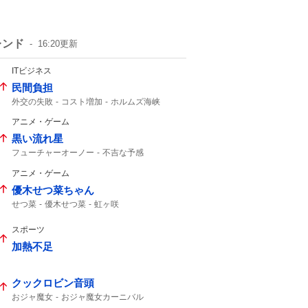
レンド
16:20
更新
ITビジネス
民間負担
外交の失敗
コスト増加
ホルムズ海峡
アニメ・ゲーム
黒い流れ星
フューチャーオーノー
不吉な予感
オキシ漬け
ラッコ先生
アニメ・ゲーム
優木せつ菜ちゃん
せつ菜
優木せつ菜
虹ヶ咲
スポーツ
加熱不足
クックロビン音頭
おジャ魔女
おジャ魔女カーニバル