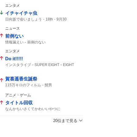
カーニバル
エンタメ
イチャイチャ虫
日向坂で会いましょう
18th
9月30
ニュース
前例ない
情報漏えい
前例のない
エンタメ
Do it!!!!!
インスタライブ
SUPER EIGHT
EIGHT
大倉さん
インスタ
賀喜遥香生誕祭
115万キロのフィルム
髭男
アニメ・ゲーム
タイトル回収
なんかちいさくてかわいいやつに
なんかちいさくてかわいいやつ
黒い星
なんか小さくてかわいい
鶴見中尉
20位まで見る
ちいさくてかわいい