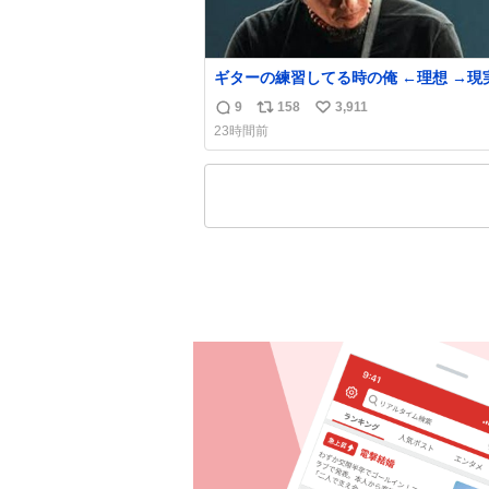
ギターの練習してる時の俺 ←理想 →現
9
158
3,911
返
リ
い
23時間前
信
ポ
い
数
ス
ね
ト
数
数