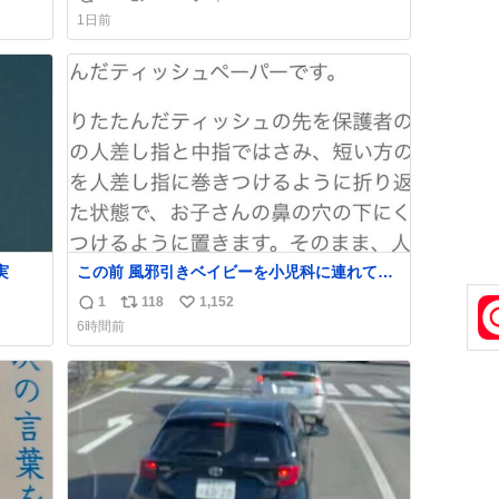
返
リ
い
おじさ
「電話の出方」に困っているのかもしれませ
1日前
トに
ん。 そこで「何を話せばいいか」が見える手
信
ポ
い
てあ
引きを用意して、安心して電話に出られるよ
数
ス
ね
襟足
うにします。 インターホンの応対も大切なコ
ト
数
ミュニケーションの学びです。
数
実
この前 風邪引きベイビーを小児科に連れてっ
た時に ベイビーが鼻水ズルズルになっちゃっ
1
118
1,152
返
リ
い
たんだけど、 この方法思い出してやってみた
6時間前
ら めっちゃ鼻水取れて感動😄✨ 「鼻が摩擦で
信
ポ
い
荒れそう…」 と思ってやったことなかったけ
数
ス
ね
ど、 鼻吸い器無い時の応急処置にとても良い
ト
数
わ🤩 覚えてて損はなかった‼️
数