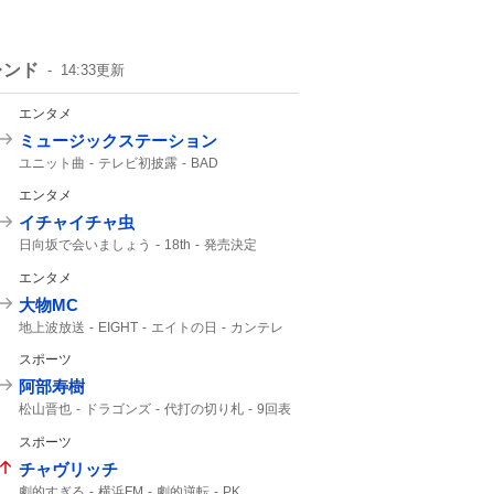
レンド
14:33
更新
エンタメ
ミュージックステーション
ユニット曲
テレビ初披露
BAD
期間限定公開
M!LK
生パフォーマンス
エンタメ
音楽番組
ATEEZ
イチャイチャ虫
日向坂で会いましょう
18th
発売決定
9月30
エンタメ
大物MC
地上波放送
EIGHT
エイトの日
カンテレ
SUPER EIGHT
5人揃って
8年8月8日
スポーツ
TVer
霜降り明星
阿部寿樹
松山晋也
ドラゴンズ
代打の切り札
9回表
マスター
9回
阿部
スポーツ
チャヴリッチ
劇的すぎる
横浜FM
劇的逆転
PK