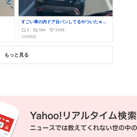
すごい車の内ドア台パンしてるやついたｗｗ
ｗｗｗｗｗｗｗｗｗｗｗｗ
2
104
3,516
返
リ
い
16時間前
信
ポ
い
数
ス
ね
ト
数
もっと見る
数