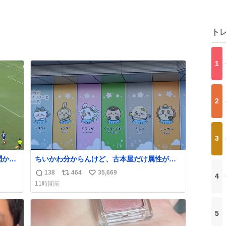
ト
1
2
3
聞かれ
ちいかわ分からんけど、古本屋だけ属性が名
めた
前になってるのはどういうこと？
138
464
35,669
4
返
リ
い
11時間前
信
ポ
い
数
ス
ね
ト
数
5
数