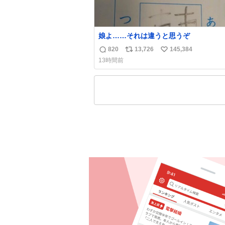
娘よ……それは違うと思うぞ
820
13,726
145,384
返
リ
い
13時間前
信
ポ
い
数
ス
ね
ト
数
数