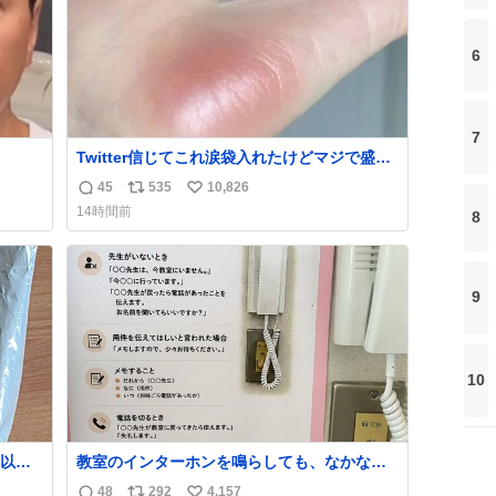
6
7
Twitter信じてこれ涙袋入れたけどマジで盛れ
た…ありがとう…
45
535
10,826
返
リ
い
14時間前
8
信
ポ
い
数
ス
ね
ト
数
数
9
10
以外
教室のインターホンを鳴らしても、なかなか
年くら
誰も出ないことがあります…。 もしかすると
48
292
4,157