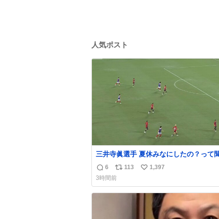
人気ポスト
三井寺眞選手 夏休みなにしたの？って
て「国立競技場でオープニングゴール決
6
113
1,397
返
リ
い
よ」と答えられるの強すぎる
3時間前
信
ポ
い
数
ス
ね
ト
数
数