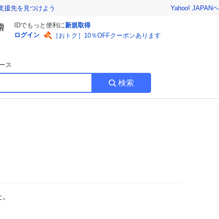
Yahoo! JAPAN
ヘ
支援先を見つけよう
IDでもっと便利に
新規取得
ログイン
［おトク］10％OFFクーポンあります
ース
検索
た。