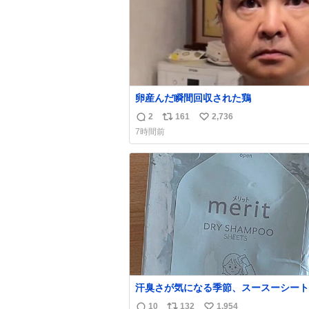
卵産んだ瞬間回収された鶏
2
161
2,736
返
リ
い
7時間前
信
ポ
い
数
ス
ね
ト
数
数
汗臭さが気になる季節、スースーシート
だと、これがとにかくスッキリする。2
10
132
1,954