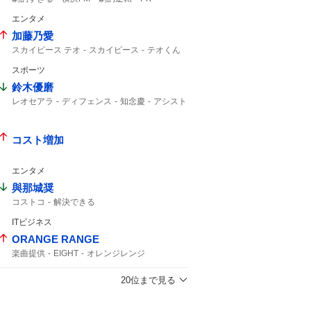
ライブ配信中
明治安田
12分
J1
エンタメ
加藤乃愛
スカイピース テオ
スカイピース
テオくん
3年半
スポーツ
鈴木優磨
レオセアラ
ディフェンス
知念慶
アシスト
ブロック
コスト増加
エンタメ
與那城奨
コストコ
解決できる
ITビジネス
ORANGE RANGE
楽曲提供
EIGHT
オレンジレンジ
ORANGERANGE
SUPER EIGHT
カレーが食べたい
大倉さん
20位まで見る