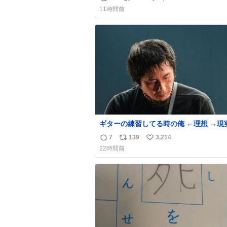
返
リ
い
い前に #生活は踊る で紹介したやつ。
11時間前
んにもおばさんにもオススメだ。ドラス
信
ポ
い
売ってるぞ。ドライシャンプーって書い
数
ス
ね
るけど汗拭きシートみたいなもの。耳裏
ト
数
首筋がんがん拭いて汗臭不安を解消。
数
ギターの練習してる時の俺 ←理想 →現
7
139
3,214
返
リ
い
22時間前
信
ポ
い
数
ス
ね
ト
数
数