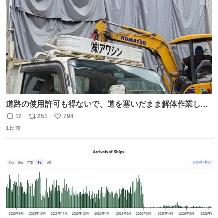
数
道路の使用許可も得ないで、道を塞いだまま解体作業して
る。 写真を撮ろうとしたら「勝手に写真撮るな馬鹿野郎」
12
251
794
返
リ
い
と罵倒されるなど。
1日前
信
ポ
い
数
ス
ね
ト
数
数