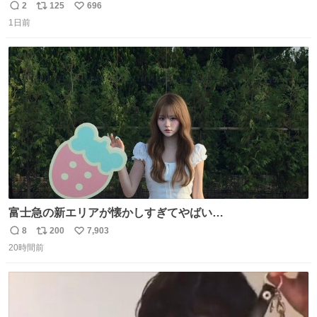
THE MOVIE2 3️⃣南極物語 4️⃣踊る大捜査線 THE MOVIE 5️⃣
2
125
696
返
リ
い
子猫物語 6️⃣劇場版コード・ブルー 7️⃣天と地と 8️⃣永遠の0
1日前
信
ポ
い
9️⃣ROOKIES-卒業- 🔟世界の中心で、愛をさけぶ … 44位 ほ
数
ス
ね
どなく、お別れです←🆕 … 60位 キングダム 魂の決戦←🆕
ト
数
数
富士急の新エリアが懐かしすぎてやばい…
8
200
7,903
返
リ
い
20時間前
信
ポ
い
数
ス
ね
ト
数
数