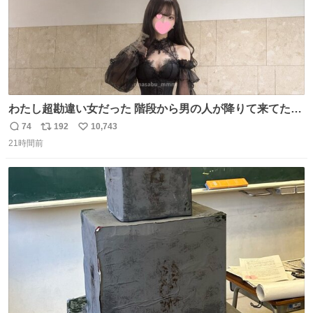
わたし超勘違い女だった 階段から男の人が降りて来てたん
だけど この格好の女が立ってたら一回は足が止まるでし
74
192
10,743
返
リ
い
ょ？普通。降りてきたのは仕事帰りっぽい男の人で、足取
21時間前
信
ポ
い
り重そうに歩いてて見るからに異変を感じたんだけど
数
ス
ね
ト
数
数