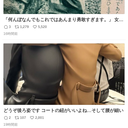
「何んぼなんでもこれではあんまり勇敢すぎます。」 女性
の立ち振る舞い指南コーナーで、大股を「下品」や「はし
3
1,279
5,520
返
リ
い
たない」という言葉を使わず「勇敢すぎます」と洒落っ気
16時間前
信
ポ
い
たっぷりにたしなめる当時の言葉選びよ 勇敢すぎます、使
数
ス
ね
っていきたい… （昭和4年婦人倶楽部新年号より）
ト
数
数
どうぞ後ろ姿です コートの紐がいいよね…そして腰が細い
2
107
2,001
返
リ
い
19時間前
信
ポ
い