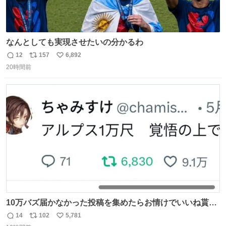
なんとしても実現させたいの分かるわ
12
157
6,892
返
リ
い
20時間前
信
ポ
い
数
ス
ね
ト
数
数
10万バズ届かなかった投稿を集めたらお情けでいいね貰え
るんじゃないか説
14
102
5,781
返
リ
い