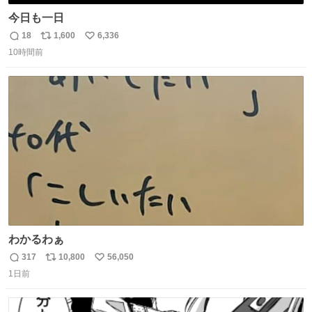
今日も一日
18
1,600
6,336
返
リ
い
10時間前
信
ポ
い
数
ス
ね
ト
数
数
わかるわぁ
317
10,800
56,050
返
リ
い
1日前
信
ポ
い
数
ス
ね
ト
数