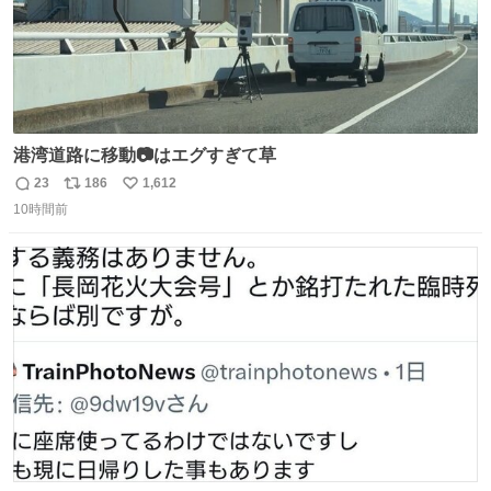
港湾道路に移動📷はエグすぎて草
23
186
1,612
返
リ
い
10時間前
信
ポ
い
数
ス
ね
ト
数
数