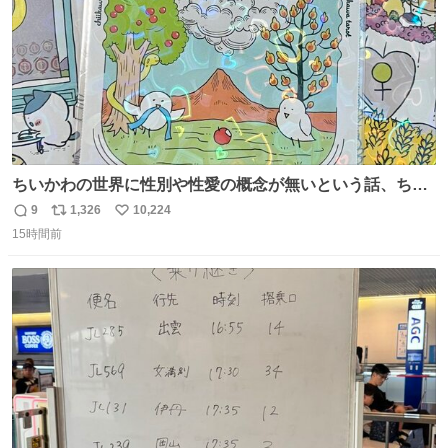
ちいかわの世界に性別や性愛の概念が無いという話、ちい
かわタロットでも恋人・女帝・女教皇あたりは性別を意識
9
1,326
10,224
返
リ
い
させないように描かれてるんだよね。かなり徹底している
15時間前
信
ポ
い
印象。
数
ス
ね
ト
数
数