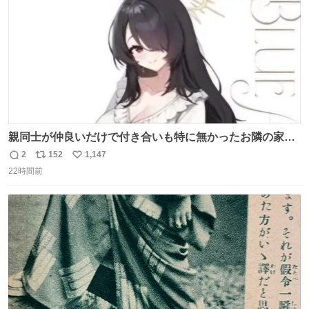
ロールを強化する。
親同士が仲良いだけで付き合いも特に無かったお隣の家に
自分とこの親が外せない用事があるからと半ば強制的に預
2
152
1,147
返
リ
い
けられて空き部屋が無いからたまに見かけるけどロクに会
22時間前
信
ポ
い
話したことも無い一人娘と同じ部屋で寝るように言われ恐
数
ス
ね
る恐る部屋の扉を開けた先にこの光景が待ってた時の少年
ト
数
数
の反応を答えよ