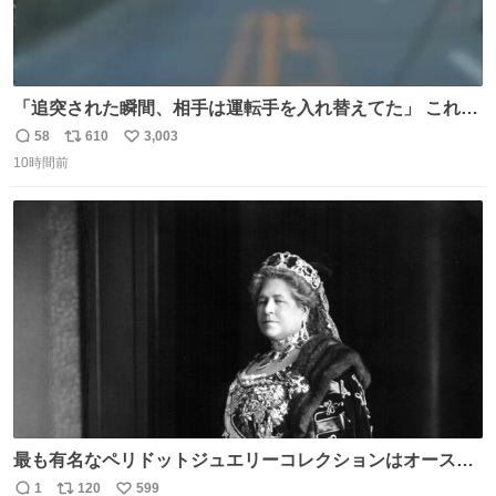
「追突された瞬間、相手は運転手を入れ替えてた」 これ実
話。 しかも後で無免許と判明。 ドラレコ無かったら完全に
58
610
3,003
返
リ
い
やられてた案件。 #追突 #替え玉 #無免許運転
10時間前
信
ポ
い
数
ス
ね
ト
数
数
最も有名なペリドットジュエリーコレクションはオースト
リア大公妃イザベラが所有していたもの。一時期キッチン
1
120
599