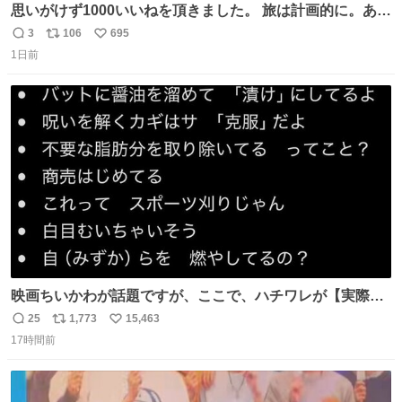
思いがけず1000いいねを頂きました。 旅は計画的に。あな
たの旅は誰も保証してくれない。 お金を出したら際限なく
3
106
695
返
リ
い
ワガママを受け入れてくれると思うな。それはカスハラ。
1日前
信
ポ
い
席の保証と快適な空間はお金で買える。苦言は買ってから
数
ス
ね
言え。 以上、乗り鉄の端くれの意見でした。
ト
数
数
映画ちいかわが話題ですが、ここで、ハチワレが【実際
に】作品内で言ったありえないセリフを見てみましょう
25
1,773
15,463
返
リ
い
（未アニメ化部分ふくむ）
17時間前
信
ポ
い
数
ス
ね
ト
数