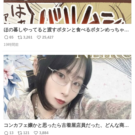
ほの暮しやってると渡すボタンと食べるボタンめっちゃ間
違えるんやけど
65
3,261
25,427
返
リ
い
19時間前
信
ポ
い
数
ス
ね
ト
数
数
コンカフェ嬢かと思ったら古着屋店員だった、どんな商
売？
13
121
3,884