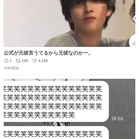
公式が元彼言うてるから元彼なのかー。
1
100
4,168
返
リ
い
20時間前
信
ポ
い
数
ス
ね
ト
数
数