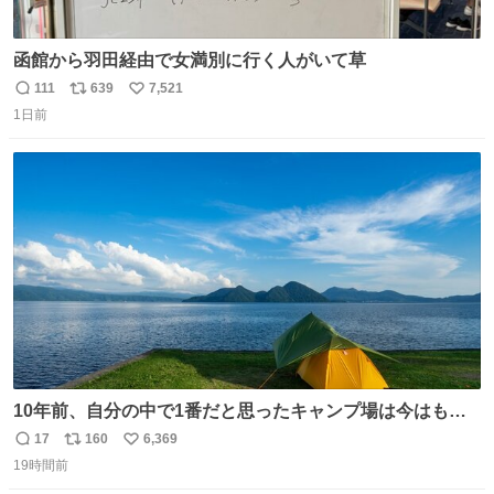
函館から羽田経由で女満別に行く人がいて草
111
639
7,521
返
リ
い
1日前
信
ポ
い
数
ス
ね
ト
数
数
10年前、自分の中で1番だと思ったキャンプ場は今はもう
ない
17
160
6,369
返
リ
い
19時間前
信
ポ
い