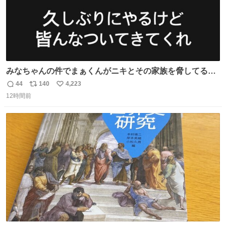
みなちゃんの件でまぁくんがニキとその家族を脅してるけ
ど絶対間違えてる。 悪いのは誹謗中傷した人達でしょ。こ
44
140
4,223
返
リ
い
んなのみなちゃん望んでないし曲がった正義すぎる
12時間前
信
ポ
い
数
ス
ね
ト
数
数