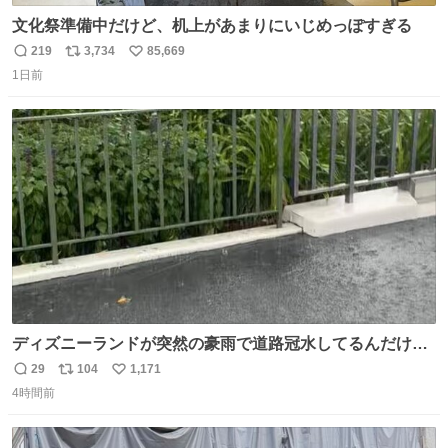
文化祭準備中だけど、机上があまりにいじめっぽすぎる
219
3,734
85,669
返
リ
い
1日前
信
ポ
い
数
ス
ね
ト
数
数
ディズニーランドが突然の豪雨で道路冠水してるんだけど
☔️ この雨で今年初のミッションクールダウン中止。幾ら何
29
104
1,171
返
リ
い
でもやばすぎだろ...
4時間前
信
ポ
い
数
ス
ね
ト
数