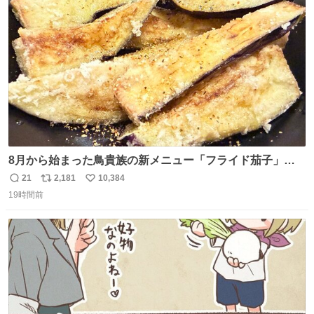
ト
数
数
8月から始まった鳥貴族の新メニュー「フライド茄子」が
うますぎでした 信じて……
21
2,181
10,384
返
リ
い
19時間前
信
ポ
い
数
ス
ね
ト
数
数