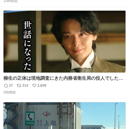
10時間前
信
ポ
い
数
ス
ね
ト
数
数
柳生の正体は現地調査にきた内務省衛生局の役人でした。
このふたりの出会いもまた、新たな風かも……。 👇柳生は
27
314
2,609
返
リ
い
何を考えている…？ web.nhk/tv/an/kazekaor…［見逃し配
5時間前
信
ポ
い
信中］ #朝ドラ #風薫る 上坂樹里 中村倫也
数
ス
ね
ト
数
数