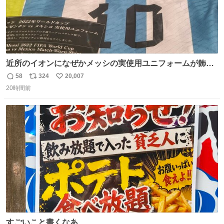
近所のイオンになぜかメッシの実使用ユニフォームが飾っ
てあっておもろい
58
324
20,007
返
リ
い
20時間前
信
ポ
い
数
ス
ね
ト
数
数
すごいこと書くなあ