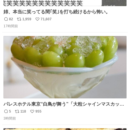
姉、本当に笑ってる間｢笑｣を打ち続けるから怖い。
82
1,959
71,607
返
リ
い
17時間前
信
ポ
い
数
ス
ね
ト
数
数
パレスホテル東京“白鳥が舞う”「大粒シャインマスカット
パフェ」キラキラ輝く水面ジュレ添え - fashion-
5
118
955
返
リ
い
press.net/news/149567
3時間前
信
ポ
い
数
ス
ね