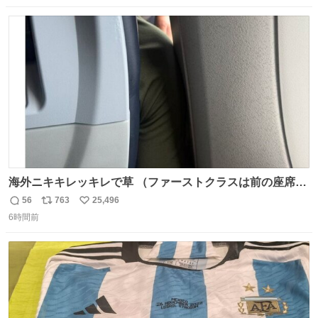
数
ス
ね
ト
数
数
海外ニキキレッキレで草 （ファーストクラスは前の座席で
あるため）
56
763
25,496
返
リ
い
6時間前
信
ポ
い
数
ス
ね
ト
数
数