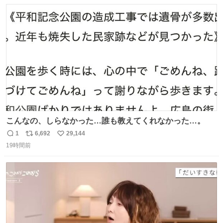
数
ス
ね
ト
数
数
こんなの、しらなかった…誰も教えてくれなかった…。
1
6,692
29,144
返
リ
い
19時間前
信
ポ
い
数
ス
ね
ト
数
数