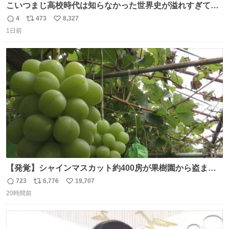
こいつまじ高校時代は知らなかった世界史が溢れすぎてて
𝑩𝑰𝑮 𝑳𝑶𝑽𝑬＿＿
4
473
8,327
返
リ
い
1日前
信
ポ
い
数
ス
ね
ト
数
数
【発覚】シャインマスカット約400房が果樹園から盗まれ
る 栃木・佐野市 news.livedoor.com/article/detail… 被害
723
6,776
19,707
返
リ
い
に遭った果樹園には防犯カメラなどはなく、シャインマス
20時間前
信
ポ
い
カットが盗まれた木には刃物などで切られた跡が。市内で
数
ス
ね
今年に入って同様の被害は確認されておらず、警察はパト
ト
数
数