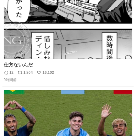
数
仕方ないんだ
12
1,804
16,102
返
リ
い
9時間前
信
ポ
い
数
ス
ね
ト
数
数