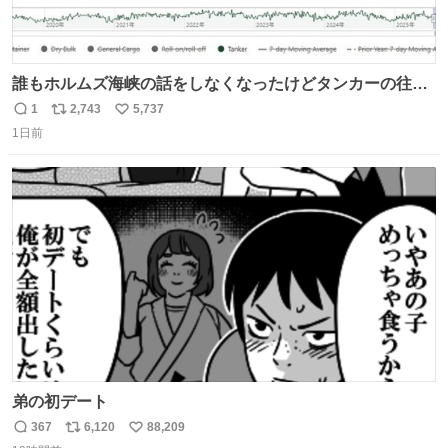
誰もホルムズ海峡の話をしなくなったけどタンカーの往来
は消滅したままですねと
1
2,743
5,737
返
リ
い
1日前
信
ポ
い
数
ス
ね
ト
数
数
弟の初デート
367
6,120
88,209
返
リ
い