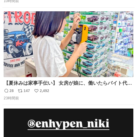
10時間前
信
ポ
い
数
ス
ね
ト
数
数
【夏休みは家事手伝い】 女房が娘に、働いたらバイト代も
らえば？と言ったら、娘は、いらない、と言って黙々と働
28
147
2,492
返
リ
い
いてくれました。 あとでソフトクリーム買ってやろうと思
23時間前
信
ポ
い
いました。
数
ス
ね
ト
数
数