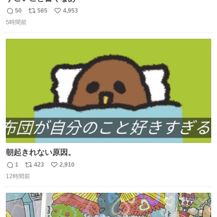
50
565
4,953
返
リ
い
5時間前
信
ポ
い
数
ス
ね
ト
数
数
朝起きれない原因。
1
423
2,910
返
リ
い
12時間前
信
ポ
い
数
ス
ね
ト
数
数