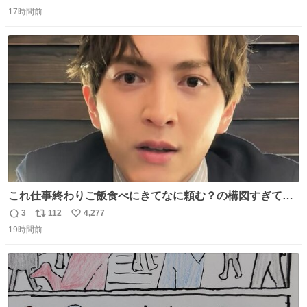
返
リ
い
17時間前
信
ポ
い
数
ス
ね
ト
数
数
これ仕事終わりご飯食べにきてなに頼む？の構図すぎて…
😭
3
112
4,277
返
リ
い
19時間前
信
ポ
い
数
ス
ね
ト
数
数