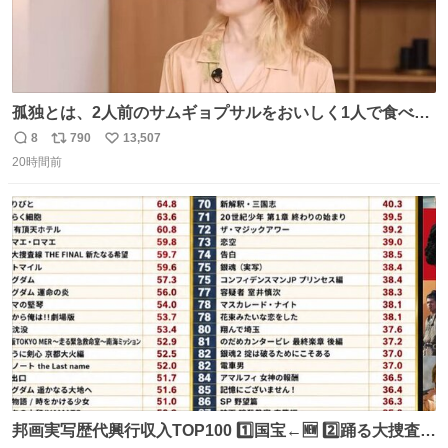
孤独とは、2人前のサムギョプサルをおいしく1人で食べる
ことである←好きすぎる
8
790
13,507
返
リ
い
20時間前
信
ポ
い
数
ス
ね
ト
数
数
邦画実写歴代興行収入TOP100 1️⃣国宝←🆕 2️⃣踊る大捜査線