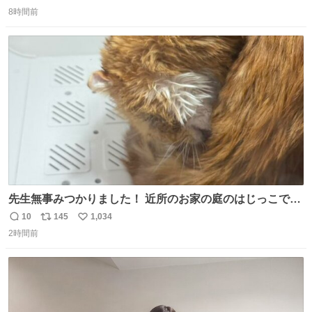
返
リ
い
ペーパーに包んで保管されていたことに衝撃💥を受けた。
8時間前
信
ポ
い
数
ス
ね
ト
数
数
先生無事みつかりました！ 近所のお家の庭のはじっこでう
ずくまってました💦 拡散してくれたり探してくれたみなさ
10
145
1,034
返
リ
い
ん本当にありがとございます！ 飛び出し防止柵を増やして
2時間前
信
ポ
い
先生とちょびが怖い思いをしないでいいようにしようと思
数
ス
ね
う！
ト
数
数