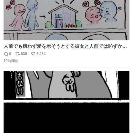
人前でも構わず愛を示そうとする彼女と人前では恥ずかし
いけど彼女を死ぬほど愛している彼氏 同士いませんか✋️
9
630
9,484
返
リ
い
19時間前
信
ポ
い
数
ス
ね
ト
数
数