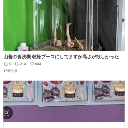
山善の食洗機 乾燥ブースにしてますが高さが欲しかったの
でコレクションケースを置くだけのツルセコ改造 扉が手前
5
214
844
返
リ
い
に開き天井の温度もしっかり上がるのでかなり使いやすく
16時間前
信
ポ
い
なりました😎
数
ス
ね
ト
数
数