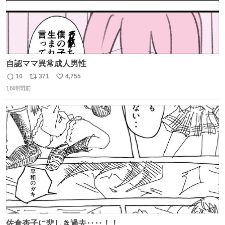
自認ママ異常成人男性
10
371
4,755
返
リ
い
16時間前
信
ポ
い
数
ス
ね
ト
数
数
佐倉杏子に悲しき過去‥‥！！