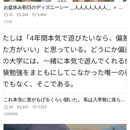
お盆休み初日のディズニーシー ＿人人人人人人人＿ ＞ 空
い て る！＜ ￣^Y^Y^Y^Y^ Y￣
11
249
5,900
返
リ
い
1日前
信
ポ
い
数
ス
ね
ト
数
数
これ本当に首がもげるくらい頷いた。 私は入学前に送られ
てきた、大学のサークル紹介冊子を見た時点で終わりを感
24
247
3,515
返
リ
い
じたので、女子大でもないくせに偏差値の高い大学のイン
18時間前
信
ポ
い
カレサークルに突撃して所属するという奇行で事なきを得
数
ス
ね
た。 高偏差値に行けないならせめてそれくらいした方が予
ト
数