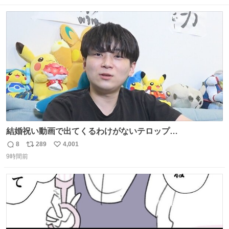
罪悪感なく食べられるの最高👇
数
ス
ね
ト
数
数
結婚祝い動画で出てくるわけがないテロップ
youtu.be/4pJ7U22AYtw
8
289
4,001
返
リ
い
9時間前
信
ポ
い
数
ス
ね
ト
数
数