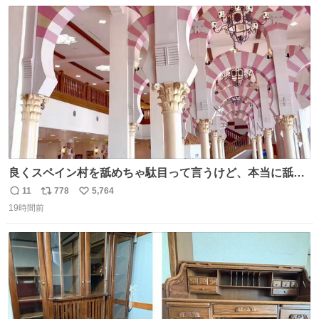
数
ス
ね
ト
数
数
良くスペイン村を舐めちゃ駄目って言うけど、本当に舐め
ちゃ行けないのはスペィン村ホテル🏛🏨 だってロビーから
11
778
5,764
返
リ
い
中庭抜けるだけでこの有様🤩 ディズニーホテル泊まってる
19時間前
信
ポ
い
場所じゃない。 5年振りの志摩スペイン村パルケエスパー
数
ス
ね
ニャは益々素晴らしい場所になってる
ト
数
数