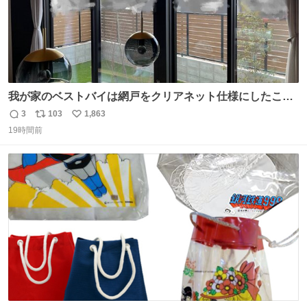
我が家のベストバイは網戸をクリアネット仕様にしたこ
と。網目が細かいから虫の侵入は一切許さないし、見た目
3
103
1,863
返
リ
い
もクリアで網戸の存在を感じない。特筆すべきはその値
19時間前
信
ポ
い
段。家全体(9箇所)でも3万円でお釣りが来るという超最強
数
ス
ね
コスパ。これから家を建てる方は迷わず採用してほしい。
ト
数
数