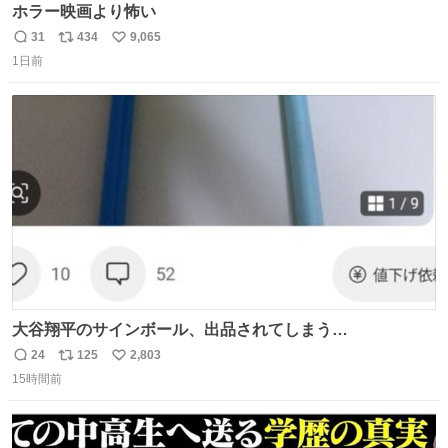
ホラー映画より怖い
31
434
9,065
返
リ
い
1日前
信
ポ
い
数
ス
ね
ト
数
数
大谷翔平のサインボール、出品されてしまう…
24
125
2,803
返
リ
い
15時間前
信
ポ
い
数
ス
ね
ト
数