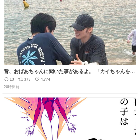
ト
数
数
昔、おばあちゃんに聞いた事があるよ。 「カイちゃんをい
じめると、アイツが海から上がって来るぞ。」って。
13
373
4,774
返
リ
い
20時間前
信
ポ
い
数
ス
ね
ト
数
数