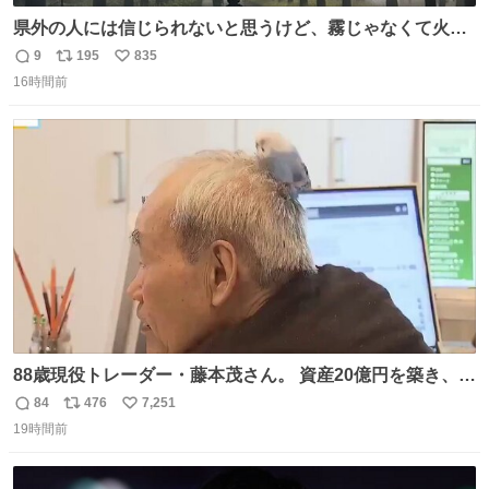
県外の人には信じられないと思うけど、霧じゃなくて火山
灰です🌋 #桜島
9
195
835
返
リ
い
16時間前
信
ポ
い
数
ス
ね
ト
数
数
88歳現役トレーダー・藤本茂さん。 資産20億円を築き、
「令和のブラックマンデー」で2億6000万円の含み損を抱
84
476
7,251
返
リ
い
えても生き残った男が、血と汗で掴んだ「相場の8箇条」
19時間前
信
ポ
い
です。 1. 朝の急落は「買い」、朝の急騰は「売り」。 2.
数
ス
ね
午後の急騰は追わない。午後の急落は翌朝に狙う。
ト
数