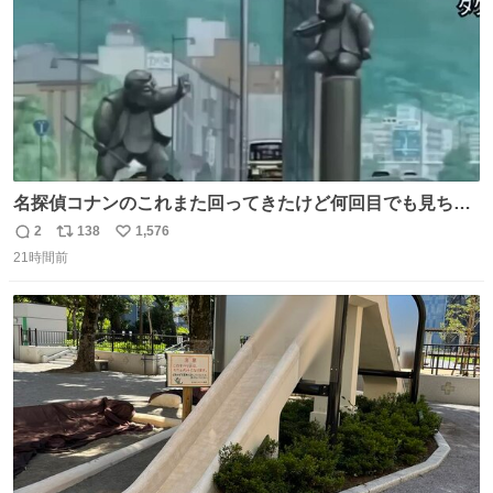
名探偵コナンのこれまた回ってきたけど何回目でも見ちゃ
う魔力あるのよな
2
138
1,576
返
リ
い
21時間前
信
ポ
い
数
ス
ね
ト
数
数