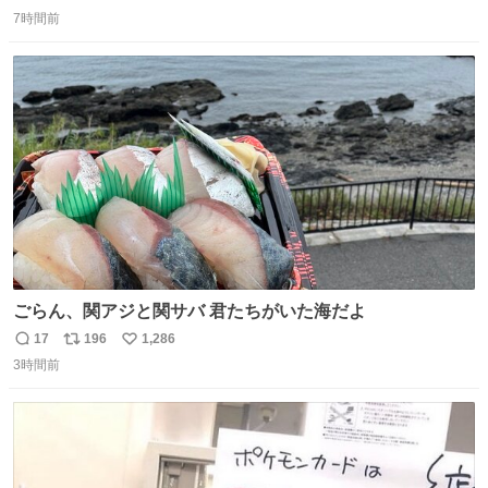
返
リ
い
7時間前
信
ポ
い
数
ス
ね
ト
数
数
ごらん、関アジと関サバ 君たちがいた海だよ
17
196
1,286
返
リ
い
3時間前
信
ポ
い
数
ス
ね
ト
数
数