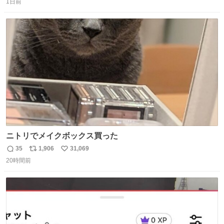
ー！！！！！！！！！！！！！！！！！！！！！！！！！
1日前
信
ポ
い
！
数
ス
ね
ト
数
数
ニトリでメイクボックス買った
35
1,906
31,069
返
リ
い
20時間前
信
ポ
い
数
ス
ね
ト
数
数