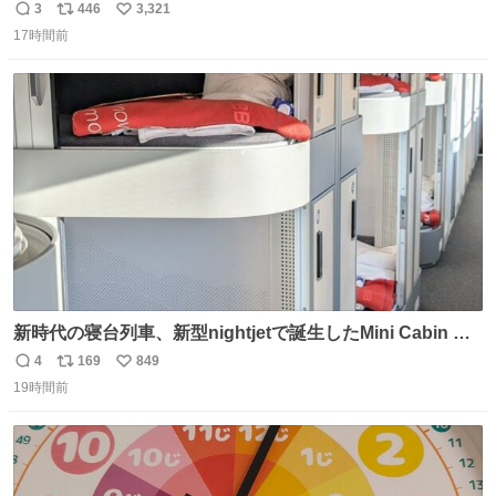
まうことから、なるべく歪みがない状態で観察しやすいよ
3
446
3,321
返
リ
い
うにこのような形で保存していると前に科博の先生から教
17時間前
信
ポ
い
えてもらった #国立科学博物館
数
ス
ね
ト
数
数
新時代の寝台列車、新型nightjetで誕生したMini Cabin ま
さに走るカプセルホテルといった感じで、一人旅で利用す
4
169
849
返
リ
い
るのにはちょうどいい設備。 他の人も言ってましたが、サ
19時間前
信
ポ
い
ンライズの後継に欲しい…
数
ス
ね
ト
数
数