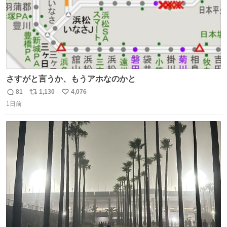
さすがと言うか、もうアホなのかと
81
1,130
4,076
返
リ
い
1日前
信
ポ
い
数
ス
ね
ト
数
数