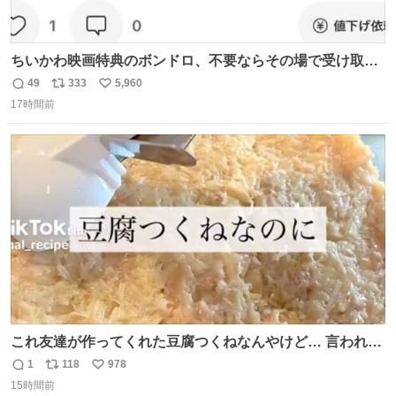
ちいかわ映画特典のボンドロ、不要ならその場で受け取り
辞退すれば良いのに白々しい
49
333
5,960
返
リ
い
17時間前
信
ポ
い
数
ス
ね
ト
数
数
これ友達が作ってくれた豆腐つくねなんやけど… 言われる
まで豆腐って気づかなかった🤣✨ふわふわで食べ応えある
1
118
978
返
リ
い
し普通につくねより好きかもしれん🥹🤍 ダイエット中でも
15時間前
信
ポ
い