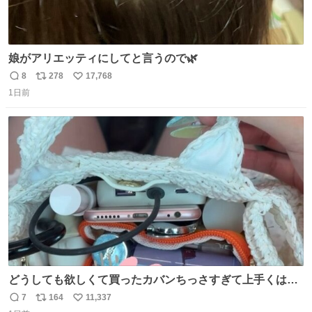
娘がアリエッティにしてと言うので🌿
8
278
17,768
返
リ
い
1日前
信
ポ
い
数
ス
ね
ト
数
数
どうしても欲しくて買ったカバンちっさすぎて上手くはめ
ないと荷物入らん。女のカバンってなんでこんなちっさい
7
164
11,337
返
リ
い