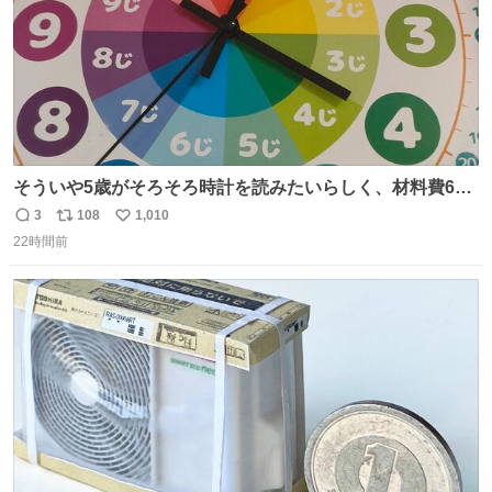
そういや5歳がそろそろ時計を読みたいらしく、材料費600
円で作れる知育時計作ってみた！ めっちゃ簡単！ ありがと
3
108
1,010
返
リ
い
う先人！
22時間前
信
ポ
い
数
ス
ね
ト
数
数