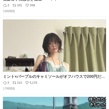
2
101
558
返
リ
い
16時間前
信
ポ
い
数
ス
ね
ト
数
数
ミント×パープルのキャミソールがオフハウスで200円だっ
た♩
5
114
5,176
返
リ
い
17時間前
信
ポ
い
数
ス
ね
ト
数
数