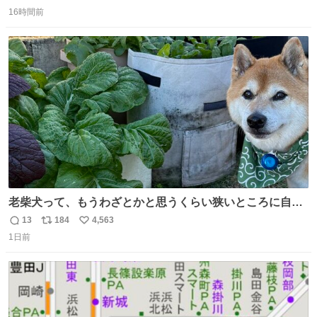
返
リ
い
16時間前
信
ポ
い
数
ス
ね
ト
数
数
老柴犬って、もうわざとかと思うくらい狭いところに自ら
はまりにいくじゃないですか？ 今朝ガーデニングしてる飼
13
184
4,563
返
リ
い
い主の間にはまってきて、最高に可愛かった♥️
1日前
信
ポ
い
数
ス
ね
ト
数
数