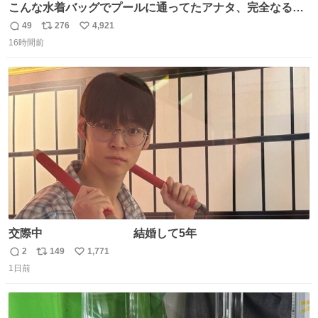
こんな水着バッグでプールに通ってたアナタ、完全なる同
世代（笑） #70年代 #80年代 #昭和レトロ
49
276
4,921
返
リ
い
16時間前
信
ポ
い
数
ス
ね
ト
数
数
交際中 結婚して5年
2
149
1,771
返
リ
い
1日前
信
ポ
い
数
ス
ね
ト
数
数