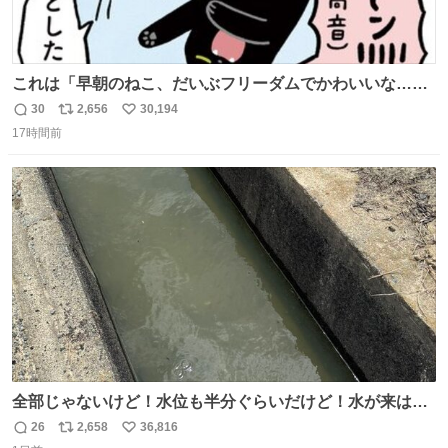
これは「早朝のねこ、だいぶフリーダムでかわいいな…」
の絵日記です🎐
30
2,656
30,194
返
リ
い
17時間前
信
ポ
い
数
ス
ね
ト
数
数
全部じゃないけど！水位も半分ぐらいだけど！水が来はじ
めたよ！！！ 作業してくれた方々ありがとーーー
26
2,658
36,816
返
リ
い