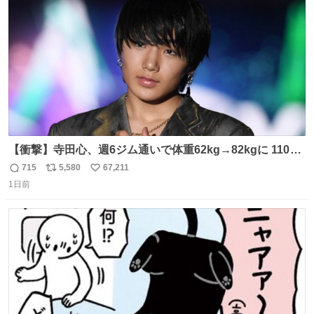
数
【衝撃】寺田心、週6ジム通いで体重62kg→82kgに 110kg
のベンチプレス持ち上げる姿披露
715
5,580
67,211
返
リ
い
news.livedoor.com/article/detail… 元々自重のみだった
1日前
信
ポ
い
が、更に筋肉を大きくするためジム通いを開始。筋肉増量
数
ス
ね
のためおにぎり10個、ゼリー飲料3～4本、パスタと毎日4
ト
数
数
千kcalオーバーの食事を摂取し、増量したという。