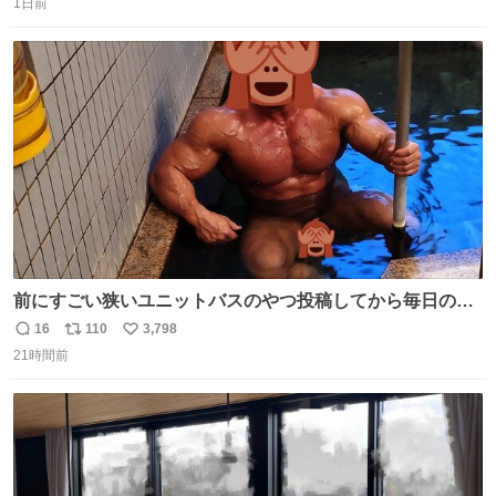
の
1日前
信
ポ
い
数
ス
ね
ト
数
数
前にすごい狭いユニットバスのやつ投稿してから毎日のよ
うに温泉とかに連れてってもらってる。SNS効果凄い。俺
16
110
3,798
返
リ
い
は幸せもんです・・・いつもありがとうございます🫡
21時間前
信
ポ
い
数
ス
ね
ト
数
数