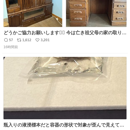
どうかご協力お願いします🙇‍♂️ 今は亡き祖父母の家の取り壊
しが決まり、どうしても処分して欲しくない食器棚と机の
57
1,612
3,201
返
リ
い
引き取り手を探しております この2つは私の祖母が当初一
16時間前
信
ポ
い
目惚れで購入したもので、祖母はc型肝炎で58歳という若
数
ス
ね
さで亡くなりましたが、この家具達をとても大切にしてお
ト
数
数
りました 続く↓
瓶入りの液浸標本だと容器の形状で対象が歪んで見えてし