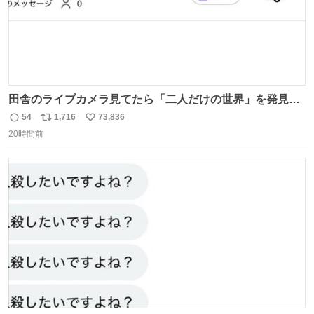
田舎のライブカメラ見てたら「二人だけの世界」を発見し
た
54
1,716
73,836
返
リ
い
20時間前
信
ポ
い
数
ス
ね
ト
数
数