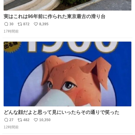
実はこれは96年前に作られた東京最古の滑り台
30
872
8,395
返
リ
い
17時間前
信
ポ
い
数
ス
ね
ト
数
数
どんな顔だよと思って見にいったらその通りで笑った
27
482
10,350
返
リ
い
12時間前
信
ポ
い