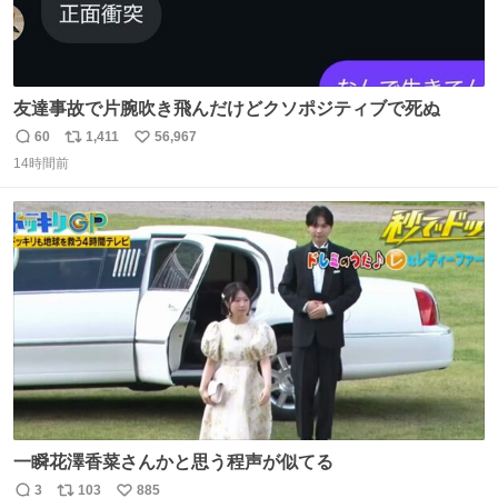
友達事故で片腕吹き飛んだけどクソポジティブで死ぬ
60
1,411
56,967
返
リ
い
14時間前
信
ポ
い
数
ス
ね
ト
数
数
一瞬花澤香菜さんかと思う程声が似てる
3
103
885