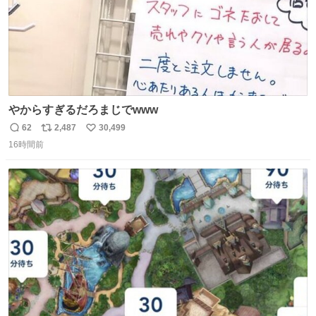
やからすぎるだろまじでwww
62
2,487
30,499
返
リ
い
16時間前
信
ポ
い
数
ス
ね
ト
数
数