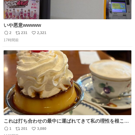
いや悪意wwwww
2
231
2,321
返
リ
い
17時間前
信
ポ
い
数
ス
ね
ト
数
数
これは打ち合わせの最中に運ばれてきて私の理性を根こそ
ぎ奪い去ったプリンの写真です。
1
201
3,080
返
リ
い