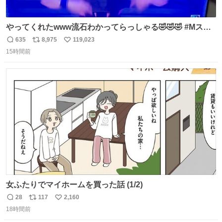
やってくれたwww流石わかってらっしゃる🤣🤣🤣 #Mステ
#西川貴教
635
8,975
119,023
返
リ
い
15時間前
信
ポ
い
数
ス
ね
ト
数
数
女ふたりでマイホームを買った話 (1/2)
28
117
2,160
返
リ
い
18時間前
信
ポ
い