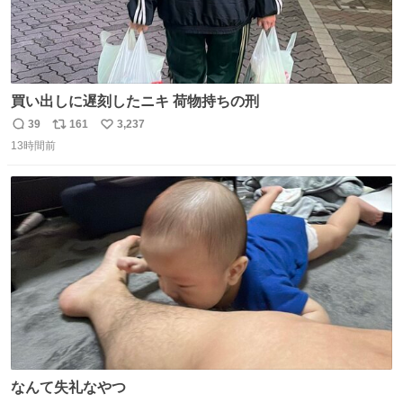
買い出しに遅刻したニキ 荷物持ちの刑
39
161
3,237
返
リ
い
13時間前
信
ポ
い
数
ス
ね
ト
数
数
なんて失礼なやつ