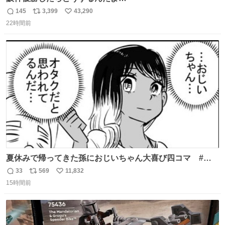
145
3,399
43,290
返
リ
い
22時間前
信
ポ
い
数
ス
ね
ト
数
数
夏休みで帰ってきた孫におじいちゃん大喜び四コマ #四
コマ漫画 #Web漫画 #漫画が読めるハッシュタグ
33
569
11,832
返
リ
い
15時間前
信
ポ
い
数
ス
ね
ト
数
数