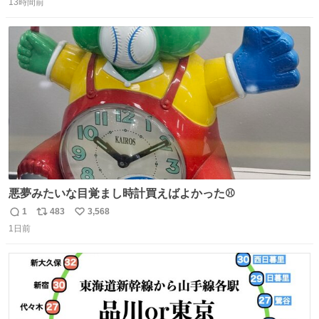
るよ。サプリを食べてもらうことで筋肉や関節をサポート
13時間前
信
ポ
い
しようね 風花が無理なく続けられる範囲で、高齢のステー
数
ス
ね
ジまで頑張ってきたその身体も風花の意思も大切にしてい
ト
数
数
くよ #徳山動物園
悪夢みたいな目覚まし時計買えばよかった⚾
1
483
3,568
返
リ
い
1日前
信
ポ
い
数
ス
ね
ト
数
数