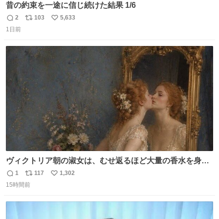
昔の約束を一途に信じ続けた結果 1/6
2
103
5,633
返
リ
い
1日前
信
ポ
い
数
ス
ね
ト
数
数
ヴィクトリア朝の淑女は、むせ返るほど大量の香水を身に
つけるものではないとされていた。それでも香水は、髪や
1
117
1,302
返
リ
い
肌の手入れと同じくらい、ヴィクトリア朝の女性達の美容
15時間前
信
ポ
い
習慣に欠かせないものだった。 当時の香水は、現在私たち
数
ス
ね
が知る香水よりも単純な組成で、その大部分は薔薇、菫、
ト
数
数