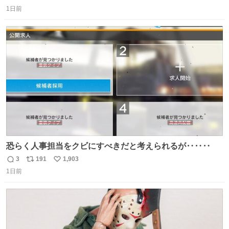
返
リ
い
＆寝起きのボサボサ頭でも「今日も可愛いね」が止まらな
1日前
信
ポ
い
い。放っておくと永遠に髪撫でてきて作業進まない()
数
ス
ね
156cm40kg、年中日焼け止めとお友達の私より綺麗な手や
ト
数
数
めてもろて とか言う
恐らく人事担当をクビにすべきだと考えられるが‥‥‥
3
191
1,903
返
リ
い
1日前
信
ポ
い
数
ス
ね
ト
数
数