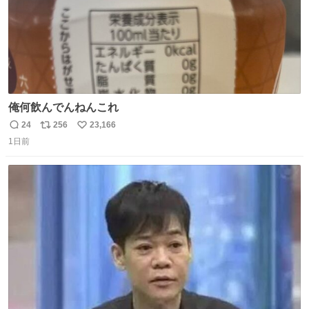
俺何飲んでんねんこれ
24
256
23,166
返
リ
い
1日前
信
ポ
い
数
ス
ね
ト
数
数