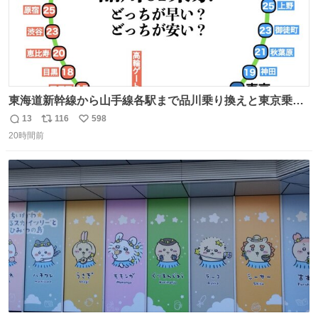
東海道新幹線から山手線各駅まで品川乗り換えと東京乗り
換え。どっちが早いか？どっちが安いか？を調べてみた。
13
116
598
返
リ
い
数字は早い方の駅からの所要時間。駅名色分けは運賃が安
20時間前
信
ポ
い
い方で色分け。赤白抜き＝品川 青白抜き＝東京。黒字は
数
ス
ね
運賃が同じ。→
ト
数
数