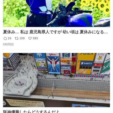
夏休み… 私は 鹿児島県人ですが 幼い頃は 夏休みになると
母の郷… 山梨へ遊びに行くのが楽しみでした 母の実家へ 1
24
109
585
返
リ
い
ヶ月近く泊まって … … 今の私は 医療従事者 お盆休み？ﾅﾆ
6時間前
信
ポ
い
ｿﾚｵｲｼｲﾉ?(笑 … … 子どもの頃 山梨で見た ひまわり畑の風
数
ス
ね
景 淡い記憶 そんな思い出の風景… ありますか？
ト
数
数
阪神優勝したらどうするんだよ…