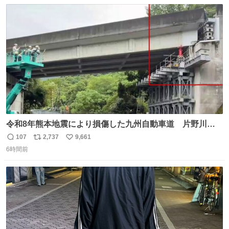
数
ス
ね
ト
数
数
令和8年熊本地震により損傷した九州自動車道 片野川橋
（下り線）の復旧作業を行っています。 タイムラプス動画
107
2,737
9,661
返
リ
い
で、段差が生じた橋桁をジャッキアップしている様子をご
6時間前
信
ポ
い
紹介します。 引き続き、早期復旧に向けて着実に工事を進
数
ス
ね
めてまいります。 #NEXCO西日本 #熊本地震
ト
数
数