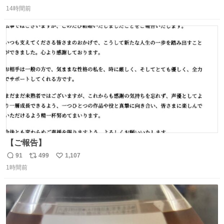
返
リ
い
感覚助かる🙂‍↕️🙂‍↕️🙂‍↕️
14時間前
信
ポ
い
数
ス
ね
ト
数
数
【ご報告】
91
499
1,107
返
リ
い
1時間前
信
ポ
い
数
ス
ね
ト
数
数