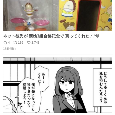
ネット彼氏が 漢検3級合格記念で 買ってくれた.ᐟ.ᐟ🩵
4
136
2,743
返
リ
い
18時間前
信
ポ
い
数
ス
ね
ト
数
数