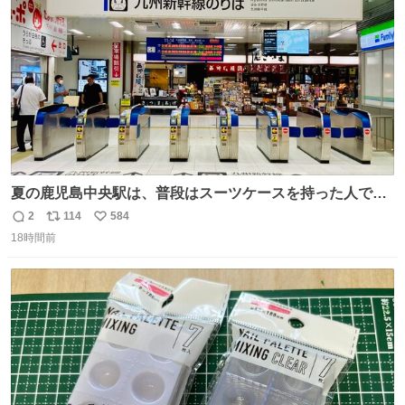
数
夏の鹿児島中央駅は、普段はスーツケースを持った人で溢
れています。 しかし、今日の夕方では、1〜2人しか見ませ
2
114
584
返
リ
い
んでした。 近くの『みやげ横丁』も、お客さんが少なかっ
18時間前
信
ポ
い
たです。 九州新幹線は新水俣駅駅まで復旧しましたが、や
数
ス
ね
はり全線が通れないとキツイですね。 こういう時は、地元
ト
数
数
民が支えましょ。