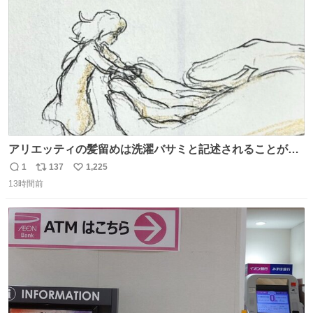
数
アリエッティの髪留めは洗濯バサミと記述されることが多
いですが、もっと小さいプラスチックのクリップです。 バ
1
137
1,225
返
リ
い
ネは使いやすいように強度を調整してあるはず。
13時間前
信
ポ
い
数
ス
ね
ト
数
数