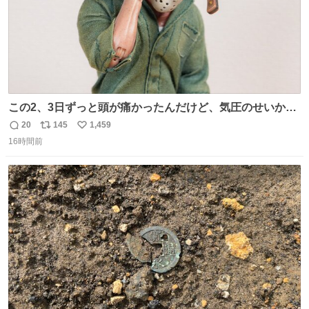
この2、3日ずっと頭が痛かったんだけど、気圧のせいかし
ら…
20
145
1,459
返
リ
い
16時間前
信
ポ
い
数
ス
ね
ト
数
数