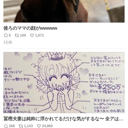
後ろのママの顔がwwwww
6
109
1,071
返
リ
い
1日前
信
ポ
い
数
ス
ね
ト
数
数
冨樫夫妻は純粋に浮かれてるだけな気がするな〜 全アはこ
こに自分の市場価値的なものを上乗せするので、 すっぴん
268
1,143
24,960