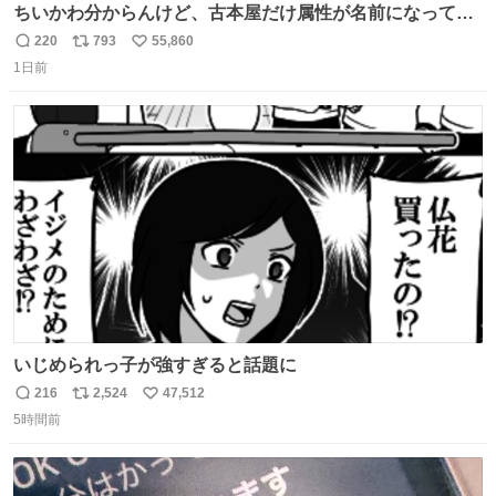
ちいかわ分からんけど、古本屋だけ属性が名前になってる
のはどういうこと？
220
793
55,860
返
リ
い
1日前
信
ポ
い
数
ス
ね
ト
数
数
いじめられっ子が強すぎると話題に
216
2,524
47,512
返
リ
い
5時間前
信
ポ
い
数
ス
ね
ト
数