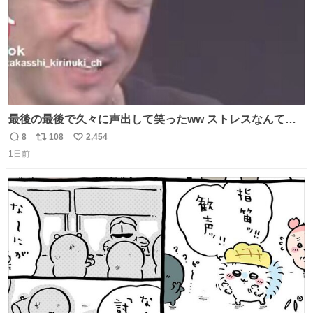
最後の最後で久々に声出して笑ったww ストレスなんて笑
って吹き飛ばせ！！ #水曜日のダウンタウン #大友康平
8
108
2,454
返
リ
い
1日前
信
ポ
い
数
ス
ね
ト
数
数