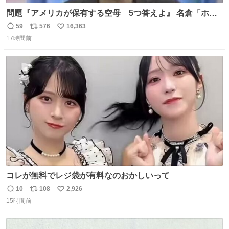
問題『アメリカが保有する空母 5つ答えよ』 名倉「ホン
マごめん、日本」
59
576
16,363
返
リ
い
17時間前
信
ポ
い
数
ス
ね
ト
数
数
コレが無料でレジ袋が有料なのおかしいって
10
108
2,926
返
リ
い
15時間前
信
ポ
い
数
ス
ね
ト
数