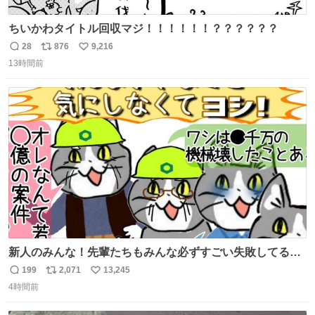
ちいかわタイトル回収マジ！！！！！！？？？？？？
28
876
9,216
返
リ
い
13時間前
信
ポ
い
数
ス
ね
ト
数
数
新人のみんな！先輩たちもみんな必ずすごい失敗してるか
ら、ちいさいことは気にしなくてヨシ！ #現場猫
199
2,071
13,245
返
リ
い
4時間前
信
ポ
い
数
ス
ね