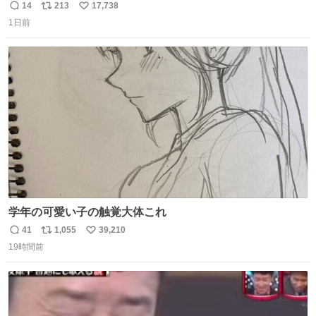
14
213
17,738
返
リ
い
1日前
信
ポ
い
数
ス
ね
ト
数
数
学年の可愛い子の触覚大体これ
41
1,055
39,210
返
リ
い
19時間前
信
ポ
い
数
ス
ね
ト
数
数