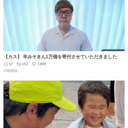
ベルガモット、
【カス】 辛みそきん1万個を寄付させていただきました
57
152
7,889
返
リ
い
23時間前
信
ポ
い
数
ス
ね
ト
数
数