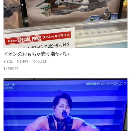
イオンのおもちゃ売り場ヤバい
11
409
5,011
返
リ
い
17時間前
信
ポ
い
数
ス
ね
ト
数
数