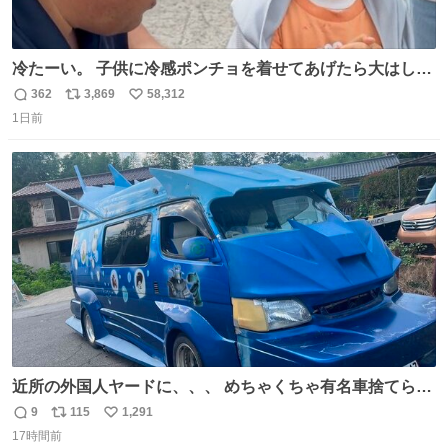
冷たーい。 子供に冷感ポンチョを着せてあげたら大はしゃ
ぎで喜んでくれました。 こんな素敵な代物を提供してくれ
362
3,869
58,312
返
リ
い
た山口県の恩師に感謝。
1日前
信
ポ
い
数
ス
ね
ト
数
数
近所の外国人ヤードに、、、 めちゃくちゃ有名車捨てられ
てました😭 外装ぼろぼろだし、、 中も何にも残ってない
9
115
1,291
返
リ
い
し、、 可哀想に😢😢 今まで数十年お疲れ様でした、、 #バ
17時間前
信
ポ
い