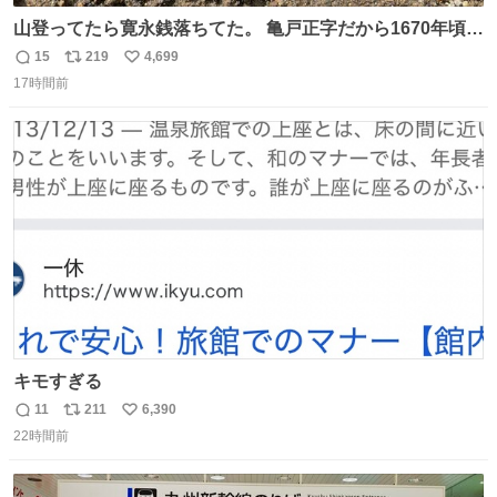
山登ってたら寛永銭落ちてた。 亀戸正字だから1670年頃に
鋳造されたもの。
15
219
4,699
返
リ
い
17時間前
信
ポ
い
数
ス
ね
ト
数
数
キモすぎる
11
211
6,390
返
リ
い
22時間前
信
ポ
い
数
ス
ね
ト
数