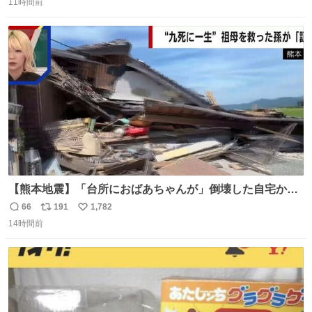
11時間前
信
ポ
い
数
ス
ね
ト
数
数
【熊本地震】「台所におばあちゃんが」倒壊した自宅から
孫が救出 地震発生時、台所で夕食の準備をしていた祖母の
66
191
1,782
返
リ
い
「助けて」という声。祖母を背負い、助け出した孫が「命
14時間前
信
ポ
い
があったのは奇跡」と当時の状況を語った。
数
ス
ね
ト
数
数