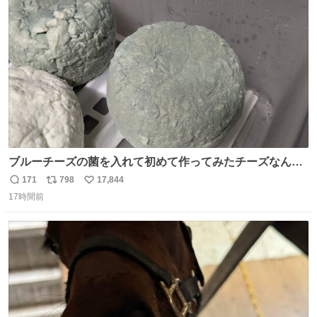
ト
数
数
ブルーチーズの菌を入れて初めて作ってみたチーズなんだ
けど 本能でちょっとヤバいと思っちゃう見た目だな
171
798
17,844
返
リ
い
17時間前
信
ポ
い
数
ス
ね
ト
数
数