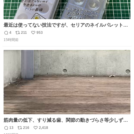
最近は使ってない技法ですが、セリアのネイルパレットの
四隅をハサミで切り落とし、やすりがけすればミニチュア
4
211
953
返
リ
い
食器ができます。 底にストローをカットしたものを接着し
15時間前
信
ポ
い
塗装すれば茶碗になります。素材が塩化ビニルなので接着
数
ス
ね
剤や塗料は対応したものを使うと良いです。 透明はそのま
ト
数
数
までも使えます。
筋肉量の低下、すり減る歯、関節の動きづらさ等少しずつ
現れる変化。 ごはんを細かくすることで #風花 の歯に代わ
13
216
2,418
返
リ
い