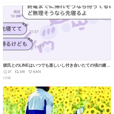
ニング #当時 #廃車 #勿体無い
数
ス
ね
ト
数
数
彼氏とのLINEはいつでも楽しいし付き合いたての頃の嬉し
かったLINEは無限にあるけど(同棲前は1日で各50通くらい
27
100
8,915
返
リ
い
送りあってたし)最近嬉しかったのはこれ
1日前
信
ポ
い
数
ス
ね
ト
数
数