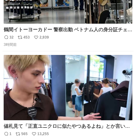
鶴間イトーヨーカドー 警察出動 ベトナム人の身分証チェッ
クを開店前に実施、店内まで見張りにきてます。不法滞在
32
453
2,939
返
リ
い
者は覚悟してお越しください。
3時間前
信
ポ
い
数
ス
ね
ト
数
数
値札見て「正直ユニクロに似たやつあるよね」とか言い出
すの好きすぎるWWWWWWWWWWWWW こちら側と同じ
1
565
13,255