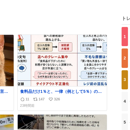
ト
1
2
3
言っ
食料品だけ1％と、一律（例として5％）の比
較表を作ってみました。 参考になるかと思い
11
147
326
4
返
リ
い
ます。
23時間前
信
ポ
い
数
ス
ね
ト
数
5
数