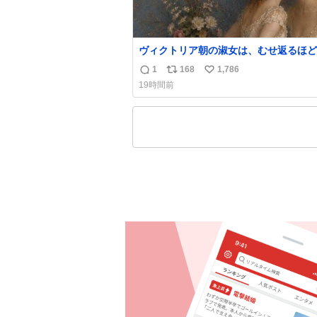
ヴィクトリア朝の淑女は、むせ返るほど
の香水を身につけるものではないとされ
1
168
1,786
返
リ
い
た。それでも香水は、髪や肌の手入れと
19時間前
くらい、ヴィクトリア朝の女性達の美容
信
ポ
い
に欠かせないものだった。 当時の香水は、現
数
ス
ね
在私たちが知る香水よりも単純な組成で
ト
数
の大部分は薔薇、菫、ベルガモット、
数