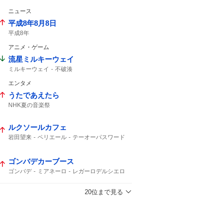
ニュース
平成8年8月8日
平成8年
アニメ・ゲーム
流星ミルキーウェイ
ミルキーウェイ
不破湊
エンタメ
うたであえたら
NHK夏の音楽祭
ルクソールカフェ
岩田望来
ペリエール
テーオーパスワード
ナチュラルライズ
ウェイワードアクト
オメガギネス
レヴォントゥレット
ゴンバデカーブース
ヒルノハンブルク
ヴァルツァーシャル
エルムS
札幌11
アクションプラン
ゴンバデ
ミアネーロ
レガーロデルシエロ
シンハナーダ
ジュンブロッサム
ディマイザキッド
レイニング
ヴォンフレ
20位まで見る
新潟7
関越ステークス
ドラゴンヘッド
三浦皇成
ヤマニンサンパ
アンリーロード