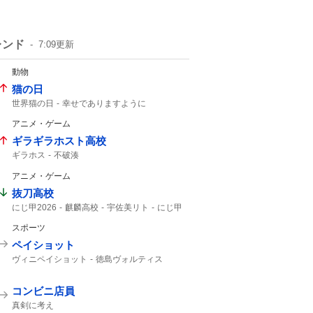
レンド
7:09
更新
動物
猫の日
世界猫の日
幸せでありますように
猫の鳴き声
アニメ・ゲーム
ギラギラホスト高校
ギラホス
不破湊
アニメ・ゲーム
抜刀高校
にじ甲2026
麒麟高校
宇佐美リト
にじ甲
スポーツ
ペイショット
ヴィニペイショット
徳島ヴォルティス
ティラパット
北海道コンサドーレ札幌
ヴォルティス
コンサドーレ
コンビニ店員
コンサドーレ札幌
コンサ
ヴィニ
シュート
真剣に考え