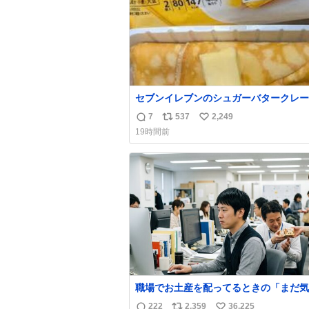
セブンイレブンのシュガーバタークレー
えんがわの寿司を探している人へ！ シ
7
537
2,249
返
リ
い
バタークレープは目黒、品川、蒲田、渋
19時間前
川崎、横浜、鶴見、九州の一部エリア限
信
ポ
い
品で8月5日に発注が終了したため店舗
数
ス
ね
てあるところ少ないですが見つけたら即
ト
数
です🤩❣️
数
職場でお土産を配ってるときの「まだ気
てませんよ」的な演技が毎回シンドい。
222
2,359
36,225