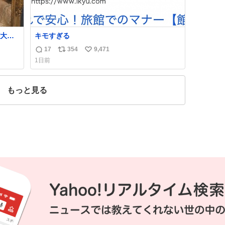
大量
キモすぎる
てい
17
354
9,471
返
リ
い
同じ
1日前
習慣
信
ポ
い
数
ス
ね
、そ
ト
数
もっと見る
数