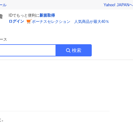
Yahoo! JAPAN
ヘ
ール
IDでもっと便利に
新規取得
ログイン
ボーナスセレクション 人気商品が最大40％
ース
検索
た。