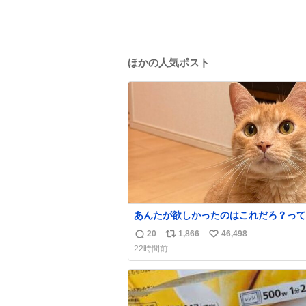
ほかの人気ポスト
あんたが欲しかったのはこれだろ？って
て押してくれた手形がコチラ
20
1,866
46,498
返
リ
い
22時間前
信
ポ
い
数
ス
ね
ト
数
数