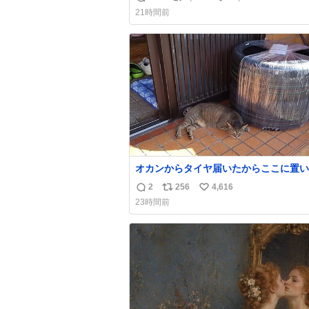
返
リ
い
21時間前
信
ポ
い
数
ス
ね
ト
数
数
オカンからタイヤ届いたからここに置い
たって写真送られてきたけど明らかに猫
2
256
4,616
返
リ
い
魔くさそうな顔してて草
23時間前
信
ポ
い
数
ス
ね
ト
数
数