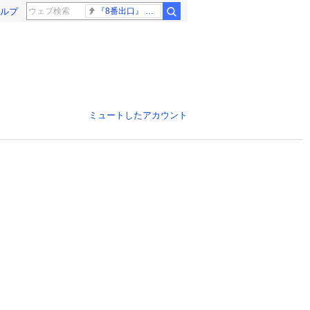
ルプ
『8番出口』 金ロー
ミュートしたアカウント