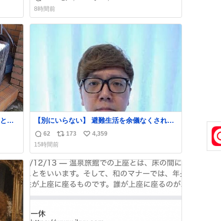
返
リ
い
8時間前
信
ポ
い
数
ス
ね
ト
数
数
とい
【別にいらない】 避難生活を余儀なくされて
が邪
いる子どもたちのためにヒカキンボックス
62
173
4,359
返
リ
い
1000個を寄付させていただきました
15時間前
信
ポ
い
数
ス
ね
ト
数
数