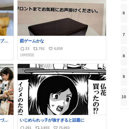
6
7
プと
罰ゲームかな
ュガー
23
792
4,930
返
リ
い
谷、
18時間前
8
定商
信
ポ
い
に置い
数
ス
ね
買い
ト
数
数
9
10
づい
いじめられっ子が強すぎると話題に
291
3,955
75,993