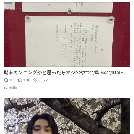
数
ス
ね
は1人あたり上限1万円、国際線は上限2万円まで支払う。
ト
数
数
期末カンニングかと思ったらマジのやつで草 B4でIDMって
ことはおそらく就職だし、内定取り消し？ それと夏休み期
16
118
2,077
返
リ
い
間の停学って無意味じゃね？
21時間前
信
ポ
い
数
ス
ね
ト
数
数