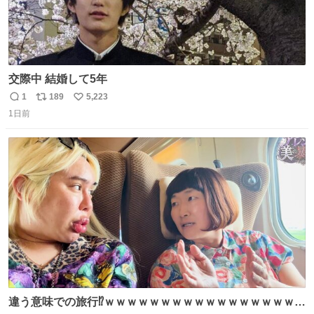
交際中 結婚して5年
1
189
5,223
返
リ
い
1日前
信
ポ
い
数
ス
ね
ト
数
数
違う意味での旅行⁉️ｗｗｗｗｗｗｗｗｗｗｗｗｗｗｗｗｗｗ