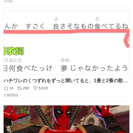
1日前
信
ポ
い
数
ス
ね
ト
数
数
ハチワレのくつずれをずっと聞いてると、1番と2番の歌詞
のこの赤線の部分、本来なら絶対逆の方が歌詞の意味合っ
14
280
5,619
返
リ
い
てるのに急に話変えてるよねw晴れだっけ？雨だっけ？っ
20時間前
信
ポ
い
て言ってるのに急に食べ物の話になったり何食べたっけ？
数
ス
ね
って言ってるのに急に天気の話になったりとかwでもそこ
ト
数
数
がハチワレらしい！！