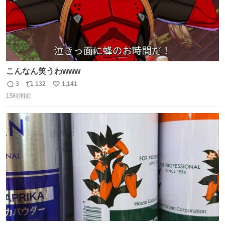
こんなん笑うわwww
3
132
1,141
返
リ
い
15時間前
信
ポ
い
数
ス
ね
ト
数
数