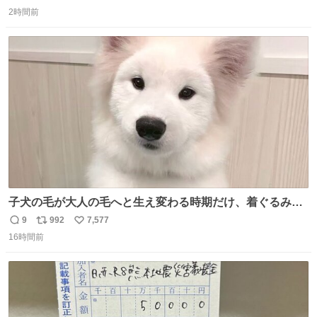
返
リ
い
2時間前
信
ポ
い
数
ス
ね
ト
数
数
子犬の毛が大人の毛へと生え変わる時期だけ、着ぐるみを
着てるように見える良さがあります
9
992
7,577
返
リ
い
16時間前
信
ポ
い
数
ス
ね
ト
数
数