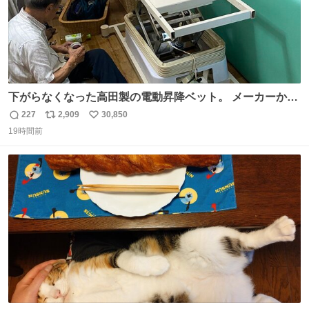
下がらなくなった高田製の電動昇降ベット。 メーカーから
は、完全に見放されたんですが、 見事に85歳の父が治しま
227
2,909
30,850
返
リ
い
した。 うちの父は、トヨタカローラのボディをオート生産
19時間前
信
ポ
い
する、工業ロボットの製作者なんですが、 父が電動ベット
数
ス
ね
の配線をハンダで修理している横で、
ト
数
数