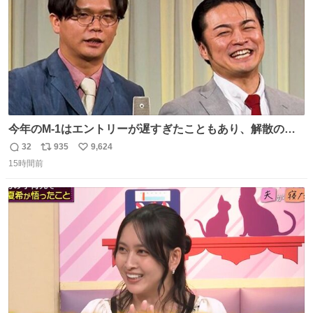
今年のM-1はエントリーが遅すぎたこともあり、解散の可
能性を作り出してからのスタート！！ 遅くなって申し訳な
32
935
9,624
返
リ
い
い🙏 エントリーナンバーは「GO!無策!」でかなり覚えやす
15時間前
信
ポ
い
い！応援をお願いすることになりそう！！
数
ス
ね
ト
数
数