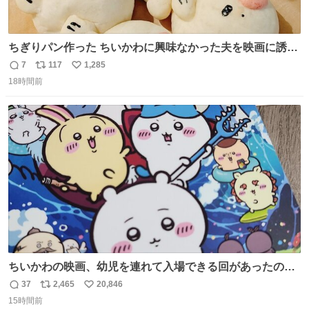
ちぎりパン作った ちいかわに興味なかった夫を映画に誘い
出すことに成功したからさァ、永遠のいのち食べさせてか
7
117
1,285
返
リ
い
ら観に行くねッ🎫
18時間前
信
ポ
い
数
ス
ね
ト
数
数
ちいかわの映画、幼児を連れて入場できる回があったので
子どもを連れて観てきたんですけど、セイレーンの登場シ
37
2,465
20,846
返
リ
い
ーンで場内のベビーが一斉に泣き出してたのがとてもよい
15時間前
信
ポ
い