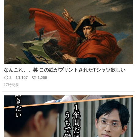
ト
数
数
なんこれ、、笑 この絵がプリントされたTシャツ欲しい
2
107
1,050
返
リ
い
17時間前
信
ポ
い
数
ス
ね
ト
数
数