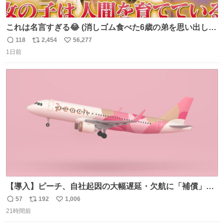
これは名言すぎる😂 (消しゴム食べた6歳の弟を思い出しな
がら)
118
2,454
56,277
返
リ
い
1日前
信
ポ
い
数
ス
ね
ト
数
数
【導入】ピーチ、自社起因の大幅遅延・欠航に「補償」開
始へ news.livedoor.com/article/detail… 同社に起因する理
57
192
1,006
返
リ
い
由によって大幅遅延や欠航が発生した場合、乗客が負担し
21時間前
信
ポ
い
た宿泊費や交通費を、領収書の事後申請に基づき、国内線