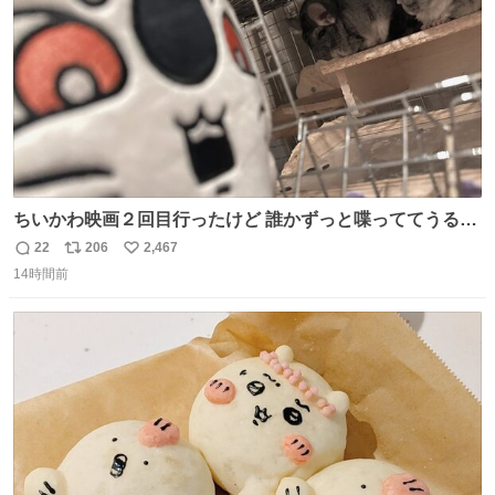
ちいかわ映画２回目行ったけど 誰かずっと喋っててうるさ
かった 許せねえ
22
206
2,467
返
リ
い
14時間前
信
ポ
い
数
ス
ね
ト
数
数