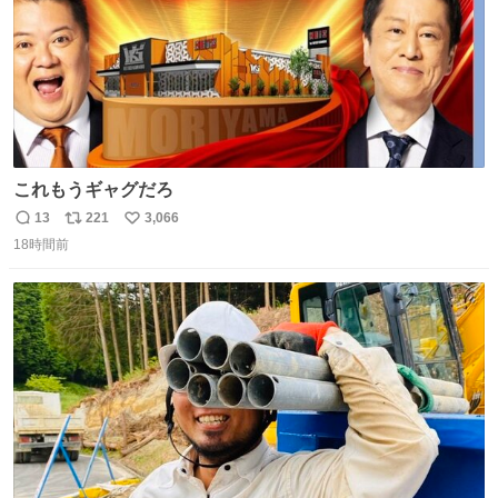
これもうギャグだろ
13
221
3,066
返
リ
い
18時間前
信
ポ
い
数
ス
ね
ト
数
数