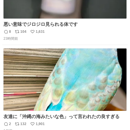
悪い意味でジロジロ見られる体です
8
104
1,631
返
リ
い
23時間前
信
ポ
い
数
ス
ね
ト
数
数
友達に「沖縄の海みたいな色」って言われたの良すぎる
2
132
1,901
返
リ
い