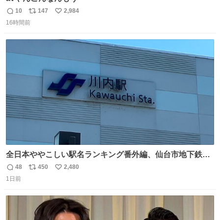
10
147
2,984
返
リ
い
16時間前
信
ポ
い
数
ス
ね
ト
数
数
全日本ややこしい駅名ランキング番外編、仙台市地下鉄川
内駅
48
450
2,480
返
リ
い
1日前
信
ポ
い
数
ス
ね
ト
数
数