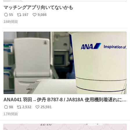
マッチングアプリ向いてないかも
55
197
9,086
返
リ
い
18時間前
信
ポ
い
数
ス
ね
ト
数
数
ANA041 羽田→伊丹 B787-8 / JA818A 使用機到着遅れにつ
き 「安全に支障ない範囲で1分1秒でも遅延回復に努めてお
98
2,532
25,591
返
リ
い
ります」と機長の気合い十分！ が、フライトは順調に進み
17時間前
信
ポ
い
すぎ… 「飛ばしすぎたせいか現在奈良県上空での待機を命
数
ス
ね
じられております」 でコンソメスープ吹き出しそうになり
ト
数