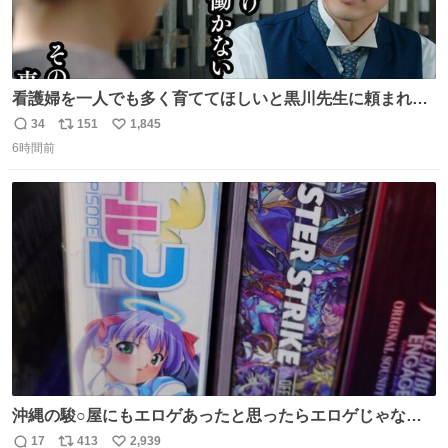
看護婦を一人でも多く育ててほしいと黒川先生に頼まれ、
１年間だけ黒川病院で働くことにしたりん。 直美はその１
34
151
1,845
返
リ
い
年間で恵風看護婦会を立て直すと話しました。 👇このシー
6時間前
信
ポ
い
ンをぜひ本編で web.nhk/tv/an/kazekaor… #朝ドラ #風薫
数
ス
ね
る 見上愛 上坂樹里 平埜生成
ト
数
数
沖縄の駿○屋にもエロゲあったと思ったらエロゲじゃなか
った
17
413
2,939