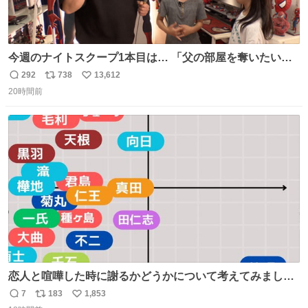
今週のナイトスクープ1本目は… 「父の部屋を奪いたい姉
妹」
292
738
13,612
返
リ
い
20時間前
信
ポ
い
数
ス
ね
ト
数
数
恋人と喧嘩した時に謝るかどうかについて考えてみました
💭 ▶︎自分から謝る or 悪くないなら謝らない ▶︎ねちねちす
7
183
1,853
返
リ
い