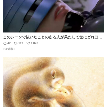
このシーンで抜いたことのある人が果たして世にどれほど
いることか このアカウントに辿り着いた皆さんとは、ロボ
42
113
1,870
返
リ
い
コップ2についてこれからもぜひ語り合っていきたい
19時間前
信
ポ
い
数
ス
ね
ト
数
数