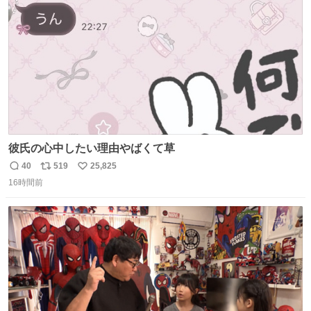
数
ましたw
彼氏の心中したい理由やばくて草
40
519
25,825
返
リ
い
16時間前
信
ポ
い
数
ス
ね
ト
数
数