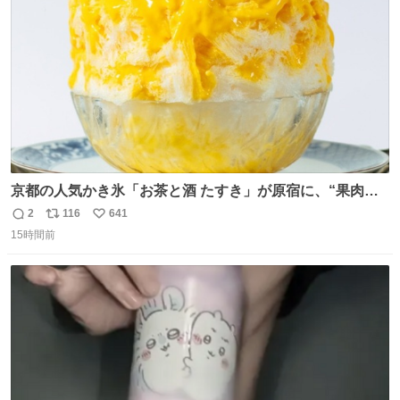
数
京都の人気かき氷「お茶と酒 たすき」が原宿に、“果肉た
っぷり”夏限定アップルマンゴー＆定番ほうじ茶みつ -
2
116
641
返
リ
い
fashion-press.net/news/149581
15時間前
信
ポ
い
数
ス
ね
ト
数
数