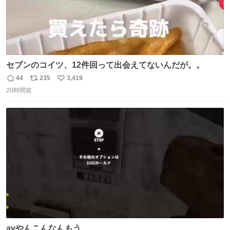
セブンのコイツ、12件回って出会えてないんだが。。
44
235
3,419
返
リ
い
20時間前
信
ポ
い
数
ス
ね
ト
数
数
avやんこんなんもう