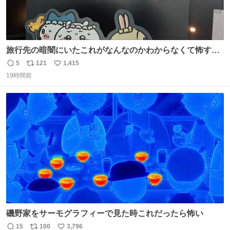
旅行先の暗闇にいたこれがなんなのかわからなくて怖すぎ
た 子どもたちも怖がりまくってた👻 ちいかわってこういう
5
121
1,415
返
リ
い
感じのお話なんですか…？
19時間前
信
ポ
い
数
ス
ね
ト
数
数
磯野家をサーモグラフィーで見た時これだったら怖い
15
100
3,796