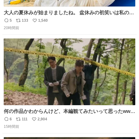
大人の夏休みが始まりましたね。 盆休みの初笑いは私の現
場コスプレ マスターイーでお願いします！！
5
133
1,540
返
リ
い
20時間前
信
ポ
い
数
ス
ね
ト
数
数
何の作品かわからんけど、本編観てみたいって思ったwww
韓ドラよね？
6
111
2,904
返
リ
い
15時間前
信
ポ
い
数
ス
ね