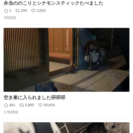
弁当ののこりとシナモンスティックたべました
1
209
3,025
返
リ
い
7時間前
信
ポ
い
数
ス
ね
ト
数
数
空き巣に入られました🤣🤣🤣
461
5,885
56,654
返
リ
い
17時間前
信
ポ
い
数
ス
ね
ト
数
数