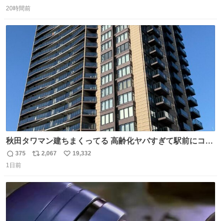
返
リ
い
20時間前
信
ポ
い
数
ス
ね
ト
数
数
秋田タワマン建ちまくってる 高齢化ヤバすぎて駅前にコン
パクトシティつくって高齢者を住ませる考えらしい 病院も
375
2,067
19,332
返
リ
い
全部駅前にある
1日前
信
ポ
い
数
ス
ね
ト
数
数