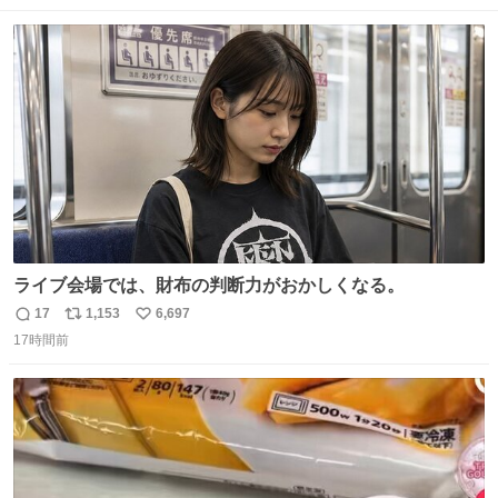
映画体験でした。
数
ス
ね
ト
数
数
ライブ会場では、財布の判断力がおかしくなる。
17
1,153
6,697
返
リ
い
17時間前
信
ポ
い
数
ス
ね
ト
数
数