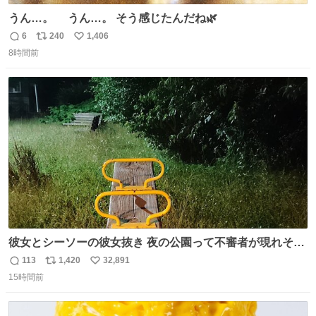
うん…。 うん…。 そう感じたんだね🌿
6
240
1,406
返
リ
い
8時間前
信
ポ
い
数
ス
ね
ト
数
数
彼女とシーソーの彼女抜き 夜の公園って不審者が現れそう
で怖いんだよな
113
1,420
32,891
返
リ
い
15時間前
信
ポ
い
数
ス
ね
ト
数