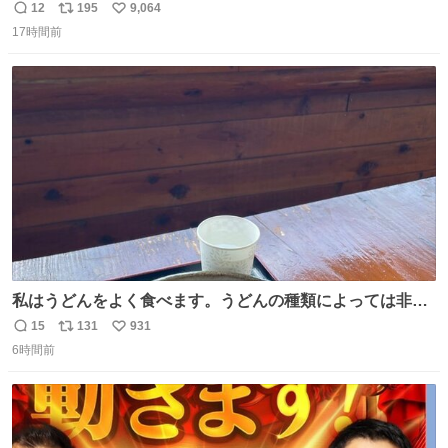
ｗ
12
195
9,064
返
リ
い
17時間前
信
ポ
い
数
ス
ね
ト
数
数
私はうどんをよく食べます。うどんの種類によっては非常
食にもなります。生うどんは消費期限が短く、冷凍うどん
15
131
931
返
リ
い
は長持ちする代わりに停電に弱いので、乾麺タイプのうど
6時間前
信
ポ
い
んなら水分が少なく長期保存するのにおすすめです。アル
数
ス
ね
ファ化米や缶詰など、色々な非常食がありますが、うどん
ト
数
数
もいかがでしょうか？