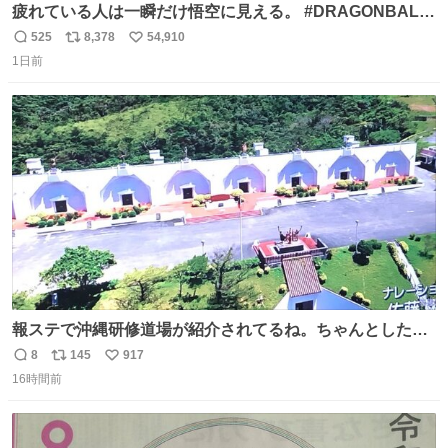
疲れている人は一瞬だけ悟空に見える。 #DRAGONBALL
#ドラゴンボール
525
8,378
54,910
返
リ
い
1日前
信
ポ
い
数
ス
ね
ト
数
数
報ステで沖縄研修道場が紹介されてるね。ちゃんとした名
前出してないけど。#報道ステーション
8
145
917
返
リ
い
16時間前
信
ポ
い
数
ス
ね
ト
数