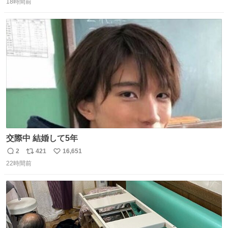
る or さっぱりしている 個人的見解です！色々と許してく
18時間前
信
ポ
い
ださい！
数
ス
ね
ト
数
数
交際中 結婚して5年
2
421
16,651
返
リ
い
22時間前
信
ポ
い
数
ス
ね
ト
数
数