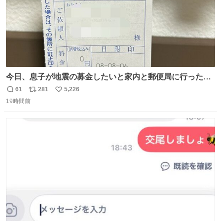
今日、息子が地震の募金したいと家内と郵便局に行ったみ
たいです。おもちゃとか買う選択肢もあったと思うけど、
61
281
5,226
返
リ
い
自分で貯めてた2万円を役に立てて欲しい、みんなも元気
19時間前
信
ポ
い
になって欲しいと。家内も一緒に募金したので、自分も何
数
ス
ね
かできたらなぁと思いました。
ト
数
数