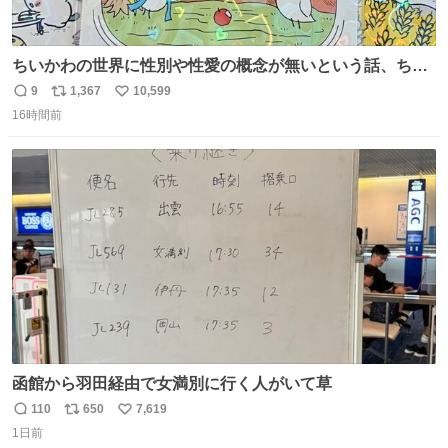
ちいかわの世界に性別や性愛の概念が無いという話、ちい
かわタロットでも恋人・女帝・女教皇あたりは性別を意識
9
1,367
10,599
返
リ
い
させないように描かれてるんだよね。かなり徹底している
16時間前
信
ポ
い
印象。
数
ス
ね
ト
数
数
函館から羽田経由で女満別に行く人がいて草
110
650
7,619
返
リ
い
1日前
信
ポ
い