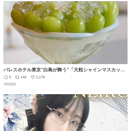
ト
数
数
パレスホテル東京“白鳥が舞う”「大粒シャインマスカット
パフェ」キラキラ輝く水面ジュレ添え - fashion-
5
146
1,178
返
リ
い
press.net/news/149567
3時間前
信
ポ
い
数
ス
ね
ト
数
数