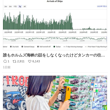
ト
数
数
誰もホルムズ海峡の話をしなくなったけどタンカーの往来
は消滅したままですねと
1
2,911
6,143
返
リ
い
1日前
信
ポ
い
数
ス
ね
ト
数
数