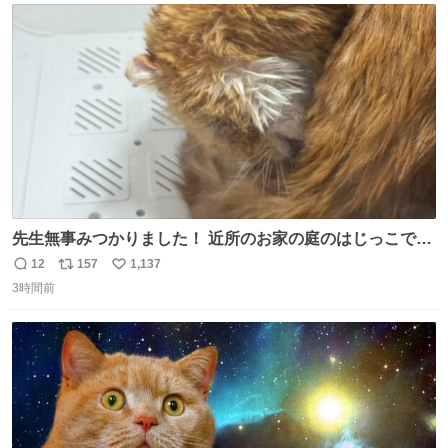
ト
数
数
先生無事みつかりました！ 近所のお家の庭のはじっこでう
ずくまってました💦 拡散してくれたり探してくれたみなさ
12
157
1,137
返
リ
い
ん本当にありがとございます！ 飛び出し防止柵を増やして
3時間前
信
ポ
い
先生とちょびが怖い思いをしないでいいようにしようと思
数
ス
ね
う！
ト
数
数