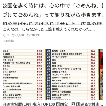
こんなの、しらなかった…誰も教えてくれなかった…。
1
6,880
30,135
返
リ
い
20時間前
信
ポ
い
数
ス
ね
ト
数
数
邦画実写歴代興行収入TOP100 1️⃣国宝←🆕 2️⃣踊る大捜査線