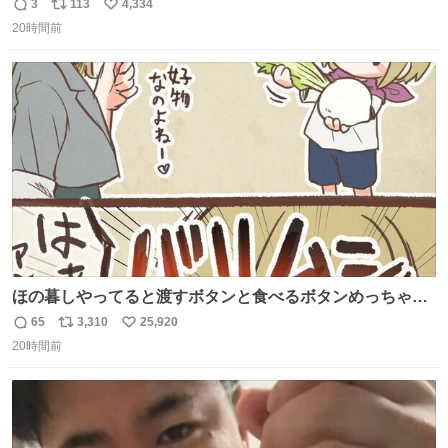
😭
3
113
4,334
返
リ
い
20時間前
信
ポ
い
数
ス
ね
ト
数
数
ほの暮しやってると渡すボタンと食べるボタンめっちゃ間
違えるんやけど
65
3,310
25,920
返
リ
い
20時間前
信
ポ
い
数
ス
ね
ト
数
数