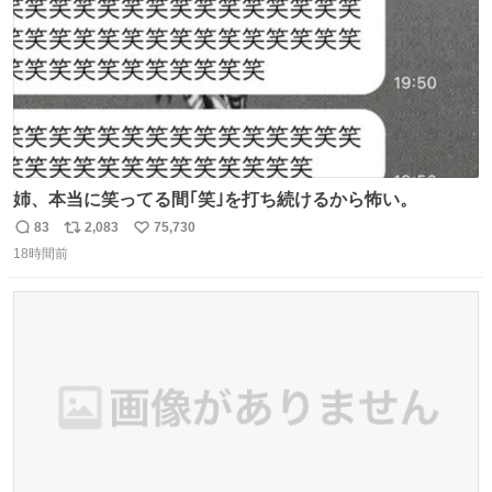
姉、本当に笑ってる間｢笑｣を打ち続けるから怖い。
83
2,083
75,730
返
リ
い
18時間前
信
ポ
い
数
ス
ね
ト
数
数