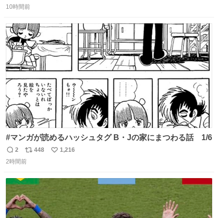
10時間前
信
ポ
い
数
ス
ね
ト
数
数
#マンガが読めるハッシュタグ B・Jの家にまつわる話 1/6
2
448
1,216
返
リ
い
2時間前
信
ポ
い
数
ス
ね
ト
数
数