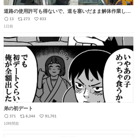
道路の使用許可も得ないで、道を塞いだまま解体作業して
る。 写真を撮ろうとしたら「勝手に写真撮るな馬鹿野郎」
13
273
833
返
リ
い
と罵倒されるなど。
1日前
信
ポ
い
数
ス
ね
ト
数
数
弟の初デート
371
6,344
91,701
返
リ
い
10時間前
信
ポ
い
数
ス
ね