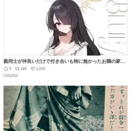
数
親同士が仲良いだけで付き合いも特に無かったお隣の家に
自分とこの親が外せない用事があるからと半ば強制的に預
3
165
1,310
返
リ
い
けられて空き部屋が無いからたまに見かけるけどロクに会
23時間前
信
ポ
い
話したことも無い一人娘と同じ部屋で寝るように言われ恐
数
ス
ね
る恐る部屋の扉を開けた先にこの光景が待ってた時の少年
ト
数
数
の反応を答えよ