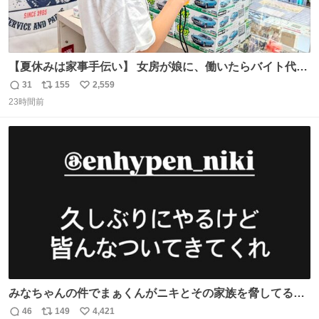
【夏休みは家事手伝い】 女房が娘に、働いたらバイト代も
らえば？と言ったら、娘は、いらない、と言って黙々と働
31
155
2,559
返
リ
い
いてくれました。 あとでソフトクリーム買ってやろうと思
23時間前
信
ポ
い
いました。
数
ス
ね
ト
数
数
みなちゃんの件でまぁくんがニキとその家族を脅してるけ
ど絶対間違えてる。 悪いのは誹謗中傷した人達でしょ。こ
46
149
4,421
返
リ
い