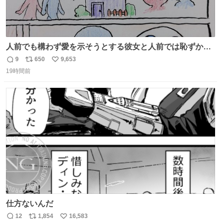
人前でも構わず愛を示そうとする彼女と人前では恥ずかし
いけど彼女を死ぬほど愛している彼氏 同士いませんか✋️
9
650
9,653
返
リ
い
19時間前
信
ポ
い
数
ス
ね
ト
数
数
仕方ないんだ
12
1,854
16,583
返
リ
い