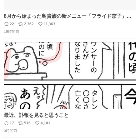
8月から始まった鳥貴族の新メニュー「フライド茄子」が
うますぎでした 信じて……
22
2,362
11,363
返
リ
い
19時間前
信
ポ
い
数
ス
ね
ト
数
数
最近、訃報を見ると思うこと
17
516
4,101
返
リ
い
5時間前
信
ポ
い
数
ス
ね