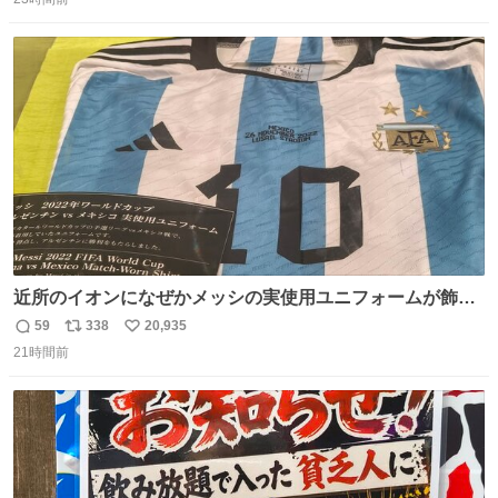
信
ポ
い
数
ス
ね
ト
数
数
近所のイオンになぜかメッシの実使用ユニフォームが飾っ
てあっておもろい
59
338
20,935
返
リ
い
21時間前
信
ポ
い
数
ス
ね
ト
数
数