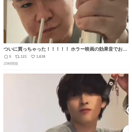
ついに買っちゃった！！！！！ ホラー映画の効果音でお馴
染みの！！ ウォーターフォン！！！
5
121
1,638
返
リ
い
20時間前
信
ポ
い
数
ス
ね
ト
数
数