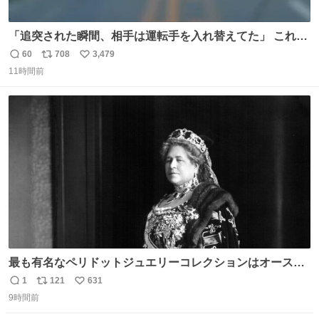
「追突された瞬間、相手は運転手を入れ替えてた」 これ実
話。 しかも後で無免許と判明。 ドラレコ無かったら完全に
60
708
3,479
返
リ
い
やられてた案件。 #追突 #替え玉 #無免許運転
11時間前
信
ポ
い
数
ス
ね
ト
数
数
最も有名なペリドットジュエリーコレクションはオースト
リア大公妃イザベラが所有していたもの。一時期キッチン
1
121
631
返
リ
い
ペーパーに包んで保管されていたことに衝撃💥を受けた。
9時間前
信
ポ
い
数
ス
ね