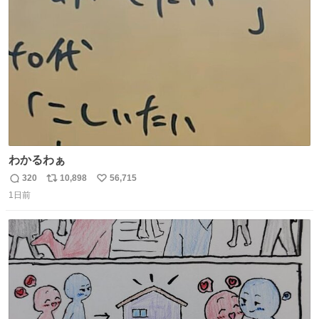
ト
数
数
わかるわぁ
320
10,898
56,715
返
リ
い
1日前
信
ポ
い
数
ス
ね
ト
数
数