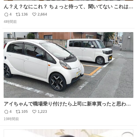
ん？え？なにこれ？ ちょっと待って、聞いてない これは販
売されているのもですか？
4
136
2,664
返
リ
い
4時間前
信
ポ
い
数
ス
ね
ト
数
数
アイちゃんで職場乗り付けたら上司に新車買ったと思われ
たの嬉しすぎる。 20年落ちの車もやりようによっては新車
4
105
1,223
返
リ
い
っぽく見えるってことよ。 令和の車の横に並べても違和感
19時間前
信
ポ
い
ない平成18年式です。
数
ス
ね
ト
数