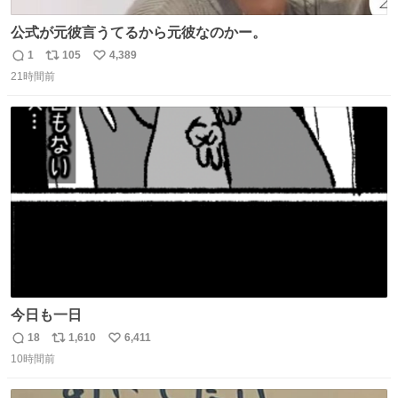
公式が元彼言うてるから元彼なのかー。
1
105
4,389
返
リ
い
21時間前
信
ポ
い
数
ス
ね
ト
数
数
今日も一日
18
1,610
6,411
返
リ
い
10時間前
信
ポ
い
数
ス
ね