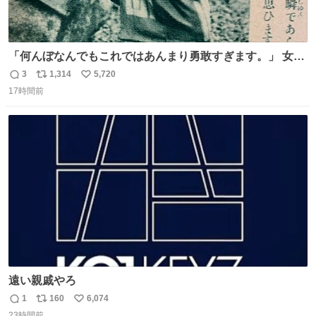
「何んぼなんでもこれではあんまり勇敢すぎます。」 女性
の立ち振る舞い指南コーナーで、大股を「下品」や「はし
3
1,314
5,720
返
リ
い
たない」という言葉を使わず「勇敢すぎます」と洒落っ気
17時間前
信
ポ
い
たっぷりにたしなめる当時の言葉選びよ 勇敢すぎます、使
数
ス
ね
っていきたい… （昭和4年婦人倶楽部新年号より）
ト
数
数
遠い親戚やろ
1
160
6,074
返
リ
い
23時間前