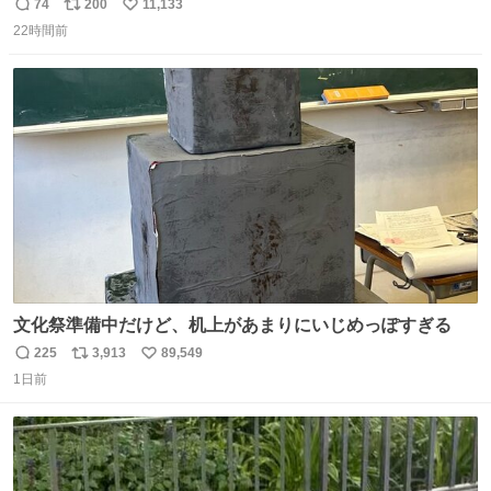
だけど この格好の女が立ってたら一回は足が止まるでし
74
200
11,133
返
リ
い
ょ？普通。降りてきたのは仕事帰りっぽい男の人で、足取
22時間前
信
ポ
い
り重そうに歩いてて見るからに異変を感じたんだけど
数
ス
ね
ト
数
数
文化祭準備中だけど、机上があまりにいじめっぽすぎる
225
3,913
89,549
返
リ
い
1日前
信
ポ
い
数
ス
ね
ト
数
数