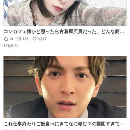
コンカフェ嬢かと思ったら古着屋店員だった、どんな商
売？
14
128
4,167
返
リ
い
18時間前
信
ポ
い
数
ス
ね
ト
数
数
これ仕事終わりご飯食べにきてなに頼む？の構図すぎて…