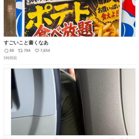
すごいこと書くなあ
68
794
7,654
返
リ
い
5時間前
信
ポ
い
数
ス
ね
ト
数
数