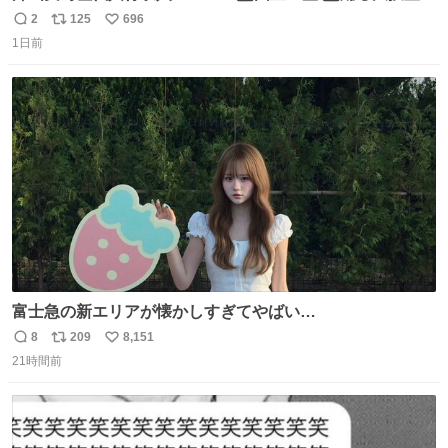
THE MOVIE2 3️⃣南極物語 4️⃣踊る大捜査線 THE MOVIE 5️⃣
2
125
696
返
リ
い
子猫物語 6️⃣劇場版コード・ブルー 7️⃣天と地と 8️⃣永遠の0
1日前
信
ポ
い
9️⃣ROOKIES-卒業- 🔟世界の中心で、愛をさけぶ … 44位 ほ
数
ス
ね
どなく、お別れです←🆕 … 60位 キングダム 魂の決戦←🆕
ト
数
数
富士急の新エリアが懐かしすぎてやばい…
8
209
8,151
返
リ
い
21時間前
信
ポ
い
数
ス
ね
ト
数
数