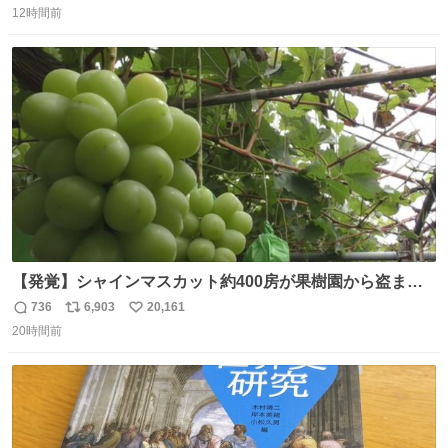
んなのみなちゃん望んでないし曲がった正義すぎる
12時間前
信
ポ
い
数
ス
ね
ト
数
数
【発覚】シャインマスカット約400房が果樹園から盗まれ
る 栃木・佐野市 news.livedoor.com/article/detail… 被害
736
6,903
20,161
返
リ
い
に遭った果樹園には防犯カメラなどはなく、シャインマス
20時間前
信
ポ
い
カットが盗まれた木には刃物などで切られた跡が。市内で
数
ス
ね
今年に入って同様の被害は確認されておらず、警察はパト
ト
数
数
ロールを強化する。