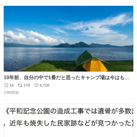
数
ス
ね
ト
数
数
10年前、自分の中で1番だと思ったキャンプ場は今はもう
ない
18
170
6,728
返
リ
い
19時間前
信
ポ
い
数
ス
ね
ト
数
数