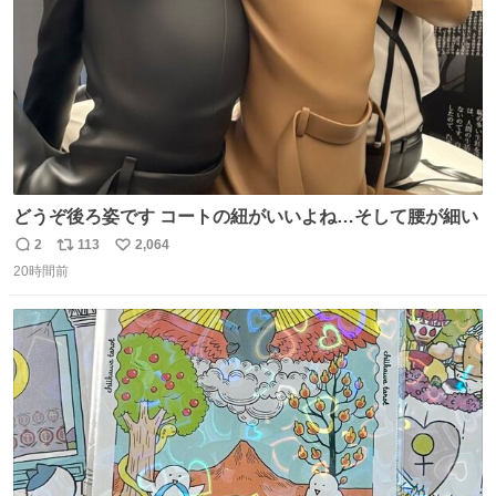
どうぞ後ろ姿です コートの紐がいいよね…そして腰が細い
2
113
2,064
返
リ
い
20時間前
信
ポ
い
数
ス
ね
ト
数
数