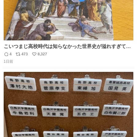
こいつまじ高校時代は知らなかった世界史が溢れすぎてて
𝑩𝑰𝑮 𝑳𝑶𝑽𝑬＿＿
4
473
8,327
返
リ
い
1日前
信
ポ
い
数
ス
ね
ト
数
数