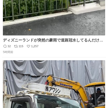
ディズニーランドが突然の豪雨で道路冠水してるんだけど
☔️ この雨で今年初のミッションクールダウン中止。幾ら何
32
115
1,257
返
リ
い
でもやばすぎだろ...
5時間前
信
ポ
い
数
ス
ね
ト
数
数