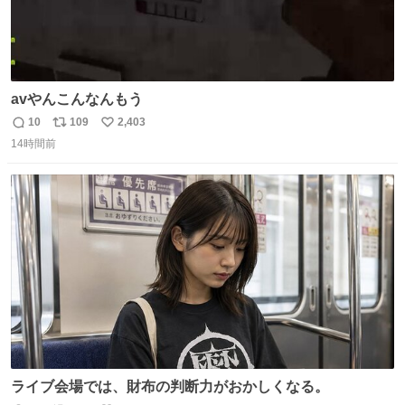
avやんこんなんもう
10
109
2,403
返
リ
い
14時間前
信
ポ
い
数
ス
ね
ト
数
数
ライブ会場では、財布の判断力がおかしくなる。