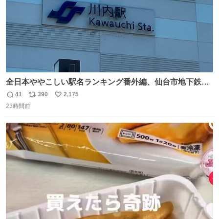
全日本ややこしい駅名ランキング番外編、仙台市地下鉄川
内駅
41
390
2,175
返
リ
い
23時間前
信
ポ
い
数
ス
ね
ト
数
数