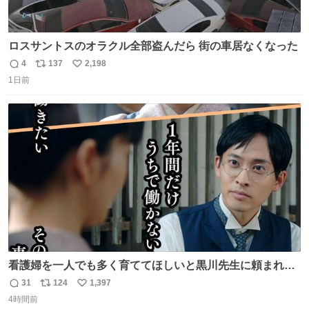
ロスサントスのオラクル全部盗んだら 街の車居なくなった
4
137
2,198
返
リ
い
1日前
信
ポ
い
数
ス
ね
ト
数
数
看護婦を一人でも多く育ててほしいと黒川先生に頼まれ、
１年間だけ黒川病院で働くことにしたりん。 直美はその１
31
124
1,397
返
リ
い
年間で恵風看護婦会を立て直すと話しました。 👇このシー
4時間前
信
ポ
い