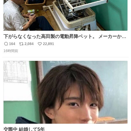
下がらなくなった高田製の電動昇降ベット。 メーカーから
は、完全に見放されたんですが、 見事に85歳の父が治しま
164
2,084
22,891
返
リ
い
した。 うちの父は、トヨタカローラのボディをオート生産
16時間前
信
ポ
い
する、工業ロボットの製作者なんですが、 父が電動ベット
数
ス
ね
の配線をハンダで修理している横で、
ト
数
数
交際中 結婚して5年