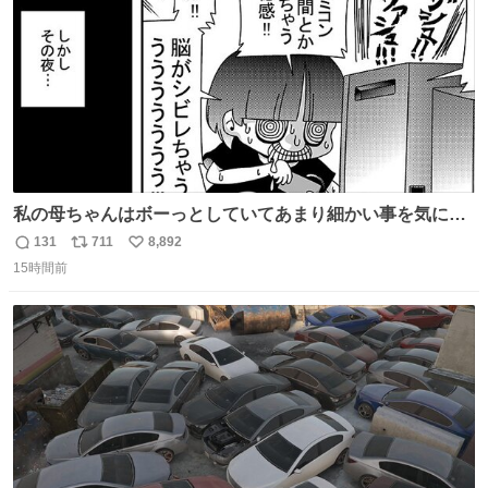
私の母ちゃんはボーっとしていてあまり細かい事を気にし
ません。優秀な人の多い現代の価値観から見ると、あまり
131
711
8,892
返
リ
い
優秀な母親ではないかもしれません。でも、だからこそ、
15時間前
信
ポ
い
私はそういう母親が大好きです。今も昔もすごくリラック
数
ス
ね
スします。「優秀」と「良い」は別なんですよね。 1/2
ト
数
数