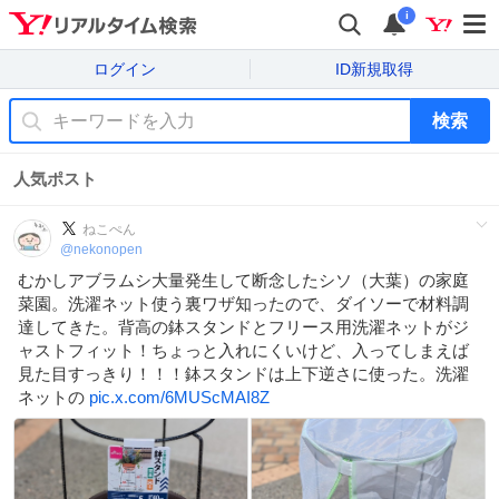
i
ログイン
ID新規取得
検索
人気ポスト
ねこぺん
@
nekonopen
むかしアブラムシ大量発生して断念したシソ（大葉）の家庭
菜園。洗濯ネット使う裏ワザ知ったので、ダイソーで材料調
達してきた。背高の鉢スタンドとフリース用洗濯ネットがジ
ャストフィット！ちょっと入れにくいけど、入ってしまえば
見た目すっきり！！！鉢スタンドは上下逆さに使った。洗濯
ネットの
pic.x.com/6MUScMAI8Z