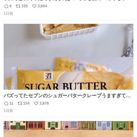
いで来ました」って感じがとても愛おしい
6
105
3,864
返
リ
い
1日前
信
ポ
い
数
ス
ね
ト
数
数
バズってたセブンのシュガーバタークレープうますぎて
7NOWで買い溜め🛒💭
11
154
3,876
返
リ
い
1日前
信
ポ
い
数
ス
ね
ト
数
数