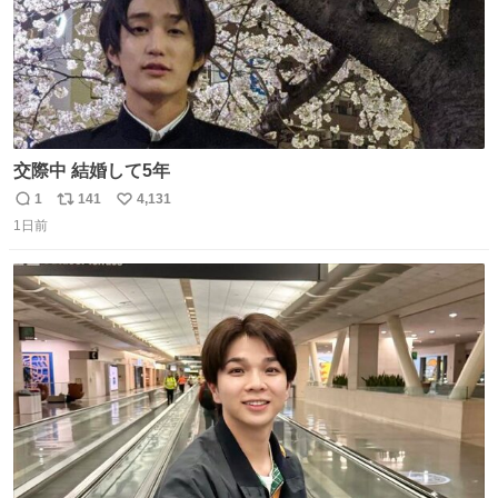
交際中 結婚して5年
1
141
4,131
返
リ
い
1日前
信
ポ
い
数
ス
ね
ト
数
数