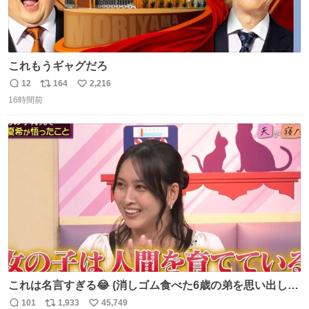
これもうギャグだろ
12
164
2,216
返
リ
い
16時間前
信
ポ
い
数
ス
ね
ト
数
数
これは名言すぎる😂 (消しゴム食べた6歳の弟を思い出しな
がら)
101
1,933
45,749