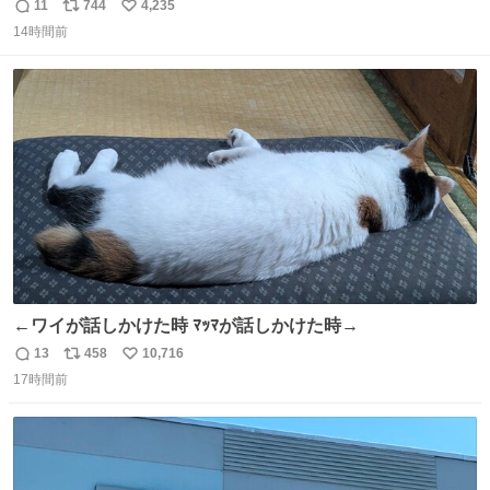
11
744
4,235
返
リ
い
14時間前
信
ポ
い
数
ス
ね
ト
数
数
←ワイが話しかけた時 ﾏｯﾏが話しかけた時→
13
458
10,716
返
リ
い
17時間前
信
ポ
い
数
ス
ね
ト
数
数