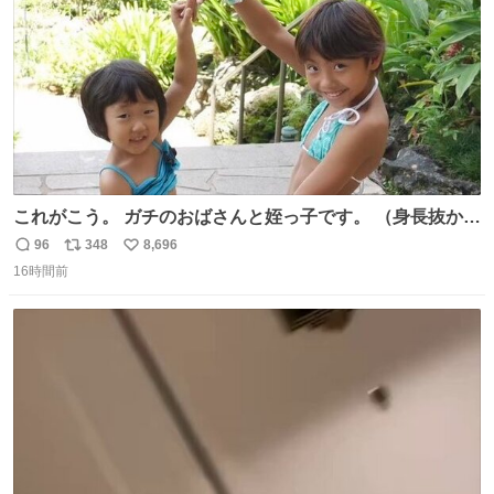
これがこう。 ガチのおばさんと姪っ子です。 （身長抜かさ
れててしぬ笑） #ヤツルギ12 #家族でヒロイン
96
348
8,696
返
リ
い
16時間前
信
ポ
い
数
ス
ね
ト
数
数