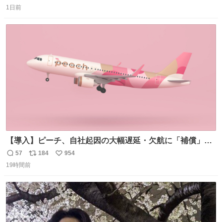
返
リ
い
1日前
信
ポ
い
数
ス
ね
ト
数
数
【導入】ピーチ、自社起因の大幅遅延・欠航に「補償」開
始へ news.livedoor.com/article/detail… 同社に起因する理
57
184
954
返
リ
い
由によって大幅遅延や欠航が発生した場合、乗客が負担し
19時間前
信
ポ
い
た宿泊費や交通費を、領収書の事後申請に基づき、国内線
数
ス
ね
は1人あたり上限1万円、国際線は上限2万円まで支払う。
ト
数
数