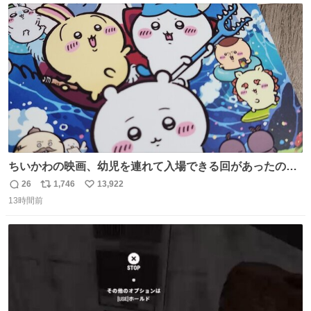
ト
数
数
ちいかわの映画、幼児を連れて入場できる回があったので
子どもを連れて観てきたんですけど、セイレーンの登場シ
26
1,746
13,922
返
リ
い
ーンで場内のベビーが一斉に泣き出してたのがとてもよい
13時間前
信
ポ
い
映画体験でした。
数
ス
ね
ト
数
数