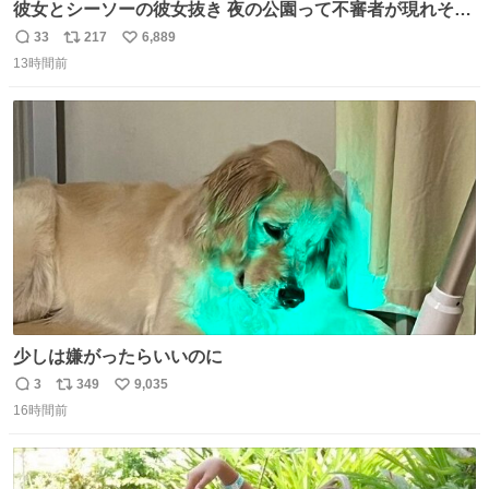
彼女とシーソーの彼女抜き 夜の公園って不審者が現れそう
で怖いんだよな
33
217
6,889
返
リ
い
13時間前
信
ポ
い
数
ス
ね
ト
数
数
少しは嫌がったらいいのに
3
349
9,035
返
リ
い
16時間前
信
ポ
い
数
ス
ね
ト
数
数