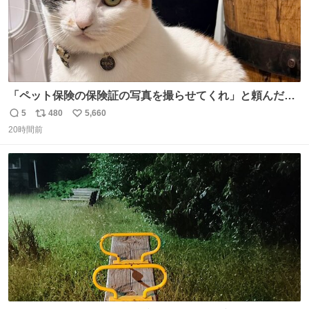
「ペット保険の保険証の写真を撮らせてくれ」と頼んだら
ちゃんと座ってポーズを取ってくれた人
5
480
5,660
返
リ
い
20時間前
信
ポ
い
数
ス
ね
ト
数
数