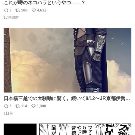
これが噂のネコハラというやつ……？
3
188
4,612
返
リ
い
17時間前
信
ポ
い
数
ス
ね
ト
数
数
日本橋三越での大騒動に驚く。続いて8/12〜JR京都伊勢丹
でPOP UP STOREがオープンするとのこと…皆さんお怪
3
114
1,000
返
リ
い
我なくお買い物を🙏 写真は2026/5/21 ロードショーの前日
1日前
信
ポ
い
。だーれも写真撮ってなかったんだけどなぁ😵‍💫
数
ス
ね
ト
数
数