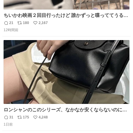
ちいかわ映画２回目行ったけど 誰かずっと喋っててうるさ
かった 許せねえ
21
180
2,167
返
リ
い
12時間前
信
ポ
い
数
ス
ね
ト
数
数
ロンシャンのこのシリーズ、なかなか安くならないのにセ
ール価格になってる🖤✨レザーなのが反則級にかわいい。
31
175
4,248
返
リ
い
持ってるだけでコーデが格上げされる。
1日前
信
ポ
い
数
ス
ね