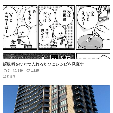
ンをぜひ本編で web.nhk/tv/an/kazekaor… #朝ドラ #風薫
数
ス
ね
る 見上愛 上坂樹里 平埜生成
ト
数
数
調味料をひとつ入れるたびにレシピを見直す
7
249
1,825
返
リ
い
16時間前
信
ポ
い
数
ス
ね
ト
数
数