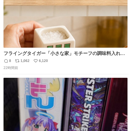
フライングタイガー「小さな家」モチーフの調味料入れ、
並べれば“デンマークの街並み”に ピンク・グリーン・テラ
8
1,062
6,120
返
リ
い
コッタの全9種 - fashion-press.net/news/149552
22時間前
信
ポ
い
数
ス
ね
ト
数
数