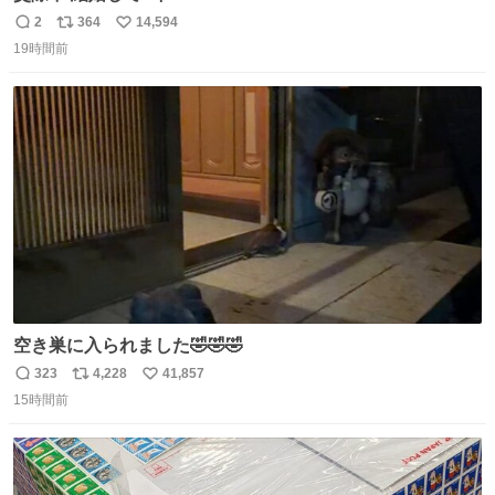
2
364
14,594
返
リ
い
19時間前
信
ポ
い
数
ス
ね
ト
数
数
空き巣に入られました🤣🤣🤣
323
4,228
41,857
返
リ
い
15時間前
信
ポ
い
数
ス
ね
ト
数
数