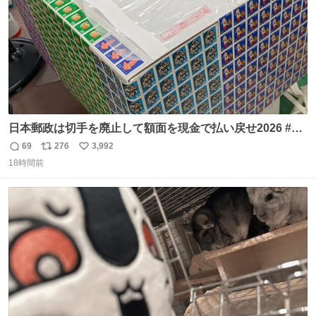
日本郵政は切手を廃止して額面を現金で払い戻せ2026 #日
本郵政 @JapanPostHD_PR
69
276
3,992
返
リ
い
18時間前
信
ポ
い
数
ス
ね
ト
数
数