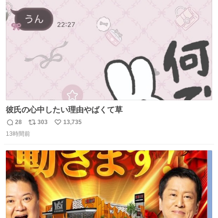
ト
数
数
彼氏の心中したい理由やばくて草
28
303
13,735
返
リ
い
13時間前
信
ポ
い
数
ス
ね
ト
数
数