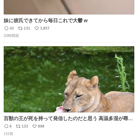
妹に彼氏できてから毎日これで大鬱 w
43
131
3,957
返
リ
い
20時間前
信
ポ
い
数
ス
ね
ト
数
数
百獣の王が死を持って発信したのだと思う 高温多湿が尋常
でない日本の夏 どうか早急に飼育の環境を見直して 動物の
6
133
898
返
リ
い
命を護ってください…と 治療中のライオンが助かりますよ
1日前
信
ポ
い