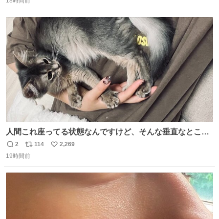
18時間前
信
ポ
い
数
ス
ね
ト
数
数
人間これ座ってる状態なんですけど、そんな垂直なところ
でいきなり天地無用のごろんをかますのは、それは、あま
2
114
2,269
返
リ
い
りに人間を信用しすぎではないか、、、？？？
19時間前
信
ポ
い
数
ス
ね
ト
数
数