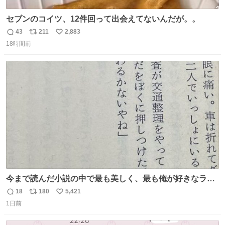
セブンのコイツ、12件回って出会えてないんだが。。
43
211
2,883
返
リ
い
18時間前
信
ポ
い
数
ス
ね
ト
数
数
今まで読んだ小説の中で最も美しく、最も俺が好きなラス
トシーン
18
180
5,421
返
リ
い
1日前
信
ポ
い
数
ス
ね