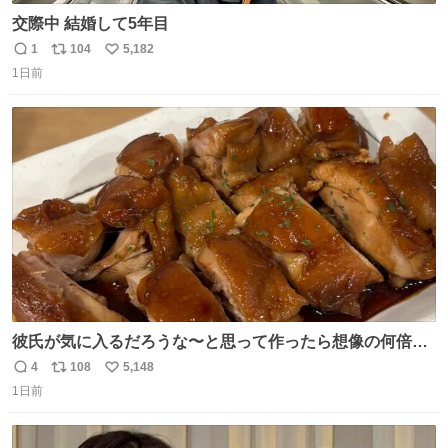
交際中 結婚して5年目
1
104
5,182
返
リ
い
1日前
信
ポ
い
数
ス
ね
ト
数
数
彼氏が気に入るだろうな〜と思って作ったら想像の何倍も
美味しい美味しい言ってくれて嬉しい
4
108
5,148
返
リ
い
1日前
信
ポ
い
数
ス
ね
ト
数