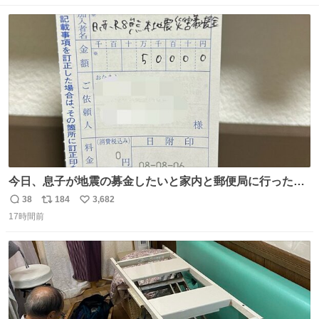
うに すべての動物の命が護られますように 2026.7.3📷多摩
数
ス
ね
動物公園にて 残念ながら個体の識別は出来ません
ト
数
数
今日、息子が地震の募金したいと家内と郵便局に行ったみ
たいです。おもちゃとか買う選択肢もあったと思うけど、
38
184
3,682
返
リ
い
自分で貯めてた2万円を役に立てて欲しい、みんなも元気
17時間前
信
ポ
い
になって欲しいと。家内も一緒に募金したので、自分も何
数
ス
ね
かできたらなぁと思いました。
ト
数
数