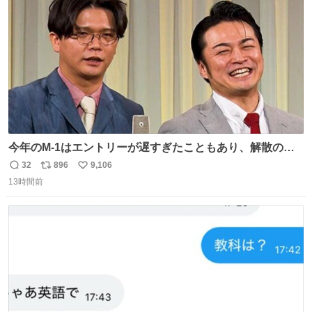
数
今年のM-1はエントリーが遅すぎたこともあり、解散の可
能性を作り出してからのスタート！！ 遅くなって申し訳な
32
896
9,106
返
リ
い
い🙏 エントリーナンバーは「GO!無策!」でかなり覚えやす
13時間前
信
ポ
い
い！応援をお願いすることになりそう！！
数
ス
ね
ト
数
数