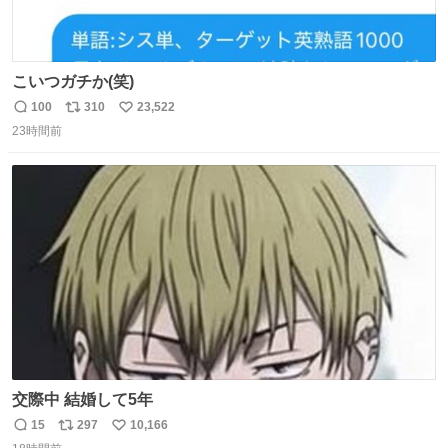
こいつガチか(笑)
100
310
23,522
返
リ
い
23時間前
信
ポ
い
数
ス
ね
ト
数
数
交際中 結婚して5年
15
297
10,166
返
リ
い