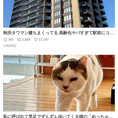
秋田タワマン建ちまくってる 高齢化ヤバすぎて駅前にコン
パクトシティつくって高齢者を住ませる考えらしい 病院も
341
1,829
17,147
返
リ
い
全部駅前にある
23時間前
信
ポ
い
数
ス
ね
ト
数
数
私に呼ばれて早足でずんずん歩いてくる猫の「めっちゃ急