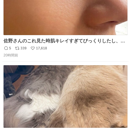
佐野さんのこれ見た時肌キレイすぎてびっくりしたし、や
はりアイドルって体型･肌管理すごすぎる
5
339
17,618
返
リ
い
20時間前
信
ポ
い
数
ス
ね
ト
数
数