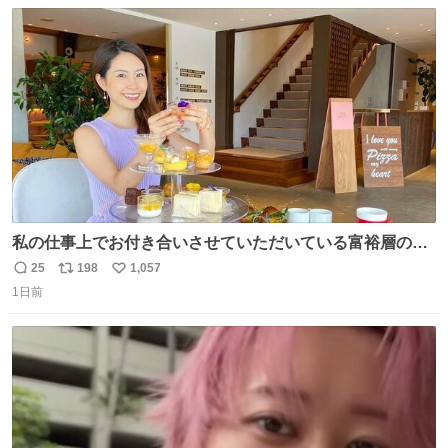
数
ス
ね
ト
数
数
私の仕事上でお付き合いさせていただいている富裕層の社
長さん達は、こんな事しない。 こんな自慢は一切しない
25
198
1,057
返
リ
い
し、なんなら表に出てこない。 自分に自信がない半端モン
1日前
信
ポ
い
はブランドで自分を飾りキラキラ自慢をする。 #折田楓
数
ス
ね
#merchu
ト
数
数