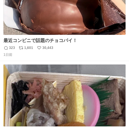
最近コンビニで話題のチョコパイ！
323
1,601
30,443
返
リ
い
1日前
信
ポ
い
数
ス
ね
ト
数
数