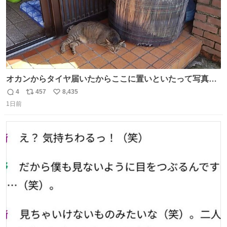
オカンからタイヤ届いたからここに置いといたって写真送
られてきたけど明らかに猫が邪魔くさそうな顔してて草
4
457
8,435
返
リ
い
1日前
信
ポ
い
数
ス
ね
ト
数
数