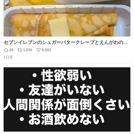
セブンイレブンのシュガーバタークレープとえんがわの寿
司を探している人へ！ シュガーバタークレープは目黒、品
29
1,650
6,582
返
リ
い
川、蒲田、渋谷、川崎、横浜、鶴見、九州の一部エリア限
1日前
信
ポ
い
定商品で8月5日に発注が終了したため店舗に置いてあると
数
ス
ね
ころ少ないですが見つけたら即買いです🤩❣️
ト
数
数