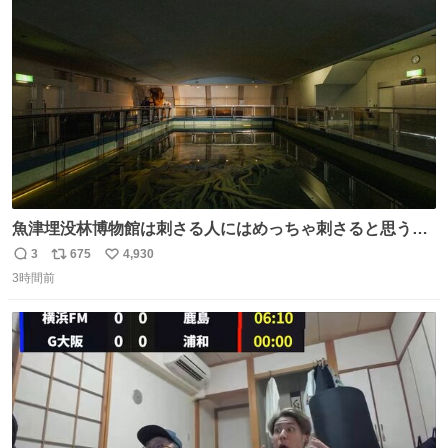
ト
数
数
魚津埋没林博物館は刺さる人にはめっちゃ刺さると思う施
設 無人になった時の雰囲気が凄まじかった
3
675
4,930
返
リ
い
3時間前
信
ポ
い
数
ス
ね
ト
数
数