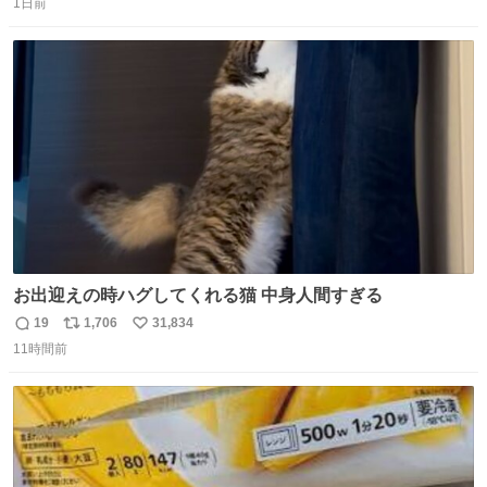
1日前
信
ポ
い
数
ス
ね
ト
数
数
お出迎えの時ハグしてくれる猫 中身人間すぎる
19
1,706
31,834
返
リ
い
11時間前
信
ポ
い
数
ス
ね
ト
数
数