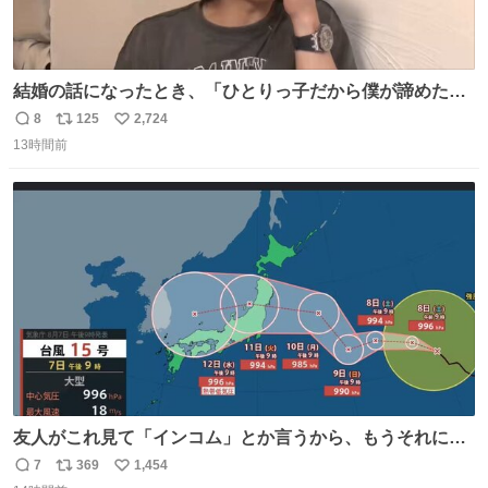
結婚の話になったとき、「ひとりっ子だから僕が諦めた瞬
間に一族が潰える」「死ぬとき1人とか嫌」だから結婚願
8
125
2,724
返
リ
い
望は"ある"って答えたものの、結局「（結婚は）向いてね
13時間前
信
ポ
い
ぇのかもしれない」で締める北山くん、きっといろいろ考
数
ス
ね
えて言葉を選んで、まるく収めてくれたんだなと思った
ト
数
数
友人がこれ見て「インコム」とか言うから、もうそれにし
か見えなくなっちゃった。
7
369
1,454
返
リ
い