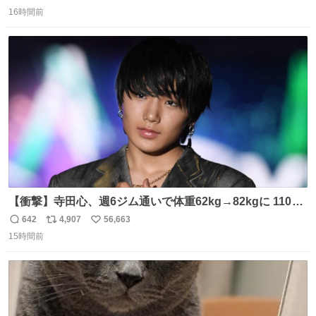
返
リ
い
16時間前
信
ポ
い
数
ス
ね
ト
数
数
【衝撃】寺田心、週6ジム通いで体重62kg→82kgに 110kg
のベンチプレス持ち上げる姿披露
642
4,907
56,663
返
リ
い
news.livedoor.com/article/detail… 元々自重のみだった
15時間前
信
ポ
い
が、更に筋肉を大きくするためジム通いを開始。筋肉増量
数
ス
ね
のためおにぎり10個、ゼリー飲料3～4本、パスタと毎日4
ト
数
数
千kcalオーバーの食事を摂取し、増量したという。