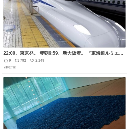
22:00、東京発。 翌朝6:59、新大阪着。 『東海道ルミエー
ルエクスプレス』が今夜、初運行！ 岐阜羽島駅で夜を越す
9
792
2,149
返
リ
い
東海道新幹線。寝台列車じゃないのに、朝まで新幹線とい
7時間前
信
ポ
い
う、なんだか特別体験😉 #TRAINTRIP #東海道ルミエール
数
ス
ね
エクスプレス
ト
数
数