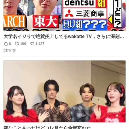
大学名イジりで絶賛炎上してるwakatte TV，さらに深刻な
問題はこっちでは？ ・都内の特定企業に入るのを極度に推
6
109
1,127
返
リ
い
奨し，それ以外の地域で堅実に生きるのを周縁化する ・恋
9時間前
信
ポ
い
愛にかまけ，「陽キャラ」として振る舞うのを極端に中心
数
ス
ね
化する ・院生が研究環境を求め他大学に移るのを批判する
ト
数
数
過去例↓
嫌なことあったけどコレ見たら全部忘れた