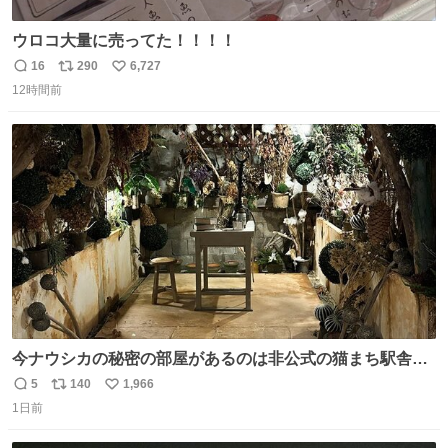
ウロコ大量に売ってた！！！！
16
290
6,727
返
リ
い
12時間前
信
ポ
い
数
ス
ね
ト
数
数
今ナウシカの秘密の部屋があるのは非公式の猫まち駅舎だ
けだもんね。本物が欲しいね
5
140
1,966
返
リ
い
1日前
信
ポ
い
数
ス
ね