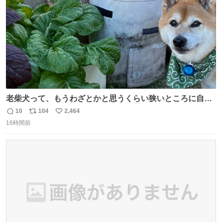
老柴犬って、もうわざとかと思うくらい狭いところに自ら
はまりにいくじゃないですか？ 今朝ガーデニングしてる飼
10
104
2,464
返
リ
い
い主の間にはまってきて、最高に可愛かった♥️
16時間前
信
ポ
い
数
ス
ね
ト
数
数