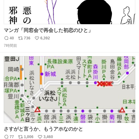
マンガ「同窓会で再会した初恋のひと」
40
736
6,392
返
リ
い
7時間前
信
ポ
い
数
ス
ね
ト
数
数
さすがと言うか、もうアホなのかと
77
1,006
3,460