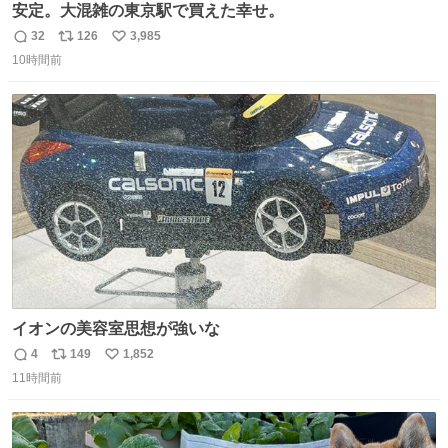
安定。大混雑の東京駅で買えた幸せ。
32
126
3,985
返
リ
い
10時間前
信
ポ
い
数
ス
ね
ト
数
数
イオンの美容室思想が強いな
4
149
1,852
返
リ
い
11時間前
信
ポ
い
数
ス
ね
ト
数
数