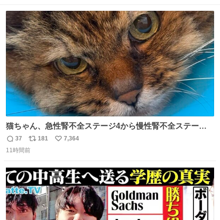
数
ス
ね
ト
数
数
猫ちゃん、急性腎不全ステージ4から慢性腎不全ステージ2
になりました😭点滴も週一で大丈夫になった… このままだ
37
181
7,364
返
リ
い
と2、3日持たないって言われたのが嘘みたい…本当に嬉し
11時間前
信
ポ
い
い😭😭😭頑張ってくれてありがとう😭😭😭 嬉しくて帰り
数
ス
ね
道泣きながら歩いてたら向こうから来た人にすごい顔され
ト
数
数
た🫠