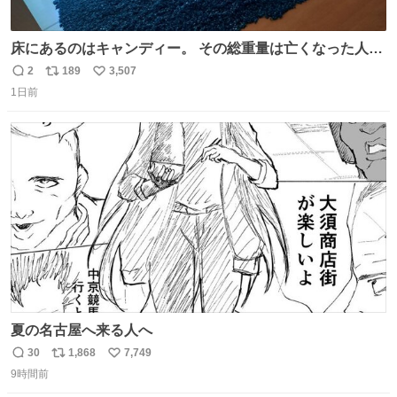
床にあるのはキャンディー。 その総重量は亡くなった人と
同等の重さだそうです。 鑑賞者は一つ持ち帰れますが、亡
2
189
3,507
返
リ
い
くなった人の一部を持ち帰っているような感覚になりまし
1日前
信
ポ
い
た。 勇気を出して口に入れたら、ハッカ味😳✨ #ポーラ美
数
ス
ね
術館
ト
数
数
夏の名古屋へ来る人へ
30
1,868
7,749
返
リ
い
9時間前
信
ポ
い