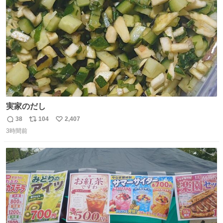
数
実家のだし
38
104
2,407
返
リ
い
3時間前
信
ポ
い
数
ス
ね
ト
数
数