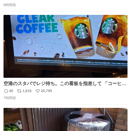
返
リ
い
8時間前
信
ポ
い
数
ス
ね
ト
数
数
空港のスタバでレジ待ち。この看板を指差して 「コーヒー
苦手な人コーヒー飲まないよ！」て叫び続けてる子供いて
40
1,018
20,799
返
リ
い
吹き出しそうwお母さんお疲れ様です。
7時間前
信
ポ
い
数
ス
ね
ト
数
数