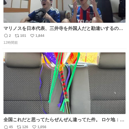
マリノスを日本代表、三井寺を外国人だと勘違いするのお
もろくて爽
2
101
1,844
返
リ
い
12時間前
信
ポ
い
数
ス
ね
ト
数
数
全国これだと思ってたらぜんぜん違ってた件。 ロケ地：広
島
45
126
1,056