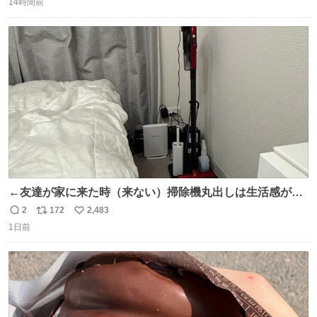
14時間前
信
ポ
い
数
ス
ね
ト
数
数
←友達が家に来た時（来ない）掃除機丸出しは生活感が出
てかっこ悪いなぁ →せや
2
172
2,483
返
リ
い
1日前
信
ポ
い
数
ス
ね
ト
数
数