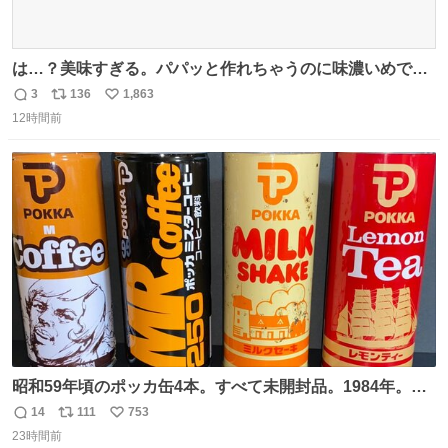
は…？美味すぎる。パパッと作れちゃうのに味濃いめで満
足感エグいの天才だろ🥹
3
136
1,863
返
リ
い
12時間前
信
ポ
い
数
ス
ね
ト
数
数
昭和59年頃のポッカ缶4本。すべて未開封品。1984年。P
マーク。昭和レトロ！
14
111
753
返
リ
い
23時間前
信
ポ
い