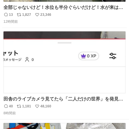
全部じゃないけど！水位も半分ぐらいだけど！水が来はじ
めたよ！！！ 作業してくれた方々ありがとーーー
13
1,827
23,346
返
リ
い
ー！！！！！！！！！！！！！！！！！！！！！！！！！
12時間前
信
ポ
い
！
数
ス
ね
ト
数
数
田舎のライブカメラ見てたら「二人だけの世界」を発見し
た
40
1,181
48,160
返
リ
い
8時間前
信
ポ
い
数
ス
ね
ト
数