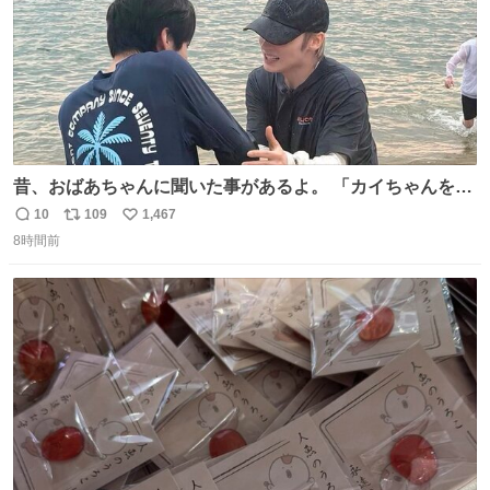
昔、おばあちゃんに聞いた事があるよ。 「カイちゃんをい
じめると、アイツが海から上がって来るぞ。」って。
10
109
1,467
返
リ
い
8時間前
信
ポ
い
数
ス
ね
ト
数
数