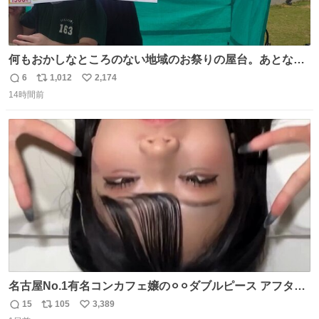
何もおかしなところのない地域のお祭りの屋台。あとなん
か割と聞き馴染みのあるBGMが流れてます #関広見まつり
6
1,012
2,174
返
リ
い
#関広見まつり2026
14時間前
信
ポ
い
数
ス
ね
ト
数
数
名古屋No.1有名コンカフェ嬢の⚪︎⚪︎ダブルピース アフター
で毎回これしてくれたらそりゃ通うわw
15
105
3,389
返
リ
い