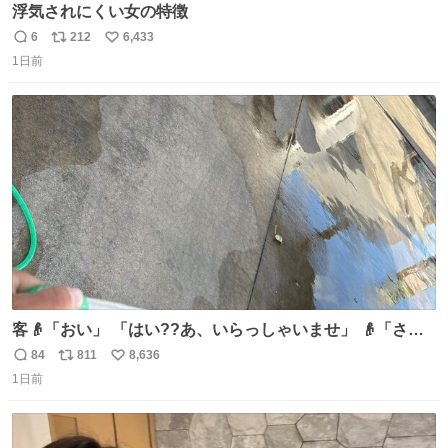
浮気されにくい女の特徴
6
212
6,433
返
リ
い
1日前
信
ポ
い
数
ス
ね
ト
数
数
客👴「おい」 「はい??あ、いらっしゃいませ」 👴「さっ
きからずっと水出しっぱなしでもったいないだろ」 「静電
84
811
8,636
返
リ
い
気を逃がし、熱くなった地面の温度を下げ、引火事故の防
1日前
信
ポ
い
止の為必要な作業です」 👴「水不足の昨今にもったいない
数
ス
ね
ことをするな!!」 それでは歌います、聞いてください 「井
ト
数