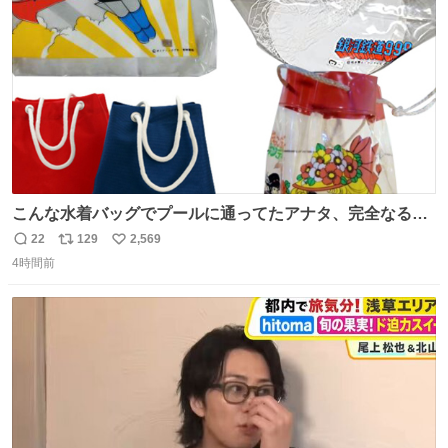
数
こんな水着バッグでプールに通ってたアナタ、完全なる同
世代（笑） #70年代 #80年代 #昭和レトロ
22
129
2,569
返
リ
い
4時間前
信
ポ
い
数
ス
ね
ト
数
数