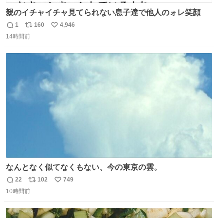
親のイチャイチャ見てられない息子達で他人のォレ笑顔
1
160
4,946
返
リ
い
14時間前
信
ポ
い
数
ス
ね
ト
数
数
なんとなく似てなくもない、今の東京の雲。
22
102
749
返
リ
い
10時間前
信
ポ
い
数
ス
ね
ト
数