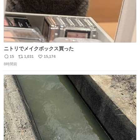
ニトリでメイクボックス買った
15
1,031
15,174
返
リ
い
8時間前
信
ポ
い
数
ス
ね
ト
数
数