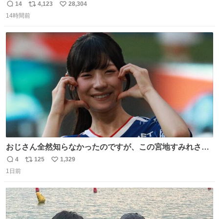
や飴玉、雲、アヒルに見立ててジュエリーデザイナー、
14
4,123
28,304
返
リ
い
Ben Choi 蔡俊文さんの作品。
14時間前
信
ポ
い
instagram.com/bcjoaillerie/
数
ス
ね
ト
数
数
おじさん全然知らなかったのですが、この宮地すみれさん
（日向坂46）はマリサポだったのですね。 カメラ目線でに
4
125
1,329
返
リ
い
っこりしていただいたので撮影したものの、全然誰だか知
1日前
信
ポ
い
りませんでした。 マリサポらしいのでこれからは名前覚え
数
ス
ね
ます！！
ト
数
数