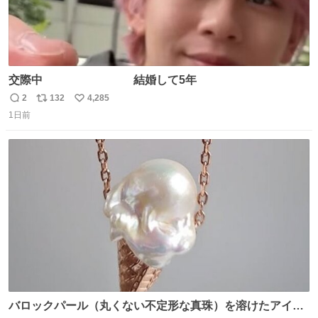
交際中 結婚して5年
2
132
4,285
返
リ
い
1日前
信
ポ
い
数
ス
ね
ト
数
数
バロックパール（丸くない不定形な真珠）を溶けたアイス