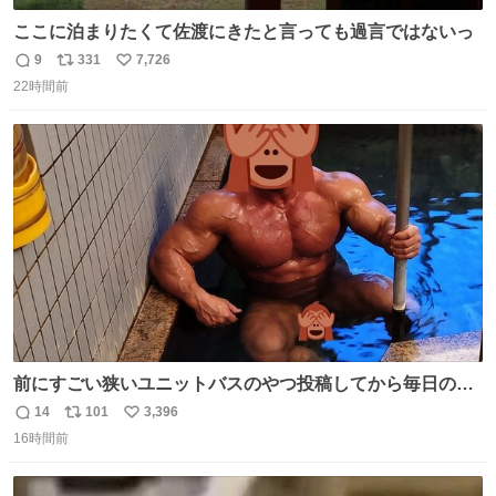
ここに泊まりたくて佐渡にきたと言っても過言ではないっ
9
331
7,726
返
リ
い
22時間前
信
ポ
い
数
ス
ね
ト
数
数
前にすごい狭いユニットバスのやつ投稿してから毎日のよ
うに温泉とかに連れてってもらってる。SNS効果凄い。俺
14
101
3,396
返
リ
い
は幸せもんです・・・いつもありがとうございます🫡
16時間前
信
ポ
い
数
ス
ね
ト
数