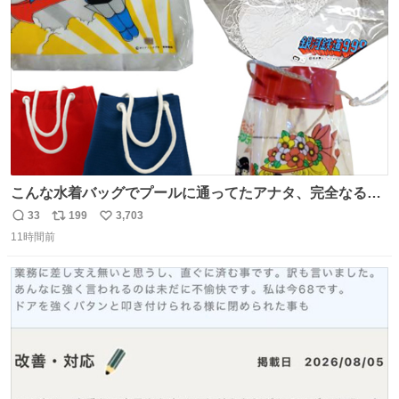
数
こんな水着バッグでプールに通ってたアナタ、完全なる同
世代（笑） #70年代 #80年代 #昭和レトロ
33
199
3,703
返
リ
い
11時間前
信
ポ
い
数
ス
ね
ト
数
数