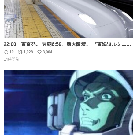
22:00、東京発。 翌朝6:59、新大阪着。 『東海道ルミエー
ルエクスプレス』が今夜、初運行！ 岐阜羽島駅で夜を越す
10
1,028
3,004
返
リ
い
東海道新幹線。寝台列車じゃないのに、朝まで新幹線とい
14時間前
信
ポ
い
う、なんだか特別体験😉 #TRAINTRIP #東海道ルミエール
数
ス
ね
エクスプレス
ト
数
数