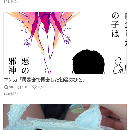
15時間前
信
ポ
い
数
ス
ね
ト
数
数
マンガ「同窓会で再会した初恋のひと」
50
910
8,519
返
リ
い
14時間前
信
ポ
い
数
ス
ね
ト
数
数