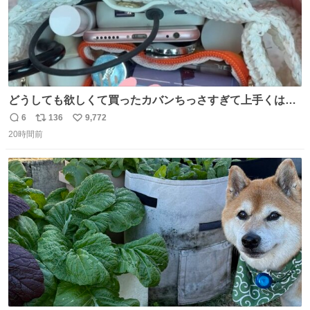
どうしても欲しくて買ったカバンちっさすぎて上手くはめ
ないと荷物入らん。女のカバンってなんでこんなちっさい
6
136
9,772
返
リ
い
の
20時間前
信
ポ
い
数
ス
ね
ト
数
数