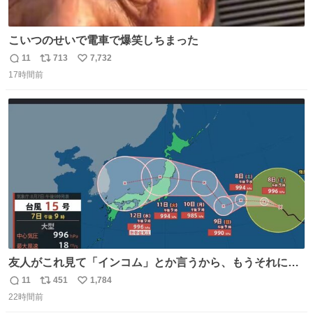
こいつのせいで電車で爆笑しちまった
11
713
7,732
返
リ
い
17時間前
信
ポ
い
数
ス
ね
ト
数
数
友人がこれ見て「インコム」とか言うから、もうそれにし
か見えなくなっちゃった。
11
451
1,784
返
リ
い
22時間前
信
ポ
い