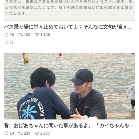
バス乗り場に堂々止めておいてよくそんなに文句が言える
ね 運転士は日本人やったのなら韓国人は関係ないし、なん
25
139
1,106
返
リ
い
なら68歳も関係ない…
1日前
信
ポ
い
数
ス
ね
ト
数
数
昔、おばあちゃんに聞いた事があるよ。 「カイちゃんをい
じめると、アイツが海から上がって来るぞ。」って。
10
239
2,937
返
リ
い