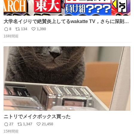
大学名イジりで絶賛炎上してるwakatte TV，さらに深刻な
問題はこっちでは？ ・都内の特定企業に入るのを極度に推
8
134
1,390
返
リ
い
奨し，それ以外の地域で堅実に生きるのを周縁化する ・恋
16時間前
信
ポ
い
愛にかまけ，「陽キャラ」として振る舞うのを極端に中心
数
ス
ね
化する ・院生が研究環境を求め他大学に移るのを批判する
ト
数
数
過去例↓
ニトリでメイクボックス買った
27
1,347
21,450
返
リ
い
15時間前
信
ポ
い