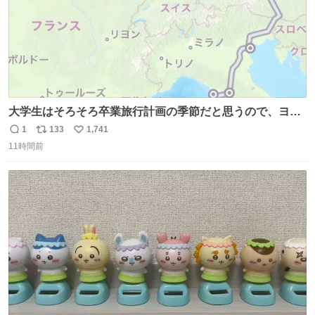
大学生はそろそろ卒業旅行計画の季節だと思うので、ヨー
ロッパ🇪🇺主要国を縦断できるおすすめルートをシェア！
1
133
1,741
返
リ
い
•以下の国をほぼユーレイルパス(EU内電車乗り放題チケッ
11時間前
信
ポ
い
ト)で電車移動可能 フランス🇫🇷 イギリス🇬🇧 ベルギー
数
ス
ね
🇧🇪 オランダ🇳🇱 ドイツ🇩🇪 イタリア🇮🇹
ト
数
数