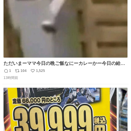
数
ただいまーママ今日の晩ご飯なにーカレーかー今日の給食
カレーだったよ明日雑巾いる
1
104
1,525
返
リ
い
13時間前
信
ポ
い
数
ス
ね
ト
数
数