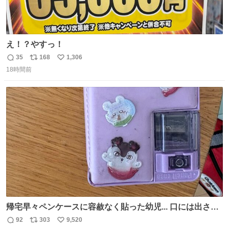
え！？やすっ！
35
168
1,306
返
リ
い
18時間前
信
ポ
い
数
ス
ね
ト
数
数
帰宅早々ペンケースに容赦なく貼った幼児... 口には出さぬ
が勿体無い精神で心がざわつく.....ッ
92
303
9,520
返
リ
い