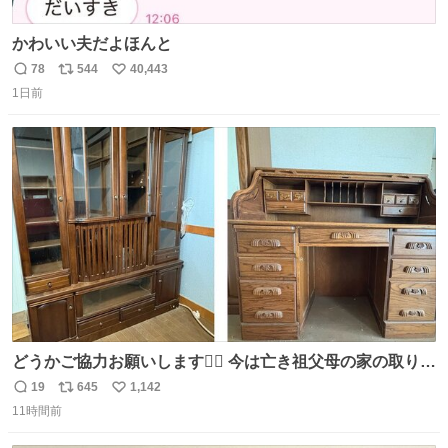
かわいい夫だよほんと
78
544
40,443
返
リ
い
1日前
信
ポ
い
数
ス
ね
ト
数
数
どうかご協力お願いします🙇‍♂️ 今は亡き祖父母の家の取り壊
しが決まり、どうしても処分して欲しくない食器棚と机の
19
645
1,142
返
リ
い
引き取り手を探しております この2つは私の祖母が当初一
11時間前
信
ポ
い
目惚れで購入したもので、祖母はc型肝炎で58歳という若
数
ス
ね