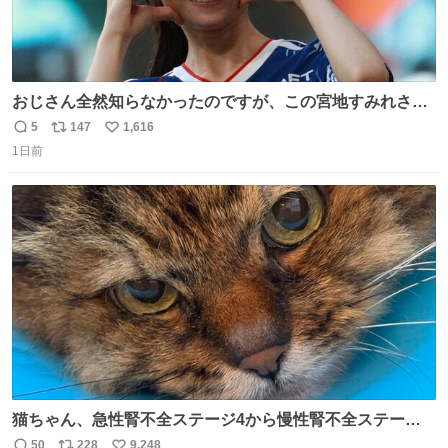
おじさん全然知らなかったのですが、この宮地すみれさん
（日向坂46）はマリサポだったのですね。 カメラ目線でに
5
147
1,616
返
リ
い
っこりしていただいたので撮影したものの、全然誰だか知
1日前
信
ポ
い
りませんでした。 マリサポらしいのでこれからは名前覚え
数
ス
ね
ます！！
ト
数
数
猫ちゃん、急性腎不全ステージ4から慢性腎不全ステージ2
になりました😭点滴も週一で大丈夫になった… このままだ
50
228
9,248