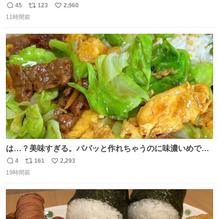
45
123
2,960
返
リ
い
11時間前
信
ポ
い
数
ス
ね
ト
数
数
は…？美味すぎる。パパッと作れちゃうのに味濃いめで満
足感エグいの天才だろ🥹
4
161
2,293
返
リ
い
19時間前
信
ポ
い
数
ス
ね
ト
数
数