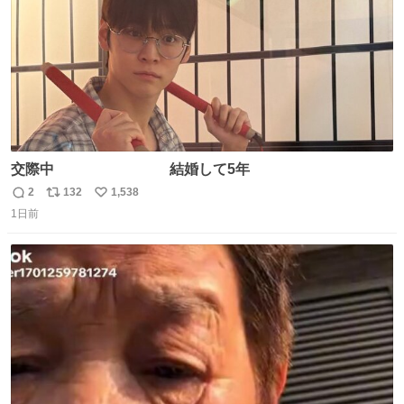
交際中 結婚して5年
2
132
1,538
返
リ
い
1日前
信
ポ
い
数
ス
ね
ト
数
数