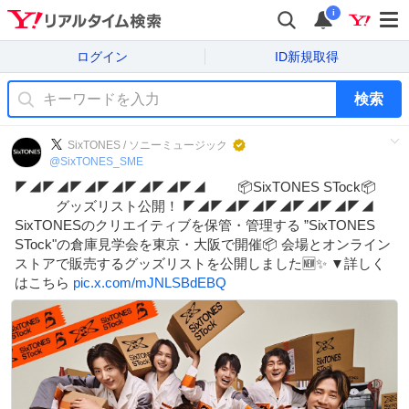
i
ログイン
ID新規取得
検索
SixTONES / ソニーミュージック
@
SixTONES_SME
◤◢◤◢◤◢◤◢◤◢◤◢◤◢ 📦SixTONES STock📦
グッズリスト公開！ ◤◢◤◢◤◢◤◢◤◢◤◢◤◢
SixTONESのクリエイティブを保管・管理する ”SixTONES
STock"の倉庫見学会を東京・大阪で開催📦 会場とオンライン
ストアで販売するグッズリストを公開しました🆕✨ ▼詳しく
はこちら
pic.x.com/mJNLSBdEBQ