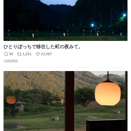
ひとりぼっちで移住した町の夜みて。
56
1,251
23,597
返
リ
い
18時間前
信
ポ
い
数
ス
ね
ト
数
数