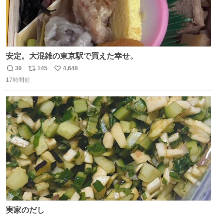
安定。大混雑の東京駅で買えた幸せ。
39
145
4,648
返
リ
い
17時間前
信
ポ
い
数
ス
ね
ト
数
数
実家のだし