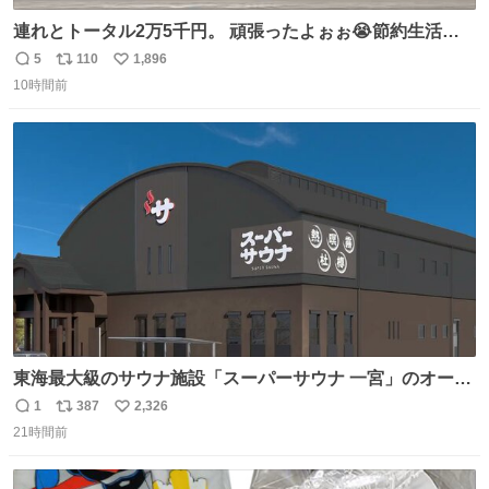
連れとトータル2万5千円。 頑張ったよぉぉ😭節約生活の
始まり。笑
5
110
1,896
返
リ
い
10時間前
信
ポ
い
数
ス
ね
ト
数
数
東海最大級のサウナ施設「スーパーサウナ 一宮」のオープ
ン日が2026年9月8日に決定‼️ 5種類の本格サウナや4種類の
1
387
2,326
返
リ
い
⽔⾵呂、約50名が同時に休息できる休憩スペースなど、男
21時間前
信
ポ
い
性が求める設備を極限まで突き詰めた「サウナの理想郷」
数
ス
ね
😍😍😍 ⬇️詳細ページ⬇️ supersento.com/chubu/aichi/ic…
ト
数