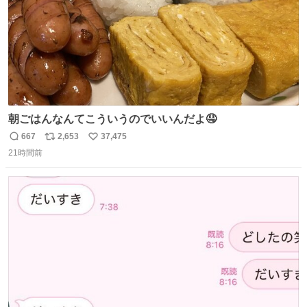
朝ごはんなんてこういうのでいいんだよ🤤
667
2,653
37,475
返
リ
い
21時間前
信
ポ
い
数
ス
ね
ト
数
数