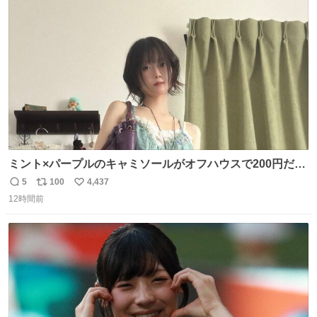
さで亡くなりましたが、この家具達をとても大切にしてお
ト
数
数
りました 続く↓
ミント×パープルのキャミソールがオフハウスで200円だっ
た♩
5
100
4,437
返
リ
い
12時間前
信
ポ
い
数
ス
ね
ト
数
数