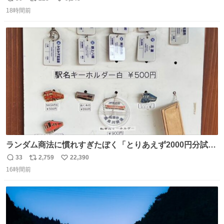
返
リ
い
と2、3日持たないって言われたのが嘘みたい…本当に嬉し
18時間前
信
ポ
い
い😭😭😭頑張ってくれてありがとう😭😭😭 嬉しくて帰り
数
ス
ね
道泣きながら歩いてたら向こうから来た人にすごい顔され
ト
数
数
た🫠
ランダム商法に慣れすぎたぼく「とりあえず2000円分試し
てみるか…」 駅員さん「どれが欲しいの？」 ぼく「えっ
33
2,759
22,390
返
リ
い
良いんですか？」 駅員さん「何が…？？」 やっぱランダム
16時間前
信
ポ
い
って悪い文化だ
数
ス
ね
わ！！！！！！！！！！！！！！！！！！！！
ト
数
数