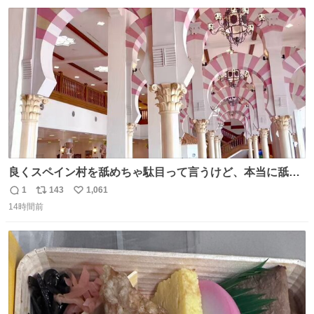
数
ス
ね
ト
数
数
良くスペイン村を舐めちゃ駄目って言うけど、本当に舐め
ちゃ行けないのはスペィン村ホテル🏛🏨 だってロビーから
1
143
1,061
返
リ
い
中庭抜けるだけでこの有様🤩 ディズニーホテル泊まってる
14時間前
信
ポ
い
場所じゃない。 5年振りの志摩スペイン村パルケエスパー
数
ス
ね
ニャは益々素晴らしい場所になってる
ト
数
数