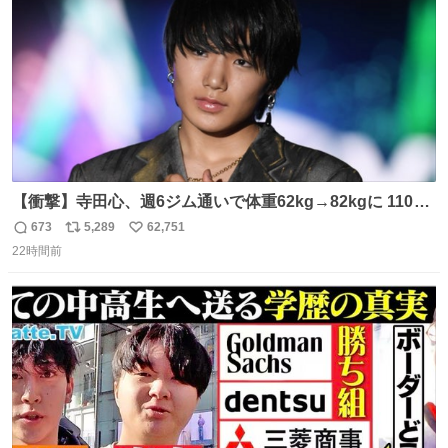
数
【衝撃】寺田心、週6ジム通いで体重62kg→82kgに 110kg
のベンチプレス持ち上げる姿披露
673
5,289
62,751
返
リ
い
news.livedoor.com/article/detail… 元々自重のみだった
22時間前
信
ポ
い
が、更に筋肉を大きくするためジム通いを開始。筋肉増量
数
ス
ね
のためおにぎり10個、ゼリー飲料3～4本、パスタと毎日4
ト
数
数
千kcalオーバーの食事を摂取し、増量したという。