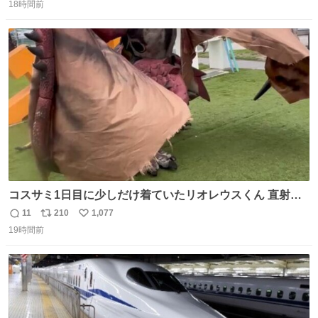
18時間前
信
ポ
い
数
ス
ね
ト
数
数
コスサミ1日目に少しだけ着ていたリオレウスくん 直射日
光下で暑すぎて疲労状態 火耐性15ではだめですね 適応珠
11
210
1,077
返
リ
い
Lv1と耐火珠Lv3装備しないと真夏の名古屋は過ごせぬよう
19時間前
信
ポ
い
です #コスサミ2026
数
ス
ね
ト
数
数