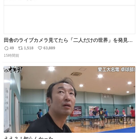
田舎のライブカメラ見てたら「二人だけの世界」を発見し
た
49
1,518
63,889
返
リ
い
15時間前
信
ポ
い
数
ス
ね
ト
数
数
ええ？！知らんかった…