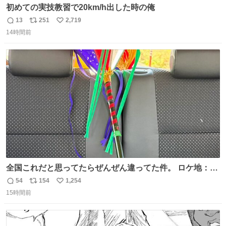
初めての実技教習で20km/h出した時の俺
13
251
2,719
返
リ
い
14時間前
信
ポ
い
数
ス
ね
ト
数
数
全国これだと思ってたらぜんぜん違ってた件。 ロケ地：広
島
54
154
1,254
返
リ
い
15時間前
信
ポ
い
数
ス
ね
ト
数