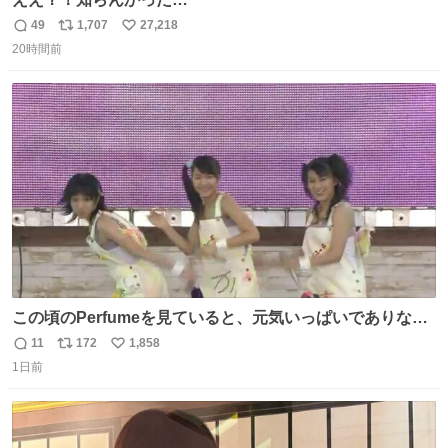
49
1,707
27,218
返
リ
い
20時間前
信
ポ
い
数
ス
ね
ト
数
数
この頃のPerfumeを見ていると、元気いっぱいでありなが
ら決して感情に任せすぎることなく、しっかりと制御され
11
172
1,858
返
リ
い
たダンスであることに新鮮に驚く。3人のあげた足の向き
1日前
信
ポ
い
や角度とか本当に細かな部分まできっちりと揃っていてそ
数
ス
ね
こから積み重ねてきた努力や練習量が見て取れる…
ト
数
数