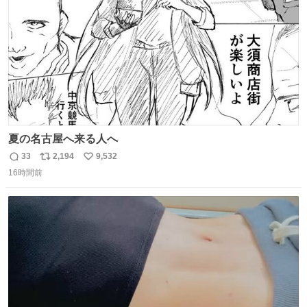
数
夏の名古屋へ来る人へ
33
2,194
9,532
返
リ
い
16時間前
信
ポ
い
数
ス
ね
ト
数
数