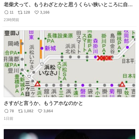
老柴犬って、もうわざとかと思うくらい狭いところに自ら
はまりにいくじゃないですか？ 今朝ガーデニングしてる飼
11
128
3,166
返
リ
い
い主の間にはまってきて、最高に可愛かった♥️
23時間前
信
ポ
い
数
ス
ね
ト
数
数
さすがと言うか、もうアホなのかと
78
1,082
3,864
返
リ
い
1日前
信
ポ
い
数
ス
ね
ト
数