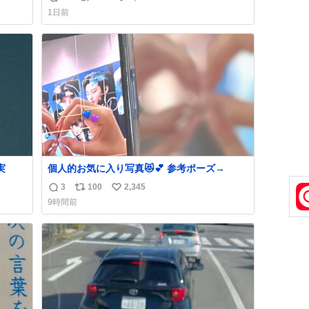
返
リ
い
おじさ
「電話の出方」に困っているのかもしれませ
1日前
トに
ん。 そこで「何を話せばいいか」が見える手
信
ポ
い
てあ
引きを用意して、安心して電話に出られるよ
数
ス
ね
襟足
うにします。 インターホンの応対も大切なコ
ト
数
ミュニケーションの学びです。
数
実
個人的お気に入り写真😻💕 参考ポーズ→
3
100
2,345
返
リ
い
9時間前
信
ポ
い
数
ス
ね
ト
数
数