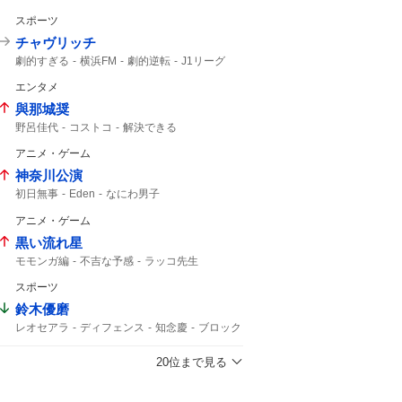
3年半
スポーツ
チャヴリッチ
劇的すぎる
横浜FM
劇的逆転
J1リーグ
ライブ配信中
PK
明治安田
12分
J1
エンタメ
與那城奨
野呂佳代
コストコ
解決できる
アニメ・ゲーム
神奈川公演
初日無事
Eden
なにわ男子
アニメ・ゲーム
黒い流れ星
モモンガ編
不吉な予感
ラッコ先生
オキシ漬け
スポーツ
鈴木優磨
レオセアラ
ディフェンス
知念慶
ブロック
アシスト
20位まで見る