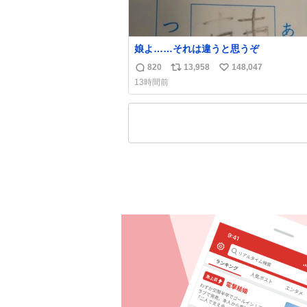
娘よ……それは違うと思うぞ
820
13,958
148,047
返
リ
い
13時間前
信
ポ
い
数
ス
ね
ト
数
数