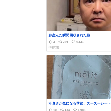
卵産んだ瞬間回収された鶏
3
236
4,131
返
リ
い
8時間前
信
ポ
い
数
ス
ね
ト
数
数
汗臭さが気になる季節、スースーシート
だと、これがとにかくスッキリする。2
10
134
1,988