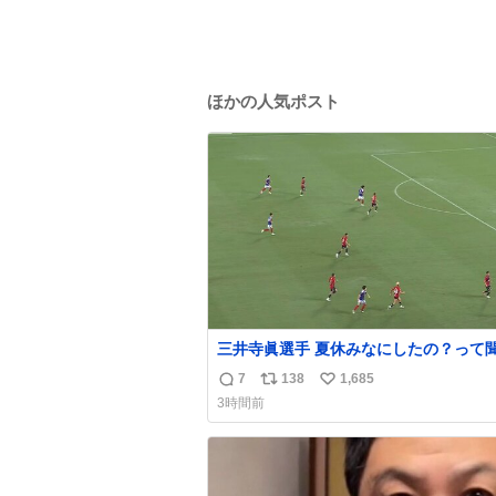
ほかの人気ポスト
三井寺眞選手 夏休みなにしたの？って
て「国立競技場でオープニングゴール決
7
138
1,685
返
リ
い
よ」と答えられるの強すぎる
3時間前
信
ポ
い
数
ス
ね
ト
数
数