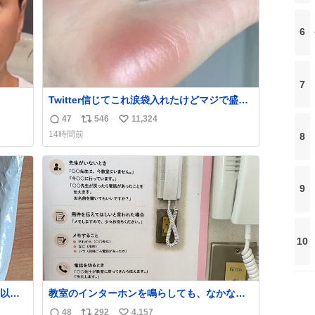
6
7
Twitter信じてこれ涙袋入れたけどマジで盛れ
た…ありがとう…
47
546
11,324
返
リ
い
14時間前
8
信
ポ
い
数
ス
ね
ト
数
数
9
10
以外
教室のインターホンを鳴らしても、なかなか
年くら
誰も出ないことがあります…。 もしかすると
48
292
4,157