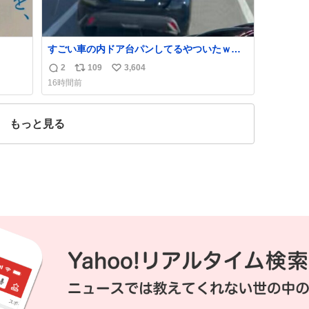
すごい車の内ドア台パンしてるやついたｗｗ
ｗｗｗｗｗｗｗｗｗｗｗｗ
2
109
3,604
返
リ
い
16時間前
信
ポ
い
数
ス
ね
ト
数
もっと見る
数