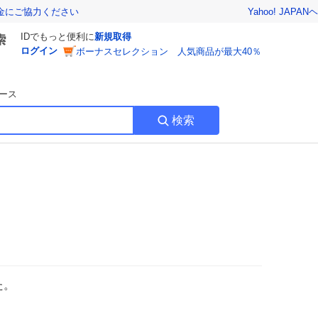
Yahoo! JAPAN
ヘ
金にご協力ください
IDでもっと便利に
新規取得
ログイン
ボーナスセレクション 人気商品が最大40％
ース
検索
た。