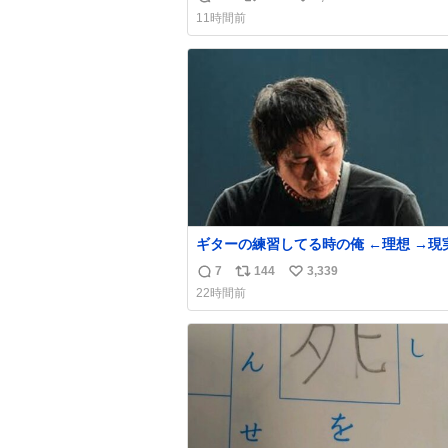
返
リ
い
い前に #生活は踊る で紹介したやつ。
11時間前
んにもおばさんにもオススメだ。ドラス
信
ポ
い
売ってるぞ。ドライシャンプーって書い
数
ス
ね
るけど汗拭きシートみたいなもの。耳裏
ト
数
首筋がんがん拭いて汗臭不安を解消。
数
ギターの練習してる時の俺 ←理想 →現
7
144
3,339
返
リ
い
22時間前
信
ポ
い
数
ス
ね
ト
数
数