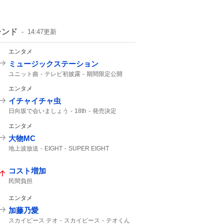
レンド
14:47
更新
エンタメ
ミュージックステーション
ユニット曲
テレビ初披露
期間限定公開
BAD
M!LK
音楽番組
ATEEZ
エンタメ
イチャイチャ虫
日向坂で会いましょう
18th
発売決定
9月30
エンタメ
大物MC
地上波放送
EIGHT
SUPER EIGHT
5人揃って
エイトの日
カンテレ
8年8月8日
TVer
コスト増加
民間負担
エンタメ
加藤乃愛
スカイピース テオ
スカイピース
テオくん