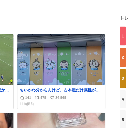
ト
1
2
3
聞かれ
ちいかわ分からんけど、古本屋だけ属性が名
めた
前になってるのはどういうこと？
141
475
36,565
4
返
リ
い
11時間前
信
ポ
い
数
ス
ね
ト
数
5
数