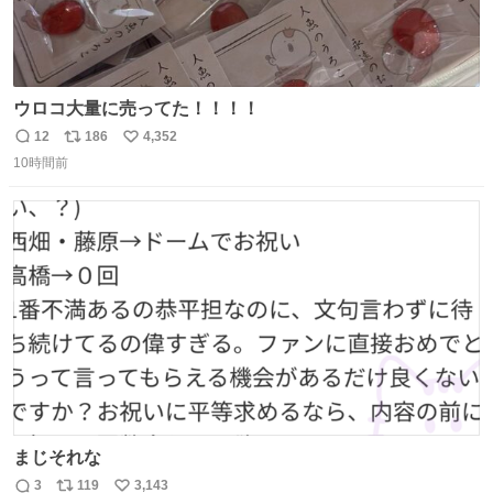
ウロコ大量に売ってた！！！！
12
186
4,352
返
リ
い
10時間前
信
ポ
い
数
ス
ね
ト
数
数
まじそれな
3
119
3,143