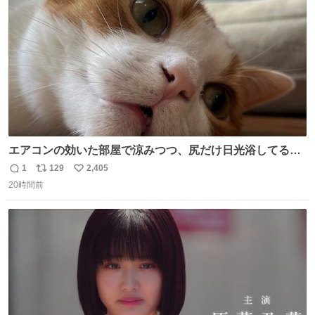
数
エアコンの効いた部屋で涼みつつ、尻だけ日光浴してる猫
もはや貴族じゃん！
1
129
2,405
返
リ
い
20時間前
信
ポ
い
数
ス
ね
ト
数
数