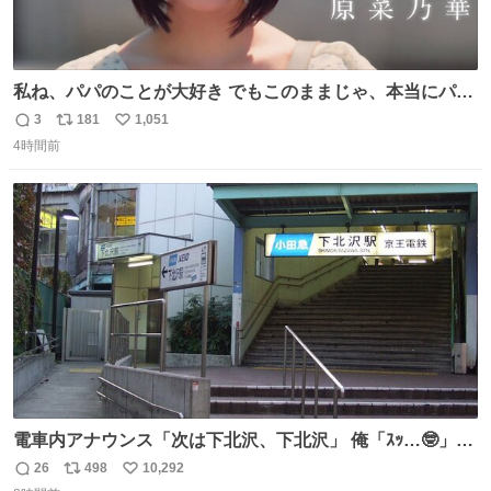
私ね、パパのことが大好き でもこのままじゃ、本当にパパ
を嫌いになっちゃう だから・・・ ドラマ #もうパパ ！😠
3
181
1,051
返
リ
い
本編映像初公開📺 親子の愛ゆえのすれ違いを描くティザー
4時間前
信
ポ
い
映像を解禁！ TVerでお気に入り登録💖
数
ス
ね
tver.jp/series/sr504n7… #日10 #ABCテレビ #新ドラマ
ト
数
数
10/4（日）スタート🎬
電車内アナウンス「次は下北沢、下北沢」 俺「ｽｯ…🤓」
(立ち上がる) 周りの乗客「(やっぱりな……)」
26
498
10,292
返
リ
い