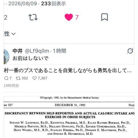
ト
数
数
村一番のブスであることを自覚しながらも勇気を出して村
長の息子に恋文を書いたら翌日村の共用井戸に捨てられて
7
302
7,367
返
リ
い
たときの顔になった
18時間前
信
ポ
い
数
ス
ね
ト
数
数