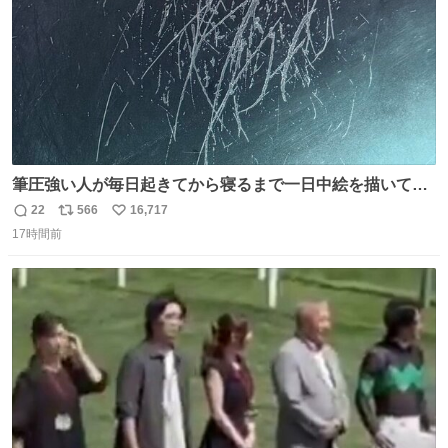
筆圧強い人が毎日起きてから寝るまで一日中絵を描いてる
とこうなる。 異常事態です。
22
566
16,717
返
リ
い
17時間前
信
ポ
い
数
ス
ね
ト
数
数