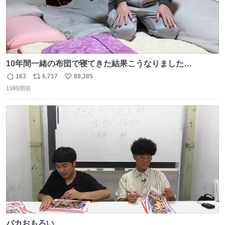
10年間一緒の布団で寝てきた結果こうなりました…
163
6,717
89,385
返
リ
い
19時間前
信
ポ
い
数
ス
ね
ト
数
数
バカおもろい