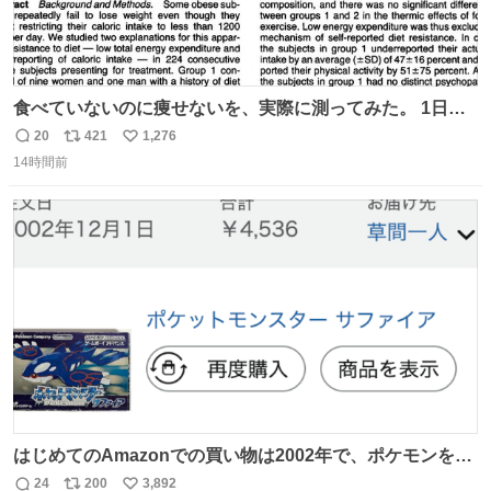
食べていないのに痩せないを、実際に測ってみた。 1日
1200kcal未満と申告しながら減量できない10人を、14日間
20
421
1,276
返
リ
い
調査。 本人の申告は平均1028kcal/日だったが、実際の摂
14時間前
信
ポ
い
取量は2081kcal/日。食事量を47％少なく、身体活動を
数
ス
ね
51％多く見積もっていた。
ト
数
数
はじめてのAmazonでの買い物は2002年で、ポケモンを買
ったようだ 24年前かぁ。
24
200
3,892