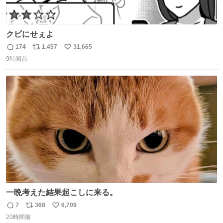
クビにせぇよ
174
1,457
31,665
返
リ
い
9時間前
信
ポ
い
数
ス
ね
ト
数
数
一晩考えた結果起こしに来る。
7
368
6,709
返
リ
い
20時間前
信
ポ
い