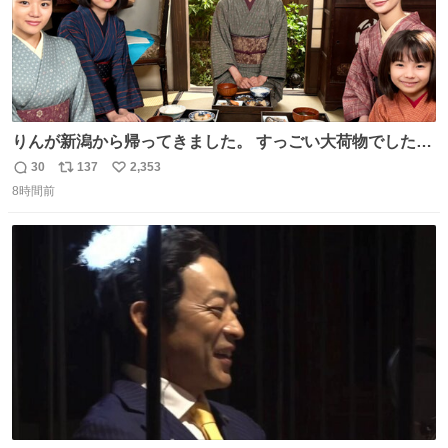
りんが新潟から帰ってきました。 すっごい大荷物でした
ね…… 久しぶりにみんなそろってのご飯。 安はおめでた。
30
137
2,353
返
リ
い
環もうれしそうでした。 👇りん、おかえりなさい
8時間前
信
ポ
い
web.nhk/tv/an/kazekaor…［見逃し配信中］ #朝ドラ #風
数
ス
ね
薫る #風薫るオフショット 見上愛 上坂樹里 水野美紀 早坂
ト
数
数
美海 英茉