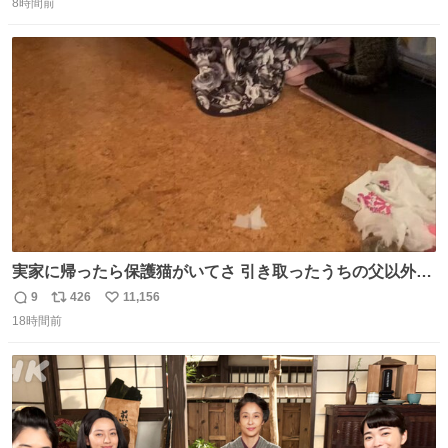
8時間前
信
ポ
い
数
ス
ね
ト
数
数
実家に帰ったら保護猫がいてさ 引き取ったうちの父以外に
は威嚇してくるよって話を聞いてたんだけど僕は大丈夫そ
9
426
11,156
返
リ
い
う 可愛いなこいつ
18時間前
信
ポ
い
数
ス
ね
ト
数
数