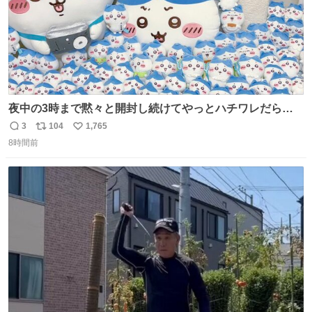
夜中の3時まで黙々と開封し続けてやっとハチワレだらけ
くじ110ワレくらい開封おわった❣️ 自引きできなかったB賞
3
104
1,765
返
リ
い
はお譲りいただけることになってA賞は......そのうちメルカ
8時間前
信
ポ
い
リする...... 労働いってきまーす🥱
数
ス
ね
ト
数
数