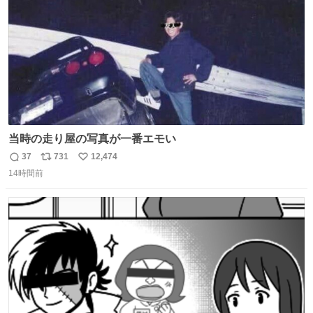
当時の走り屋の写真が一番エモい
37
731
12,474
返
リ
い
14時間前
信
ポ
い
数
ス
ね
ト
数
数