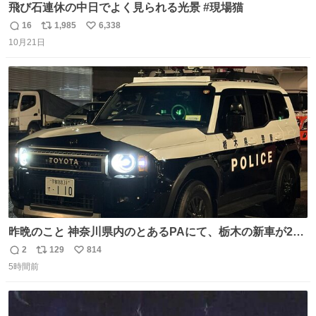
飛び石連休の中日でよく見られる光景 #現場猫
16
1,985
6,338
返
リ
い
10月21日
信
ポ
い
数
ス
ね
ト
数
数
昨晩のこと 神奈川県内のとあるPAにて、栃木の新車が2
台。声をかけて撮影すると、これから熊本に行くのだとか
2
129
814
返
リ
い
5時間前
信
ポ
い
数
ス
ね
ト
数
数