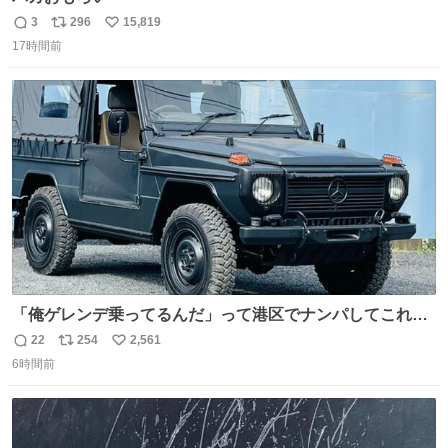
3
296
15,819
返
リ
い
17時間前
信
ポ
い
数
ス
ね
ト
数
数
「俺ゲレンデ乗ってるんだ」って港区でナンパしてこれで
迎え行きたい
22
254
2,561
返
リ
い
6時間前
信
ポ
い
数
ス
ね
ト
数
数