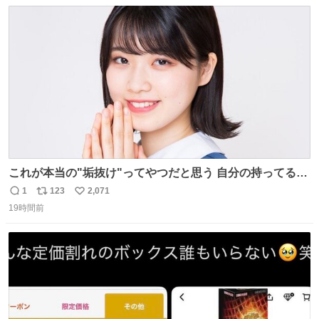
数
ス
ね
ト
数
数
これが本当の"垢抜け"ってやつだと思う 自分の持ってるポ
テンシャルを最大限活かしてるもん 私も整形とかじゃなく
1
123
2,071
返
リ
い
て、こういう垢抜け方したい
19時間前
信
ポ
い
数
ス
ね
ト
数
数