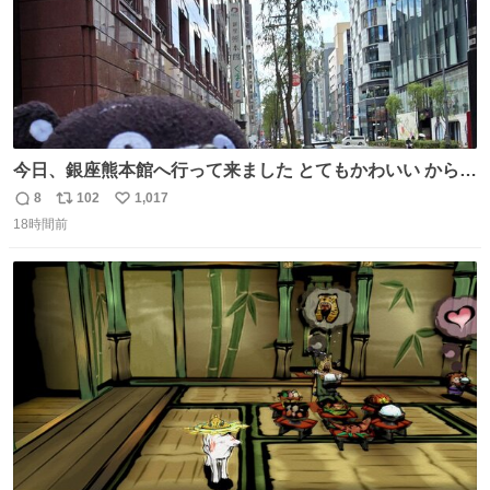
今日、銀座熊本館へ行って来ました とてもかわいい からし
蓮根Tシャツを着た方がいらっしゃったので｢そのTシャツ
8
102
1,017
返
リ
い
はどこに売ってあるんですか？｣とたずねたらなんと！宮崎
18時間前
信
ポ
い
美子さんでした(( ﾟﾛﾟ)!!ﾋﾞｯｸﾘ 熊本地震の義援金活動でい
数
ス
ね
らっしゃってました
ト
数
数