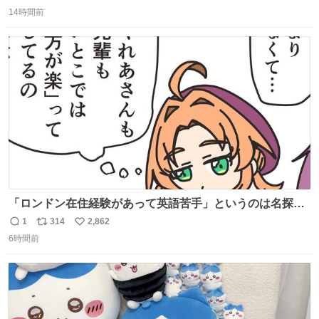
返
リ
い
14時間前
信
ポ
い
数
ス
ね
ト
数
数
「ロンドン在住経験があって英語苦手」というのは名探偵
としては「妙だな」ってなるところなのに、小林みくるだ
1
314
2,862
返
リ
い
からスルーされている小林クオリティ。
6時間前
信
ポ
い
数
ス
ね
ト
数
数