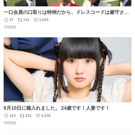
一口会員の口取りは特例だから、ドレスコードは厳守させ
るべき。
37
152
1,650
返
リ
い
7時間前
信
ポ
い
数
ス
ね
ト
数
数
8月10日に籍入れました。 24歳です！人妻です！
163
432
6,439
返
リ
い
5時間前
信
ポ
い
数
ス
ね