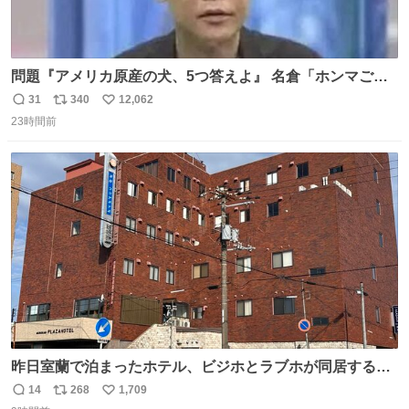
問題『アメリカ原産の犬、5つ答えよ』 名倉「ホンマごめ
ん。 日本」
31
340
12,062
返
リ
い
23時間前
信
ポ
い
数
ス
ね
ト
数
数
昨日室蘭で泊まったホテル、ビジホとラブホが同居する謎
形態だった。2階と3階の部屋数が異様に少ない。
14
268
1,709
返
リ
い