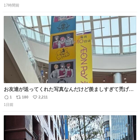
返
リ
い
17時間前
信
ポ
い
数
ス
ね
ト
数
数
お友達が送ってくれた写真なんだけど羨ましすぎて禿げそ
う
1
180
2,211
返
リ
い
1日前
信
ポ
い
数
ス
ね
ト
数
数