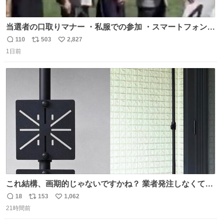
当選者の口取りマナー ・私服での参加 ・スマートフォンで
の撮影 ・調教師へ自分から握手を求める行為 ・シャツをズ
110
503
2,827
返
リ
い
ボンにインしていない服装 ・ボディーバッグの着用 私も口
1日前
信
ポ
い
ドリに参加したいので、出禁になる前に繰り返し案内して
数
ス
ね
ほしい #DMMバヌーシ
ト
数
数
これ結構、画期的じゃないですかね？ 業者発注しなくて
も、誰でも簡単に防犯カメラ設置が… 町の電気屋さんでも
18
153
1,062
返
リ
い
施工できそう
21時間前
信
ポ
い