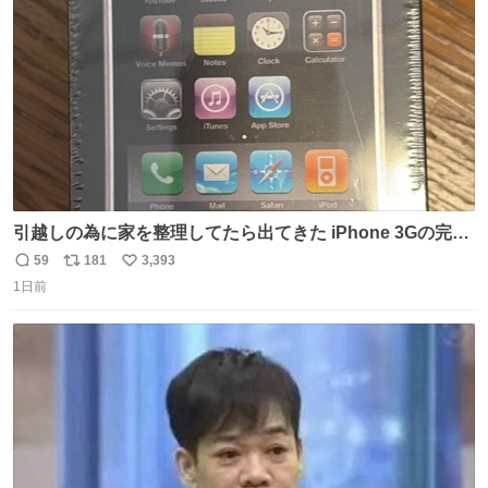
数
引越しの為に家を整理してたら出てきた iPhone 3Gの完全
未開封品 かなり前に楽天だかで買った多分未使用のデモ機
59
181
3,393
返
リ
い
で-が出るのだと思うんだよね ヤフオクで売れてない190万
1日前
信
ポ
い
があったけど初代じゃあるまいし流石にそこまではねぇ 日
数
ス
ね
本初のモデルではあるけど´д` ; #Apple #iPhone3G
ト
数
数