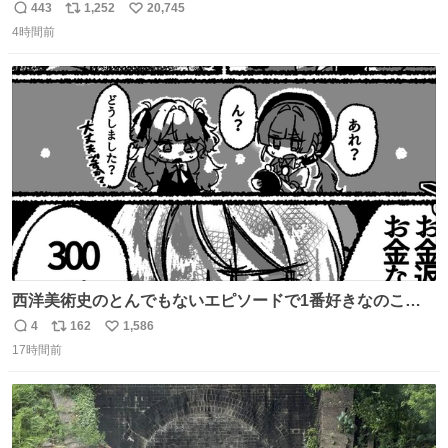
ひかり です。 これからも一つひとつの作品に真摯に向き合
443
1,252
20,745
返
リ
い
い、役者として精進していきます。変わらず見守っていた
4時間前
信
ポ
い
だけたら嬉しいです。 写真は先日、妻の故郷へ行った時に
数
ス
ね
立ち寄った、妻のソウルフードのラーメン屋さんでの一枚
ト
数
数
🍜
西洋美術史のとんでもないエピソードで1番好きなのこれ
モネのエピソード大体面白い #絵がみの美術史創作
4
162
1,586
返
リ
い
17時間前
信
ポ
い
数
ス
ね
ト
数
数