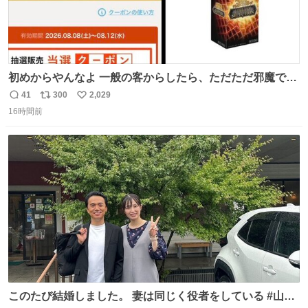
初めからやんなよ 一般の客からしたら、ただただ邪魔でし
かないのよ
41
300
2,029
返
リ
い
16時間前
信
ポ
い
数
ス
ね
ト
数
数
このたび結婚しました。 妻は同じく役者をしている #山下