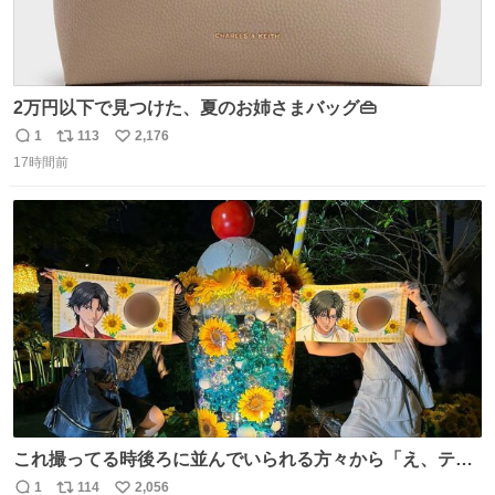
2万円以下で見つけた、夏のお姉さまバッグ👜
1
113
2,176
返
リ
い
17時間前
信
ポ
い
数
ス
ね
ト
数
数
これ撮ってる時後ろに並んでいられる方々から「え、テニ
スの王子様………？」って聞こえてきて激アツ
1
114
2,056