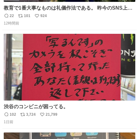
教育で1番大事なものは礼儀作法である。 昨今のSNS上に
おいても、礼儀知らずが何と多い事か、投稿して削除を繰
22
101
924
返
リ
い
り返すのは、己に疾しさがある証拠を世界に発信してい
12時間前
信
ポ
い
る。アカ稼ぎの為に他者を批判するなどもってのほかであ
数
ス
ね
ると思います。
ト
数
数
渋谷のコンビニが困ってる。
102
3,724
21,799
返
リ
い
1日前
信
ポ
い
数
ス
ね
ト
数