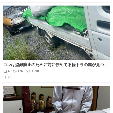
数
ス
ね
ト
数
数
コレは盗難防止のために前に停めてる軽トラの鍵が見つか
らなくて 持ち主すら動かすことができない鉄壁のスープラ
4
176
3,598
返
リ
い
1日前
信
ポ
い
数
ス
ね
ト
数
数