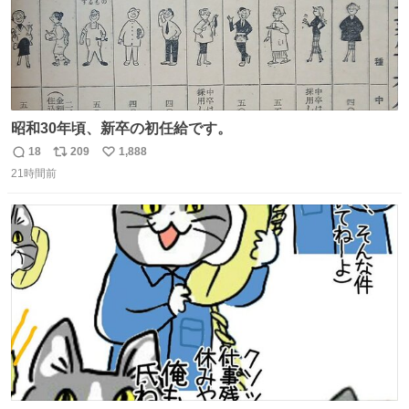
昭和30年頃、新卒の初任給です。
18
209
1,888
返
リ
い
21時間前
信
ポ
い
数
ス
ね
ト
数
数