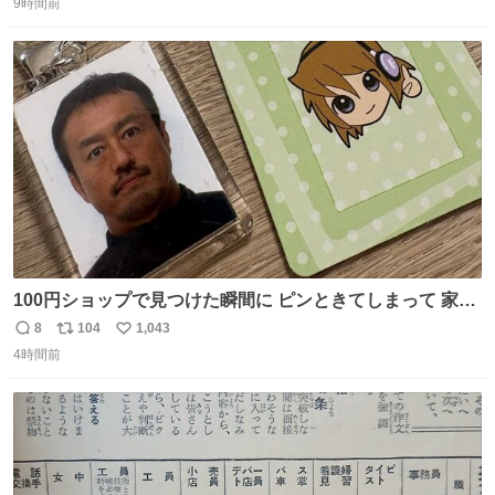
9時間前
信
ポ
い
数
ス
ね
ト
数
数
100円ショップで見つけた瞬間に ピンときてしまって 家に
あった証明写真で作ってしまったよ オリジナルキーホルダ
8
104
1,043
返
リ
い
ー
4時間前
信
ポ
い
数
ス
ね
ト
数
数