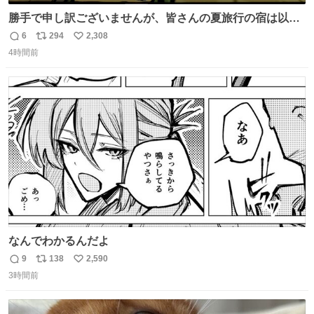
勝手で申し訳ございませんが、皆さんの夏旅行の宿は以下
のルールで決めさせてもらいます！ ←この投稿が1万いい
6
294
2,308
返
リ
い
ね以上 →この投稿が1万いいね未満 #宿の日 #Okami #大神
4時間前
信
ポ
い
数
ス
ね
ト
数
数
なんでわかるんだよ
9
138
2,590
返
リ
い
3時間前
信
ポ
い
数
ス
ね
ト
数