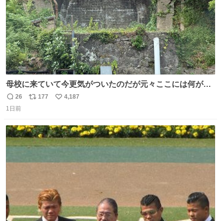
母校に来ていて今更気がついたのだが元々ここには何があ
ったのだろう…？_:(´ཀ`」 ∠):
26
177
4,187
返
リ
い
1日前
信
ポ
い
数
ス
ね
ト
数
数