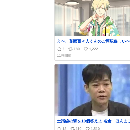
え〜、花園百々人くんのご両親厳しい〜。
も9歳児の市原仁奈にここまで「構って
2
180
1,222
返
リ
い
い、構ってくれるの？」と寂しさを極限
11時間前
煮詰めた台詞を何気ない日常会話で発言
信
ポ
い
てるご両親もだいぶ厳しいよ 双方弁護
数
ス
ね
雇わないか？
ト
数
数
土讃線の駅を10個答えよ 名倉「ほんまごめ
ん、」 ↑正解（御免駅）
12
110
1,510