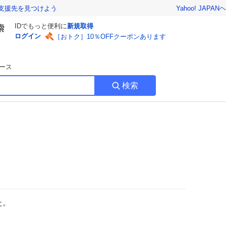
Yahoo! JAPAN
ヘ
支援先を見つけよう
IDでもっと便利に
新規取得
ログイン
［おトク］10％OFFクーポンあります
ース
検索
た。