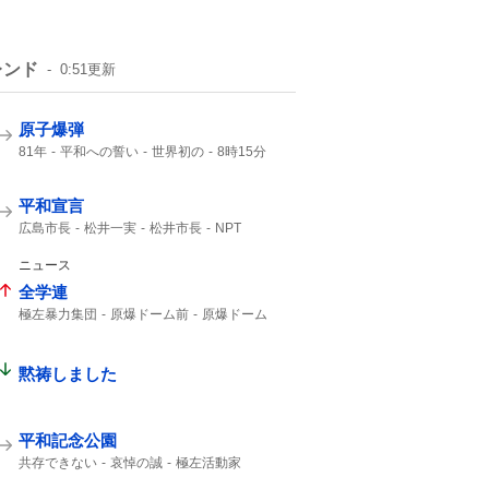
レンド
0:51
更新
原子爆弾
81年
平和への誓い
世界初の
8時15分
午前8時15分
1945年
広島東洋カープ
ご冥福をお祈り
平和宣言
広島市長
松井一実
松井市長
NPT
核兵器使用
ないがしろにする
武力行使
第二次大戦
自分勝手な
ニュース
全学連
極左暴力集団
原爆ドーム前
原爆ドーム
ドーム前
黙祷しました
平和記念公園
共存できない
哀悼の誠
極左活動家
広島県警
小泉防衛大臣
広島市民