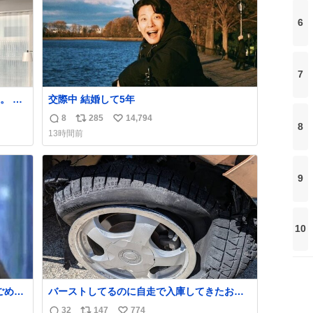
強化する。
6
7
 で
交際中 結婚して5年
ほし
8
285
14,794
返
リ
い
まで
8
13時間前
させ
信
ポ
い
士を
数
ス
ね
ト
数
9
数
10
バーストしてるのに自走で入庫してきたお客
さん バーストしたならその場で動かないで助
32
147
774