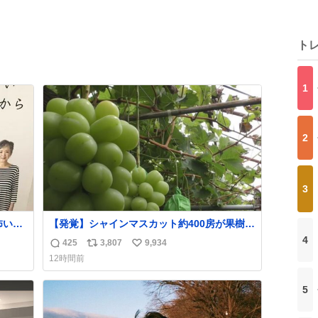
ト
1
2
3
【発覚】シャインマスカット約400房が果樹園
や転
から盗まれる 栃木・佐野市
4
425
3,807
9,934
返
リ
い
。
news.livedoor.com/article/detail… 被害に遭
12時間前
った果樹園には防犯カメラなどはなく、シャ
信
ポ
い
インマスカットが盗まれた木には刃物などで
数
ス
ね
5
切られた跡が。市内で今年に入って同様の被
ト
数
害は確認されておらず、警察はパトロールを
数