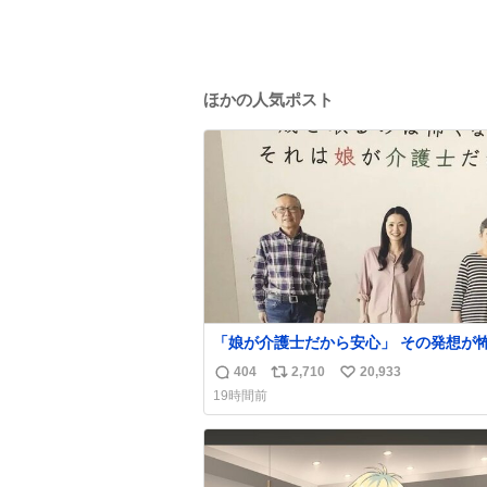
ほかの人気ポスト
「娘が介護士だから安心」 その発想が怖い。
ちなみにこのポスターは、介護職の求人
404
2,710
20,933
返
リ
い
職支援をしている会社のポスターらしい
19時間前
信
ポ
い
数
ス
ね
ト
数
数