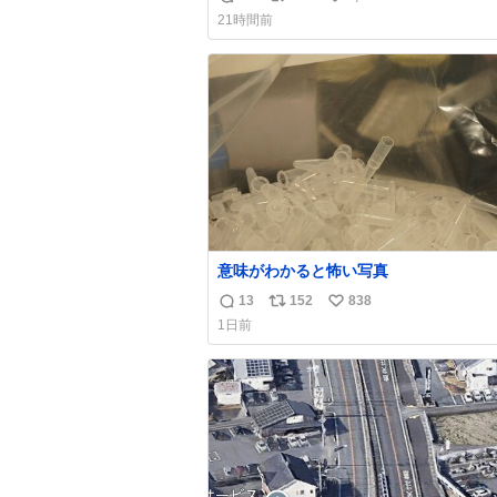
返
リ
い
21時間前
信
ポ
い
数
ス
ね
ト
数
数
意味がわかると怖い写真
13
152
838
返
リ
い
1日前
信
ポ
い
数
ス
ね
ト
数
数