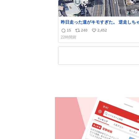
昨日走った道がキモすぎた。 逆走しち
かと思ったよ
15
240
2,452
返
リ
い
22時間前
信
ポ
い
数
ス
ね
ト
数
数