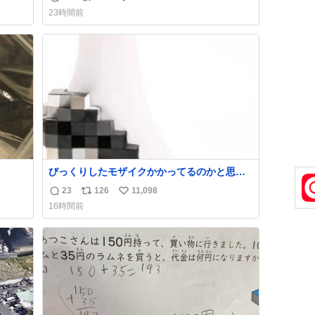
返
リ
い
け呼んで下さい😰 保険にロードサービス付い
23時間前
てて金銭負担も無いんですから これで走る
信
ポ
い
と、壊さなくていい所まで壊しちゃいますか
数
ス
ね
ら 実際、外装ダメージ、ABSセンサ断線、ブ
ト
数
レーキホースも傷入っちゃってます…
数
びっくりしたモザイクかかってるのかと思っ
た
23
126
11,098
返
リ
い
16時間前
信
ポ
い
数
ス
ね
ト
数
数