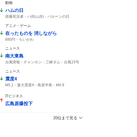
動物
ハムの日
原爆死没者
ハ(8)ム(6)
バルーンの日
仙台七夕まつり
消費拡大
1年分
アニメ・ゲーム
在ったものを 消しながら
880円
ちいかわ
ニュース
南大東島
台風情報
チャンホン
三峡ダム
台風15号
大東島
15号
台風13号
大型の台風
ニュース
13号
震度4
M5.1
最大震度4
島原半島
M4.9
熊本県天草・芦北地方
熊本県熊本
筑後地方
震度3
地震情報
ITビジネス
津波の心配はありません
震源の深さ
広島原爆投下
緊急地震速報
地震速報
鹿児島県
地震の規模
20位まで見る