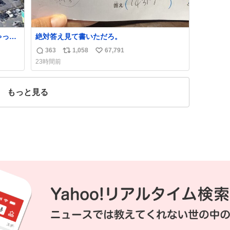
ゃった
絶対答え見て書いただろ。
363
1,058
67,791
返
リ
い
23時間前
信
ポ
い
数
ス
ね
ト
数
もっと見る
数