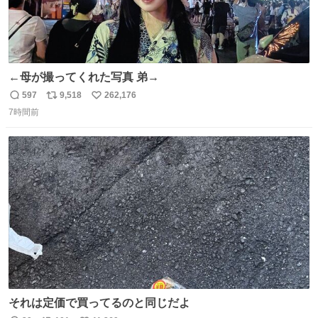
←母が撮ってくれた写真 弟→
597
9,518
262,176
返
リ
い
7時間前
信
ポ
い
数
ス
ね
ト
数
数
それは定価で買ってるのと同じだよ