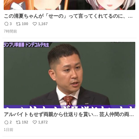
この清夏ちゃんが「せーの」って言ってくれてるのに、一
瞬何かわからず 理解した時に息を飲んでから「じゃん！」
3
100
1,167
返
リ
い
ってしてるリーリヤが可愛い 多分同士はいっぱいいると思
7時間前
信
ポ
い
う
数
ス
ね
ト
数
数
アルバイトもせず両親から仕送りを貰い… 芸人仲間の両親
のスネまでかじる!? ドンデコルテ銀次⚡️ 無料見逃し配信は
2
192
1,872
返
リ
い
こちらから ▶︎abema.go.link/gBLVb ◤しくじり先生
1日前
信
ポ
い
ABEMAにて毎週最新話無料配信中◢ @10000nabe
数
ス
ね