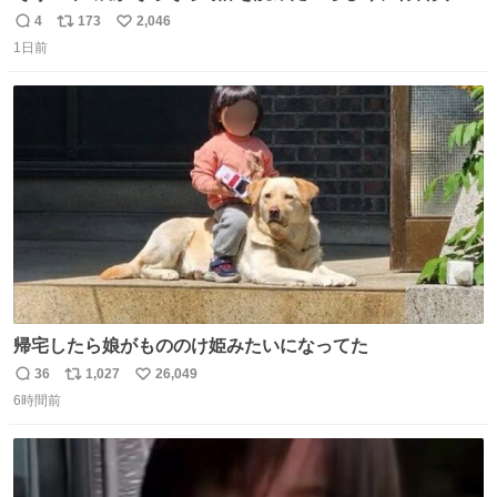
円で作れる知育時計作ってみた！ めっちゃ簡単！ ありがと
4
173
2,046
返
リ
い
う先人！
1日前
信
ポ
い
数
ス
ね
ト
数
数
帰宅したら娘がもののけ姫みたいになってた
36
1,027
26,049
返
リ
い
6時間前
信
ポ
い
数
ス
ね
ト
数
数