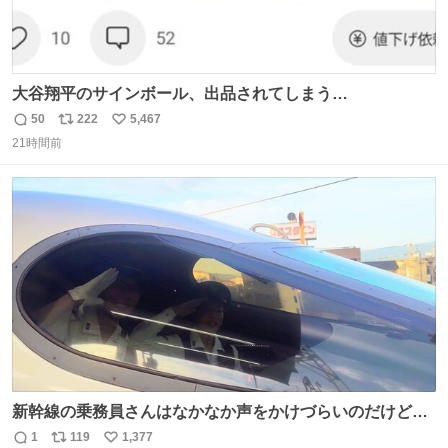
大谷翔平のサインボール、出品されてしまう…
50
222
5,467
返
リ
い
21時間前
信
ポ
い
数
ス
ね
ト
数
数
新幹線の乗務員さんはなかなか声をかけづらいのだけど😅
ルミエールの運転士さん、運転台にカメラマン向けたらお
1
119
1,377
返
リ
い