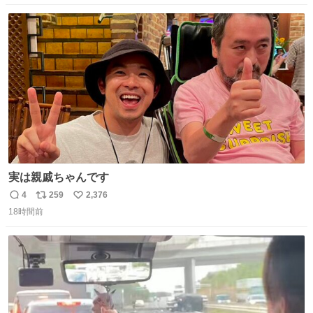
数
ス
ね
ト
数
数
実は親戚ちゃんです
4
259
2,376
返
リ
い
18時間前
信
ポ
い
数
ス
ね
ト
数
数