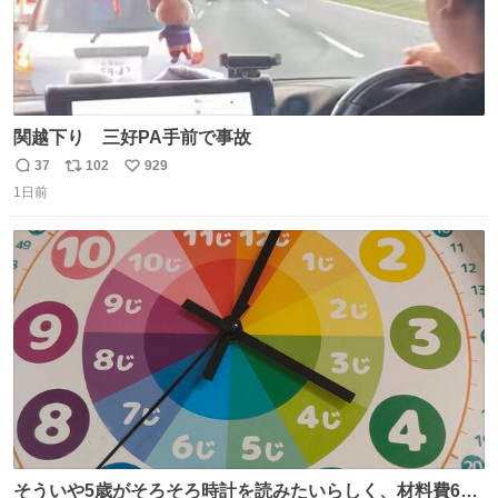
関越下り 三好PA手前で事故
37
102
929
返
リ
い
1日前
信
ポ
い
数
ス
ね
ト
数
数
そういや5歳がそろそろ時計を読みたいらしく、材料費600