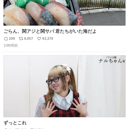
ごらん、関アジと関サバ 君たちがいた海だよ
209
6,057
63,370
返
リ
い
10時間前
信
ポ
い
数
ス
ね
ト
数
数
ずっとこれ