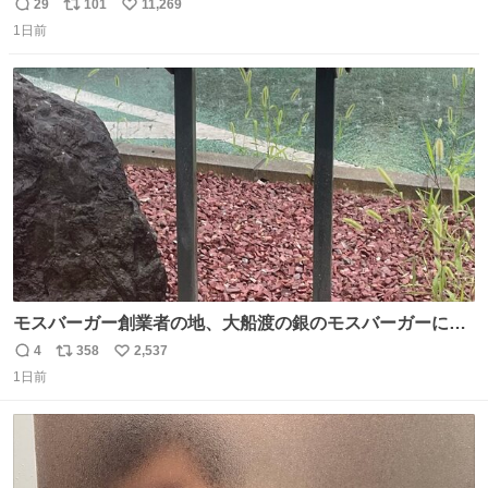
29
101
11,269
返
リ
い
1日前
信
ポ
い
数
ス
ね
ト
数
数
モスバーガー創業者の地、大船渡の銀のモスバーガーに一
礼。
4
358
2,537
返
リ
い
1日前
信
ポ
い
数
ス
ね
ト
数
数