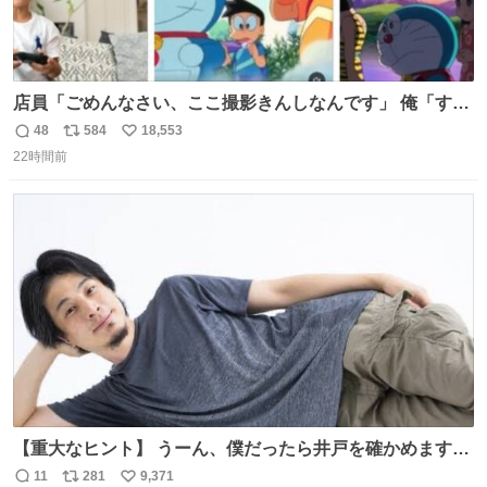
店員「ごめんなさい、ここ撮影きんしなんです」 俺「すみ
ません！すぐ消します」 店員「念のためフォルダから消し
48
584
18,553
返
リ
い
てるところ見せて頂けますか？」 俺「はい…」
22時間前
信
ポ
い
数
ス
ね
ト
数
数
【重大なヒント】 うーん、僕だったら井戸を確かめますけ
どね
11
281
9,371
返
リ
い