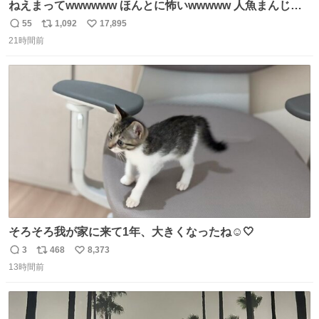
ねえまってwwwwww ほんとに怖いwwwww 人魚まんじゅ
う買ってきたから私も永遠のいのちを…ぐへへ…と思いな
55
1,092
17,895
返
リ
い
がら1つ食べたら 奥歯欠けたんだけど！！！！？？？ しか
21時間前
信
ポ
い
もガッツリ😭 まんじゅうだよ？？？？？？ ガリッて言っ
数
ス
ね
たから何？と思って口から出したら自分の歯wwwwww セ
ト
数
数
イレーンの呪いじゃん😭
そろそろ我が家に来て1年、大きくなったね☺️🤍
3
468
8,373
返
リ
い
13時間前
信
ポ
い
数
ス
ね
ト
数
数