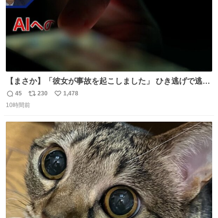
【まさか】「彼女が事故を起こしました」 ひき逃げで逃走
した男、AIの相談履歴で“ウソ発覚” 警察が男のスマホを押
45
230
1,478
返
リ
い
収して解析すると、出頭する前に事故の詳しい状況やどう
10時間前
信
ポ
い
対応すればいいかをAIに相談していたことがわかった。し
数
ス
ね
かし、AIの回答は「正直に警察に話すように」だった。
ト
数
数