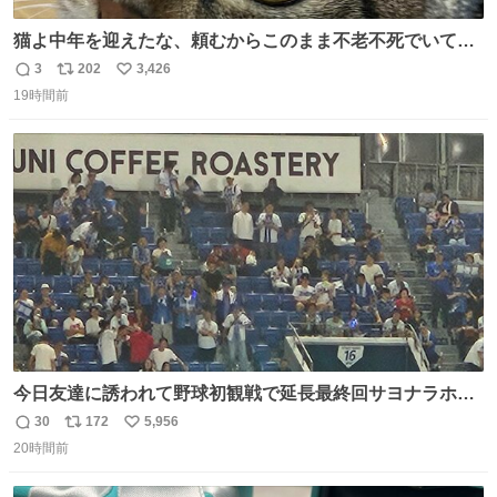
猫よ中年を迎えたな、頼むからこのまま不老不死でいてく
れ…と願ってから、いや人間の家族が死に絶えて猫だけこ
3
202
3,426
返
リ
い
の世に置いていくなんてひどいことはできない…と思って
19時間前
信
ポ
い
から、猫のこの可愛さと愛嬌なら未来永劫ほかの人間に可
数
ス
ね
愛がられて困ることもなかろうなと思ったのでやっぱり猫
ト
数
数
よ不老不死でいてくれ
今日友達に誘われて野球初観戦で延長最終回サヨナラホー
ムラン見れたんですけど、これが野球ですか？ 鳥肌止まら
30
172
5,956
返
リ
い
んです笑
20時間前
信
ポ
い
数
ス
ね