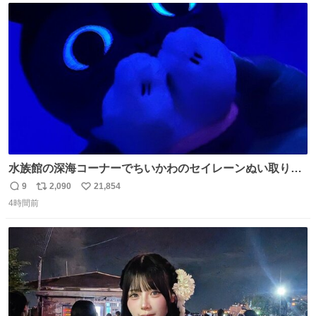
ト
数
数
水族館の深海コーナーでちいかわのセイレーンぬい取り出
したら目光っててビビりました #ちいかわ
9
2,090
21,854
返
リ
い
4時間前
信
ポ
い
数
ス
ね
ト
数
数