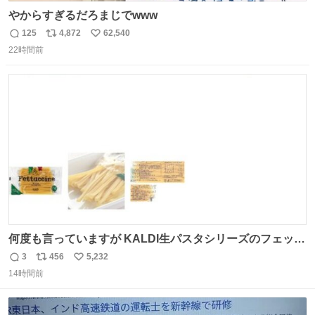
やからすぎるだろまじでwww
125
4,872
62,540
返
リ
い
22時間前
信
ポ
い
数
ス
ね
ト
数
数
何度も言っていますが KALDI生パスタシリーズのフェット
チーネは 真剣(ガチ)で美味いぞ
3
456
5,232
返
リ
い
14時間前
信
ポ
い
数
ス
ね
ト
数