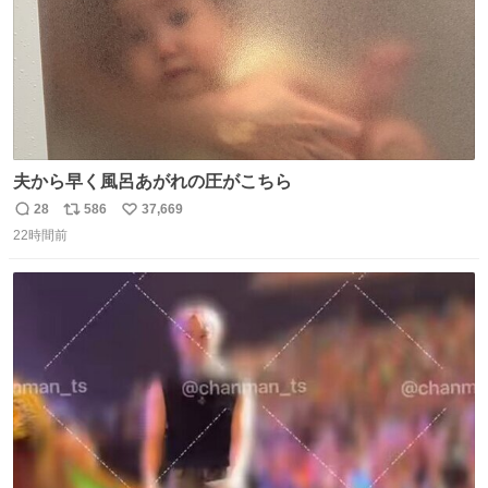
夫から早く風呂あがれの圧がこちら
28
586
37,669
返
リ
い
22時間前
信
ポ
い
数
ス
ね
ト
数
数