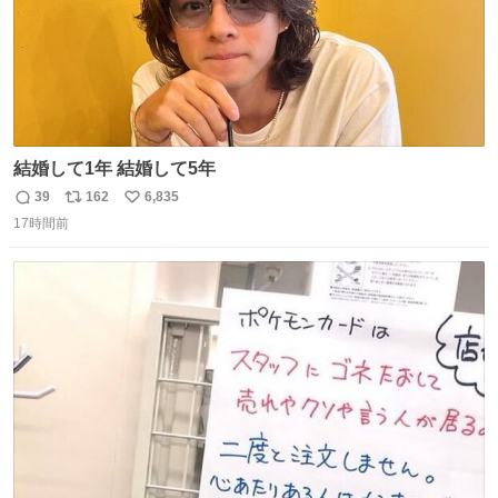
結婚して1年 結婚して5年
39
162
6,835
返
リ
い
17時間前
信
ポ
い
数
ス
ね
ト
数
数