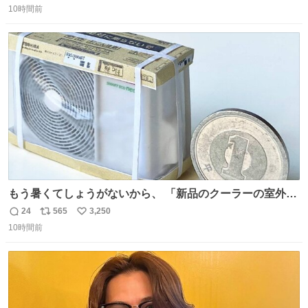
二人で敬礼🫡✨ 暗くて上手く撮れないなぁ…な顔してた
10時間前
信
ポ
い
ら、わざわざ車外に出て来てくださり✨ 「フリー素材なの
数
ス
ね
で載せて大丈夫です！」と自ら言ってくださる親切気さく
ト
数
数
なS運転士さん感謝
もう暑くてしょうがないから、 「新品のクーラーの室外機
のミニチュア」 でも見ていってよ
24
565
3,250
返
リ
い
10時間前
信
ポ
い
数
ス
ね
ト
数
数