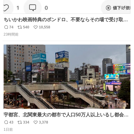
ちいかわ映画特典のボンドロ、不要ならその場で受け取り
辞退すれば良いのに白々しい
74
540
10,558
返
リ
い
23時間前
信
ポ
い
数
ス
ね
ト
数
数
宇都宮、北関東最大の都市で人口50万人以上いるし都会何
だろうなと思っていたら想像以上に都会で興奮した
43
334
3,378
返
リ
い
1日前
信
ポ
い