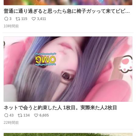
普通に通り過ぎると思ったら急に椅子ガッって来てビビっ
た。そんでまじいい匂い。← #超特急_ESCORT
3
115
3,411
返
リ
い
10時間前
信
ポ
い
数
ス
ね
ト
数
数
ネットで会うと約束した人 1枚目。実際来た人2枚目
43
134
6,605
返
リ
い
22時間前
信
ポ
い
数
ス
ね