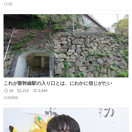
1日前
信
ポ
い
数
ス
ね
ト
数
数
これが新幹線駅の入り口とは、にわかに信じがたい
18
212
2,544
返
リ
い
21時間前
信
ポ
い
数
ス
ね
ト
数
数