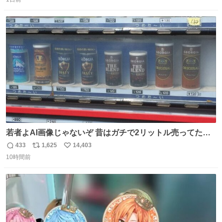
信
ポ
い
数
ス
ね
ト
数
数
若者よAI画像じゃないぞ 昔はガチで2リットル売ってたん
やでw
433
1,625
14,403
返
リ
い
10時間前
信
ポ
い
数
ス
ね
ト
数
数