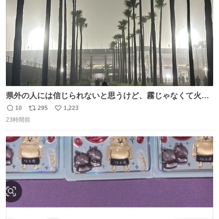
県外の人には信じられないと思うけど、霧じゃなくて火山
灰です🌋 #桜島
10
295
1,223
返
リ
い
23時間前
信
ポ
い
数
ス
ね
ト
数
数