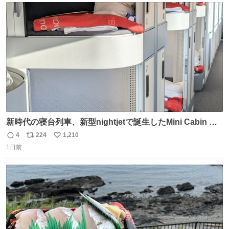
@akmllube0617
ト
数
数
新時代の寝台列車、新型nightjetで誕生したMini Cabin ま
さに走るカプセルホテルといった感じで、一人旅で利用す
4
224
1,210
返
リ
い
るのにはちょうどいい設備。 他の人も言ってましたが、サ
1日前
信
ポ
い
ンライズの後継に欲しい…
数
ス
ね
ト
数
数