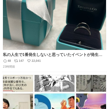
ト
数
数
私の人生で1番発生しないと思っていたイベントが発生し
ました
48
147
22,041
返
リ
い
23時間前
信
ポ
い
数
ス
ね
ト
数
数