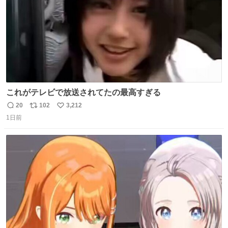
これがテレビで放送されてたの最高すぎる
20
102
3,212
返
リ
い
1日前
信
ポ
い
数
ス
ね
ト
数
数