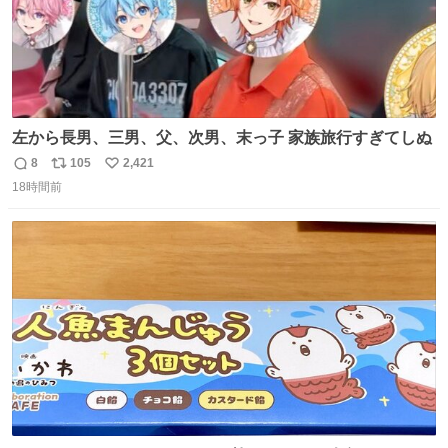
左から長男、三男、父、次男、末っ子 家族旅行すぎてしぬ
8
105
2,421
返
リ
い
18時間前
信
ポ
い
数
ス
ね
ト
数
数