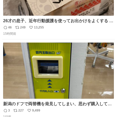
26才の息子、近年行動援護を使ってお出かけをよくする 親
との外出はもう嫌らしい。 中身は小学生位なのに小癪な😅
46
249
13,255
返
リ
い
昨日は夜のショッピングモールに行った 先に寝といてよ❗
15時間前
信
ポ
い
と何度も何度も言い残して。 起きたら冷蔵庫に… ああ、こ
数
ス
ね
れ買いに行ってくれたんだ…😭
ト
数
数
新潟のドフで両替機を発見してしまい、思わず購入してし
まい大阪に発送するイベントが発生
3
227
9,499
返
リ
い
1日前