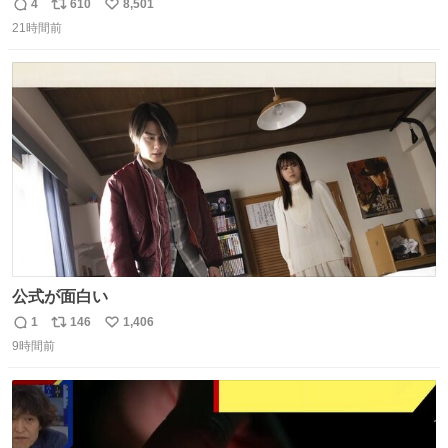
4
610
8,501
返
リ
い
21時間前
信
ポ
い
数
ス
ね
ト
数
数
公式が面白い
1
146
1,406
返
リ
い
9時間前
信
ポ
い
数
ス
ね
ト
数
数