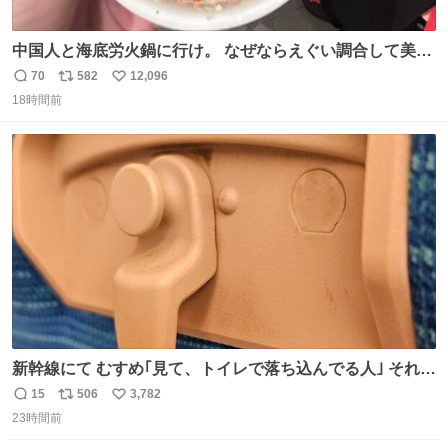
中国人と海底労火鍋に行け。 なぜならえぐい調合して美味
しすぎる ソースを作ってくれるから。
70
582
12,096
返
リ
い
18時間前
信
ポ
い
数
ス
ね
ト
数
数
新幹線にて むすめ｢見て、トイレで落ち込んでる人｣ それに
しか見えなくなった どうしてくれるんだ
15
506
3,782
返
リ
い
23時間前
信
ポ
い
数
ス
ね