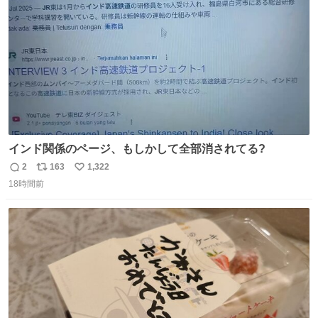
数
インド関係のページ、もしかして全部消されてる?
2
163
1,322
返
リ
い
18時間前
信
ポ
い
数
ス
ね
ト
数
数