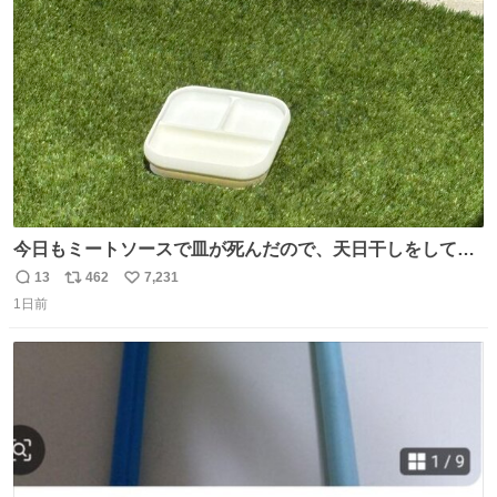
ト
数
数
今日もミートソースで皿が死んだので、天日干しをしてい
ます🍝 ありがとう先人の知恵
13
462
7,231
返
リ
い
1日前
信
ポ
い
数
ス
ね
ト
数
数