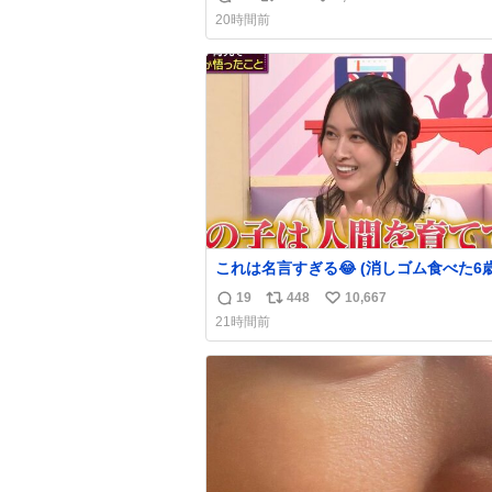
返
リ
い
20時間前
信
ポ
い
数
ス
ね
ト
数
数
これは名言すぎる😂 (消しゴム食べた6
を思い出しながら)
19
448
10,667
返
リ
い
21時間前
信
ポ
い
数
ス
ね
ト
数
数