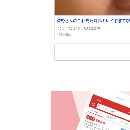
佐野さんのこれ見た時肌キレイすぎてび
りしたし、やはりアイドルって体型･肌
5
243
12,276
返
リ
い
ごすぎる
12時間前
信
ポ
い
数
ス
ね
ト
数
数