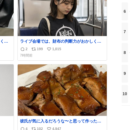
6
7
くな
ライブ会場では、財布の判断力がおかしくな
ザー
る。
2
199
1,015
返
リ
い
でコ
8
7時間前
信
ポ
い
数
ス
ね
ト
数
9
数
10
彼氏が気に入るだろうな〜と思って作ったら
想像の何倍も美味しい美味しい言ってくれて
4
102
4,947