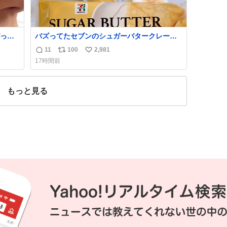
っく
バズってたセブンのシュガーバタークレープ
管理す
うますぎて7NOWで買い溜め🛒💭
11
100
2,981
返
リ
い
17時間前
信
ポ
い
数
ス
ね
ト
数
もっと見る
数