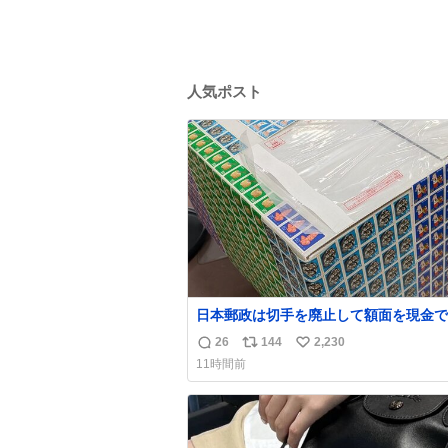
人気ポスト
日本郵政は切手を廃止して額面を現金で
戻せ2026 #日本郵政 @JapanPostHD_
26
144
2,230
返
リ
い
11時間前
信
ポ
い
数
ス
ね
ト
数
数