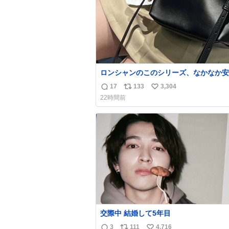
ロンシャンのこのシリーズ、なかなか安
らないのにセール価格になってる🖤✨レ
17
133
3,304
返
リ
い
なのが反則級にかわいい。持ってるだけ
22時間前
ーデが格上げされる。
信
ポ
い
数
ス
ね
ト
数
数
交際中 結婚して5年目
3
111
4,716