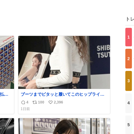
ト
1
2
3
払い
ブーツまでピタッと履いてこのヒップライ
PR
ン…強すぎる。
4
100
2,396
4
返
リ
い
1日前
信
ポ
い
数
ス
ね
ト
数
5
数