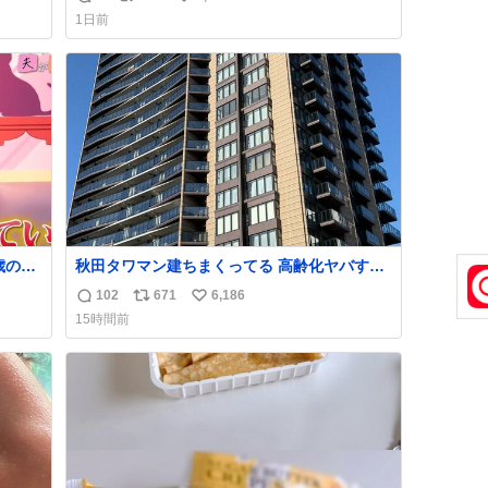
返
リ
い
嬉しい
1日前
信
ポ
い
数
ス
ね
ト
数
数
歳の弟
秋田タワマン建ちまくってる 高齢化ヤバすぎ
て駅前にコンパクトシティつくって高齢者を
102
671
6,186
返
リ
い
住ませる考えらしい 病院も全部駅前にある
15時間前
信
ポ
い
数
ス
ね
ト
数
数