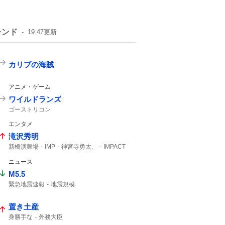
レンド
19:47
更新
カリブの海賊
アニメ・ゲーム
ワイルドランズ
ゴーストリコン
エンタメ
滝沢秀明
新橋演舞場
IMP
神宮寺勇太、
IMPACT
主演舞台
ニュース
M5.5
緊急地震速報
地震規模
置き土産
身勝手な
外務大臣