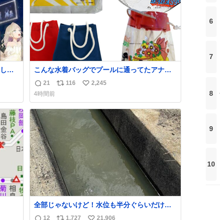
6
7
して
こんな水着バッグでプールに通ってたアナ
タ、完全なる同世代（笑） #70年代 #80年
21
116
2,245
返
リ
い
代 #昭和レトロ
8
4時間前
信
ポ
い
数
ス
ね
ト
数
9
数
10
全部じゃないけど！水位も半分ぐらいだけ
ど！水が来はじめたよ！！！ 作業してくれた
12
1,727
21,906