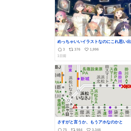
めっちゃいいイラストなのにこれ思い出
最悪すぎる
3
376
1,996
返
リ
い
1日前
信
ポ
い
数
ス
ね
ト
数
数
さすがと言うか、もうアホなのかと
75
984
3,346