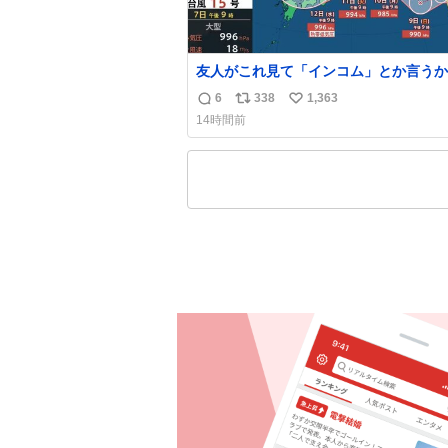
友人がこれ見て「インコム」とか言うか
もうそれにしか見えなくなっちゃった。
6
338
1,363
返
リ
い
14時間前
信
ポ
い
数
ス
ね
ト
数
数