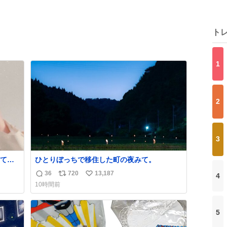
ト
1
2
3
てて
ひとりぼっちで移住した町の夜みて。
36
720
13,187
4
返
リ
い
10時間前
信
ポ
い
数
ス
ね
ト
数
5
数