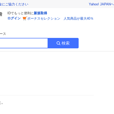
Yahoo! JAPAN
ヘ
金にご協力ください
IDでもっと便利に
新規取得
ログイン
ボーナスセレクション 人気商品が最大40％
ース
検索
た。