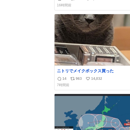
返
リ
い
16時間前
信
ポ
い
数
ス
ね
ト
数
数
ニトリでメイクボックス買った
14
963
14,032
返
リ
い
7時間前
信
ポ
い
数
ス
ね
ト
数
数