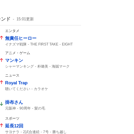
レンド
15:01
更新
エンタメ
無責任ヒーロー
イナズマ戦隊
THE FIRST TAKE
EIGHT
FIRST TAKE
SUPER EIGHT
アニメ・ゲーム
マンキン
シャーマンキング
朴璐美
海賊マーク
ジャンプ
ニュース
Royal Trap
聴いてください
カラオケ
掛布さん
元阪神
90周年
髪の毛
スポーツ
延長12回
サヨナラ
2試合連続
7号
勝ち越し