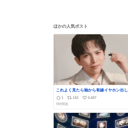
ほかの人気ポスト
これよく見たら袖から有線イヤホン出し
しぬwwwwwwwwww
1
192
4,487
返
リ
い
5時間前
信
ポ
い
数
ス
ね
ト
数
数