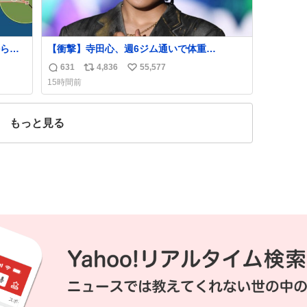
ら、
【衝撃】寺田心、週6ジム通いで体重
62kg→82kgに 110kgのベンチプレス持ち上
631
4,836
55,577
返
リ
い
げる姿披露
15時間前
news.livedoor.com/article/detail… 元々自重
信
ポ
い
のみだったが、更に筋肉を大きくするためジ
数
ス
ね
ム通いを開始。筋肉増量のためおにぎり10
ト
数
もっと見る
個、ゼリー飲料3～4本、パスタと毎日4千kcal
数
オーバーの食事を摂取し、増量したという。