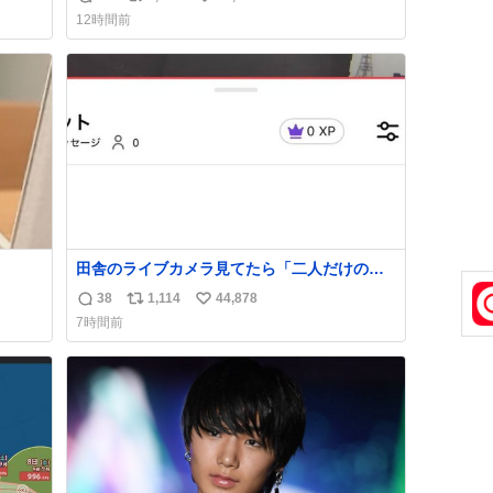
返
リ
い
方々ありがとーーー
12時間前
ー！！！！！！！！！！！！！！！！！！！
信
ポ
い
！！！！！！！
数
ス
ね
ト
数
数
田舎のライブカメラ見てたら「二人だけの世
界」を発見した
38
1,114
44,878
返
リ
い
7時間前
信
ポ
い
数
ス
ね
ト
数
数