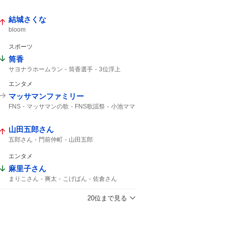
ホームラン
結城さくな
bloom
スポーツ
筒香
サヨナラホームラン
筒香選手
3位浮上
筒香が
筒香嘉智
Aクラス
馬場皐輔
エンタメ
ベイスターズ
サヨナラ勝ち
サヨナラ
10号
47分
筒香キャプテン
ハマスタ
マッサマンファミリー
筒香優勝
DeNA
初勝利
延長戦
FNS
マッサマンの歌
FNS歌謡祭
小池ママ
横浜ファン
マッサマン
風磨
ボムマジ
マツダマン
マッサマンママ
山田五郎さん
五郎さん
門前仲町
山田五郎
エンタメ
麻里子さん
まりこさん
爽太
こげぱん
佐倉さん
観覧車
爆発寸前
麻里子
もう付き合っちゃえよ
遊園地デート
20位まで見る