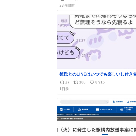
返
リ
い
23時間前
信
ポ
い
数
ス
ね
ト
数
数
彼氏とのLINEはいつでも楽しいし付き
ての頃の嬉しかったLINEは無限にあるけ
27
100
8,915
返
リ
い
棲前は1日で各50通くらい送りあってた
1日前
近嬉しかったのはこれ
信
ポ
い
数
ス
ね
ト
数
数