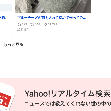
不適切
ブルーチーズの菌を入れて初めて作ってみた
チーズなんだけど 本能でちょっとヤバいと思
123
546
11,228
返
リ
い
っちゃう見た目だな
12時間前
た駅
信
ポ
い
「第
数
ス
ね
不正
ト
数
もっと見る
実
数