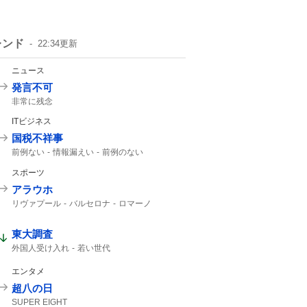
レンド
22:34
更新
ニュース
発言不可
非常に残念
ITビジネス
国税不祥事
前例ない
情報漏えい
前例のない
スポーツ
アラウホ
リヴァプール
バルセロナ
ロマーノ
HERE WE GO
東大調査
外国人受け入れ
若い世代
エンタメ
超八の日
SUPER EIGHT