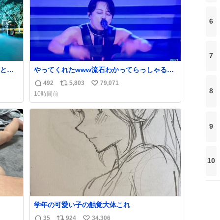
6
7
と夜
やってくれたwww流石わかってらっしゃる🤣
🤣🤣 #Mステ #西川貴教
492
5,803
79,071
返
リ
い
8
10時間前
信
ポ
い
数
ス
ね
ト
数
9
数
10
学年の可愛い子の触覚大体これ
35
924
34,306