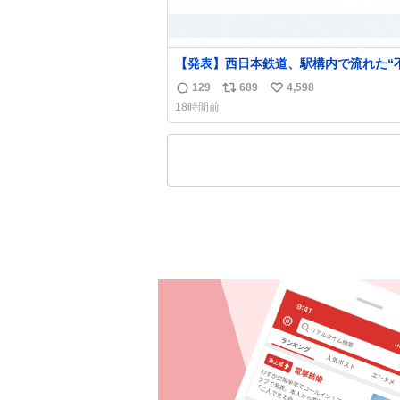
【発表】西日本鉄道、駅構内で流れた“
音声”に声明「被害届も検討」
129
689
4,598
返
リ
い
news.livedoor.com/article/detail… 4日に西
18時間前
鉄福岡（天神）駅および薬院駅で発生し
信
ポ
い
構内放送事案について声明を公表した。
数
ス
ね
三者によって駅構内放送設備に外部から
ト
数
に音声が流された可能性も含めて確認を
数
施」と説明した。