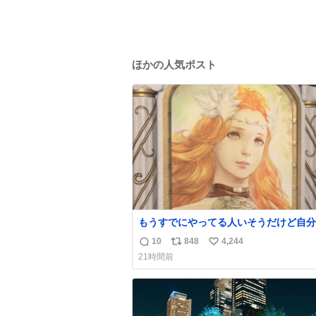
ほかの人気ポスト
もうすでにやってる人いそうだけど自分
で見かけてない
10
848
4,244
返
リ
い
21時間前
信
ポ
い
数
ス
ね
ト
数
数