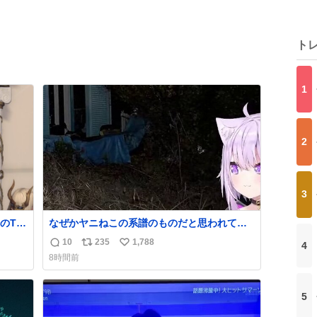
ト
1
2
3
のTL
なぜかヤニねこの系譜のものだと思われてい
るおかゆん #生おかゆ
10
235
1,788
4
返
リ
い
8時間前
信
ポ
い
数
ス
ね
ト
数
5
数