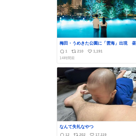
梅田・うめきた公園に「雲海」出現 昼
で異なる演出、昨年は50万人来場
1
210
1,191
返
リ
い
umeda.keizai.biz/headline/4657/
14時間前
信
ポ
い
数
ス
ね
ト
数
数
なんて失礼なやつ
12
202
17,119