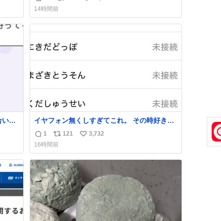
返
リ
い
14時間前
信
ポ
い
数
ス
ね
ト
数
数
合いた
イヤフォン無くしすぎてこれ。 その時好きだ
ど(同
った男のセコムの名前にしてる
1
121
3,732
返
リ
い
し)最
16時間前
信
ポ
い
数
ス
ね
ト
数
数