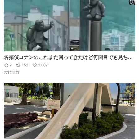
名探偵コナンのこれまた回ってきたけど何回目でも見ちゃ
う魔力あるのよな
2
151
1,687
返
リ
い
22時間前
信
ポ
い
数
ス
ね
ト
数
数