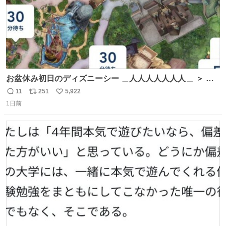
お盆休み初日のディズニーシー ＿人人人人人人人＿ ＞ 空
い て る！＜ ￣^Y^Y^Y^Y^ Y￣
11
251
5,922
返
リ
い
1日前
信
ポ
い
数
ス
ね
ト
数
数