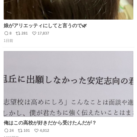
娘がアリエッティにしてと言うので🌿
8
281
17,837
返
リ
い
1日前
信
ポ
い
数
ス
ね
ト
数
数
俺はこの高校が好きだから受けたんだが？
24
101
4,012
返
リ
い