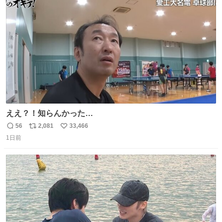
ト
数
数
ええ？！知らんかった…
56
2,081
33,466
返
リ
い
1日前
信
ポ
い
数
ス
ね
ト
数
数