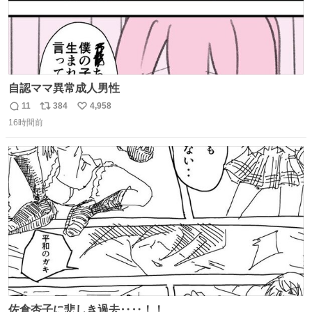
自認ママ異常成人男性
11
384
4,958
返
リ
い
16時間前
信
ポ
い
数
ス
ね
ト
数
数
佐倉杏子に悲しき過去‥‥！！