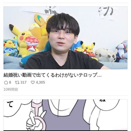
罪悪感なく食べられるの最高👇
数
ス
ね
ト
数
数
結婚祝い動画で出てくるわけがないテロップ
youtu.be/4pJ7U22AYtw
8
317
4,305
返
リ
い
10時間前
信
ポ
い
数
ス
ね
ト
数
数