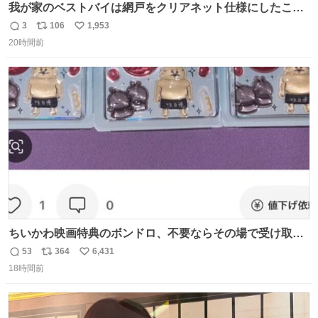
我が家のベストバイは網戸をクリアネット仕様にしたこ
と。網目が細かいから虫の侵入は一切許さないし、見た目
3
106
1,953
返
リ
い
もクリアで網戸の存在を感じない。特筆すべきはその値
20時間前
信
ポ
い
段。家全体(9箇所)でも3万円でお釣りが来るという超最強
数
ス
ね
コスパ。これから家を建てる方は迷わず採用してほしい。
ト
数
数
ちいかわ映画特典のボンドロ、不要ならその場で受け取り
辞退すれば良いのに白々しい
53
364
6,431
返
リ
い
18時間前
信
ポ
い
数
ス
ね
ト
数
数