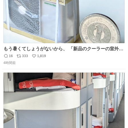
もう暑くてしょうがないから、 「新品のクーラーの室外機
のミニチュア」 でも見ていってよ
16
333
1,819
返
リ
い
4時間前
信
ポ
い
数
ス
ね
ト
数
数