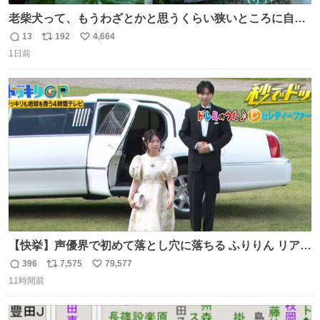
老柴犬って、もうわざとかと思うくらい狭いところに自ら
はまりにいくじゃないですか？ 今朝ガーデニングしてる飼
13
192
4,664
返
リ
い
い主の間にはまってきて、最高に可愛かった♥️
1日前
信
ポ
い
数
ス
ね
ト
数
数
【快挙】声優界で初めて落とし穴に落ちる ふりりん リアク
ションが最高過ぎる🤣 #ドッキリGP #降幡愛
396
7,575
79,577
返
リ
い
11時間前
信
ポ
い
数
ス
ね
ト
数