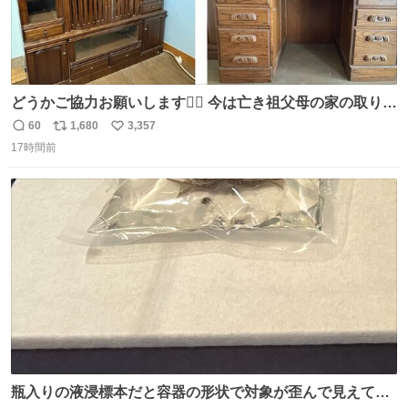
どうかご協力お願いします🙇‍♂️ 今は亡き祖父母の家の取り壊
しが決まり、どうしても処分して欲しくない食器棚と机の
60
1,680
3,357
返
リ
い
引き取り手を探しております この2つは私の祖母が当初一
17時間前
信
ポ
い
目惚れで購入したもので、祖母はc型肝炎で58歳という若
数
ス
ね
さで亡くなりましたが、この家具達をとても大切にしてお
ト
数
数
りました 続く↓
瓶入りの液浸標本だと容器の形状で対象が歪んで見えてし