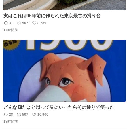
実はこれは96年前に作られた東京最古の滑り台
31
907
8,789
返
リ
い
17時間前
信
ポ
い
数
ス
ね
ト
数
数
どんな顔だよと思って見にいったらその通りで笑った
28
507
10,900
返
リ
い
13時間前
信
ポ
い