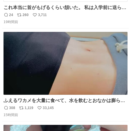
これ本当に首がもげるくらい頷いた。 私は入学前に送られ
てきた、大学のサークル紹介冊子を見た時点で終わりを感
24
260
3,711
返
リ
い
じたので、女子大でもないくせに偏差値の高い大学のイン
19時間前
信
ポ
い
カレサークルに突撃して所属するという奇行で事なきを得
数
ス
ね
た。 高偏差値に行けないならせめてそれくらいした方が予
ト
数
数
後がいいです。 https://t.co/9nMHIrETkw
ふえるワカメを大量に食べて、水を飲むとおなかは膨ら
む・・・・！？ ⚠️よい子は絶対マネしないでね⚠️ #夏休み
308
1,119
33,145
返
リ
い
の自由研究
15時間前
信
ポ
い
数
ス
ね
ト
数