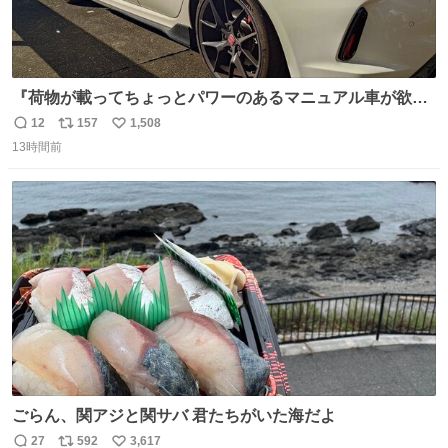
『荷物が載ってちょっとパワーのあるマニュアル車が欲し
い』と親戚の58歳のおばちゃんが言うので赤内装の新車を
12
157
1,508
返
リ
い
探してきたら本当に買って誕生した330馬力のお買い物カ
13時間前
信
ポ
い
ーwww スーパーの駐車場で58歳のおばちゃんと85歳のお
数
ス
ね
ばあちゃんがこれから降りてくるのだから絶対2度見する
ト
数
数
ごらん、関アジと関サバ 君たちがいた海だよ
27
592
3,617