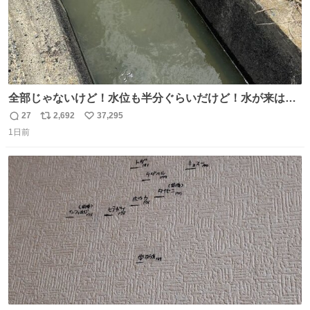
全部じゃないけど！水位も半分ぐらいだけど！水が来はじ
めたよ！！！ 作業してくれた方々ありがとーーー
27
2,692
37,295
返
リ
い
ー！！！！！！！！！！！！！！！！！！！！！！！！！
1日前
信
ポ
い
！
数
ス
ね
ト
数
数