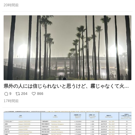
返
リ
い
20時間前
信
ポ
い
数
ス
ね
ト
数
数
県外の人には信じられないと思うけど、霧じゃなくて火山
灰です🌋 #桜島
9
204
866
返
リ
い
17時間前
信
ポ
い
数
ス
ね
ト
数
数