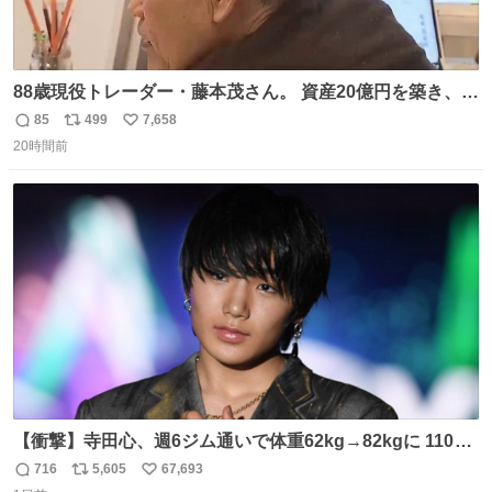
88歳現役トレーダー・藤本茂さん。 資産20億円を築き、
「令和のブラックマンデー」で2億6000万円の含み損を抱
85
499
7,658
返
リ
い
えても生き残った男が、血と汗で掴んだ「相場の8箇条」
20時間前
信
ポ
い
です。 1. 朝の急落は「買い」、朝の急騰は「売り」。 2.
数
ス
ね
午後の急騰は追わない。午後の急落は翌朝に狙う。
ト
数
数
【衝撃】寺田心、週6ジム通いで体重62kg→82kgに 110kg
のベンチプレス持ち上げる姿披露
716
5,605
67,693
返
リ
い