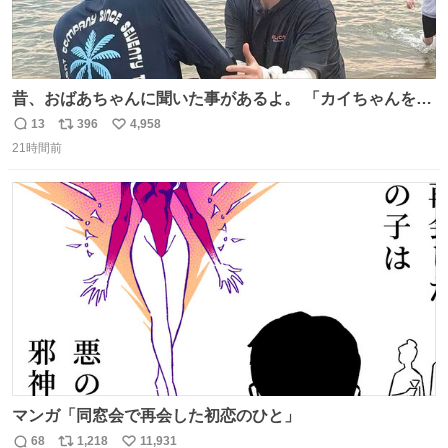
昔、おばあちゃんに聞いた事があるよ。 「カイちゃんをい
じめると、アイツが海から上がって来るぞ。」って。
13
396
4,958
返
リ
い
21時間前
信
ポ
い
数
ス
ね
ト
数
数
マンガ「同窓会で再会した初恋のひと」
68
1,218
11,931