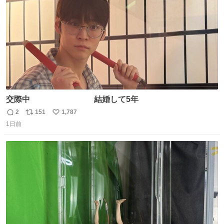
交際中 結婚して5年
2
151
1,787
返
リ
い
1日前
信
ポ
い
数
ス
ね
ト
数
数