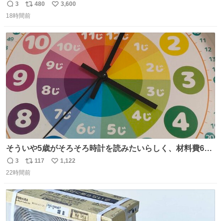
まうことから、なるべく歪みがない状態で観察しやすいよ
3
480
3,600
返
リ
い
うにこのような形で保存していると前に科博の先生から教
18時間前
信
ポ
い
えてもらった #国立科学博物館
数
ス
ね
ト
数
数
そういや5歳がそろそろ時計を読みたいらしく、材料費600
円で作れる知育時計作ってみた！ めっちゃ簡単！ ありがと
3
117
1,122
返
リ
い
う先人！
22時間前
信
ポ
い
数
ス
ね
ト
数
数