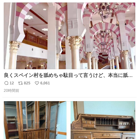
数
ス
ね
ト
数
数
良くスペイン村を舐めちゃ駄目って言うけど、本当に舐め
ちゃ行けないのはスペィン村ホテル🏛🏨 だってロビーから
12
825
6,061
返
リ
い
中庭抜けるだけでこの有様🤩 ディズニーホテル泊まってる
20時間前
信
ポ
い
場所じゃない。 5年振りの志摩スペイン村パルケエスパー
数
ス
ね
ニャは益々素晴らしい場所になってる
ト
数
数