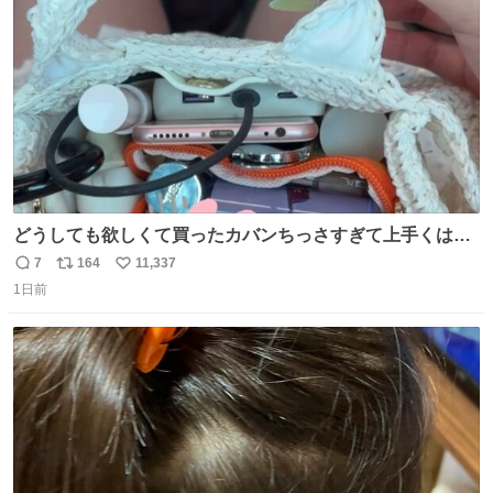
数
どうしても欲しくて買ったカバンちっさすぎて上手くはめ
ないと荷物入らん。女のカバンってなんでこんなちっさい
7
164
11,337
返
リ
い
の
1日前
信
ポ
い
数
ス
ね
ト
数
数