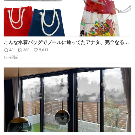
こんな水着バッグでプールに通ってたアナタ、完全なる同
世代（笑） #70年代 #80年代 #昭和レトロ
48
280
5,017
返
リ
い
17時間前
信
ポ
い
数
ス
ね
ト
数
数