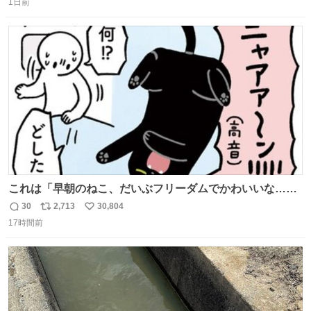
news.livedoor.com/article/detail… 元々自重のみだった
1日前
信
ポ
い
が、更に筋肉を大きくするためジム通いを開始。筋肉増量
数
ス
ね
のためおにぎり10個、ゼリー飲料3～4本、パスタと毎日4
ト
数
数
千kcalオーバーの食事を摂取し、増量したという。
これは「早朝のねこ、だいぶフリーダムでかわいいな…」
の絵日記です🎐
30
2,713
30,804
返
リ
い
17時間前
信
ポ
い
数
ス
ね
ト
数
数