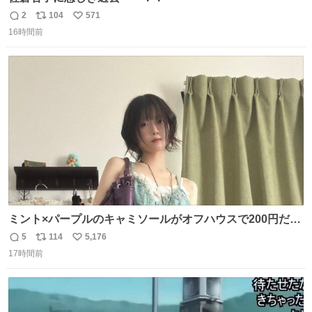
2
104
571
返
リ
い
16時間前
信
ポ
い
数
ス
ね
ト
数
数
ミント×パープルのキャミソールがオフハウスで200円だっ
た♩
5
114
5,176
返
リ
い
17時間前
信
ポ
い
数
ス
ね
ト
数
数