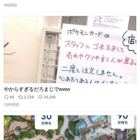
返
リ
い
4時間前
信
ポ
い
数
ス
ね
ト
数
数
やからすぎるだろまじでwww
69
2,729
34,206
返
リ
い
16時間前
信
ポ
い
数
ス
ね
ト
数
数