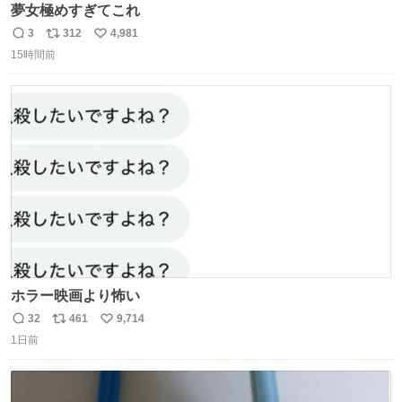
夢女極めすぎてこれ
3
312
4,981
返
リ
い
15時間前
信
ポ
い
数
ス
ね
ト
数
数
ホラー映画より怖い
32
461
9,714
返
リ
い
1日前
信
ポ
い
数
ス
ね
ト
数