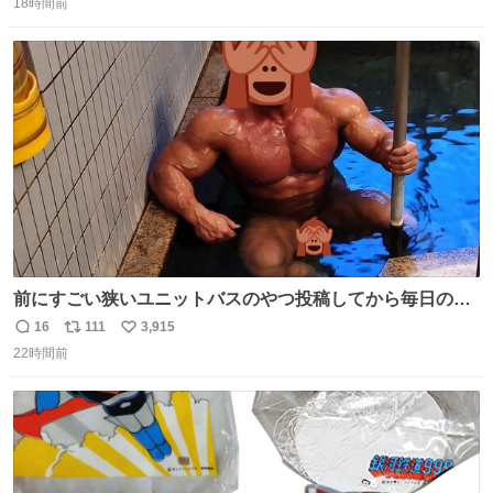
18時間前
信
ポ
い
数
ス
ね
ト
数
数
前にすごい狭いユニットバスのやつ投稿してから毎日のよ
うに温泉とかに連れてってもらってる。SNS効果凄い。俺
16
111
3,915
返
リ
い
は幸せもんです・・・いつもありがとうございます🫡
22時間前
信
ポ
い
数
ス
ね
ト
数
数