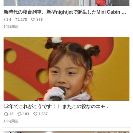
新時代の寝台列車、新型nightjetで誕生したMini Cabin ま
さに走るカプセルホテルといった感じで、一人旅で利用す
4
178
878
返
リ
い
るのにはちょうどいい設備。 他の人も言ってましたが、サ
19時間前
信
ポ
い
ンライズの後継に欲しい…
数
ス
ね
ト
数
数
12年でこれがこうです！！ またこの役なのエモ
い！！！！❣️ もうはたちになってしまった
12
103
1,337
返
リ
い
16時間前
信
ポ
い
数
ス
ね