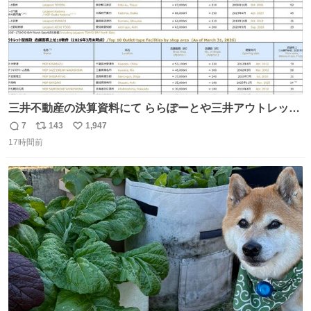
三井不動産の決算資料にて ららぽーとや三井アウトレット
パークの店舗別売上高（2025年度）が一部判明
7
143
1,947
返
リ
い
17時間前
信
ポ
い
数
ス
ね
ト
数
数