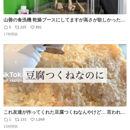
山善の食洗機 乾燥ブースにしてますが高さが欲しかったの
でコレクションケースを置くだけのツルセコ改造 扉が手前
5
225
891
返
リ
い
に開き天井の温度もしっかり上がるのでかなり使いやすく
17時間前
信
ポ
い
なりました😎
数
ス
ね
ト
数
数
これ友達が作ってくれた豆腐つくねなんやけど… 言われる
まで豆腐って気づかなかった🤣✨ふわふわで食べ応えある
1
133
1,099
返
リ
い
し普通につくねより好きかもしれん🥹🤍 ダイエット中でも
16時間前
信
ポ
い