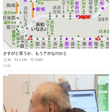
数
さすがと言うか、もうアホなのかと
81
1,136
4,084
返
リ
い
1日前
信
ポ
い
数
ス
ね
ト
数
数