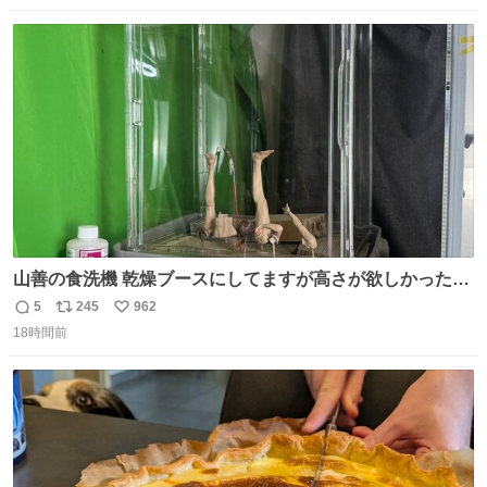
数
ス
ね
ト
数
数
山善の食洗機 乾燥ブースにしてますが高さが欲しかったの
でコレクションケースを置くだけのツルセコ改造 扉が手前
5
245
962
返
リ
い
に開き天井の温度もしっかり上がるのでかなり使いやすく
18時間前
信
ポ
い
なりました😎
数
ス
ね
ト
数
数