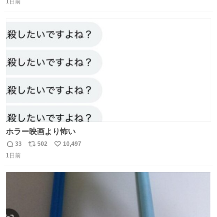
ー！！！！！！！！！！！！！！！！！！！！！！！！！
1日前
信
ポ
い
！
数
ス
ね
ト
数
数
ホラー映画より怖い
33
502
10,497
返
リ
い
1日前
信
ポ
い
数
ス
ね
ト
数
数