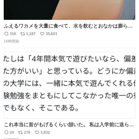
ふえるワカメを大量に食べて、水を飲むとおなかは膨ら
む・・・・！？ ⚠️よい子は絶対マネしないでね⚠️ #夏休み
316
1,187
35,601
返
リ
い
の自由研究
16時間前
信
ポ
い
数
ス
ね
ト
数
数
これ本当に首がもげるくらい頷いた。 私は入学前に送られ
てきた、大学のサークル紹介冊子を見た時点で終わりを感
24
276
3,932
返
リ
い