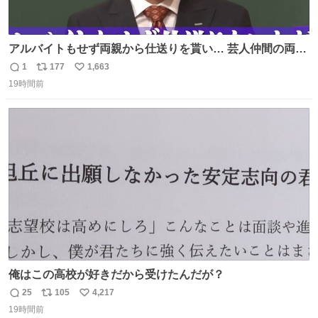
アルバイトもせず両親から仕送りを貰い… 芸人仲間の両親
のスネまでかじる!? ドンデコルテ銀次⚡️ 無料見逃し配信は
1
177
1,663
返
リ
い
こちらから ▶︎abema.go.link/gBLVb ◤しくじり先生
19時間前
信
ポ
い
ABEMAにて毎週最新話無料配信中◢ @10000nabe
数
ス
ね
@akmllube0617
ト
数
数
俺はこの高校が好きだから受けたんだが？
25
105
4,217
返
リ
い
19時間前
信
ポ
い