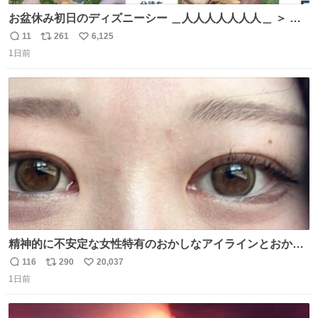
お盆休み初日のディズニーシー ＿人人人人人人人＿ ＞ 空
い て る！＜ ￣^Y^Y^Y^Y^ Y￣
11
261
6,125
返
リ
い
1日前
信
ポ
い
数
ス
ね
ト
数
数
精神的に不安定な女性特有のおかしなアイラインとおかし
な眉毛辞めてくれ本当に
116
290
20,037
返
リ
い
1日前
信
ポ
い
数
ス
ね
ト
数