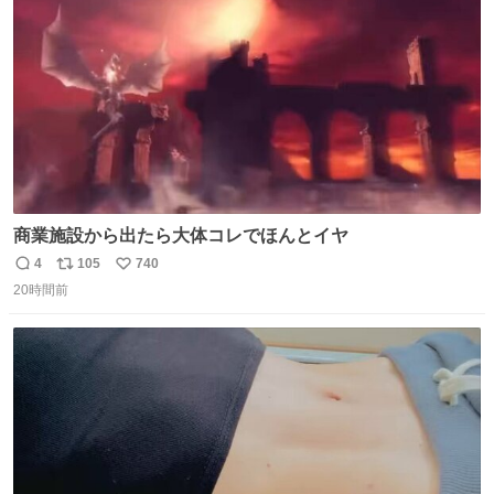
数
商業施設から出たら大体コレでほんとイヤ
4
105
740
返
リ
い
20時間前
信
ポ
い
数
ス
ね
ト
数
数