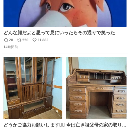
どんな顔だよと思って見にいったらその通りで笑った
28
550
11,882
返
リ
い
14時間前
信
ポ
い
数
ス
ね
ト
数
数
どうかご協力お願いします🙇‍♂️ 今は亡き祖父母の家の取り壊