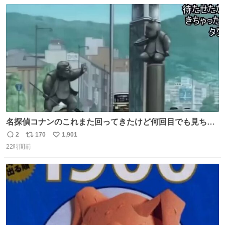
数
ス
ね
ト
数
数
名探偵コナンのこれまた回ってきたけど何回目でも見ちゃ
う魔力あるのよな
2
170
1,901
返
リ
い
22時間前
信
ポ
い
数
ス
ね
ト
数
数