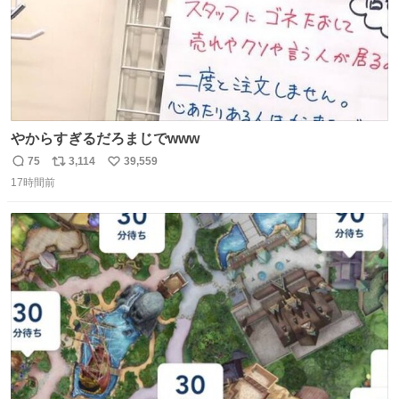
やからすぎるだろまじでwww
75
3,114
39,559
返
リ
い
17時間前
信
ポ
い
数
ス
ね
ト
数
数