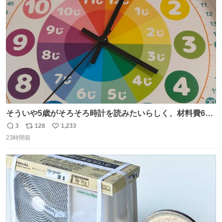
ト
数
数
そういや5歳がそろそろ時計を読みたいらしく、材料費600
円で作れる知育時計作ってみた！ めっちゃ簡単！ ありがと
3
128
1,233
返
リ
い
う先人！
23時間前
信
ポ
い
数
ス
ね
ト
数
数