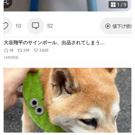
大谷翔平のサインボール、出品されてしまう…
36
159
3,620
返
リ
い
16時間前
信
ポ
い
数
ス
ね
ト
数
数