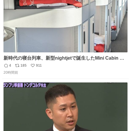
新時代の寝台列車、新型nightjetで誕生したMini Cabin ま
さに走るカプセルホテルといった感じで、一人旅で利用す
4
185
911
返
リ
い
るのにはちょうどいい設備。 他の人も言ってましたが、サ
20時間前
信
ポ
い
ンライズの後継に欲しい…
数
ス
ね
ト
数
数