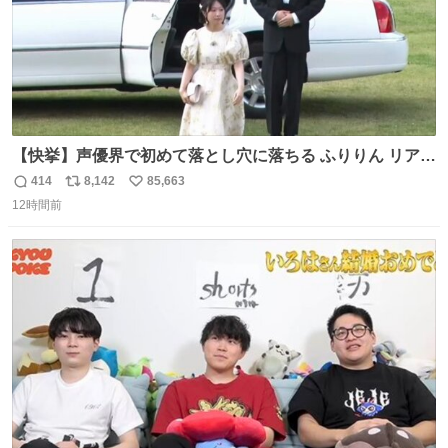
【快挙】声優界で初めて落とし穴に落ちる ふりりん リアク
ションが最高過ぎる🤣 #ドッキリGP #降幡愛
414
8,142
85,663
返
リ
い
12時間前
信
ポ
い
数
ス
ね
ト
数
数