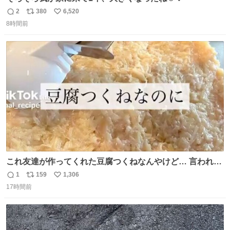
2
380
6,520
返
リ
い
8時間前
信
ポ
い
数
ス
ね
ト
数
数
これ友達が作ってくれた豆腐つくねなんやけど… 言われる
まで豆腐って気づかなかった🤣✨ふわふわで食べ応えある
1
159
1,306
返
リ
い
し普通につくねより好きかもしれん🥹🤍 ダイエット中でも
17時間前
信
ポ
い
罪悪感なく食べられるの最高👇
数
ス
ね
ト
数
数