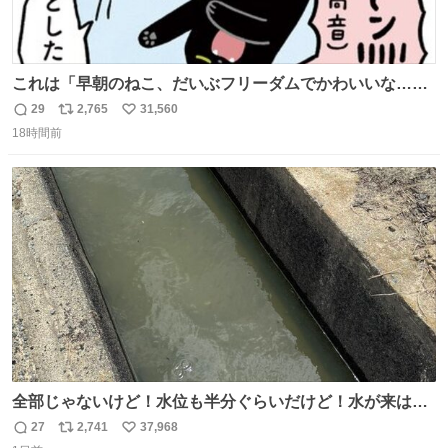
これは「早朝のねこ、だいぶフリーダムでかわいいな…」
の絵日記です🎐
29
2,765
31,560
返
リ
い
18時間前
信
ポ
い
数
ス
ね
ト
数
数
全部じゃないけど！水位も半分ぐらいだけど！水が来はじ
めたよ！！！ 作業してくれた方々ありがとーーー
27
2,741
37,968
返
リ
い