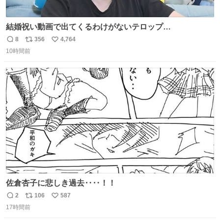
結婚祝い動画で出てくるわけがないテロップ
youtu.be/4pJ7U22AYtw
8
356
4,764
返
リ
い
10時間前
信
ポ
い
数
ス
ね
ト
数
数
佐倉杏子に悲しき過去‥‥！！
2
106
587
返
リ
い
17時間前
信
ポ
い