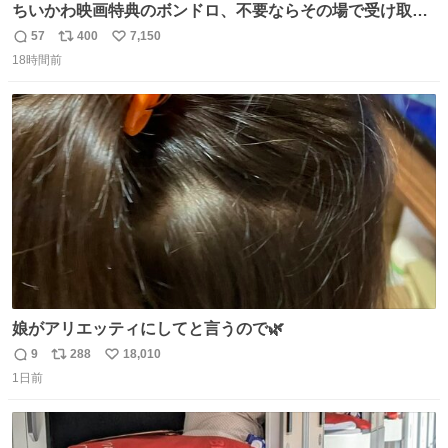
ちいかわ映画特典のボンドロ、不要ならその場で受け取り
辞退すれば良いのに白々しい
57
400
7,150
返
リ
い
18時間前
信
ポ
い
数
ス
ね
ト
数
数
娘がアリエッティにしてと言うので🌿
9
288
18,010
返
リ
い
1日前
信
ポ
い
数
ス
ね
ト
数
数