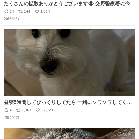
たくさんの拡散ありがとうございます😭 交野警察署に今確
認しましたら 柴犬ちゃんご家族の元に帰れたそうです🥹
14
144
1,304
返
リ
い
(息子は連絡不要と言ってたので) ご家族の方がXを見られ
20時間前
信
ポ
い
ていたのかは わかりませんがみなさんの応援の おかげで
数
ス
ね
す。 ありがとうございます😭 #柴犬 #迷い犬
ト
数
数
昼寝5時間してびっくりしてたら 一緒にソワソワしてくれ
た
4
1,363
37,023
返
リ
い
20時間前
信
ポ
い
数
ス
ね
ト
数