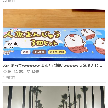
じたので、女子大でもないくせに偏差値の高い大学のイン
20時間前
信
ポ
い
カレサークルに突撃して所属するという奇行で事なきを得
数
ス
ね
た。 高偏差値に行けないならせめてそれくらいした方が予
ト
数
数
後がいいです。 https://t.co/9nMHIrETkw
ねえまってwwwwww ほんとに怖いwwwww 人魚まんじゅ
う買ってきたから私も永遠のいのちを…ぐへへ…と思いな
39
552
8,965
返
リ
い
がら1つ食べたら 奥歯欠けたんだけど！！！！？？？ しか
16時間前
信
ポ
い
もガッツリ😭 まんじゅうだよ？？？？？？ ガリッて言っ
数
ス
ね
たから何？と思って口から出したら自分の歯wwwwww セ
ト
数
数
イレーンの呪いじゃん😭