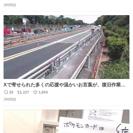
返
リ
い
2時間前
信
ポ
い
数
ス
ね
ト
数
数
Xで寄せられた多くの応援や温かいお言葉が、復旧作業に
携わる社員の大きな励みとなっております。ありがとうご
20
227
1,054
返
リ
い
ざいます。 九州道
2時間前
信
ポ
い
数
ス
ね
ト
数
数