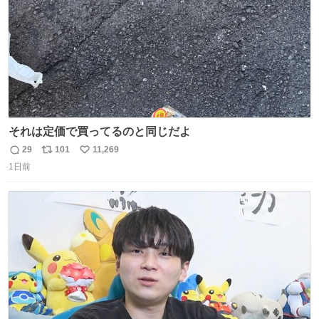
それは定価で買ってるのと同じだよ
29
101
11,269
返
リ
い
1日前
信
ポ
い
数
ス
ね
ト
数
数