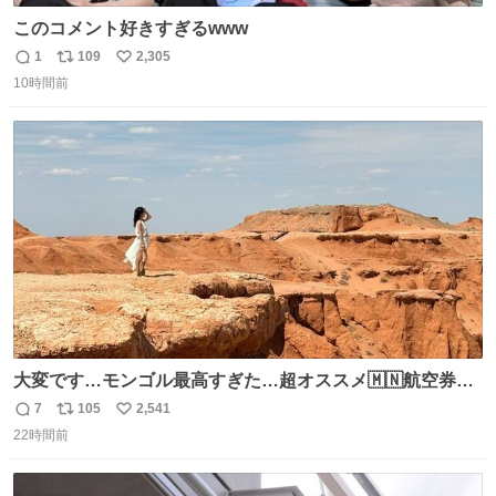
このコメント好きすぎるwww
1
109
2,305
返
リ
い
10時間前
信
ポ
い
数
ス
ね
ト
数
数
大変です…モンゴル最高すぎた…超オススメ🇲🇳航空券往
復10万しなかったし、たったの約5時間フライト✈️ そして
7
105
2,541
返
リ
い
VIVANTでの堺雅人さんの凄さがわかりました、ホンゴル
22時間前
信
ポ
い
砂丘しんどすぎて息するだけで精一杯🐫🏜️
数
ス
ね
ト
数