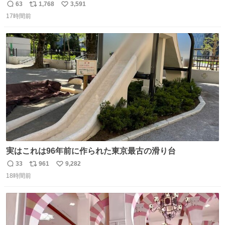
しが決まり、どうしても処分して欲しくない食器棚と机の
63
1,768
3,591
返
リ
い
引き取り手を探しております この2つは私の祖母が当初一
17時間前
信
ポ
い
目惚れで購入したもので、祖母はc型肝炎で58歳という若
数
ス
ね
さで亡くなりましたが、この家具達をとても大切にしてお
ト
数
数
りました 続く↓
実はこれは96年前に作られた東京最古の滑り台
33
961
9,282
返
リ
い
18時間前
信
ポ
い
数
ス
ね
ト
数
数