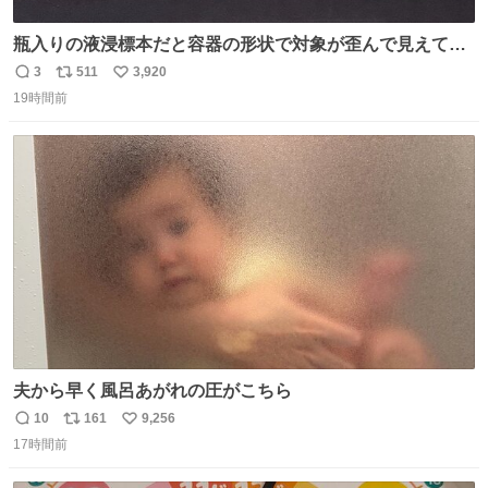
瓶入りの液浸標本だと容器の形状で対象が歪んで見えてし
まうことから、なるべく歪みがない状態で観察しやすいよ
3
511
3,920
返
リ
い
うにこのような形で保存していると前に科博の先生から教
19時間前
信
ポ
い
えてもらった #国立科学博物館
数
ス
ね
ト
数
数
夫から早く風呂あがれの圧がこちら
10
161
9,256
返
リ
い
17時間前
信
ポ
い
数
ス
ね