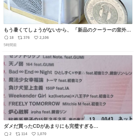
もう暑くてしょうがないから、 「新品のクーラーの室外機
のミニチュア」 でも見ていってよ
18
376
2,106
返
リ
い
5時間前
信
ポ
い
数
ス
ね
ト
数
数
ダメだ買ったCDがあまりにも完璧すぎる…
2
114
1,070