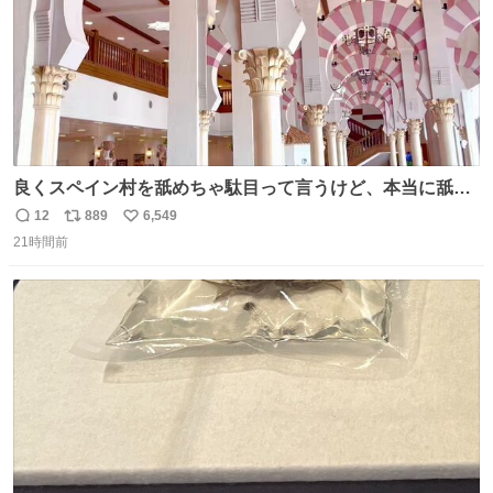
良くスペイン村を舐めちゃ駄目って言うけど、本当に舐め
ちゃ行けないのはスペィン村ホテル🏛🏨 だってロビーから
12
889
6,549
返
リ
い
中庭抜けるだけでこの有様🤩 ディズニーホテル泊まってる
21時間前
信
ポ
い
場所じゃない。 5年振りの志摩スペイン村パルケエスパー
数
ス
ね
ニャは益々素晴らしい場所になってる
ト
数
数