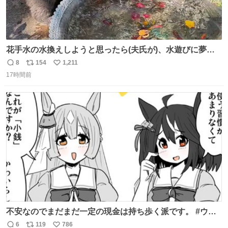
花手水の水換えしようと思ったら(夫氏が)、水遊びに夢中
になっているネコ氏😂水に濡れるの大嫌いなにゃんこさん
8
154
1,211
返
リ
い
はドン引き😹 ＃世界猫の日
17時間前
信
ポ
い
数
ス
ね
ト
数
数
不安なのでまだまだ一定の現金は持ち歩く派です。 #ウマ
娘
6
119
786