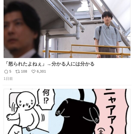
数
「怒られたよねぇ」→分かる人には分かる
5
108
6,301
返
リ
い
1日前
信
ポ
い
数
ス
ね
ト
数
数