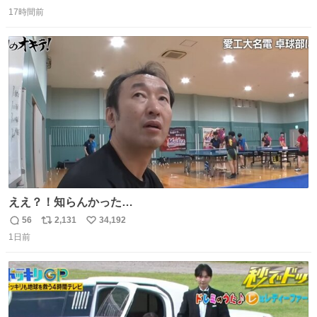
返
リ
い
17時間前
信
ポ
い
数
ス
ね
ト
数
数
ええ？！知らんかった…
56
2,131
34,192
返
リ
い
1日前
信
ポ
い
数
ス
ね
ト
数
数