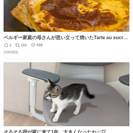
ベルギー家庭の母さんが思い立って焼いたTarte au sucre
は「砂糖のケーキ」。パイ生地に砂糖をたっぷり振りか
1
101
590
返
リ
い
け、クリームと卵の液を注いで焼くだけ。溶けた砂糖はね
20時間前
信
ポ
い
っとり甘い層になり、懐かしい味。「フランス北部とベル
数
ス
ね
ギーのだよ」というこれ、素朴な焼菓子に見えてナポレオ
ト
数
数
ン戦争の歴史があった。
そろそろ我が家に来て1年、大きくなったね☺️🤍