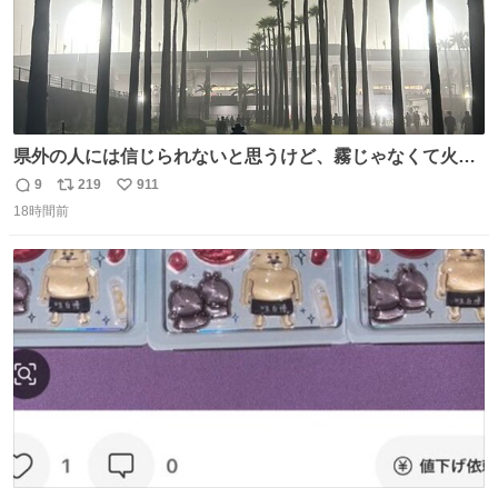
県外の人には信じられないと思うけど、霧じゃなくて火山
灰です🌋 #桜島
9
219
911
返
リ
い
18時間前
信
ポ
い
数
ス
ね
ト
数
数