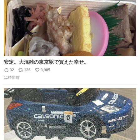
安定。大混雑の東京駅で買えた幸せ。
32
126
3,985
返
リ
い
11時間前
信
ポ
い
数
ス
ね
ト
数
数