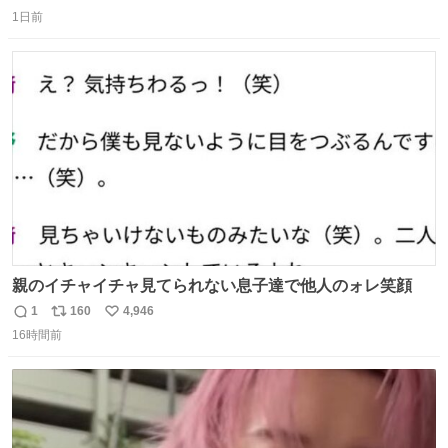
返
リ
い
し、なんなら表に出てこない。 自分に自信がない半端モン
1日前
信
ポ
い
はブランドで自分を飾りキラキラ自慢をする。 #折田楓
数
ス
ね
#merchu
ト
数
数
親のイチャイチャ見てられない息子達で他人のォレ笑顔
1
160
4,946
返
リ
い
16時間前
信
ポ
い
数
ス
ね
ト
数
数