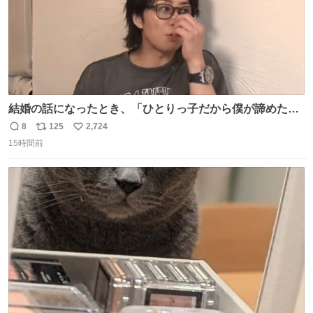
結婚の話になったとき、「ひとりっ子だから僕が諦めた瞬
間に一族が潰える」「死ぬとき1人とか嫌」だから結婚願
8
125
2,724
返
リ
い
望は"ある"って答えたものの、結局「（結婚は）向いてね
15時間前
信
ポ
い
ぇのかもしれない」で締める北山くん、きっといろいろ考
数
ス
ね
えて言葉を選んで、まるく収めてくれたんだなと思った
ト
数
数