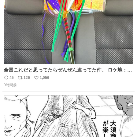
術館
ト
数
数
全国これだと思ってたらぜんぜん違ってた件。 ロケ地：広
島
45
126
1,056
返
リ
い
9時間前
信
ポ
い
数
ス
ね
ト
数
数