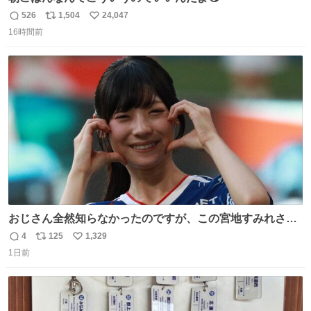
526
1,504
24,047
返
リ
い
16時間前
信
ポ
い
数
ス
ね
ト
数
数
おじさん全然知らなかったのですが、この宮地すみれさん
（日向坂46）はマリサポだったのですね。 カメラ目線でに
4
125
1,329
返
リ
い
っこりしていただいたので撮影したものの、全然誰だか知
1日前
信
ポ
い
りませんでした。 マリサポらしいのでこれからは名前覚え
数
ス
ね
ます！！
ト
数
数