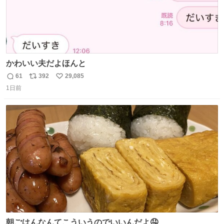
かわいい夫だよほんと
61
392
29,085
返
リ
い
1日前
信
ポ
い
数
ス
ね
ト
数
数
朝ごはんなんてこういうのでいいんだよ🤤