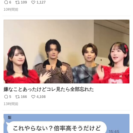
問題はこっちでは？ ・都内の特定企業に入るのを極度に推
6
109
1,127
返
リ
い
奨し，それ以外の地域で堅実に生きるのを周縁化する ・恋
10時間前
信
ポ
い
愛にかまけ，「陽キャラ」として振る舞うのを極端に中心
数
ス
ね
化する ・院生が研究環境を求め他大学に移るのを批判する
ト
数
数
過去例↓
嫌なことあったけどコレ見たら全部忘れた
5
166
4,108
返
リ
い
13時間前
信
ポ
い
数
ス
ね
ト
数
数