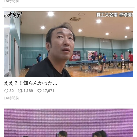
16時間前
信
ポ
い
数
ス
ね
ト
数
数
ええ？！知らんかった…
30
1,189
17,671
返
リ
い
14時間前
信
ポ
い
数
ス
ね
ト
数
数