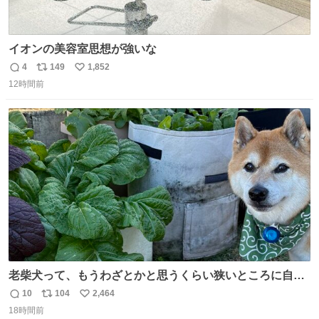
イオンの美容室思想が強いな
4
149
1,852
返
リ
い
12時間前
信
ポ
い
数
ス
ね
ト
数
数
老柴犬って、もうわざとかと思うくらい狭いところに自ら
はまりにいくじゃないですか？ 今朝ガーデニングしてる飼
10
104
2,464
返
リ
い
い主の間にはまってきて、最高に可愛かった♥️
18時間前
信
ポ
い