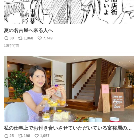
夏の名古屋へ来る人へ
30
1,868
7,749
返
リ
い
10時間前
信
ポ
い
数
ス
ね
ト
数
数
私の仕事上でお付き合いさせていただいている富裕層の社
長さん達は、こんな事しない。 こんな自慢は一切しない
25
198
1,057