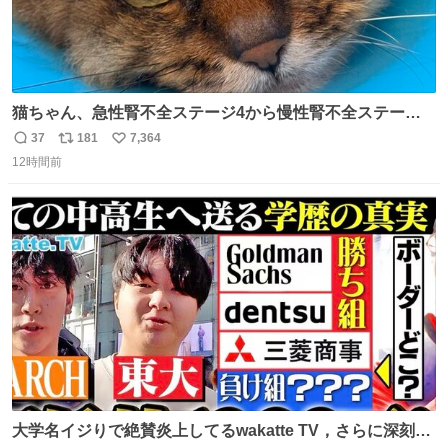
猫ちゃん、急性腎不全ステージ4から慢性腎不全ステージ2
になりました😭点滴も週一で大丈夫になった… このままだ
37
181
7,364
返
リ
い
と2、3日持たないって言われたのが嘘みたい…本当に嬉し
12時間前
信
ポ
い
い😭😭😭頑張ってくれてありがとう😭😭😭 嬉しくて帰り
数
ス
ね
道泣きながら歩いてたら向こうから来た人にすごい顔され
ト
数
数
た🫠
大学名イジりで絶賛炎上してるwakatte TV，さらに深刻な