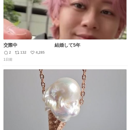
交際中 結婚して5年
2
132
4,285
返
リ
い
1日前
信
ポ
い
数
ス
ね
ト
数
数