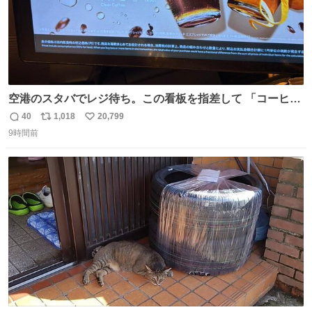
空港のスタバでレジ待ち。この看板を指差して 「コーヒー
苦手な人コーヒー飲まないよ！」て叫び続けてる子供いて
40
1,018
20,799
返
リ
い
吹き出しそうwお母さんお疲れ様です。
9時間前
信
ポ
い
数
ス
ね
ト
数
数