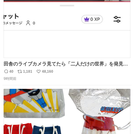
数
田舎のライブカメラ見てたら「二人だけの世界」を発見し
た
40
1,181
48,160
返
リ
い
9時間前
信
ポ
い
数
ス
ね
ト
数
数