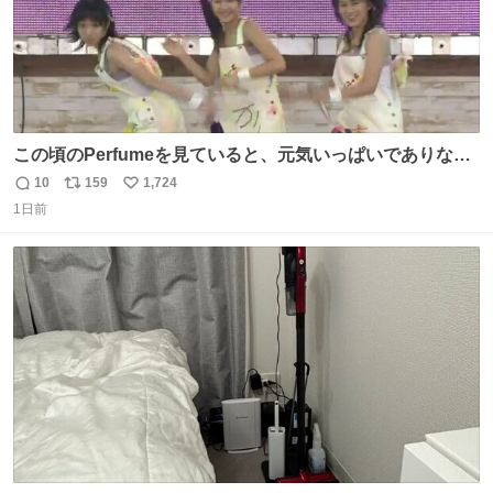
この頃のPerfumeを見ていると、元気いっぱいでありなが
ら決して感情に任せすぎることなく、しっかりと制御され
10
159
1,724
返
リ
い
たダンスであることに新鮮に驚く。3人のあげた足の向き
1日前
信
ポ
い
や角度とか本当に細かな部分まできっちりと揃っていてそ
数
ス
ね
こから積み重ねてきた努力や練習量が見て取れる…
ト
数
数