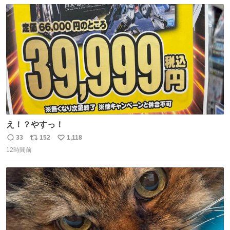
数
ス
ね
ト
数
数
え！？やすっ！
33
152
1,118
返
リ
い
12時間前
信
ポ
い
数
ス
ね
ト
数
数