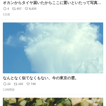
オカンからタイヤ届いたからここに置いといたって写真送
られてきたけど明らかに猫が邪魔くさそうな顔してて草
4
457
8,435
返
リ
い
1日前
信
ポ
い
数
ス
ね
ト
数
数
なんとなく似てなくもない、今の東京の雲。
22
102
749
返
リ
い
11時間前
信
ポ
い
数
ス
ね
ト
数