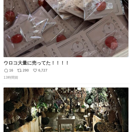
数
ウロコ大量に売ってた！！！！
16
290
6,727
返
リ
い
13時間前
信
ポ
い
数
ス
ね
ト
数
数