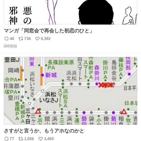
マンガ「同窓会で再会した初恋のひと」
40
736
6,392
返
リ
い
9時間前
信
ポ
い
数
ス
ね
ト
数
数
さすがと言うか、もうアホなのかと
77
1,006
3,460