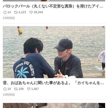
バロックパール（丸くない不定形な真珠）を溶けたアイス
や飴玉、雲、アヒルに見立ててジュエリーデザイナー、
14
4,123
28,304
返
リ
い
Ben Choi 蔡俊文さんの作品。
16時間前
信
ポ
い
instagram.com/bcjoaillerie/
数
ス
ね
ト
数
数
昔、おばあちゃんに聞いた事があるよ。 「カイちゃんをい
じめると、アイツが海から上がって来るぞ。」って。
10
109
1,467
返
リ
い
10時間前
信
ポ
い
数
ス
ね
ト
数