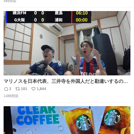
4時間前
信
ポ
い
数
ス
ね
ト
数
数
マリノスを日本代表、三井寺を外国人だと勘違いするのお
もろくて爽
2
101
1,844
返
リ
い
14時間前
信
ポ
い
数
ス
ね
ト
数
数