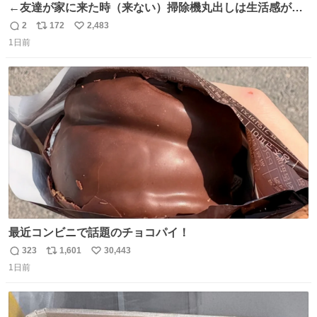
←友達が家に来た時（来ない）掃除機丸出しは生活感が出
てかっこ悪いなぁ →せや
2
172
2,483
返
リ
い
1日前
信
ポ
い
数
ス
ね
ト
数
数
最近コンビニで話題のチョコパイ！
323
1,601
30,443
返
リ
い
1日前
信
ポ
い
数
ス
ね
ト
数
数