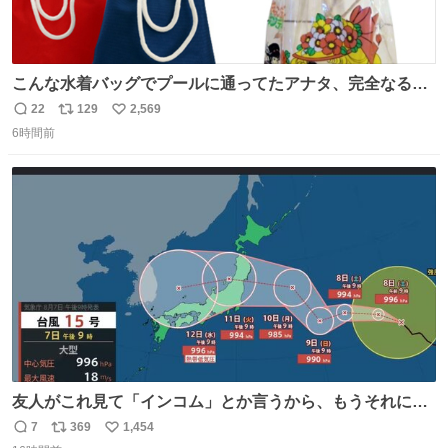
こんな水着バッグでプールに通ってたアナタ、完全なる同
世代（笑） #70年代 #80年代 #昭和レトロ
22
129
2,569
返
リ
い
6時間前
信
ポ
い
数
ス
ね
ト
数
数
友人がこれ見て「インコム」とか言うから、もうそれにし
か見えなくなっちゃった。
7
369
1,454
返
リ
い