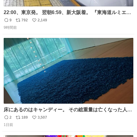
22:00、東京発。 翌朝6:59、新大阪着。 『東海道ルミエー
ルエクスプレス』が今夜、初運行！ 岐阜羽島駅で夜を越す
9
792
2,149
返
リ
い
東海道新幹線。寝台列車じゃないのに、朝まで新幹線とい
9時間前
信
ポ
い
う、なんだか特別体験😉 #TRAINTRIP #東海道ルミエール
数
ス
ね
エクスプレス
ト
数
数
床にあるのはキャンディー。 その総重量は亡くなった人と
同等の重さだそうです。 鑑賞者は一つ持ち帰れますが、亡
2
189
3,507
返
リ
い
くなった人の一部を持ち帰っているような感覚になりまし
1日前
信
ポ
い
た。 勇気を出して口に入れたら、ハッカ味😳✨ #ポーラ美
数
ス
ね