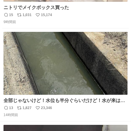
ニトリでメイクボックス買った
15
1,031
15,174
返
リ
い
9時間前
信
ポ
い
数
ス
ね
ト
数
数
全部じゃないけど！水位も半分ぐらいだけど！水が来はじ
めたよ！！！ 作業してくれた方々ありがとーーー
13
1,827
23,346
返
リ
い
ー！！！！！！！！！！！！！！！！！！！！！！！！！
14時間前
信
ポ
い
！
数
ス
ね
ト
数