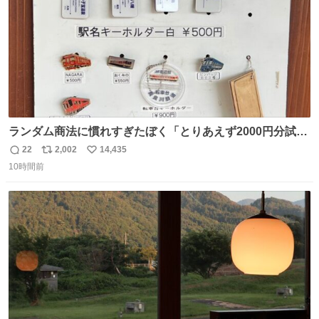
ランダム商法に慣れすぎたぼく「とりあえず2000円分試し
てみるか…」 駅員さん「どれが欲しいの？」 ぼく「えっ
22
2,002
14,435
返
リ
い
良いんですか？」 駅員さん「何が…？？」 やっぱランダム
10時間前
信
ポ
い
って悪い文化だ
数
ス
ね
わ！！！！！！！！！！！！！！！！！！！！
ト
数
数