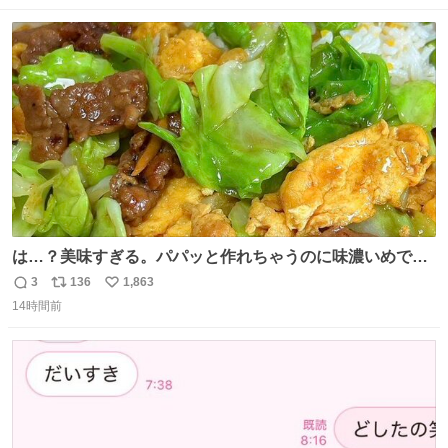
数
ス
ね
ト
数
数
は…？美味すぎる。パパッと作れちゃうのに味濃いめで満
足感エグいの天才だろ🥹
3
136
1,863
返
リ
い
14時間前
信
ポ
い
数
ス
ね
ト
数
数