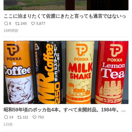
ここに泊まりたくて佐渡にきたと言っても過言ではないっ
8
245
5,877
返
リ
い
16時間前
信
ポ
い
数
ス
ね
ト
数
数
昭和59年頃のポッカ缶4本。すべて未開封品。1984年。P
マーク。昭和レトロ！
14
111
753
返
リ
い
1日前
信
ポ
い