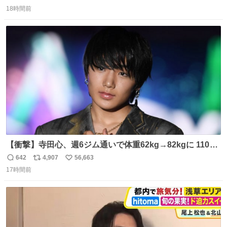
返
リ
い
18時間前
信
ポ
い
数
ス
ね
ト
数
数
【衝撃】寺田心、週6ジム通いで体重62kg→82kgに 110kg
のベンチプレス持ち上げる姿披露
642
4,907
56,663
返
リ
い
news.livedoor.com/article/detail… 元々自重のみだった
17時間前
信
ポ
い
が、更に筋肉を大きくするためジム通いを開始。筋肉増量
数
ス
ね
のためおにぎり10個、ゼリー飲料3～4本、パスタと毎日4
ト
数
数
千kcalオーバーの食事を摂取し、増量したという。