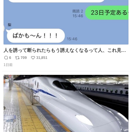
人を誘って断られたらもう誘えなくなるって人、これ見て
元気出してほしい
6
709
31,851
返
リ
い
1日前
信
ポ
い
数
ス
ね
ト
数
数