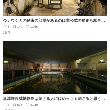
今ナウシカの秘密の部屋があるのは非公式の猫まち駅舎だ
けだもんね。本物が欲しいね
5
140
1,966
返
リ
い
1日前
信
ポ
い
数
ス
ね
ト
数
数
魚津埋没林博物館は刺さる人にはめっちゃ刺さると思う施
設 無人になった時の雰囲気が凄まじかった
3
675
4,930
返
リ
い