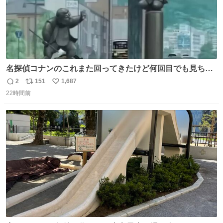
名探偵コナンのこれまた回ってきたけど何回目でも見ちゃ
う魔力あるのよな
2
151
1,687
返
リ
い
22時間前
信
ポ
い
数
ス
ね
ト
数
数