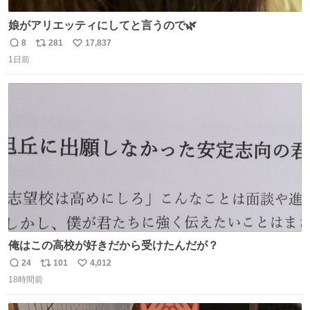
娘がアリエッティにしてと言うので🌿
8
281
17,837
返
リ
い
1日前
信
ポ
い
数
ス
ね
ト
数
数
俺はこの高校が好きだから受けたんだが？
24
101
4,012
返
リ
い
18時間前
信
ポ
い
数
ス
ね