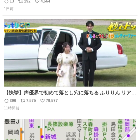
はまりにいくじゃないですか？ 今朝ガーデニングしてる飼
13
192
4,664
返
リ
い
い主の間にはまってきて、最高に可愛かった♥️
1日前
信
ポ
い
数
ス
ね
ト
数
数
【快挙】声優界で初めて落とし穴に落ちる ふりりん リアク
ションが最高過ぎる🤣 #ドッキリGP #降幡愛
396
7,575
79,577
返
リ
い
11時間前
信
ポ
い
数
ス
ね
ト
数
数