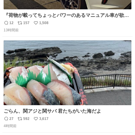
『荷物が載ってちょっとパワーのあるマニュアル車が欲し
い』と親戚の58歳のおばちゃんが言うので赤内装の新車を
12
157
1,508
返
リ
い
探してきたら本当に買って誕生した330馬力のお買い物カ
13時間前
信
ポ
い
ーwww スーパーの駐車場で58歳のおばちゃんと85歳のお
数
ス
ね
ばあちゃんがこれから降りてくるのだから絶対2度見する
ト
数
数
ごらん、関アジと関サバ 君たちがいた海だよ
27
592
3,617
返
リ
い
4時間前
信
ポ
い
数
ス
ね