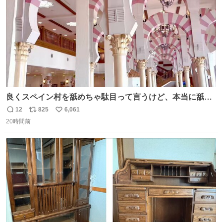
良くスペイン村を舐めちゃ駄目って言うけど、本当に舐め
ちゃ行けないのはスペィン村ホテル🏛🏨 だってロビーから
12
825
6,061
返
リ
い
中庭抜けるだけでこの有様🤩 ディズニーホテル泊まってる
20時間前
信
ポ
い
場所じゃない。 5年振りの志摩スペイン村パルケエスパー
数
ス
ね
ニャは益々素晴らしい場所になってる
ト
数
数