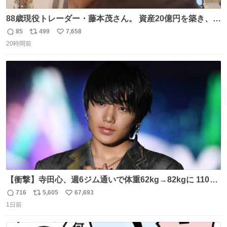
88歳現役トレーダー・藤本茂さん。 資産20億円を築き、
「令和のブラックマンデー」で2億6000万円の含み損を抱
85
499
7,658
返
リ
い
えても生き残った男が、血と汗で掴んだ「相場の8箇条」
20時間前
信
ポ
い
です。 1. 朝の急落は「買い」、朝の急騰は「売り」。 2.
数
ス
ね
午後の急騰は追わない。午後の急落は翌朝に狙う。
ト
数
数
【衝撃】寺田心、週6ジム通いで体重62kg→82kgに 110kg
のベンチプレス持ち上げる姿披露
716
5,605
67,693
返
リ
い
news.livedoor.com/article/detail… 元々自重のみだった
1日前
信
ポ
い
が、更に筋肉を大きくするためジム通いを開始。筋肉増量
数
ス
ね