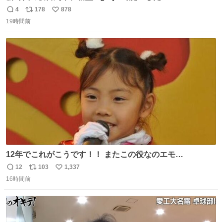
さに走るカプセルホテルといった感じで、一人旅で利用す
4
178
878
返
リ
い
るのにはちょうどいい設備。 他の人も言ってましたが、サ
19時間前
信
ポ
い
ンライズの後継に欲しい…
数
ス
ね
ト
数
数
12年でこれがこうです！！ またこの役なのエモ
い！！！！❣️ もうはたちになってしまった
12
103
1,337
返
リ
い
16時間前
信
ポ
い
数
ス
ね
ト
数
数