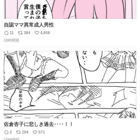
自認ママ異常成人男性
11
384
4,958
返
リ
い
16時間前
信
ポ
い
数
ス
ね
ト
数
数
佐倉杏子に悲しき過去‥‥！！
2
104
571
返
リ
い
16時間前