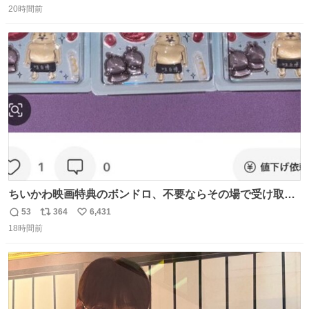
もクリアで網戸の存在を感じない。特筆すべきはその値
20時間前
信
ポ
い
段。家全体(9箇所)でも3万円でお釣りが来るという超最強
数
ス
ね
コスパ。これから家を建てる方は迷わず採用してほしい。
ト
数
数
ちいかわ映画特典のボンドロ、不要ならその場で受け取り
辞退すれば良いのに白々しい
53
364
6,431
返
リ
い
18時間前
信
ポ
い
数
ス
ね
ト
数
数