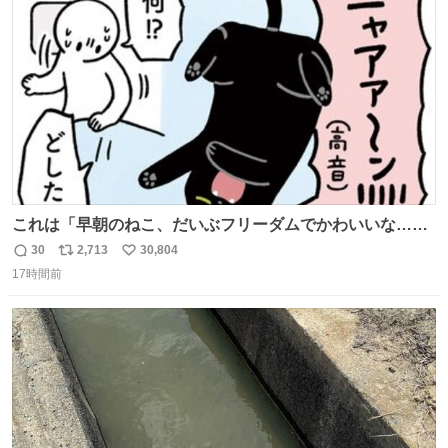
のためおにぎり10個、ゼリー飲料3～4本、パスタと毎日4
ト
数
数
千kcalオーバーの食事を摂取し、増量したという。
これは「早朝のねこ、だいぶフリーダムでかわいいな…」
の絵日記です🎐
30
2,713
30,804
返
リ
い
17時間前
信
ポ
い
数
ス
ね
ト
数
数