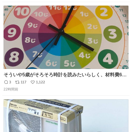
えてもらった #国立科学博物館
数
ス
ね
ト
数
数
そういや5歳がそろそろ時計を読みたいらしく、材料費600
円で作れる知育時計作ってみた！ めっちゃ簡単！ ありがと
3
117
1,122
返
リ
い
う先人！
22時間前
信
ポ
い
数
ス
ね
ト
数
数