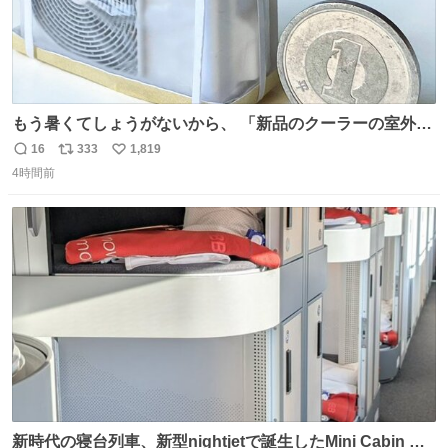
もう暑くてしょうがないから、 「新品のクーラーの室外機
のミニチュア」 でも見ていってよ
16
333
1,819
返
リ
い
4時間前
信
ポ
い
数
ス
ね
ト
数
数
新時代の寝台列車、新型nightjetで誕生したMini Cabin ま