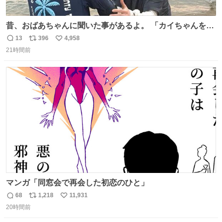
昔、おばあちゃんに聞いた事があるよ。 「カイちゃんをい
じめると、アイツが海から上がって来るぞ。」って。
13
396
4,958
返
リ
い
21時間前
信
ポ
い
数
ス
ね
ト
数
数
マンガ「同窓会で再会した初恋のひと」
68
1,218
11,931
返
リ
い
20時間前
信
ポ
い
数
ス
ね