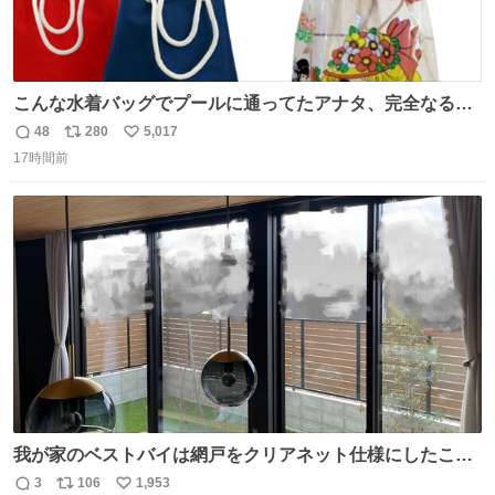
こんな水着バッグでプールに通ってたアナタ、完全なる同
世代（笑） #70年代 #80年代 #昭和レトロ
48
280
5,017
返
リ
い
17時間前
信
ポ
い
数
ス
ね
ト
数
数
我が家のベストバイは網戸をクリアネット仕様にしたこ
と。網目が細かいから虫の侵入は一切許さないし、見た目
3
106
1,953
返
リ
い