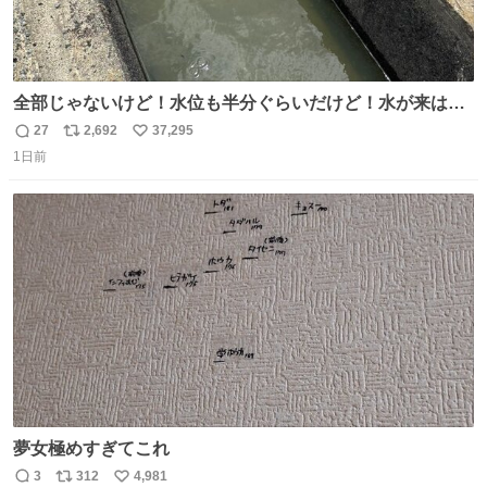
全部じゃないけど！水位も半分ぐらいだけど！水が来はじ
めたよ！！！ 作業してくれた方々ありがとーーー
27
2,692
37,295
返
リ
い
ー！！！！！！！！！！！！！！！！！！！！！！！！！
1日前
信
ポ
い
！
数
ス
ね
ト
数
数
夢女極めすぎてこれ
3
312
4,981
返
リ
い