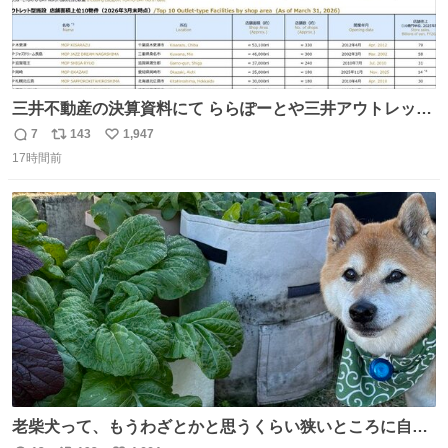
三井不動産の決算資料にて ららぽーとや三井アウトレット
パークの店舗別売上高（2025年度）が一部判明
7
143
1,947
返
リ
い
17時間前
信
ポ
い
数
ス
ね
ト
数
数
老柴犬って、もうわざとかと思うくらい狭いところに自ら