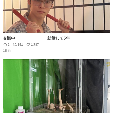
交際中 結婚して5年
2
151
1,787
返
リ
い
1日前
信
ポ
い
数
ス
ね
ト
数
数