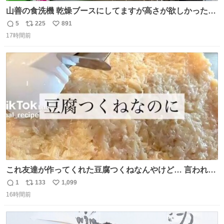
山善の食洗機 乾燥ブースにしてますが高さが欲しかったの
でコレクションケースを置くだけのツルセコ改造 扉が手前
5
225
891
返
リ
い
に開き天井の温度もしっかり上がるのでかなり使いやすく
17時間前
信
ポ
い
なりました😎
数
ス
ね
ト
数
数
これ友達が作ってくれた豆腐つくねなんやけど… 言われる
まで豆腐って気づかなかった🤣✨ふわふわで食べ応えある
1
133
1,099
返
リ
い
し普通につくねより好きかもしれん🥹🤍 ダイエット中でも
16時間前
信
ポ
い
罪悪感なく食べられるの最高👇
数
ス
ね
ト
数