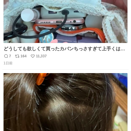
どうしても欲しくて買ったカバンちっさすぎて上手くはめ
ないと荷物入らん。女のカバンってなんでこんなちっさい
7
164
11,337
返
リ
い
の
1日前
信
ポ
い
数
ス
ね
ト
数
数