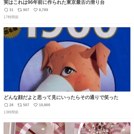
実はこれは96年前に作られた東京最古の滑り台
31
907
8,789
返
リ
い
17時間前
信
ポ
い
数
ス
ね
ト
数
数
どんな顔だよと思って見にいったらその通りで笑った
28
507
10,900
返
リ
い
13時間前
信
ポ
い
数
ス
ね
ト
数
数