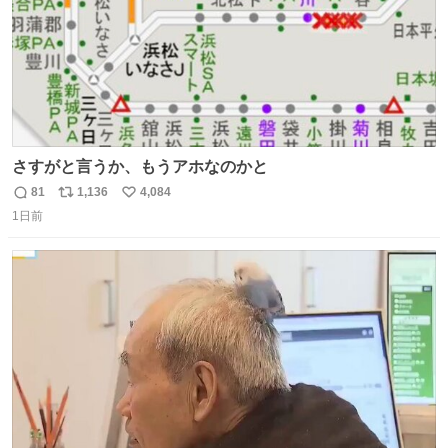
さすがと言うか、もうアホなのかと
81
1,136
4,084
返
リ
い
1日前
信
ポ
い
数
ス
ね
ト
数
数