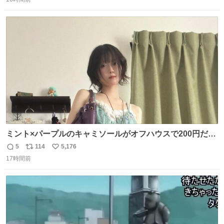
信
ポ
い
数
ス
ね
ト
数
数
ミント×パープルのキャミソールがオフハウスで200円だっ
た♩
5
114
5,176
返
リ
い
17時間前
信
ポ
い
数
ス
ね
ト
数
数