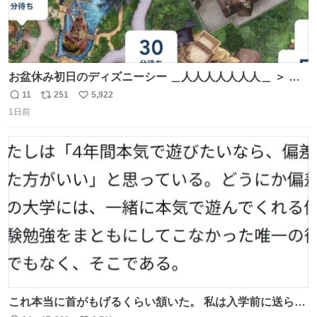
お盆休み初日のディズニーシー ＿人人人人人人人＿ ＞ 空
い て る！＜ ￣^Y^Y^Y^Y^ Y￣
11
251
5,922
返
リ
い
1日前
信
ポ
い
数
ス
ね
ト
数
数
これ本当に首がもげるくらい頷いた。 私は入学前に送られ