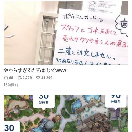
ト
数
数
やからすぎるだろまじでwww
69
2,729
34,206
返
リ
い
16時間前
信
ポ
い
数
ス
ね
ト
数
数