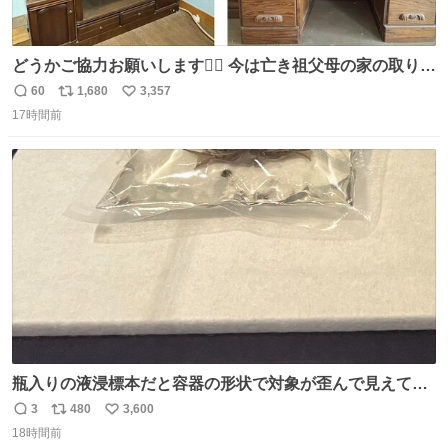
どうかご協力お願いします🙇‍♂️ 今は亡き祖父母の家の取り壊
しが決まり、どうしても処分して欲しくない食器棚と机の
60
1,680
3,357
返
リ
い
引き取り手を探しております この2つは私の祖母が当初一
17時間前
信
ポ
い
目惚れで購入したもので、祖母はc型肝炎で58歳という若
数
ス
ね
さで亡くなりましたが、この家具達をとても大切にしてお
ト
数
数
りました 続く↓
瓶入りの液浸標本だと容器の形状で対象が歪んで見えてし
まうことから、なるべく歪みがない状態で観察しやすいよ
3
480
3,600
返
リ
い
うにこのような形で保存していると前に科博の先生から教
18時間前
信
ポ
い