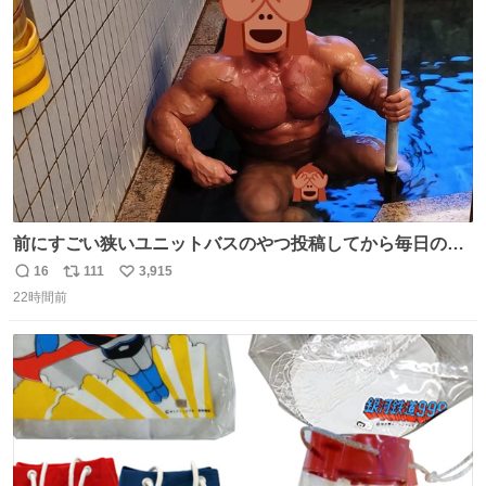
ト
数
数
前にすごい狭いユニットバスのやつ投稿してから毎日のよ
うに温泉とかに連れてってもらってる。SNS効果凄い。俺
16
111
3,915
返
リ
い
は幸せもんです・・・いつもありがとうございます🫡
22時間前
信
ポ
い
数
ス
ね
ト
数
数