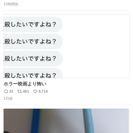
15時間前
信
ポ
い
数
ス
ね
ト
数
数
ホラー映画より怖い
32
461
9,714
返
リ
い
1日前
信
ポ
い
数
ス
ね
ト
数
数