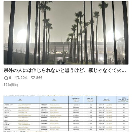
ト
数
数
県外の人には信じられないと思うけど、霧じゃなくて火山
灰です🌋 #桜島
9
204
866
返
リ
い
17時間前
信
ポ
い
数
ス
ね
ト
数
数