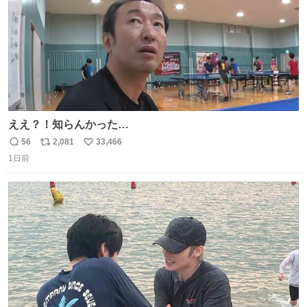
ええ？！知らんかった…
56
2,081
33,466
返
リ
い
1日前
信
ポ
い
数
ス
ね
ト
数
数