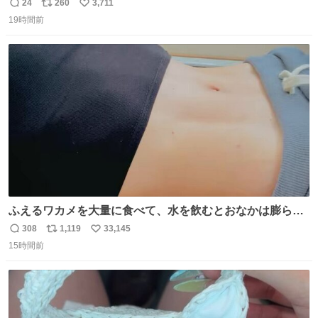
てきた、大学のサークル紹介冊子を見た時点で終わりを感
24
260
3,711
返
リ
い
じたので、女子大でもないくせに偏差値の高い大学のイン
19時間前
信
ポ
い
カレサークルに突撃して所属するという奇行で事なきを得
数
ス
ね
た。 高偏差値に行けないならせめてそれくらいした方が予
ト
数
数
後がいいです。 https://t.co/9nMHIrETkw
ふえるワカメを大量に食べて、水を飲むとおなかは膨ら
む・・・・！？ ⚠️よい子は絶対マネしないでね⚠️ #夏休み
308
1,119
33,145
返
リ
い
の自由研究
15時間前
信
ポ
い
数
ス
ね
ト
数
数