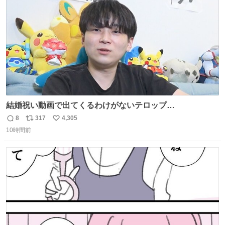
数
結婚祝い動画で出てくるわけがないテロップ
youtu.be/4pJ7U22AYtw
8
317
4,305
返
リ
い
10時間前
信
ポ
い
数
ス
ね
ト
数
数