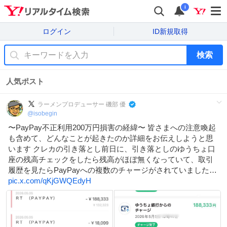
i
ログイン
ID新規取得
検索
人気ポスト
ラーメンプロデューサー 磯部 優
@
isobegin
〜PayPay不正利用200万円損害の経緯〜 皆さまへの注意喚起
も含めて、どんなことが起きたのか詳細をお伝えしようと思
います クレカの引き落とし前日に、引き落としのゆうちょ口
座の残高チェックをしたら残高がほぼ無くなっていて、取引
履歴を見たらPayPayへの複数のチャージがされていました…
pic.x.com/qKjGWQEdyH