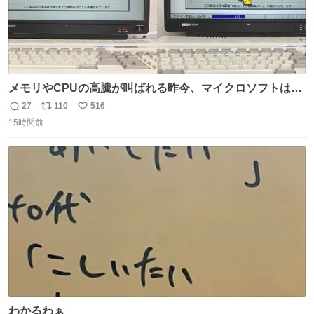
メモリやCPUの高騰が叫ばれる昨今、マイクロソフトは原
点に立ち戻るべきです。 Windows 3.1の頃は数MBのメモ
27
110
516
返
リ
い
リと32bitで25MHz程度のCPUで、主要なオフィスのツー
15時間前
信
ポ
い
ルが動いていたのですから…
数
ス
ね
ト
数
数
わかるわぁ