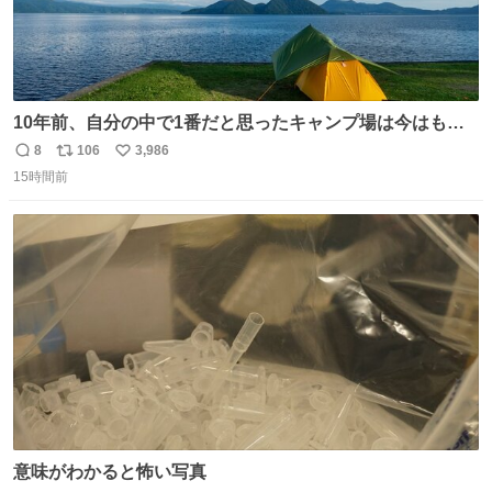
10年前、自分の中で1番だと思ったキャンプ場は今はもう
ない
8
106
3,986
返
リ
い
15時間前
信
ポ
い
数
ス
ね
ト
数
数
意味がわかると怖い写真