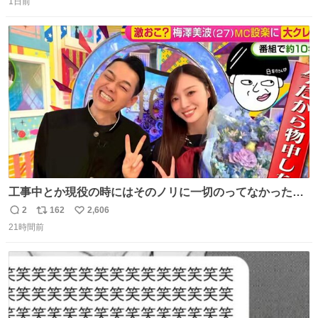
1日前
信
ポ
い
数
ス
ね
ト
数
数
工事中とか現役の時にはそのノリに一切のってなかった1
番の「設楽の女」が卒業して頭角を現しはじめてて大好き
2
162
2,606
返
リ
い
🥲🥲 設楽さんの返しも良い🥲 #梅澤美波
21時間前
信
ポ
い
数
ス
ね
ト
数
数