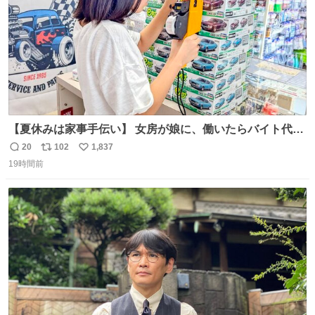
【夏休みは家事手伝い】 女房が娘に、働いたらバイト代も
らえば？と言ったら、娘は、いらない、と言って黙々と働
20
102
1,837
返
リ
い
いてくれました。 あとでソフトクリーム買ってやろうと思
19時間前
信
ポ
い
いました。
数
ス
ね
ト
数
数