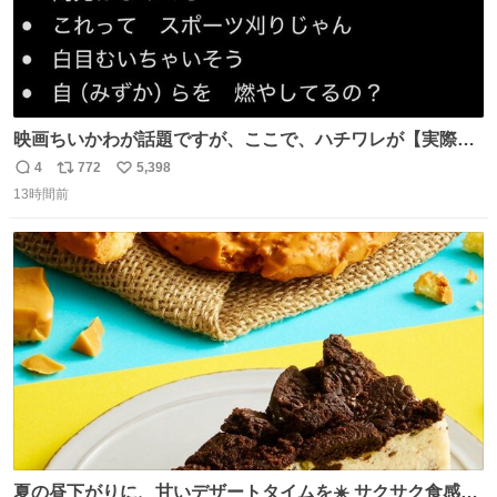
映画ちいかわが話題ですが、ここで、ハチワレが【実際
に】作品内で言ったありえないセリフを見てみましょう
4
772
5,398
返
リ
い
（未アニメ化部分ふくむ）
13時間前
信
ポ
い
数
ス
ね
ト
数
数
夏の昼下がりに、甘いデザートタイムを☀️ サクサク食感が