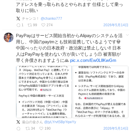
アドレスを乗っ取られるとやられます 仕様として乗っ
取りに弱い
チャンコ！
@
chanko777
1
99
274
2026年5月14日
PayPayはサービス開始当初からAlipayのシステムを活
用し、中国のpaytmとも技術提携しているようです💀
中国べったりの日本政府・政治家は禁止しない‼️ 日本
人はPayPayを使わない方が良いでしょう🫠 被害額が
早く弁償されますように🙏
pic.x.com/Ew0LllKwGm
遠山の金さん
@
jyLYrvtSBpYqwYy
34
190
2026年5月14日