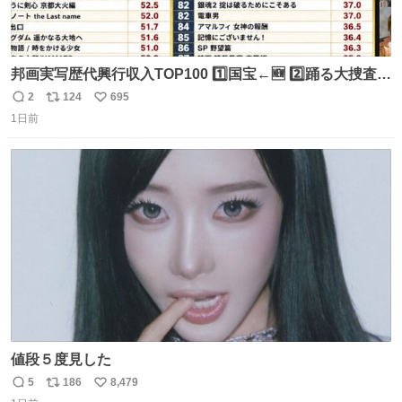
邦画実写歴代興行収入TOP100 1️⃣国宝←🆕 2️⃣踊る大捜査線
THE MOVIE2 3️⃣南極物語 4️⃣踊る大捜査線 THE MOVIE 5️⃣
2
124
695
返
リ
い
子猫物語 6️⃣劇場版コード・ブルー 7️⃣天と地と 8️⃣永遠の0
1日前
信
ポ
い
9️⃣ROOKIES-卒業- 🔟世界の中心で、愛をさけぶ … 44位 ほ
数
ス
ね
どなく、お別れです←🆕 … 60位 キングダム 魂の決戦←🆕
ト
数
数
値段５度見した
5
186
8,479
返
リ
い