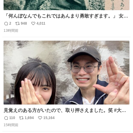
「何んぼなんでもこれではあんまり勇敢すぎます。」 女性
の立ち振る舞い指南コーナーで、大股を「下品」や「はし
2
948
4,011
返
リ
い
たない」という言葉を使わず「勇敢すぎます」と洒落っ気
13時間前
信
ポ
い
たっぷりにたしなめる当時の言葉選びよ 勇敢すぎます、使
数
ス
ね
っていきたい… （昭和4年婦人倶楽部新年号より）
ト
数
数
見覚えのある方がいたので、取り押さえました。笑 #大追
跡 #鈴木浩文 さん
110
1,694
15,164
返
リ
い
15時間前
信
ポ
い