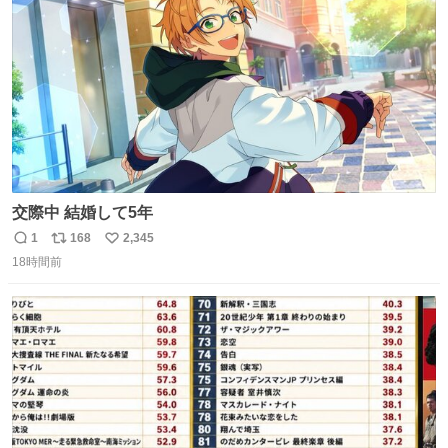
数
交際中 結婚して5年
1
168
2,345
返
リ
い
18時間前
信
ポ
い
数
ス
ね
ト
数
数