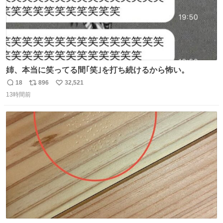
姉、本当に笑ってる間｢笑｣を打ち続けるから怖い。
18
896
32,521
返
リ
い
13時間前
信
ポ
い
数
ス
ね
ト
数
数