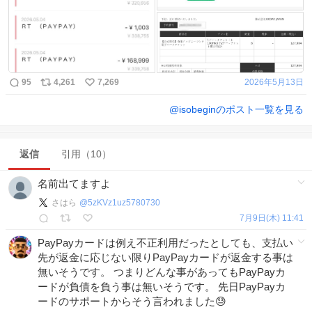
95
4,261
7,269
2026年5月13日
@
isobegin
のポスト一覧を見る
返信
引用（10）
名前出てますよ
さはら
@
5zKVz1uz5780730
7月9日(木) 11:41
PayPayカードは例え不正利用だったとしても、支払い
先が返金に応じない限りPayPayカードが返金する事は
無いそうです。 つまりどんな事があってもPayPayカ
ードが負債を負う事は無いそうです。 先日PayPayカ
ードのサポートからそう言われました😓