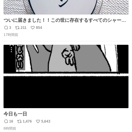
ついに届きました！！この世に存在するすべてのシャーロ
ック・ホームズに「ワトソン」と喋ってもらうためのアク
3
211
854
返
リ
い
スタです！！！
17時間前
信
ポ
い
数
ス
ね
ト
数
数
今日も一日
16
1,476
5,643
返
リ
い
6時間前
信
ポ
い