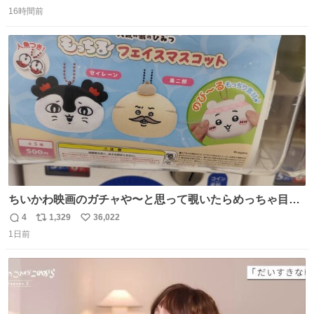
返
リ
い
16時間前
信
ポ
い
数
ス
ね
ト
数
数
ちいかわ映画のガチャや〜と思って覗いたらめっちゃ目合
って気まずい
4
1,329
36,022
返
リ
い
1日前
信
ポ
い
数
ス
ね
ト
数
数