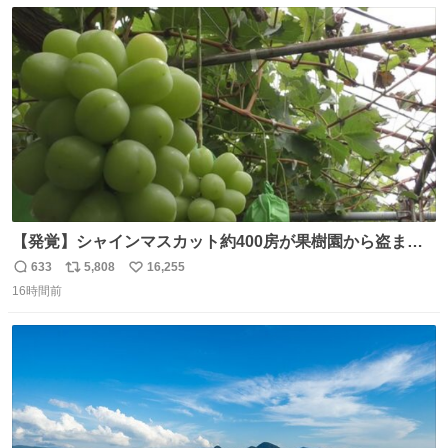
数
ス
ね
ト
数
数
【発覚】シャインマスカット約400房が果樹園から盗まれ
る 栃木・佐野市 news.livedoor.com/article/detail… 被害
633
5,808
16,255
返
リ
い
に遭った果樹園には防犯カメラなどはなく、シャインマス
16時間前
信
ポ
い
カットが盗まれた木には刃物などで切られた跡が。市内で
数
ス
ね
今年に入って同様の被害は確認されておらず、警察はパト
ト
数
数
ロールを強化する。