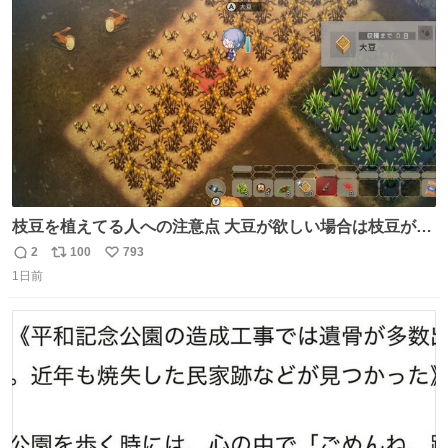
ト
数
数
枝豆を植えてる人への注意点 大豆が欲しい場合は枝豆が収
穫できる状態で秋を迎えましょう。 気になって一部だけ収
2
100
793
返
リ
い
穫したら普通に枯れてた… #ほの暮しの庭
1日前
信
ポ
い
数
ス
ね
ト
数
数