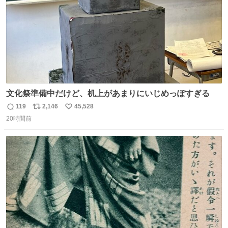
文化祭準備中だけど、机上があまりにいじめっぽすぎる
119
2,146
45,528
返
リ
い
20時間前
信
ポ
い
数
ス
ね
ト
数
数