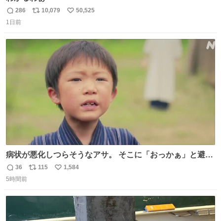
286
10,079
50,525
返
リ
い
1日前
信
ポ
い
数
ス
ね
ト
数
数
病状が悪化しつらそうなアサ。 そこに「おっかぁ」と避病
院の外から、息子・長太郎の声が……。 りんは父上との最
36
115
1,584
返
リ
い
期を思い出しました。 👇がんばれアサさん
5時間前
信
ポ
い
web.nhk/tv/an/kazekaor…［見逃し配信中］ #朝ドラ #風
数
ス
ね
薫る 見上愛 上坂樹里 美山加恋 板橋駿谷 渋谷そらじ
ト
数
数