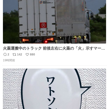
火薬運搬中のトラック 前後左右に火薬の「火」示すマーク
リヤフォグみたいな灯火は、夜間、火薬積載状態で走行す
2
142
880
返
リ
い
る際、前後に赤色灯火を点灯させる決まりがあるため、光
19時間前
信
ポ
い
っている 赤ければなんでもいいらしく、赤色サイドマーカ
数
ス
ね
ーを前後に付けた車両も、見たことがある
ト
数
数