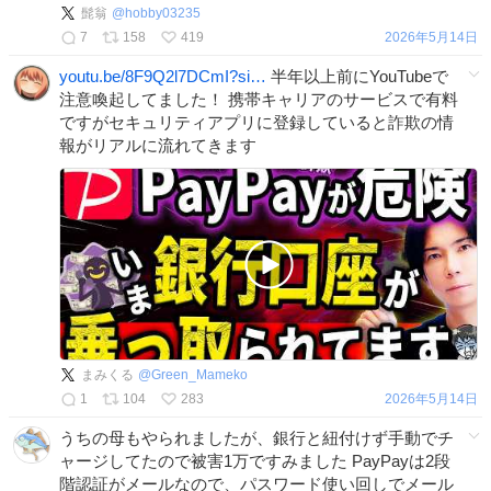
髭翁
@
hobby03235
7
158
419
2026年5月14日
youtu.be/8F9Q2l7DCmI?si…
半年以上前にYouTubeで
注意喚起してました！ 携帯キャリアのサービスで有料
ですがセキュリティアプリに登録していると詐欺の情
報がリアルに流れてきます
まみくる
@
Green_Mameko
1
104
283
2026年5月14日
うちの母もやられましたが、銀行と紐付けず手動でチ
ャージしてたので被害1万ですみました PayPayは2段
階認証がメールなので、パスワード使い回しでメール