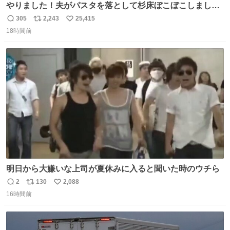
やりました！夫がパスタを落として杉床ぼこぼこしまし
た！よかったーーー！ファーストぼこぼこ自分じゃなく
305
2,243
25,415
返
リ
い
て！これで第二波いつでもいけます！！！✌️いやーほっと
18時間前
信
ポ
い
した！ 杉床を採用しようとしている方々へ忠告です。杉床
数
ス
ね
は乾燥パスタに負けます。豆腐くらいやわやわです。
ト
数
数
明日から大嫌いな上司が夏休みに入ると聞いた時のウチら
2
130
2,088
返
リ
い
16時間前
信
ポ
い
数
ス
ね
ト
数
数