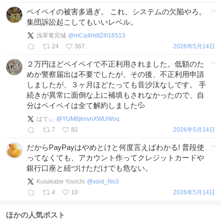
ペイペイの被害多過ぎ。 これ、システムの欠陥やろ。
集団訴訟起こしてもいいレベル。
浅草竜宮城
@
mCq4HdtZ4l16513
24
367
2026年5月14日
２万円ほどペイペイで不正利用されました。低額のた
めか警察届出は不要でしたが、その後、不正利用申請
しましたが、３ヶ月ほどたっても音沙汰なしです。 手
続きが異常に面倒な上に補填もされなかったので、自
分はペイペイは全て解約しました💦
はてぃ
@
YUM8jknvnXWUWoq
7
82
2026年5月14日
だからPayPayはやめとけと何度言えばわかる! 普段使
ってなくても、アカウント作ってクレジットカードや
銀行口座と紐づけただけでも危ない。
Kusakabe Youichi
@
void_No3
4
10
2026年5月14日
ほかの人気ポスト