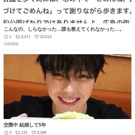
こんなの、しらなかった…誰も教えてくれなかった…。
1
5,371
22,513
返
リ
い
16時間前
信
ポ
い
数
ス
ね
ト
数
数
交際中 結婚して5年
3
131
2,398