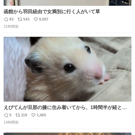
函館から羽田経由で女満別に行く人がいて草
93
543
6,507
返
リ
い
21時間前
信
ポ
い
数
ス
ね
ト
数
数
えびてんが旦那の膝に住み着いてから、1時間半が経とう
としている。 えびてんはもう永住の意を固めており、持ち
5
119
1,465
返
リ
い
込んだおやつを所定の場所に置くなどしている。
14時間前
信
ポ
い
数
ス
ね