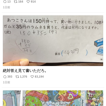
13
164
914
返
リ
い
1日前
信
ポ
い
数
ス
ね
ト
数
数
絶対答え見て書いただろ。
393
1,376
83,194
返
リ
い
1日前
信
ポ
い
数
ス
ね
ト
数
数