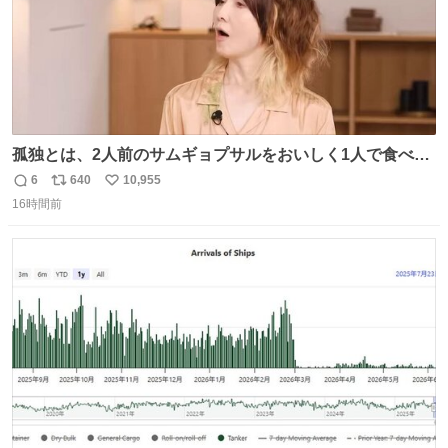
孤独とは、2人前のサムギョプサルをおいしく1人で食べる
ことである←好きすぎる
6
640
10,955
返
リ
い
16時間前
信
ポ
い
数
ス
ね
ト
数
数