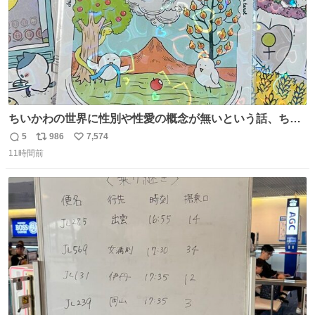
ちいかわの世界に性別や性愛の概念が無いという話、ちい
かわタロットでも恋人・女帝・女教皇あたりは性別を意識
5
986
7,574
返
リ
い
させないように描かれてるんだよね。かなり徹底している
11時間前
信
ポ
い
印象。
数
ス
ね
ト
数
数