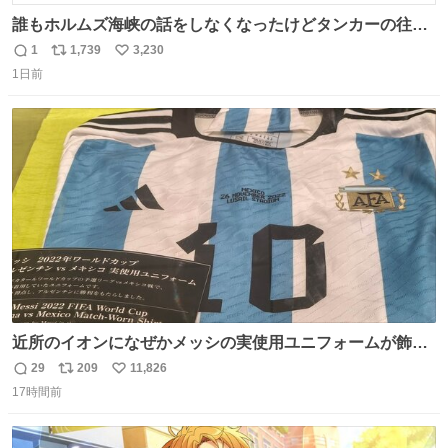
誰もホルムズ海峡の話をしなくなったけどタンカーの往来
は消滅したままですねと
1
1,739
3,230
返
リ
い
1日前
信
ポ
い
数
ス
ね
ト
数
数
近所のイオンになぜかメッシの実使用ユニフォームが飾っ
てあっておもろい
29
209
11,826
返
リ
い
17時間前
信
ポ
い
数
ス
ね
ト
数