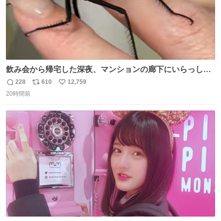
飲み会から帰宅した深夜、マンションの廊下にいらっしゃ
ったオニヤンマ様 まさかこんな都会でお会いできるなんて
228
610
12,759
返
リ
い
思っておらず大興奮しております かっこよすぎる 指を差し
20時間前
信
ポ
い
伸べると乗ってきてくれたのでひとまず一緒に帰宅しまし
数
ス
ね
たが、飛ばないということは弱っていらっしゃるのでしょ
ト
数
数
うか…素敵すぎる