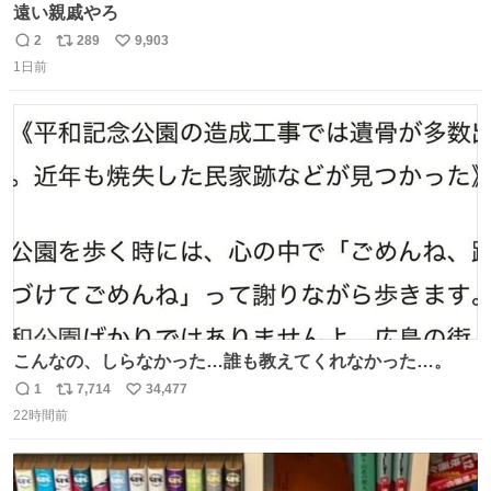
遠い親戚やろ
2
289
9,903
返
リ
い
1日前
信
ポ
い
数
ス
ね
ト
数
数
こんなの、しらなかった…誰も教えてくれなかった…。
1
7,714
34,477
返
リ
い
22時間前
信
ポ
い
数
ス
ね
ト
数