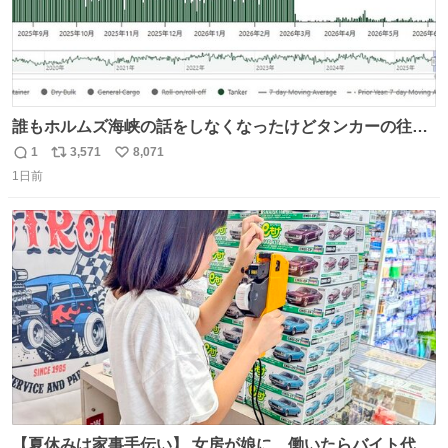
誰もホルムズ海峡の話をしなくなったけどタンカーの往来
は消滅したままですねと
1
3,571
8,071
返
リ
い
1日前
信
ポ
い
数
ス
ね
ト
数
数
【夏休みは家事手伝い】 女房が娘に、働いたらバイト代も