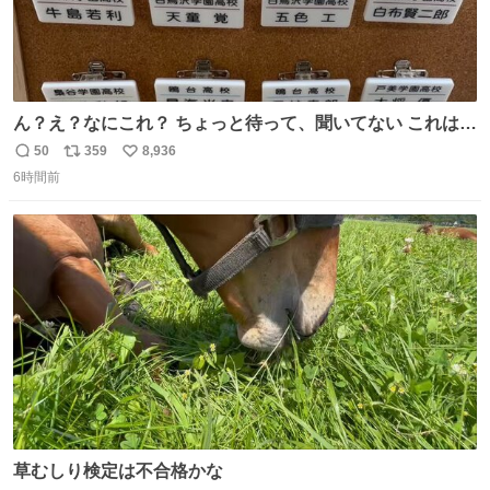
ん？え？なにこれ？ ちょっと待って、聞いてない これは販
売されているのもですか？
50
359
8,936
返
リ
い
6時間前
信
ポ
い
数
ス
ね
ト
数
数
草むしり検定は不合格かな