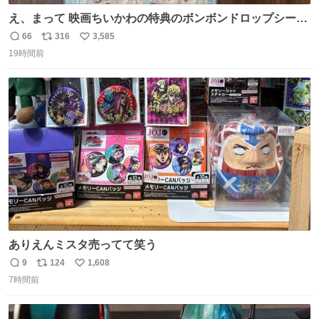
え、まって 映画ちいかわの特典のボンボンドロップシール
もうメルカリにでてるやん #ちいかわ
66
316
3,585
返
リ
い
19時間前
信
ポ
い
数
ス
ね
ト
数
数
ありえんミスタ売ってて笑う
9
124
1,608
返
リ
い
7時間前
信
ポ
い
数
ス
ね
ト
数