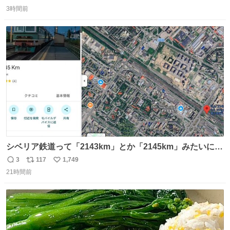
返
リ
い
ソフトなので辛いです😭 数十年後にはCDゲームソフト、
3時間前
信
ポ
い
みなこうなってしまうのでしょうか。。
数
ス
ね
ト
数
数
シベリア鉄道って「2143km」とか「2145km」みたいに、
モスクワからの距離名そのままの駅名があるんですね。
3
117
1,749
返
リ
い
21時間前
信
ポ
い
数
ス
ね
ト
数
数