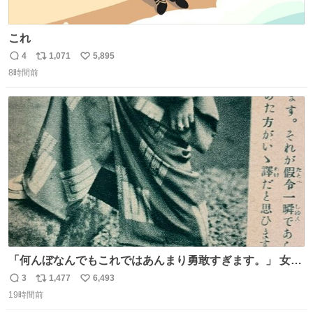
これ
4
1,071
5,895
返
リ
い
8時間前
信
ポ
い
数
ス
ね
ト
数
数
「何んぼなんでもこれではあんまり勇敢すぎます。」 女性
の立ち振る舞い指南コーナーで、大股を「下品」や「はし
3
1,477
6,493
返
リ
い
たない」という言葉を使わず「勇敢すぎます」と洒落っ気
19時間前
信
ポ
い
たっぷりにたしなめる当時の言葉選びよ 勇敢すぎます、使