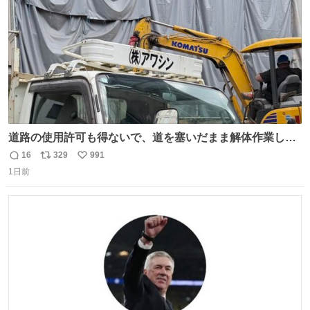
道路の使用許可も得ないで、道を塞いだまま解体作業して
る。 写真を撮ろうとしたら「勝手に写真撮るな馬鹿野郎」
16
329
991
返
リ
い
と罵倒されるなど。
1日前
信
ポ
い
数
ス
ね
ト
数
数