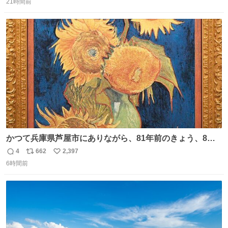
21時間前
信
ポ
い
数
ス
ね
ト
数
数
かつて兵庫県芦屋市にありながら、81年前のきょう、8月6
日の阪神大空襲の折に残念ながら焼失した、 #ゴッホ の幻
4
662
2,397
返
リ
い
の「 #ヒマワリ 」。 当館は、東京都にある武者小路実篤記
6時間前
信
ポ
い
念館にご協力いただき、当時発行されたカラー印刷画集よ
数
ス
ね
り陶板で原寸大に再現し、2014年より展示しています。 #
ト
数
数
大塚国際美術館