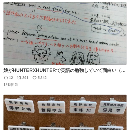
数
ス
ね
っていきたい… （昭和4年婦人倶楽部新年号より）
ト
数
数
娘がHUNTERXHUNTERで英語の勉強していて面白い（娘
の許可済み）
12
291
5,342
返
リ
い
18時間前
信
ポ
い
数
ス
ね
ト
数
数