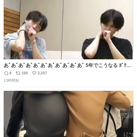
数
あﾞあﾞあﾞあﾞあﾞあﾞあﾞあﾞあﾞあﾞあﾞ 5年でこうなる ｶﾞｸｶﾞ
ｸ((( ；ﾟДﾟ)))ﾌﾞﾙﾌﾞﾙ
6
108
2,207
返
リ
い
13時間前
信
ポ
い
数
ス
ね
ト
数
数