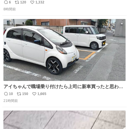
6
120
1,332
返
リ
い
8時間前
信
ポ
い
数
ス
ね
ト
数
数
アイちゃんで職場乗り付けたら上司に新車買ったと思われ
たの嬉しすぎる。 20年落ちの車もやりようによっては新車
10
150
1,665
返
リ
い
っぽく見えるってことよ。 令和の車の横に並べても違和感
21時間前
信
ポ
い
ない平成18年式です。
数
ス
ね
ト
数
数