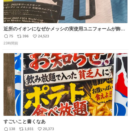
近所のイオンになぜかメッシの実使用ユニフォームが飾っ
てあっておもろい
75
396
24,523
返
リ
い
23時間前
信
ポ
い
数
ス
ね
ト
数
数
すごいこと書くなあ
138
1,931
20,373