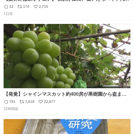
らえば？と言ったら、娘は、いらない、と言って黙々と働
32
174
2,715
返
リ
い
いてくれました。 あとでソフトクリーム買ってやろうと思
1日前
信
ポ
い
いました。
数
ス
ね
ト
数
数
【発覚】シャインマスカット約400房が果樹園から盗まれ
る 栃木・佐野市 news.livedoor.com/article/detail… 被害
781
7,618
22,677
返
リ
い
に遭った果樹園には防犯カメラなどはなく、シャインマス
22時間前
信
ポ
い
カットが盗まれた木には刃物などで切られた跡が。市内で
数
ス
ね
今年に入って同様の被害は確認されておらず、警察はパト
ト
数
数
ロールを強化する。