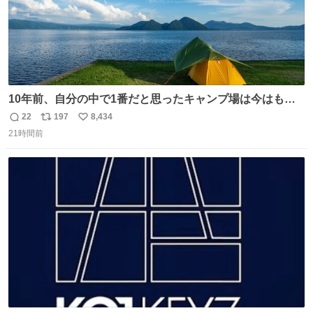
10年前、自分の中で1番だと思ったキャンプ場は今はもう
ない
22
197
8,434
返
リ
い
21時間前
信
ポ
い
数
ス
ね
ト
数
数