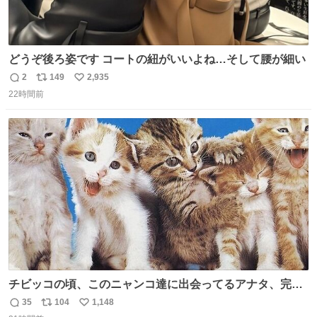
どうぞ後ろ姿です コートの紐がいいよね…そして腰が細い
2
149
2,935
返
リ
い
22時間前
信
ポ
い
数
ス
ね
ト
数
数
チビッコの頃、このニャンコ達に出会ってるアナタ、完全
なる同世代（笑） #70年代 #80年代 #昭和レトロ
35
104
1,148
返
リ
い