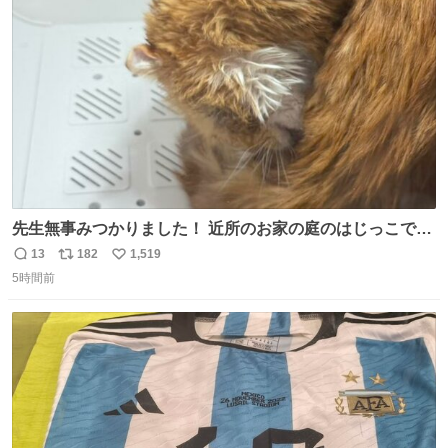
ト
数
数
先生無事みつかりました！ 近所のお家の庭のはじっこでう
ずくまってました💦 拡散してくれたり探してくれたみなさ
13
182
1,519
返
リ
い
ん本当にありがとございます！ 飛び出し防止柵を増やして
5時間前
信
ポ
い
先生とちょびが怖い思いをしないでいいようにしようと思
数
ス
ね
う！
ト
数
数