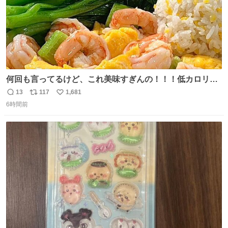
何回も言ってるけど、これ美味すぎんの！！！低カロリー
で満足感エグいから一生食べてる😭
13
117
1,681
返
リ
い
6時間前
信
ポ
い
数
ス
ね
ト
数
数