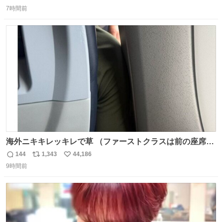
返
リ
い
7時間前
信
ポ
い
数
ス
ね
ト
数
数
海外ニキキレッキレで草 （ファーストクラスは前の座席で
あるため）
144
1,343
44,186
返
リ
い
9時間前
信
ポ
い
数
ス
ね
ト
数
数