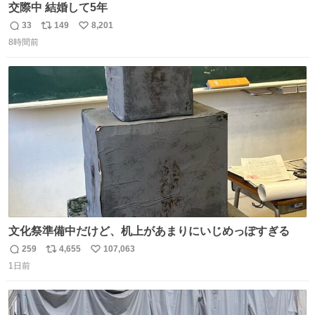
交際中 結婚して5年
33
149
8,201
返
リ
い
8時間前
信
ポ
い
数
ス
ね
ト
数
数
文化祭準備中だけど、机上があまりにいじめっぽすぎる
259
4,655
107,063
返
リ
い
1日前
信
ポ
い
数
ス
ね
ト
数
数