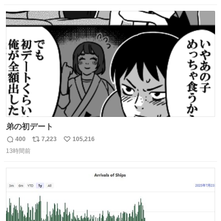
数
ス
ね
ト
数
数
弟の初デート
400
7,223
105,216
返
リ
い
13時間前
信
ポ
い
数
ス
ね
ト
数
数