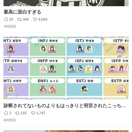
最高に面白すぎる
20
406
4,064
返
リ
い
3時間前
信
ポ
い
数
ス
ね
ト
数
数
診断されてないものよりもはっきりと明言されたこっちで
話しませんかというお気持ち
3
155
1,747
返
リ
い
8時間前
信
ポ
い
数
ス
ね