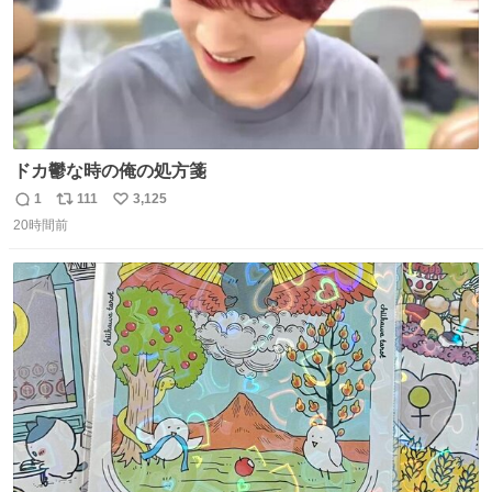
ドカ鬱な時の俺の処方箋
1
111
3,125
返
リ
い
20時間前
信
ポ
い
数
ス
ね
ト
数
数