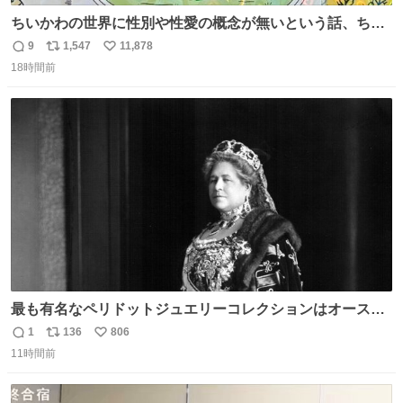
ちいかわの世界に性別や性愛の概念が無いという話、ちい
かわタロットでも恋人・女帝・女教皇あたりは性別を意識
9
1,547
11,878
返
リ
い
させないように描かれてるんだよね。かなり徹底している
18時間前
信
ポ
い
印象。
数
ス
ね
ト
数
数
最も有名なペリドットジュエリーコレクションはオースト
リア大公妃イザベラが所有していたもの。一時期キッチン
1
136
806
返
リ
い
ペーパーに包んで保管されていたことに衝撃💥を受けた。
11時間前
信
ポ
い
数
ス
ね
ト
数