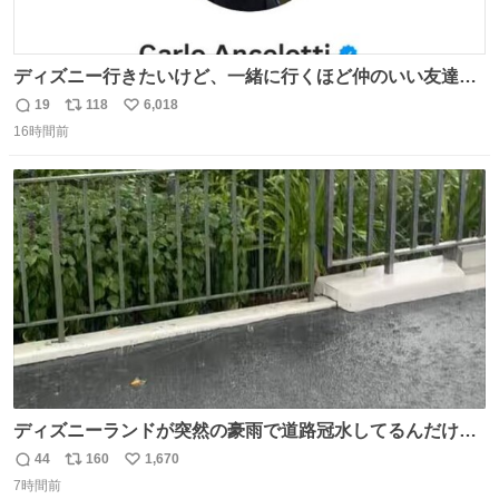
ディズニー行きたいけど、一緒に行くほど仲のいい友達が
居ない… ほんでこれ
19
118
6,018
返
リ
い
16時間前
信
ポ
い
数
ス
ね
ト
数
数
ディズニーランドが突然の豪雨で道路冠水してるんだけど
☔️ この雨で今年初のミッションクールダウン中止。幾ら何
44
160
1,670
返
リ
い
でもやばすぎだろ...
7時間前
信
ポ
い