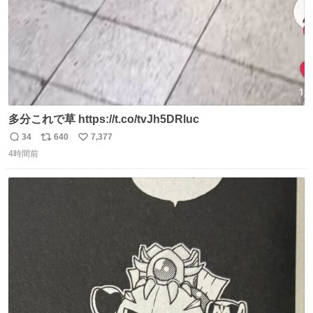
多分これで草 https://t.co/tvJh5DRluc
34
640
7,377
返
リ
い
4時間前
信
ポ
い
数
ス
ね
ト
数
数