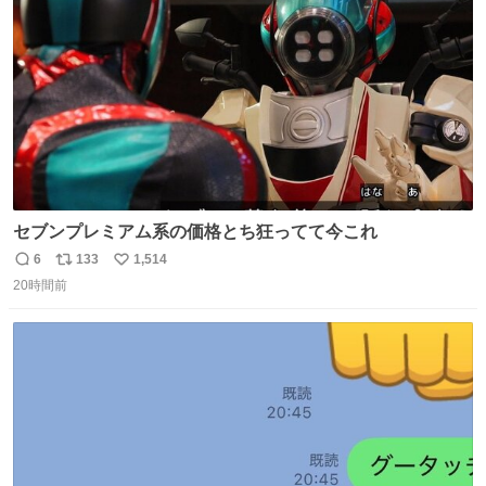
数
セブンプレミアム系の価格とち狂ってて今これ
6
133
1,514
返
リ
い
20時間前
信
ポ
い
数
ス
ね
ト
数
数