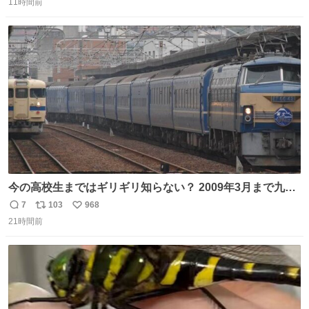
のだけども 女の子ずっとママの側から離れない…⁉️ 手を繋
11時間前
信
ポ
い
がなくてもうろちょろしないしママが歩いたらピクミンみ
数
ス
ね
たいにﾄﾃﾄﾃついてってるし逃走しないし脱走しないし逃げ
ト
数
数
ないし走ら文字数
今の高校生まではギリギリ知らない？ 2009年3月まで九州
に寝台特急が走っていたことを
7
103
968
返
リ
い
21時間前
信
ポ
い
数
ス
ね
ト
数
数