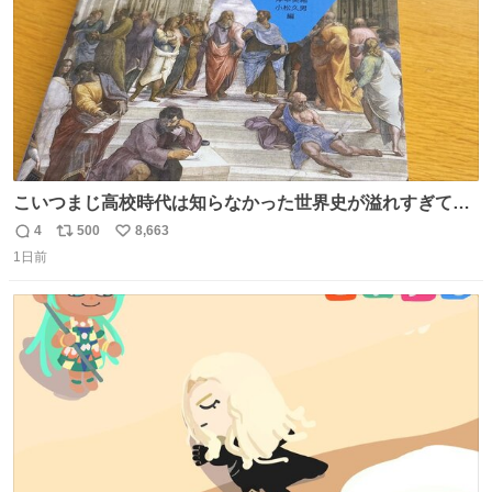
こいつまじ高校時代は知らなかった世界史が溢れすぎてて
𝑩𝑰𝑮 𝑳𝑶𝑽𝑬＿＿
4
500
8,663
返
リ
い
1日前
信
ポ
い
数
ス
ね
ト
数
数