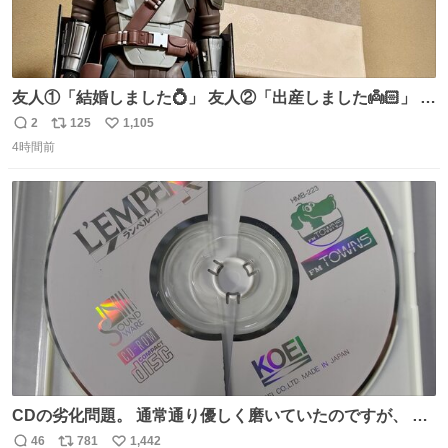
友人①「結婚しました💍」 友人②「出産しました👼🏻」 友
人③「マイホーム建てました🏡」 私「ｺｽﾄｺのﾃﾞｨﾝ・ｼﾞｬﾘﾝ
2
125
1,105
返
リ
い
さんを床の間に飾ってみました」
4時間前
信
ポ
い
数
ス
ね
ト
数
数
CDの劣化問題。 通常通り優しく磨いていたのですが、 薄
い氷のようにバリッと割れてしまいました。。 中々高価な
46
781
1,442