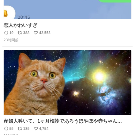
恋人かわいすぎ
19
388
42,553
返
リ
い
23時間前
信
ポ
い
数
ス
ね
ト
数
数
産婦人科いて、1ヶ月検診であろうほやほや赤ちゃん👩‍🍼
と推定2,3歳の女の子👧🏻をワンオペで連れてるママがいる
55
185
4,754
返
リ
い