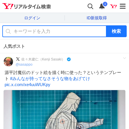
i
ログイン
ID新規取得
検索
人気ポスト
佐々木建仁（Kenji Sasaki）
@
sasappo
源平討魔伝のドット絵を描く時に使った？というテンプレー
ト
#
みんなが持ってなさそうな物をあげてけ
pic.x.com/xe4uuWUKpy