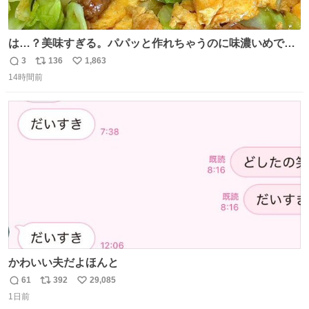
は…？美味すぎる。パパッと作れちゃうのに味濃いめで満
足感エグいの天才だろ🥹
3
136
1,863
返
リ
い
14時間前
信
ポ
い
数
ス
ね
ト
数
数
かわいい夫だよほんと
61
392
29,085
返
リ
い
1日前
信
ポ
い