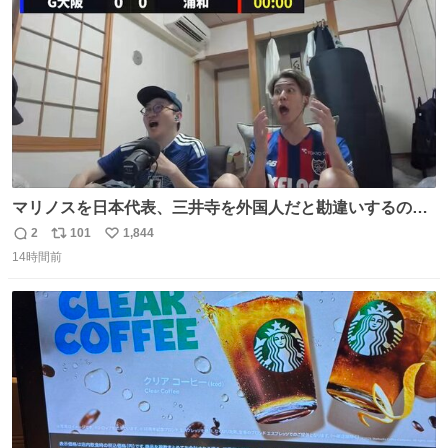
数
マリノスを日本代表、三井寺を外国人だと勘違いするのお
もろくて爽
2
101
1,844
返
リ
い
14時間前
信
ポ
い
数
ス
ね
ト
数
数