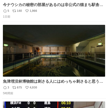
今ナウシカの秘密の部屋があるのは非公式の猫まち駅舎だ
けだもんね。本物が欲しいね
5
140
1,966
返
リ
い
1日前
信
ポ
い
数
ス
ね
ト
数
数
魚津埋没林博物館は刺さる人にはめっちゃ刺さると思う施
設 無人になった時の雰囲気が凄まじかった
3
675
4,930
返
リ
い
5時間前
信
ポ
い
数
ス
ね
ト
数