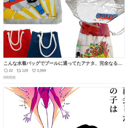
こんな水着バッグでプールに通ってたアナタ、完全なる同
世代（笑） #70年代 #80年代 #昭和レトロ
22
129
2,569
返
リ
い
6時間前
信
ポ
い
数
ス
ね
ト
数
数