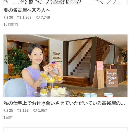
夏の名古屋へ来る人へ
30
1,868
7,749
返
リ
い
10時間前
信
ポ
い
数
ス
ね
ト
数
数
私の仕事上でお付き合いさせていただいている富裕層の社
長さん達は、こんな事しない。 こんな自慢は一切しない
25
198
1,057
返
リ
い
し、なんなら表に出てこない。 自分に自信がない半端モン
1日前
信
ポ
い
はブランドで自分を飾りキラキラ自慢をする。 #折田楓
数
ス
ね