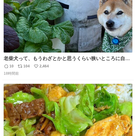
老柴犬って、もうわざとかと思うくらい狭いところに自ら
はまりにいくじゃないですか？ 今朝ガーデニングしてる飼
10
104
2,464
返
リ
い
い主の間にはまってきて、最高に可愛かった♥️
18時間前
信
ポ
い
数
ス
ね
ト
数
数