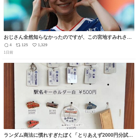
おじさん全然知らなかったのですが、この宮地すみれさん
（日向坂46）はマリサポだったのですね。 カメラ目線でに
4
125
1,329
返
リ
い
っこりしていただいたので撮影したものの、全然誰だか知
1日前
信
ポ
い
りませんでした。 マリサポらしいのでこれからは名前覚え
数
ス
ね
ます！！
ト
数
数
ランダム商法に慣れすぎたぼく「とりあえず2000円分試し