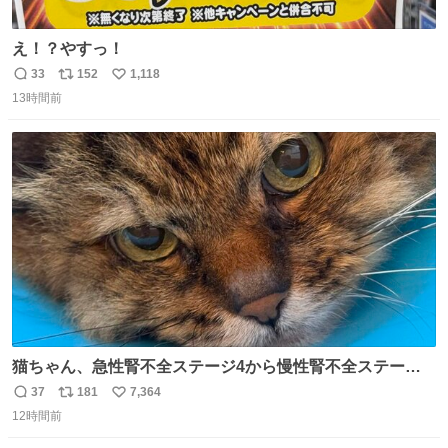
え！？やすっ！
33
152
1,118
返
リ
い
13時間前
信
ポ
い
数
ス
ね
ト
数
数
猫ちゃん、急性腎不全ステージ4から慢性腎不全ステージ2
になりました😭点滴も週一で大丈夫になった… このままだ
37
181
7,364
返
リ
い
と2、3日持たないって言われたのが嘘みたい…本当に嬉し
12時間前
信
ポ
い
い😭😭😭頑張ってくれてありがとう😭😭😭 嬉しくて帰り
数
ス
ね