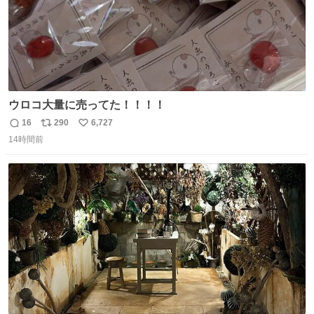
ウロコ大量に売ってた！！！！
16
290
6,727
返
リ
い
14時間前
信
ポ
い
数
ス
ね
ト
数
数