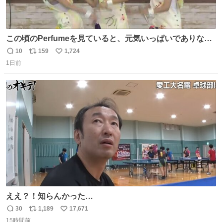
この頃のPerfumeを見ていると、元気いっぱいでありなが
ら決して感情に任せすぎることなく、しっかりと制御され
10
159
1,724
返
リ
い
たダンスであることに新鮮に驚く。3人のあげた足の向き
1日前
信
ポ
い
や角度とか本当に細かな部分まできっちりと揃っていてそ
数
ス
ね
こから積み重ねてきた努力や練習量が見て取れる…
ト
数
数
ええ？！知らんかった…
30
1,189
17,671
返
リ
い
15時間前