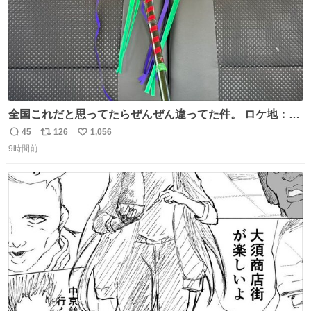
全国これだと思ってたらぜんぜん違ってた件。 ロケ地：広
島
45
126
1,056
返
リ
い
9時間前
信
ポ
い
数
ス
ね
ト
数
数