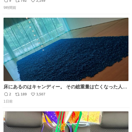
ルエクスプレス』が今夜、初運行！ 岐阜羽島駅で夜を越す
9
792
2,149
返
リ
い
東海道新幹線。寝台列車じゃないのに、朝まで新幹線とい
9時間前
信
ポ
い
う、なんだか特別体験😉 #TRAINTRIP #東海道ルミエール
数
ス
ね
エクスプレス
ト
数
数
床にあるのはキャンディー。 その総重量は亡くなった人と
同等の重さだそうです。 鑑賞者は一つ持ち帰れますが、亡
2
189
3,507
返
リ
い
くなった人の一部を持ち帰っているような感覚になりまし
1日前
信
ポ
い
た。 勇気を出して口に入れたら、ハッカ味😳✨ #ポーラ美
数
ス
ね
術館
ト
数
数