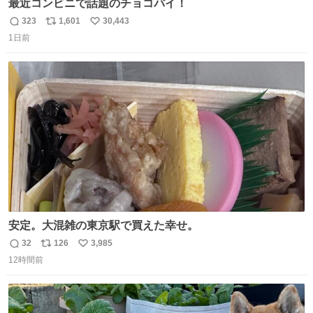
最近コンビニで話題のチョコパイ！
323
1,601
30,443
返
リ
い
1日前
信
ポ
い
数
ス
ね
ト
数
数
安定。大混雑の東京駅で買えた幸せ。
32
126
3,985
返
リ
い
12時間前
信
ポ
い
数
ス
ね
ト
数
数