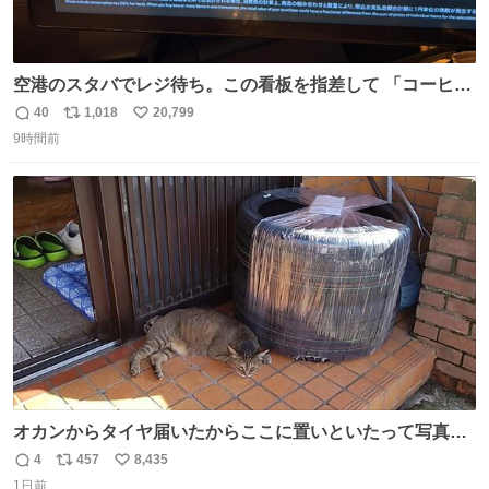
空港のスタバでレジ待ち。この看板を指差して 「コーヒー
苦手な人コーヒー飲まないよ！」て叫び続けてる子供いて
40
1,018
20,799
返
リ
い
吹き出しそうwお母さんお疲れ様です。
9時間前
信
ポ
い
数
ス
ね
ト
数
数
オカンからタイヤ届いたからここに置いといたって写真送
られてきたけど明らかに猫が邪魔くさそうな顔してて草
4
457
8,435
返
リ
い
1日前