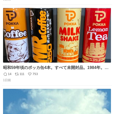
信
ポ
い
数
ス
ね
ト
数
数
昭和59年頃のポッカ缶4本。すべて未開封品。1984年。P
マーク。昭和レトロ！
14
111
753
返
リ
い
1日前
信
ポ
い
数
ス
ね
ト
数
数