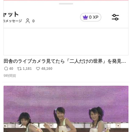
数
田舎のライブカメラ見てたら「二人だけの世界」を発見し
た
40
1,181
48,160
返
リ
い
9時間前
信
ポ
い
数
ス
ね
ト
数
数