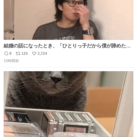
結婚の話になったとき、「ひとりっ子だから僕が諦めた瞬
間に一族が潰える」「死ぬとき1人とか嫌」だから結婚願
8
125
2,724
返
リ
い
望は"ある"って答えたものの、結局「（結婚は）向いてね
15時間前
信
ポ
い
ぇのかもしれない」で締める北山くん、きっといろいろ考
数
ス
ね
えて言葉を選んで、まるく収めてくれたんだなと思った
ト
数
数