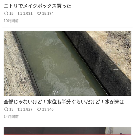
ニトリでメイクボックス買った
15
1,031
15,174
返
リ
い
10時間前
信
ポ
い
数
ス
ね
ト
数
数
全部じゃないけど！水位も半分ぐらいだけど！水が来はじ
めたよ！！！ 作業してくれた方々ありがとーーー
13
1,827
23,346
返
リ
い
ー！！！！！！！！！！！！！！！！！！！！！！！！！
14時間前
信
ポ
い
！
数
ス
ね
ト
数