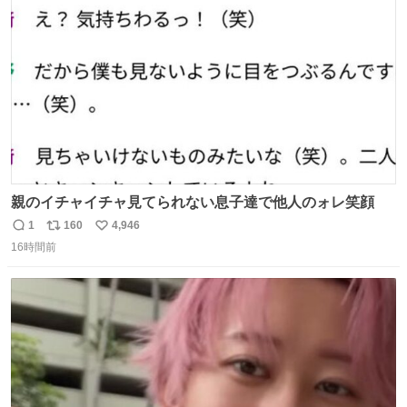
#merchu
ト
数
数
親のイチャイチャ見てられない息子達で他人のォレ笑顔
1
160
4,946
返
リ
い
16時間前
信
ポ
い
数
ス
ね
ト
数
数