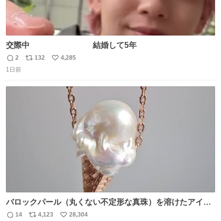
交際中 結婚して5年
2
132
4,285
返
リ
い
1日前
信
ポ
い
数
ス
ね
ト
数
数
バロックパール（丸くない不定形な真珠）を溶けたアイス
や飴玉、雲、アヒルに見立ててジュエリーデザイナー、
14
4,123
28,304
返
リ
い