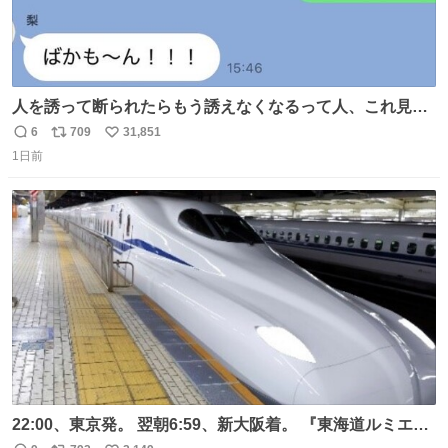
人を誘って断られたらもう誘えなくなるって人、これ見て
元気出してほしい
6
709
31,851
返
リ
い
1日前
信
ポ
い
数
ス
ね
ト
数
数
22:00、東京発。 翌朝6:59、新大阪着。 『東海道ルミエー