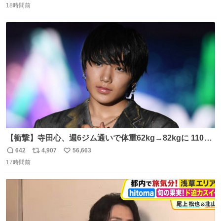
18時間前
信
ポ
い
数
ス
ね
ト
数
数
【衝撃】寺田心、週6ジム通いで体重62kg→82kgに 110kg
のベンチプレス持ち上げる姿披露
642
4,907
56,663
返
リ
い
news.livedoor.com/article/detail… 元々自重のみだった
17時間前
信
ポ
い
が、更に筋肉を大きくするためジム通いを開始。筋肉増量
数
ス
ね
のためおにぎり10個、ゼリー飲料3～4本、パスタと毎日4
ト
数
数
千kcalオーバーの食事を摂取し、増量したという。