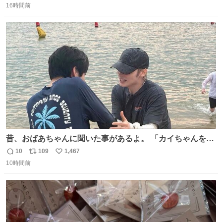
Ben Choi 蔡俊文さんの作品。
16時間前
信
ポ
い
instagram.com/bcjoaillerie/
数
ス
ね
ト
数
数
昔、おばあちゃんに聞いた事があるよ。 「カイちゃんをい
じめると、アイツが海から上がって来るぞ。」って。
10
109
1,467
返
リ
い
10時間前
信
ポ
い
数
ス
ね
ト
数
数