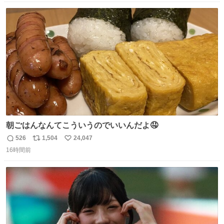
数
ス
ね
ト
数
数
朝ごはんなんてこういうのでいいんだよ🤤
526
1,504
24,047
返
リ
い
16時間前
信
ポ
い
数
ス
ね
ト
数
数