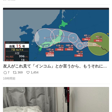
信
ポ
い
数
ス
ね
ト
数
数
友人がこれ見て「インコム」とか言うから、もうそれにし
か見えなくなっちゃった。
7
369
1,454
返
リ
い
16時間前
信
ポ
い
数
ス
ね
ト
数
数