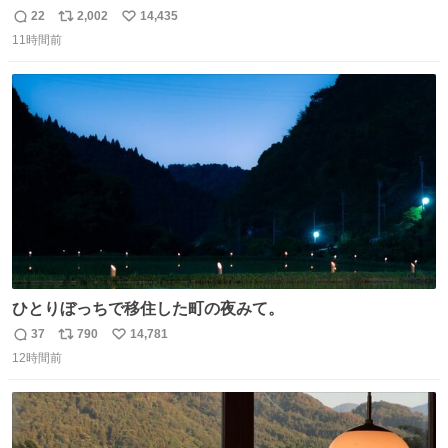
てみるか…」 駅員さん「どれが欲しいの？」 ぼく「えっ
22
2,002
14,435
返
リ
い
良いんですか？」 駅員さん「何が…？？」 やっぱランダム
11時間前
信
ポ
い
って悪い文化だ
数
ス
ね
わ！！！！！！！！！！！！！！！！！！！！
ト
数
数
ひとりぼっちで移住した町の夜みて。
37
790
14,781
返
リ
い
12時間前
信
ポ
い
数
ス
ね
ト
数
数