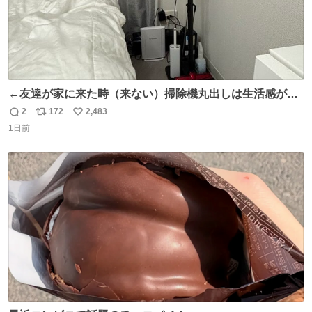
←友達が家に来た時（来ない）掃除機丸出しは生活感が出
てかっこ悪いなぁ →せや
2
172
2,483
返
リ
い
1日前
信
ポ
い
数
ス
ね
ト
数
数