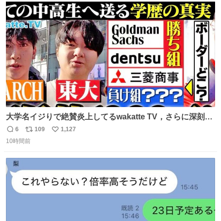
道泣きながら歩いてたら向こうから来た人にすごい顔され
ト
数
数
た🫠
大学名イジりで絶賛炎上してるwakatte TV，さらに深刻な
問題はこっちでは？ ・都内の特定企業に入るのを極度に推
6
109
1,127
返
リ
い
奨し，それ以外の地域で堅実に生きるのを周縁化する ・恋
10時間前
信
ポ
い
愛にかまけ，「陽キャラ」として振る舞うのを極端に中心
数
ス
ね
化する ・院生が研究環境を求め他大学に移るのを批判する
ト
数
数
過去例↓