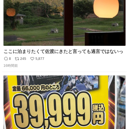
ここに泊まりたくて佐渡にきたと言っても過言ではないっ
8
245
5,877
返
リ
い
16時間前
信
ポ
い
数
ス
ね
ト
数
数