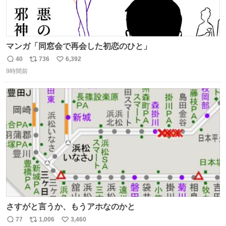
マンガ「同窓会で再会した初恋のひと」
40
736
6,392
返
リ
い
9時間前
信
ポ
い
数
ス
ね
ト
数
数
さすがと言うか、もうアホなのかと
77
1,006
3,460
返
リ
い