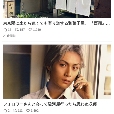
東京駅に来たら遠くても寄り道する和菓子屋。 『西湖』と
いう笹に包まれ、蓮根の粉で出来た生菓子がたまらなく美
13
157
1,949
返
リ
い
味しい。 笹の香りと和三盆の風味、蓮粉のもちもちと特徴
23時間前
信
ポ
い
ある食感は唯一無二。
数
ス
ね
ト
数
数
フォロワーさんと会って駿河屋行ったら思わぬ収穫
2
111
1,492
返
リ
い