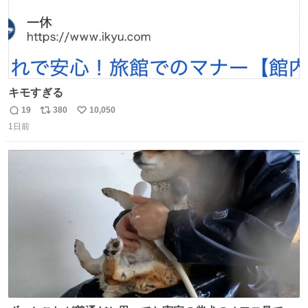
キモすぎる
19
380
10,050
返
リ
い
1日前
信
ポ
い
数
ス
ね
ト
数
数