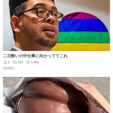
二日酔いの中仕事に向かっててこれ
1
192
1,482
返
リ
い
9時間前
信
ポ
い
数
ス
ね
ト
数
数