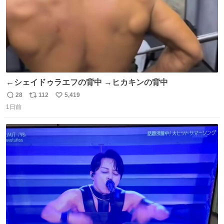
←シェイドゥラエフの背中 →ヒカキンの背中
28
112
5,419
返
リ
い
1日前
信
ポ
い
数
ス
ね
ト
数
数