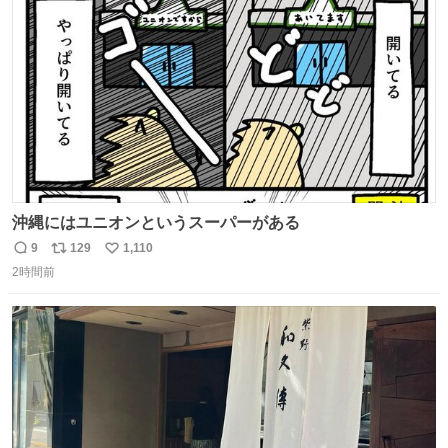
ト
数
数
沖縄にはユニオンというスーパーがある
9
129
1,110
返
リ
い
2時間前
信
ポ
い
数
ス
ね
ト
数
数