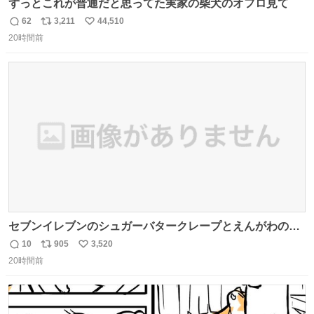
ずっとこれが普通だと思ってた実家の柴犬のオフロ見て
62
3,211
44,510
返
リ
い
20時間前
信
ポ
い
数
ス
ね
ト
数
数
セブンイレブンのシュガーバタークレープとえんがわの寿
司を探している人へ！ シュガーバタークレープは目黒、品
10
905
3,520
返
リ
い
川、蒲田、渋谷、川崎、横浜、鶴見、九州の一部エリア限
20時間前
信
ポ
い
定商品で8月5日に発注が終了したため店舗に置いてあると
数
ス
ね
ころ少ないですが見つけたら即買いです🤩❣️
ト
数
数