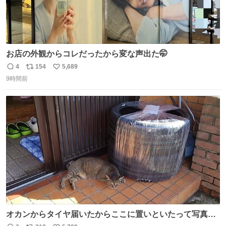
お店の外観からコレだったから変な声出た🤭
4
154
5,689
返
リ
い
9時間前
信
ポ
い
数
ス
ね
ト
数
数
オカンからタイヤ届いたからここに置いといたって写真送