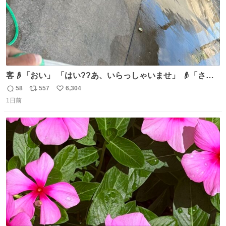
客👴「おい」 「はい??あ、いらっしゃいませ」 👴「さっ
きからずっと水出しっぱなしでもったいないだろ」 「静電
58
557
6,304
返
リ
い
気を逃がし、熱くなった地面の温度を下げ、引火事故の防
1日前
信
ポ
い
止の為必要な作業です」 👴「水不足の昨今にもったいない
数
ス
ね
ことをするな!!」 それでは歌います、聞いてください 「井
ト
数
数
戸水」