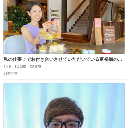
数
私の仕事上でお付き合いさせていただいている富裕層の社
長さん達は、こんな事しない。 こんな自慢は一切しない
6
108
579
返
リ
い
し、なんなら表に出てこない。 自分に自信がない半端モン
21時間前
信
ポ
い
はブランドで自分を飾りキラキラ自慢をする。 #折田楓
数
ス
ね
#merchu
ト
数
数