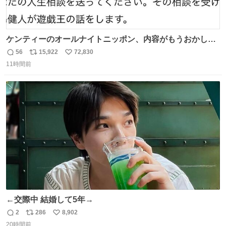
ケンティーのオールナイトニッポン、内容がもうおかしい
#中島健人ANN
56
15,922
72,830
返
リ
い
11時間前
信
ポ
い
数
ス
ね
ト
数
数
←交際中 結婚して5年→
2
286
8,902
返
リ
い
20時間前