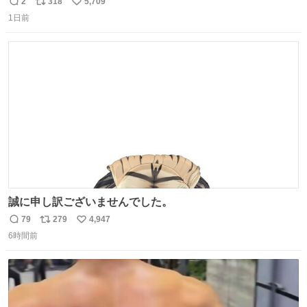
られてきたけど明らかに猫が邪魔くさそうな顔してて草
2
318
5,709
返
リ
い
1日前
信
ポ
い
数
ス
ね
ト
数
数
誠に申し訳ございませんでした。
79
279
4,947
返
リ
い
6時間前
信
ポ
い
数
ス
ね
ト
数
数