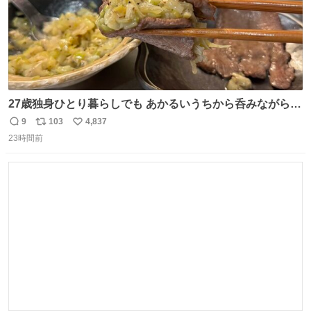
27歳独身ひとり暮らしでも あかるいうちから呑みながらキ
ッチンでひとり焼肉できてしあわせだもん՞ o̴̶̷̥ ̫ o̴̶̷̥ ՞
9
103
4,837
返
リ
い
23時間前
信
ポ
い
数
ス
ね
ト
数
数