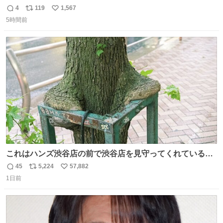
4
119
1,567
返
リ
い
5時間前
信
ポ
い
数
ス
ね
ト
数
数
これはハンズ渋谷店の前で渋谷店を見守ってくれている
「くつろ木」。
45
5,224
57,882
返
リ
い
1日前
信
ポ
い
数
ス
ね
ト
数
数