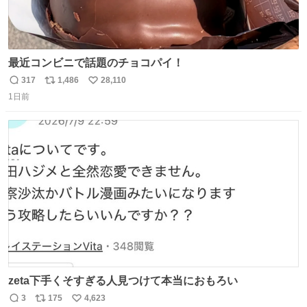
最近コンビニで話題のチョコパイ！
317
1,486
28,110
返
リ
い
1日前
信
ポ
い
数
ス
ね
ト
数
数
zeta下手くそすぎる人見つけて本当におもろい
3
175
4,623
返
リ
い