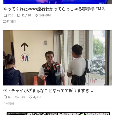
やってくれたwww流石わかってらっしゃる🤣🤣🤣 #Mステ
#西川貴教
700
11,496
149,604
返
リ
い
20時間前
信
ポ
い
数
ス
ね
ト
数
数
ベトチャイがざまぁなことなってて飯うますぎ
る〜〜〜！！！！！！！！ 店員さんの神対応によって先頭
40
375
4,383
返
リ
い
並んでたのに列からハブられてたwwwwwwwwwwww
7時間前
信
ポ
い
数
ス
ね