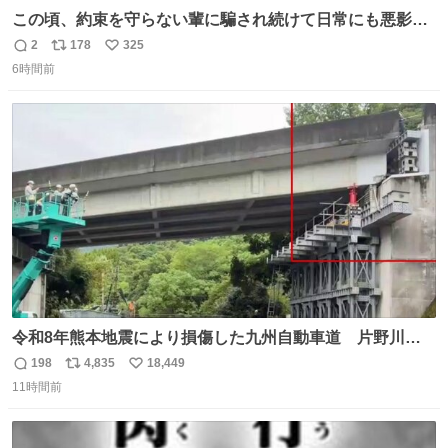
この頃、約束を守らない輩に騙され続けて日常にも悪影響
が出てきて仕事も出来ずでストレスマックス。 解決には断
2
178
325
返
リ
い
ち切るのみ。 そんな時に美しい光景は救いの刻です。 人様
6時間前
信
ポ
い
に迷惑をかける人間の神経には理解が出来ないし理解する
数
ス
ね
気もない。 実直に生きる！ 今日も嘘に負けずに頑張りま
ト
数
数
す。 #LUNE #約束
令和8年熊本地震により損傷した九州自動車道 片野川橋
（下り線）の復旧作業を行っています。 タイムラプス動画
198
4,835
18,449
返
リ
い
で、段差が生じた橋桁をジャッキアップしている様子をご
11時間前
信
ポ
い
紹介します。 引き続き、早期復旧に向けて着実に工事を進
数
ス
ね
めてまいります。 #NEXCO西日本 #熊本地震
ト
数