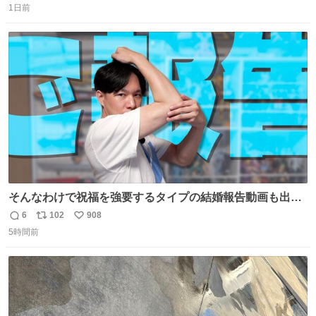
1日前
信
ポ
い
数
ス
ね
ト
数
数
そんなわけで祝福を強要するタイプの結婚報告動画も出し
ています！ なんと…猫も出ます！！ #世界猫の日
6
102
908
返
リ
い
5時間前
信
ポ
い
数
ス
ね
ト
数
数