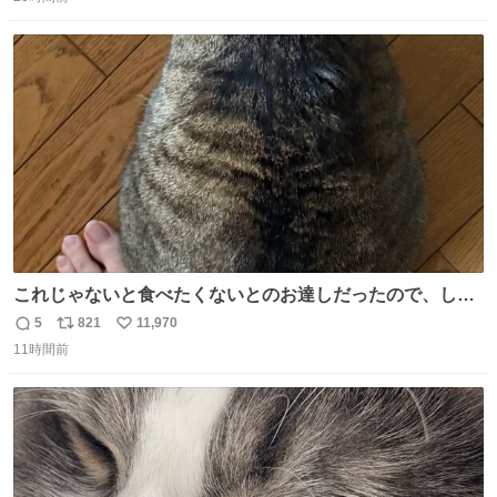
信
ポ
い
数
ス
ね
ト
数
数
これじゃないと食べたくないとのお達しだったので、しっ
ぽ置き場係になっている
5
821
11,970
返
リ
い
11時間前
信
ポ
い
数
ス
ね
ト
数
数