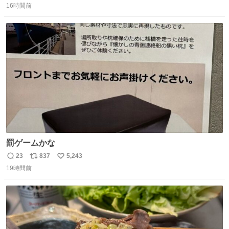
16時間前
信
ポ
い
数
ス
ね
ト
数
数
罰ゲームかな
23
837
5,243
返
リ
い
19時間前
信
ポ
い
数
ス
ね
ト
数
数