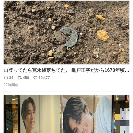
ト
数
数
山登ってたら寛永銭落ちてた。 亀戸正字だから1670年頃に
鋳造されたもの。
34
458
10,477
返
リ
い
22時間前
信
ポ
い
数
ス
ね
ト
数
数