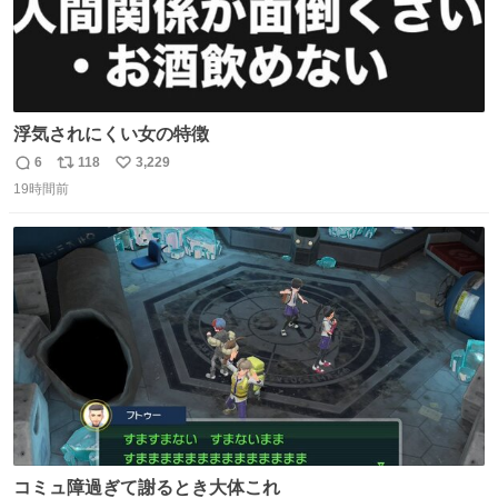
浮気されにくい女の特徴
6
118
3,229
返
リ
い
19時間前
信
ポ
い
数
ス
ね
ト
数
数
コミュ障過ぎて謝るとき大体これ