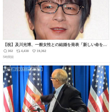
【祝】及川光博、一般女性との結婚を発表「新しい命を授
かっております」 news.livedoor.com/lite/article_d…
302
4,438
19,362
返
リ
い
「私、及川光博はこの度、交際しておりました方と入籍い
5時間前
信
ポ
い
たしました。また、新しい命を授かっております」「今後
数
ス
ね
も変わらず俳優として、ミッチーとして、努力し精進して
ト
数
数
参ります」とつづった。