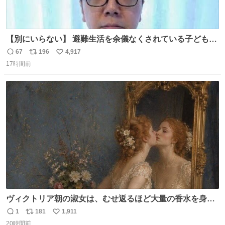
【別にいらない】 避難生活を余儀なくされている子どもた
ちのためにヒカキンボックス1000個を寄付させていただき
67
196
4,917
返
リ
い
ました
17時間前
信
ポ
い
数
ス
ね
ト
数
数
ヴィクトリア朝の淑女は、むせ返るほど大量の香水を身に
つけるものではないとされていた。それでも香水は、髪や
1
181
1,911
返
リ
い
肌の手入れと同じくらい、ヴィクトリア朝の女性達の美容
20時間前