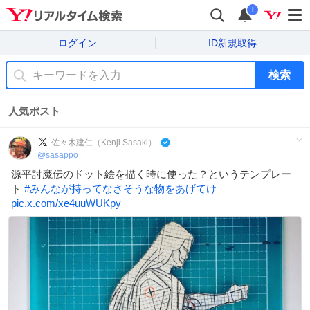
i
ログイン
ID新規取得
検索
人気ポスト
佐々木建仁（Kenji Sasaki）
@
sasappo
源平討魔伝のドット絵を描く時に使った？というテンプレー
ト
#
みんなが持ってなさそうな物をあげてけ
pic.x.com/xe4uuWUKpy