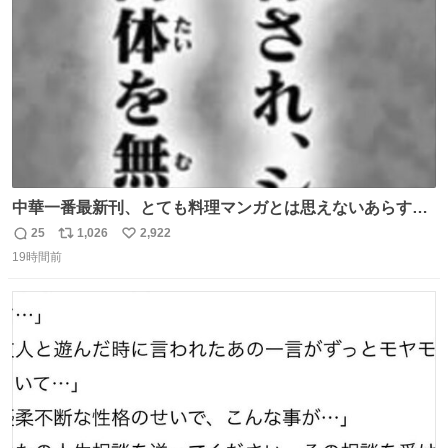
数
中華一番最新刊、とても料理マンガとは思えないあらすじ
の書き出ししてて最高
25
1,026
2,922
返
リ
い
19時間前
信
ポ
い
数
ス
ね
ト
数
数