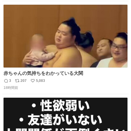
数
ス
ね
ト
数
数
赤ちゃんの気持ちをわかっている大関
3
207
5,083
返
リ
い
18時間前
信
ポ
い
数
ス
ね
ト
数
数