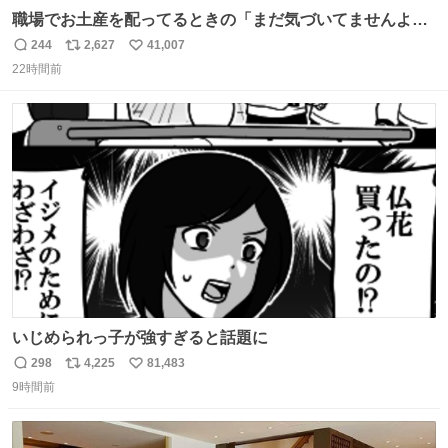
職場でお土産を配ってるときの「まだ気づいてませんよ」
的な演技が毎回シンドい。
244
2,627
41,007
返
リ
い
22時間前
信
ポ
い
数
ス
ね
ト
数
数
いじめられっ子が強すぎると話題に
298
4,225
81,483
返
リ
い
9時間前
信
ポ
い
数
ス
ね
ト
数