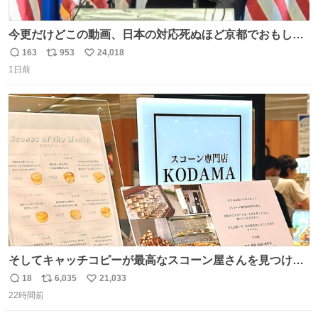
今更だけどこの動画、日本の対応死ぬほど京都でおもしろ
い。 なんなら敬語で丁寧に煽りまくってるの好き。笑
163
953
24,018
返
リ
い
1日前
信
ポ
い
数
ス
ね
ト
数
数
そしてキャッチコピーが最高なスコーン屋さんを見つけて
しまったので思わず買い込んでしまった。スコーンなんて
18
6,035
21,033
返
リ
い
パッサパサなほどええですからね。
22時間前
信
ポ
い
数
ス
ね