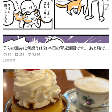
子らの重みに何想う(1/2) 本日の育児漫画です。 あと猫で
す。
20
113
3,756
返
リ
い
19時間前
信
ポ
い
数
ス
ね
ト
数
数