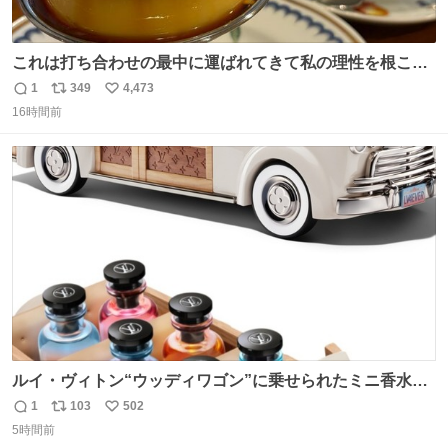
これは打ち合わせの最中に運ばれてきて私の理性を根こそ
ぎ奪い去ったプリンの写真です。
1
349
4,473
返
リ
い
16時間前
信
ポ
い
数
ス
ね
ト
数
数
ルイ・ヴィトン“ウッディワゴン”に乗せられたミニ香水コ
フレ、グラデカラーのフレグランスケースも - fashion-
1
103
502
返
リ
い
press.net/news/149472
5時間前
信
ポ
い